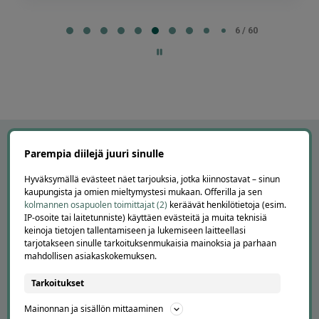
Page
6
6 / 60
of
60
Parempia diilejä juuri sinulle
Hyväksymällä evästeet näet tarjouksia, jotka kiinnostavat – sinun
kaupungista ja omien mieltymystesi mukaan. Offerilla ja sen
kolmannen osapuolen toimittajat (2)
keräävät henkilötietoja (esim.
IP-osoite tai laitetunniste) käyttäen evästeitä ja muita teknisiä
keinoja tietojen tallentamiseen ja lukemiseen laitteellasi
tarjotakseen sinulle tarkoituksenmukaisia mainoksia ja parhaan
mahdollisen asiakaskokemuksen.
APUA JA NEUVOJA
Tarkoitukset
Peruuta tilaus
Mainonnan ja sisällön mittaaminen
Asiakaspalvelu