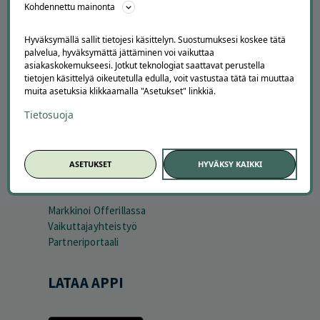
Kohdennettu mainonta
Kuinka Offerilla toimii
Usein kysytyt kysymykset
Hyväksymällä sallit tietojesi käsittelyn. Suostumuksesi koskee tätä
Suosittele Offerillaa
palvelua, hyväksymättä jättäminen voi vaikuttaa
asiakaskokemukseesi. Jotkut teknologiat saattavat perustella
TUTUSTU MEIHIN
tietojen käsittelyä oikeutetulla edulla, voit vastustaa tätä tai muuttaa
muita asetuksia klikkaamalla "Asetukset" linkkiä.
Tietoa meistä
Ajankohtaista
Tietosuoja
Tilaa uutiskirje
Avoimet työpaikat
Offerilla mediassa
ASETUKSET
HYVÄKSY KAIKKI
YRITYKSILLE
Markkinoi Offerillassa
Vaikuttajayhteistyö
Partneriportaali
LATAA APPI