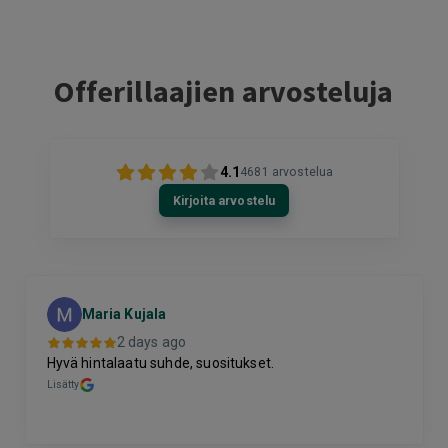
Offerillaajien arvosteluja
4.1
4681
arvostelua
Kirjoita arvostelu
Maria Kujala
2 days ago
Hyvä hintalaatu suhde, suositukset.
Lisätty