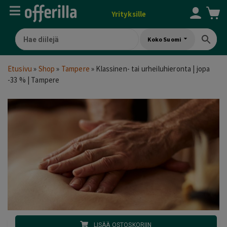
Yrityksille
Koko Suomi
Etusivu
»
Shop
»
Tampere
»
Klassinen- tai urheiluhieronta | jopa
-33 % | Tampere
LISÄÄ OSTOSKORIIN