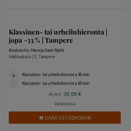
Klassinen- tai urheiluhieronta |
jopa -33 % | Tampere
Koulutettu Hieroja Sami Närhi
Hallituskatu 17, Tampere
Klassinen- tai urheiluhieronta 45 min
Klassinen- tai urheiluhieronta 60 min
30
,00
€
Alkuperäinen
Nykyinen
45
,00
€
hinta
hinta
Varastossa
oli:
on:
45,00 €.
30,00 €.
LISÄÄ OSTOSKORIIN