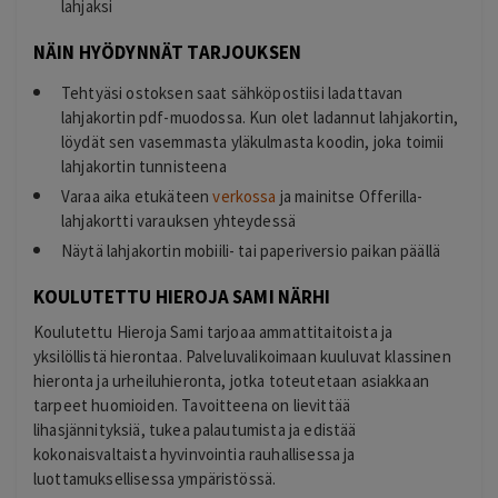
lahjaksi
NÄIN HYÖDYNNÄT TARJOUKSEN
Tehtyäsi ostoksen saat sähköpostiisi ladattavan
lahjakortin pdf-muodossa. Kun olet ladannut lahjakortin,
löydät sen vasemmasta yläkulmasta koodin, joka toimii
lahjakortin tunnisteena
Varaa aika etukäteen
verkossa
ja mainitse Offerilla-
lahjakortti varauksen yhteydessä
Näytä lahjakortin mobiili- tai paperiversio paikan päällä
KOULUTETTU HIEROJA SAMI NÄRHI
Koulutettu Hieroja Sami tarjoaa ammattitaitoista ja
yksilöllistä hierontaa. Palveluvalikoimaan kuuluvat klassinen
hieronta ja urheiluhieronta, jotka toteutetaan asiakkaan
tarpeet huomioiden. Tavoitteena on lievittää
lihasjännityksiä, tukea palautumista ja edistää
kokonaisvaltaista hyvinvointia rauhallisessa ja
luottamuksellisessa ympäristössä.