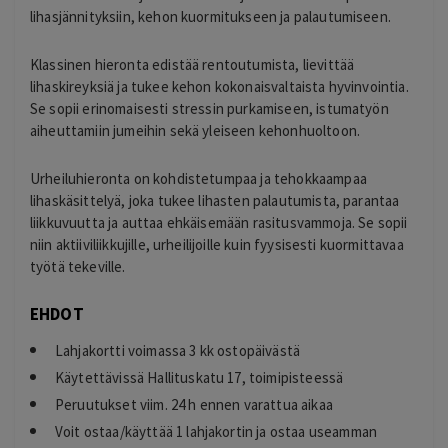
lihasjännityksiin, kehon kuormitukseen ja palautumiseen.
Klassinen hieronta edistää rentoutumista, lievittää
lihaskireyksiä ja tukee kehon kokonaisvaltaista hyvinvointia.
Se sopii erinomaisesti stressin purkamiseen, istumatyön
aiheuttamiin jumeihin sekä yleiseen kehonhuoltoon.
Urheiluhieronta on kohdistetumpaa ja tehokkaampaa
lihaskäsittelyä, joka tukee lihasten palautumista, parantaa
liikkuvuutta ja auttaa ehkäisemään rasitusvammoja. Se sopii
niin aktiiviliikkujille, urheilijoille kuin fyysisesti kuormittavaa
työtä tekeville.
EHDOT
Lahjakortti voimassa 3 kk ostopäivästä
Käytettävissä Hallituskatu 17, toimipisteessä
Peruutukset viim. 24 h ennen varattua aikaa
Voit ostaa/käyttää 1 lahjakortin ja ostaa useamman