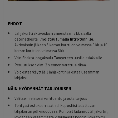
EHDOT
Lahjakortti aktivoidaan viimeistään 2 kk sisällä
ostohetkestä
ilmoittautumalla Introtunnille
.
Aktivoinnin jälkeen 5 kerran kortti on voimassa 3 kk ja 10
kerran kortti on voimassa 6 kk
Vain Shakta joogakoulu Tampereen uusille asiakkaille
Peruutukset viim. 2 h ennen varattua aikaa
Voit ostaa/käyttää 1 lahjakortin ja ostaa useamman
lahjaksi
NÄIN HYÖDYNNÄT TARJOUKSEN
Valitse mieleisesi vaihtoehto ja osta tarjous
Tehtyäsi ostoksen saat sähköpostiisi ladattavan
lahjakortin pdf-muodossa. Kun olet ladannut lahjakortin,
löydät sen vasemmasta yläkulmasta koodin, joka toimii