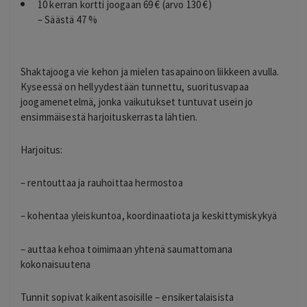
10 kerran kortti joogaan 69 € (arvo 130 €)
– Säästä 47 %
Shaktajooga vie kehon ja mielen tasapainoon liikkeen avulla.
Kyseessä on hellyydestään tunnettu, suoritusvapaa
joogamenetelmä, jonka vaikutukset tuntuvat usein jo
ensimmäisestä harjoituskerrasta lähtien.
Harjoitus:
– rentouttaa ja rauhoittaa hermostoa
– kohentaa yleiskuntoa, koordinaatiota ja keskittymiskykyä
– auttaa kehoa toimimaan yhtenä saumattomana
kokonaisuutena
Tunnit sopivat kaikentasoisille – ensikertalaisista