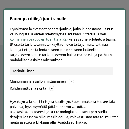
Page
6
6 / 60
of
Parempia diilejä juuri sinulle
60
Hyväksymällä evästeet näet tarjouksia, jotka kiinnostavat – sinun
kaupungista ja omien mieltymystesi mukaan. Offerilla ja sen
kolmannen osapuolen toimittajat (2)
keräävät henkilötietoja (esim.
IP-osoite tai laitetunniste) käyttäen evästeitä ja muita teknisiä
keinoja tietojen tallentamiseen ja lukemiseen laitteellasi
tarjotakseen sinulle tarkoituksenmukaisia mainoksia ja parhaan
mahdollisen asiakaskokemuksen.
Tarkoitukset
Mainonnan ja sisällön mittaaminen
Kohdennettu mainonta
Hyväksymällä sallit tietojesi käsittelyn. Suostumuksesi koskee tätä
APUA JA NEUVOJA
palvelua, hyväksymättä jättäminen voi vaikuttaa
asiakaskokemukseesi. Jotkut teknologiat saattavat perustella
Peruuta tilaus
tietojen käsittelyä oikeutetulla edulla, voit vastustaa tätä tai muuttaa
muita asetuksia klikkaamalla "Asetukset" linkkiä.
Asiakaspalvelu