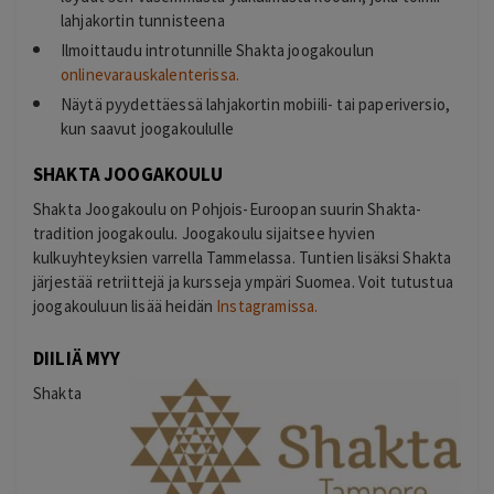
lahjakortin tunnisteena
Ilmoittaudu introtunnille Shakta joogakoulun
onlinevarauskalenterissa.
Näytä pyydettäessä lahjakortin mobiili- tai paperiversio,
kun saavut joogakoululle
SHAKTA JOOGAKOULU
Shakta Joogakoulu on Pohjois-Euroopan suurin Shakta-
tradition joogakoulu. Joogakoulu sijaitsee hyvien
kulkuyhteyksien varrella Tammelassa. Tuntien lisäksi Shakta
järjestää retriittejä ja kursseja ympäri Suomea.
Voit tutustua
joogakouluun lisää heidän
Instagramissa.
DIILIÄ MYY
Shakta