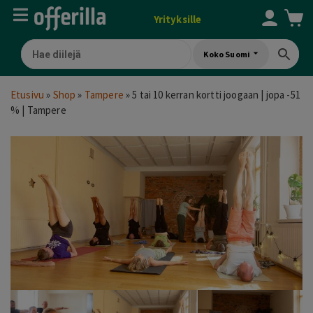
Yrityksille
Koko Suomi
Etusivu
»
Shop
»
Tampere
»
5 tai 10 kerran kortti joogaan | jopa -51
% | Tampere