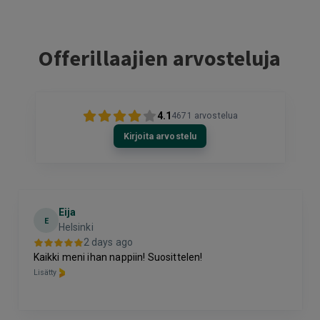
Offerillaajien arvosteluja
4.1
4671
arvostelua
Kirjoita arvostelu
Eija
E
Helsinki
2 days ago
Kaikki meni ihan nappiin! Suosittelen!
Lisätty