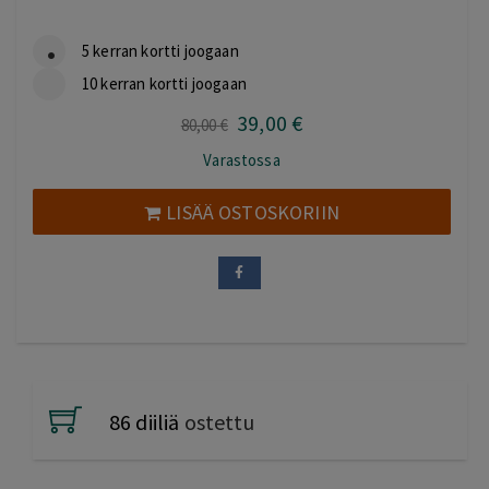
5 kerran kortti joogaan
10 kerran kortti joogaan
39
,00
€
Alkuperäinen
Nykyinen
80
,00
€
hinta
hinta
Varastossa
oli:
on:
80,00 €.
39,00 €.
LISÄÄ OSTOSKORIIN
86 diiliä
ostettu