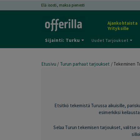
Elä isosti, maksa pienesti
Ajankohtaista
Yrityksille
Sijainti: Turku
Uudet Tarjoukset
Etusivu
/
Turun parhaat tarjoukset
/
Tekeminen Tur
Etsitkö tekemistä Turussa aikuisille, parisk
esimerkiksi keilausta
Selaa Turun tekemisen tarjoukset, valitse sop
sill