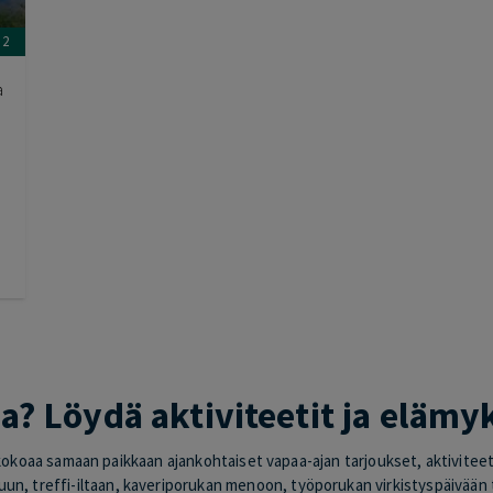
2
a
a? Löydä aktiviteetit ja eläm
okoaa samaan paikkaan ajankohtaiset vapaa-ajan tarjoukset, aktiviteetit
uun, treffi-iltaan, kaveriporukan menoon, työporukan virkistyspäivään ta