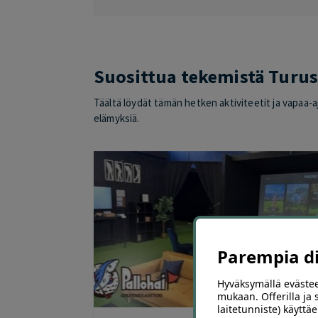
Suosittua tekemistä Turus
Täältä löydät tämän hetken aktiviteetit ja vapaa-aj
elämyksiä.
Parempia dii
Hyväksymällä evästee
mukaan. Offerilla ja
2
laitetunniste) käyttäe