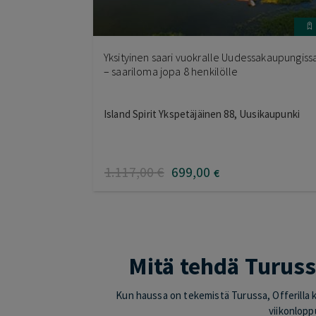
Yksityinen saari vuokralle Uudessakaupungiss
– saariloma jopa 8 henkilölle
Island Spirit Ykspetäjäinen 88, Uusikaupunki
1.117
,00
€
699
,00
€
Mitä tehdä Turuss
Kun haussa on tekemistä Turussa, Offerilla k
viikonlopp