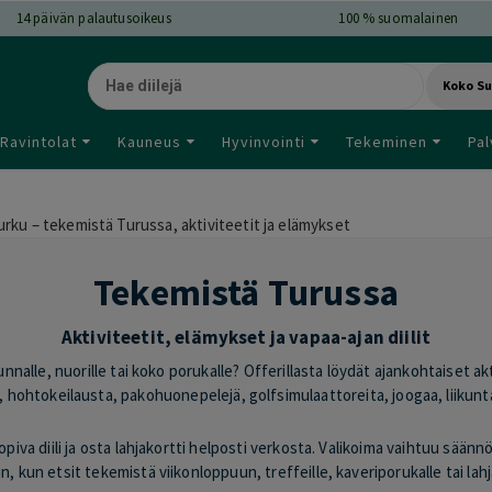
14
päivän palautusoikeus
100 % suomalainen
Koko S
Ravintolat
Kauneus
Hyvinvointi
Tekeminen
Pal
ku – tekemistä Turussa, aktiviteetit ja elämykset
Tekemistä Turussa
Aktiviteetit, elämykset ja vapaa-ajan diilit
unnalle, nuorille tai koko porukalle? Offerillasta löydät ajankohtaiset ak
, hohtokeilausta, pakohuonepelejä, golfsimulaattoreita, joogaa, liikunt
iva diili ja osta lahjakortti helposti verkosta. Valikoima vaihtuu säänn
oin, kun etsit tekemistä viikonloppuun, treffeille, kaveriporukalle tai lahj