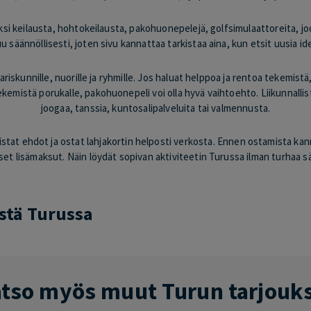
si keilausta, hohtokeilausta, pakohuonepelejä, golfsimulaattoreita, joog
uu säännöllisesti, joten sivu kannattaa tarkistaa aina, kun etsit uusia id
ariskunnille, nuorille ja ryhmille. Jos haluat helppoa ja rentoa tekemis
ekemistä porukalle, pakohuonepeli voi olla hyvä vaihtoehto. Liikunnallista
joogaa, tanssia, kuntosalipalveluita tai valmennusta.
arkistat ehdot ja ostat lahjakortin helposti verkosta. Ennen ostamista ka
set lisämaksut. Näin löydät sopivan aktiviteetin Turussa ilman turhaa sä
stä Turussa
tso myös muut Turun tarjouk