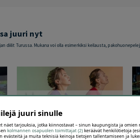
sa juuri nyt
an diilit Turussa. Mukana voi olla esimerkiksi keilausta, pakohuonepelejä
lejä juuri sinulle
t näet tarjouksia, jotka kiinnostavat – sinun kaupungista ja omien 
 sen
kolmannen osapuolen toimittajat (2)
keräävät henkilötietoja (esi
43
146
n evästeitä ja muita teknisiä keinoja tietojen tallentamiseen ja luke