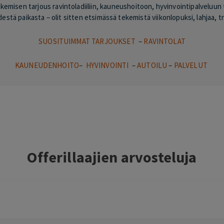
emisen tarjous ravintoladiiliin, kauneushoitoon, hyvinvointipalveluun 
stä paikasta – olit sitten etsimässä tekemistä viikonlopuksi, lahjaa, tre
SUOSITUIMMAT TARJOUKSET
–
RAVINTOLAT
KAUNEUDENHOITO
–
HYVINVOINTI
–
AUTOILU
–
PALVELUT
Offerillaajien arvosteluja