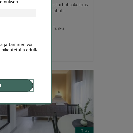
okemuksen.
eilaus Turku – Tunnin keilaus tai hohtokeilaus
–4 hengelle | Kupittaan Keilahalli
upittaan Keilahalli Kupittaa, Turku
tä jättäminen voi
 oikeutetulla edulla,
36
,00
€
18
,00
€
I
42