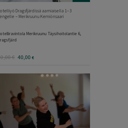
otelliyö Dragsfjärdissä aamiaisella 1–3
engelle – Merikruunu Kemiönsaari
otelliravintola Merikruunu Täysihoitolantie 6,
ragsfjärd
50
,00
€
40
,00
€