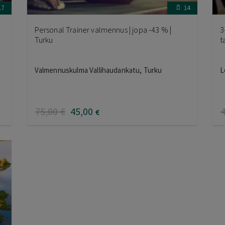
17
14
Personal Trainer valmennus | jopa -43 % |
3
Turku
t
Valmennuskulma Vallihaudankatu, Turku
L
75
,00
€
45
,00
€