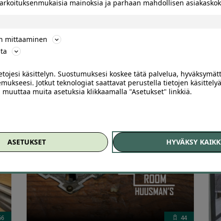
 tarkoituksenmukaisia mainoksia ja parhaan mahdollisen asiakask
0
K
4 h kortti joogaan | Säästä 63 % | Turku
2
ön mittaaminen
Shakta Joogakoulu Port Arthur, Turku
K
ta
ietojesi käsittelyn. Suostumuksesi koskee tätä palvelua, hyväksymät
mukseesi. Jotkut teknologiat saattavat perustella tietojen käsittelyä
52
,00
€
19
,00
€
ai muuttaa muita asetuksia klikkaamalla "Asetukset" linkkiä.
ASETUKSET
HYVÄKSY KAIKK
56
44