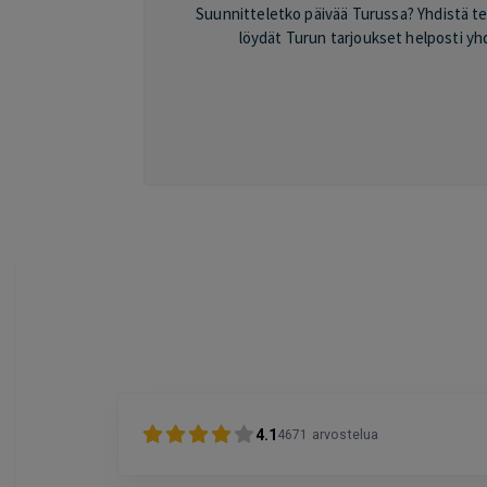
Suunnitteletko päivää Turussa? Yhdistä tek
löydät Turun tarjoukset helposti yhde
4.1
4671
arvostelua