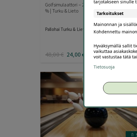
tarjotakseen sinulle
Golfsimulaattori – 2 tuntia yhden hinnalla | -5
% | Turku & Lieto
Tarkoitukset
Mainonnan ja sisäll
Pallohai Turku & Lieto
Kohdennettu mainon
Hyväksymällä sallit t
vaikuttaa asiakaskoke
48
,00
€
24
,00
€
voit vastustaa tätä t
Tietosuoja