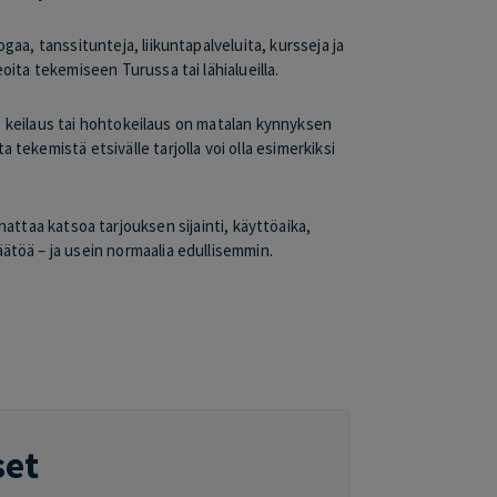
aa, tanssitunteja, liikuntapalveluita, kursseja ja
eoita tekemiseen Turussa tai lähialueilla.
tä, keilaus tai hohtokeilaus on matalan kynnyksen
 tekemistä etsivälle tarjolla voi olla esimerkiksi
nnattaa katsoa tarjouksen sijainti, käyttöaika,
ätöä – ja usein normaalia edullisemmin.
set