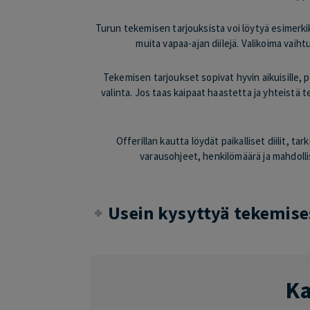
Turun tekemisen tarjouksista voi löytyä esimerkik
muita vapaa-ajan diilejä. Valikoima vaiht
Tekemisen tarjoukset sopivat hyvin aikuisille, p
valinta. Jos taas kaipaat haastetta ja yhteistä t
Offerillan kautta löydät paikalliset diilit, t
varausohjeet, henkilömäärä ja mahdolli
Usein kysyttyä tekemise
Ka