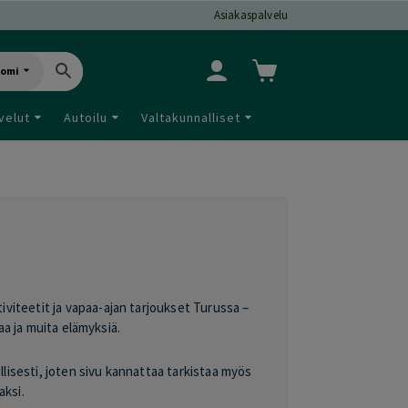
Asiakaspalvelu
uomi
velut
Autoilu
Valtakunnalliset
tiviteetit ja vapaa-ajan tarjoukset Turussa –
aa ja muita elämyksiä.
öllisesti, joten sivu kannattaa tarkistaa myös
aksi.