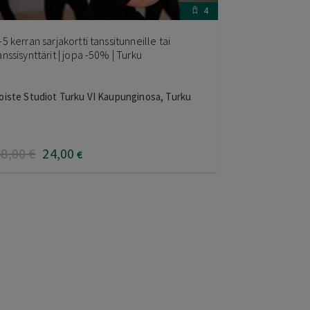
4
-5 kerran sarjakortti tanssitunneille tai
anssisynttärit | jopa -50% | Turku
oiste Studiot Turku VI Kaupunginosa, Turku
48
,00
€
24
,00
€