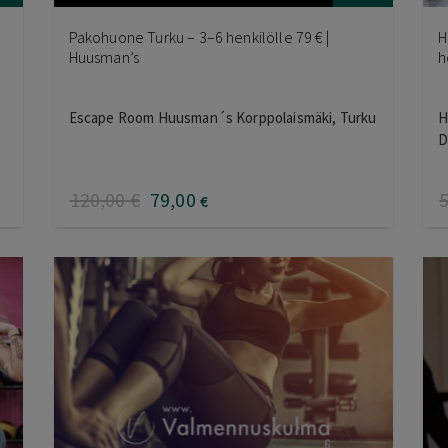
Pakohuone Turku – 3–6 henkilölle 79 € |
H
Huusman’s
h
Escape Room Huusman´s Korppolaismäki, Turku
H
D
120
,00
€
79
,00
€