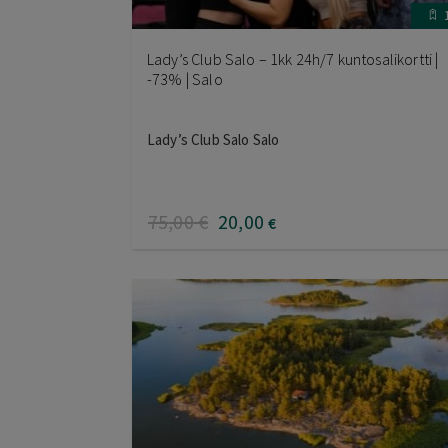
Lady’s Club Salo – 1kk 24h/7 kuntosalikortti |
-73% | Salo
Lady’s Club Salo Salo
75
,00
€
20
,00
€