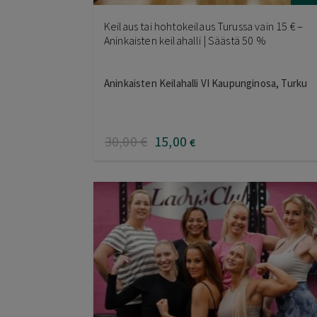
Keilaus tai hohtokeilaus Turussa vain 15 € –
Aninkaisten keilahalli | Säästä 50 %
Aninkaisten Keilahalli VI Kaupunginosa, Turku
30
,00
€
15
,00
€