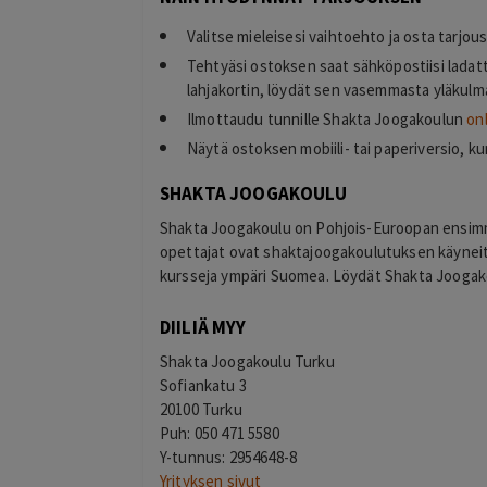
Valitse mieleisesi vaihtoehto ja osta tarjou
Tehtyäsi ostoksen saat sähköpostiisi ladat
lahjakortin, löydät sen vasemmasta yläkulma
Ilmottaudu tunnille Shakta Joogakoulun
on
Näytä ostoksen mobiili- tai paperiversio, k
SHAKTA JOOGAKOULU
Shakta Joogakoulu on Pohjois-Euroopan ensimmä
opettajat ovat shaktajoogakoulutuksen käyneitä a
kursseja ympäri Suomea. Löydät Shakta Jooga
DIILIÄ MYY
Shakta Joogakoulu Turku
Sofiankatu 3
20100 Turku
Puh: 050 471 5580
Y-tunnus: 2954648-8
Yrityksen sivut