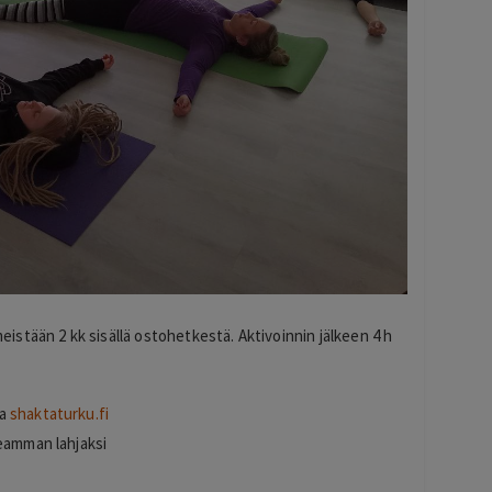
eistään 2 kk sisällä ostohetkestä. Aktivoinnin jälkeen 4 h
sa
shaktaturku.fi
seamman lahjaksi