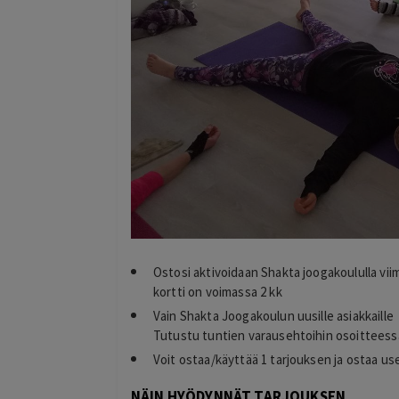
Ostosi aktivoidaan Shakta joogakoululla viim
kortti on voimassa 2 kk
Vain Shakta Joogakoulun uusille asiakkaille
Tutustu tuntien varausehtoihin osoittees
Voit ostaa/käyttää 1 tarjouksen ja ostaa u
NÄIN HYÖDYNNÄT TARJOUKSEN