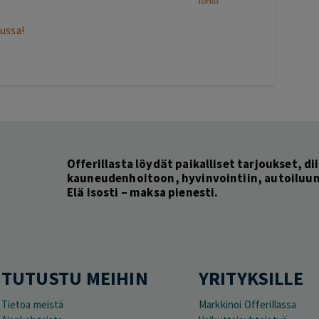
ussa!
Offerillasta löydät paikalliset tarjoukset, dii
kauneudenhoitoon, hyvinvointiin, autoiluun 
Elä isosti – maksa pienesti.
TUTUSTU MEIHIN
YRITYKSILLE
Tietoa meistä
Markkinoi Offerillassa