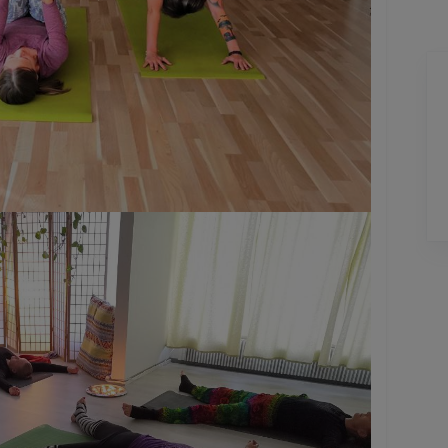
Jarkko
J
Ylöjärvi
2 days ago
Helppo, vaivaton ja edullinen hinta
Lisätty
Pag
6
of
60