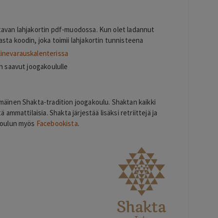
s
tavan lahjakortin pdf-muodossa. Kun olet ladannut
sta koodin, joka toimii lahjakortin tunnisteena
linevarauskalenterissa
un saavut joogakoululle
inen Shakta-tradition joogakoulu. Shaktan kaikki
mmattilaisia. Shakta järjestää lisäksi retriittejä ja
koulun myös
Facebookista
.