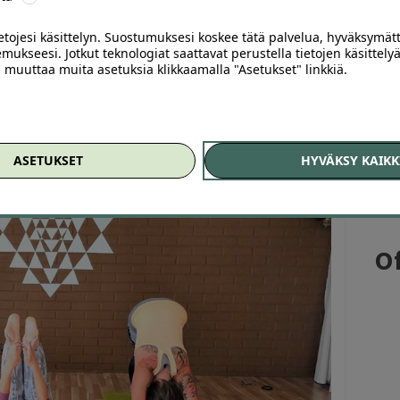
ntouttaa, kohentaa yleiskuntoa ja saa kehon toimimaan
pivat kaikentasoisille ensikertalaisista jo kokeneempiin
ietojesi käsittelyn. Suostumuksesi koskee tätä palvelua, hyväksymät
mukseesi. Jotkut teknologiat saattavat perustella tietojen käsittelyä
ai muuttaa muita asetuksia klikkaamalla "Asetukset" linkkiä.
va Flow -tunnilta, jonka jälkeen voit osallistua kaikille
ASETUKSET
HYVÄKSY KAIKK
Of