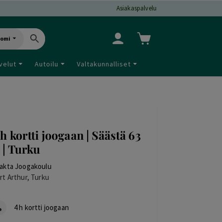
Asiakaspalvelu
uomi
velut
Autoilu
Valtakunnalliset
 h kortti joogaan | Säästä 63
 | Turku
akta Joogakoulu
rt Arthur, Turku
4 h kortti joogaan