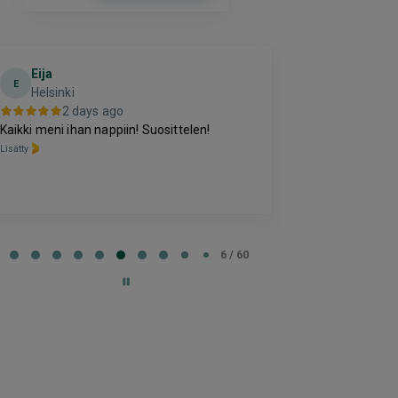
Eija
Terho Tii
E
Helsinki
3 da
2 days ago
Kohtuuhintainen
Kaikki meni ihan nappiin! Suosittelen!
oleva majoitus
Lisätty
perussettii.
Lisätty
e
6 / 60