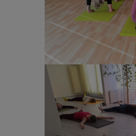
timo
T
helsinki
2 days ago
kiitos hienosti toimi
Lisätty