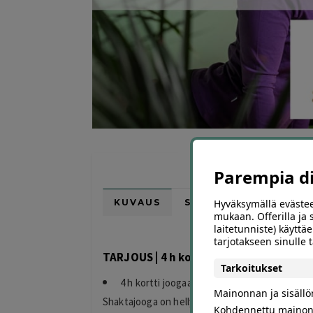
Parempia dii
Hyväksymällä evästee
KUVAUS
SIJAINTI KARTALLA
mukaan. Offerilla ja
laitetunniste) käyttäe
tarjotakseen sinulle
TARJOUS | 4 h kortti joogaan | Turku
Tarkoitukset
4 h kortti joogaan 19 € (arvo 52 €)
Mainonnan ja sisäll
Shaktajooga on hellyydestään tunnettu harjoit
Kohdennettu mainon