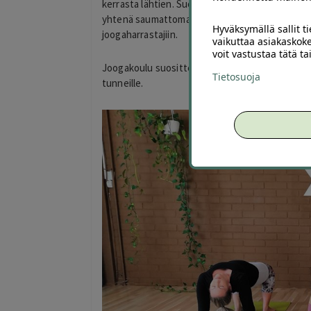
kerrasta lähtien. Suoritusvapaa shaktajooga re
yhtenä saumattomana kokonaisuutena. Tunnit so
Hyväksymällä sallit t
joogaharrastajiin.
vaikuttaa asiakaskoke
voit vastustaa tätä t
Joogakoulu suosittelee, että aloitat Tasapainotta
Tietosuoja
tunneille.