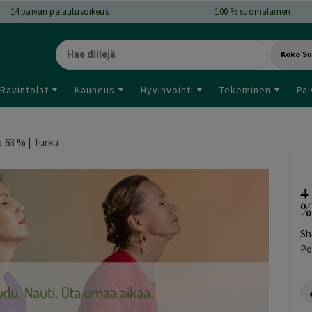
14
päivän palautusoikeus
100 % suomalainen
Koko S
Ravintolat
Kauneus
Hyvinvointi
Tekeminen
Pal
ä 63 % | Turku
4
%
Sh
Po