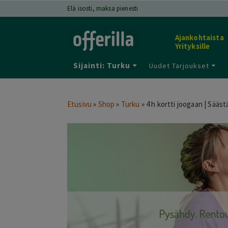
Elä isosti, maksa pienesti
Ajankohtaista
Yrityksille
Sijainti: Turku
Uudet Tarjoukset
Etusivu
»
Shop
»
Turku
»
4 h kortti joogaan | Sääst