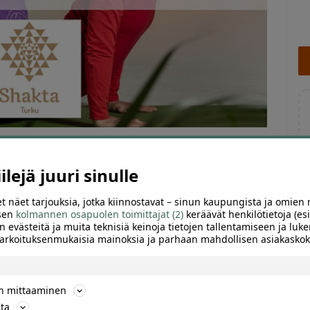
lejä juuri sinulle
t näet tarjouksia, jotka kiinnostavat – sinun kaupungista ja omien 
ARVIOT (0)
SUOSITTELE
 sen
kolmannen osapuolen toimittajat (2)
keräävät henkilötietoja (esi
n evästeitä ja muita teknisiä keinoja tietojen tallentamiseen ja luke
 tarkoituksenmukaisia mainoksia ja parhaan mahdollisen asiakask
ön mittaaminen
us, jonka vaikutukset tuntuvat heti ensimmäisestä
ta