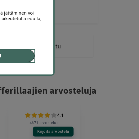
tä jättäminen voi
 oikeutetulla edulla,
146 diiliä
ostettu
I
ferillaajien arvosteluja
4.1
4671
arvostelua
Kirjoita arvostelu