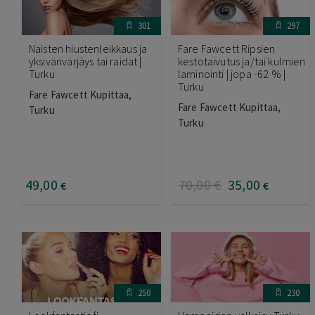
301
297
Naisten hiustenleikkaus ja
Fare Fawcett Ripsien
yksivärivärjäys tai raidat |
kestotaivutus ja/tai kulmien
Turku
laminointi | jopa -62 % |
Turku
Fare Fawcett Kupittaa,
Fare Fawcett Kupittaa,
Turku
Turku
49
,00
70
,00
€
35
,00
€
€
250
230