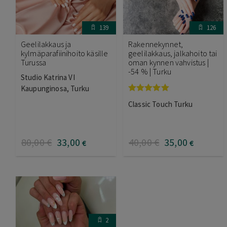
139
126
Geelilakkaus ja
Rakennekynnet,
kylmäparafiinihoito käsille
geelilakkaus, jalkahoito tai
Turussa
oman kynnen vahvistus |
-54 % | Turku
Studio Katrina VI
Kaupunginosa, Turku
Arvostelu
Classic Touch Turku
tuotteesta:
5.00
/ 5
80
,00
€
33
,00
40
,00
€
35
,00
€
€
2