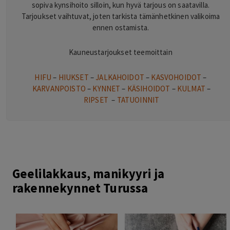
sopiva kynsihoito silloin, kun hyvä tarjous on saatavilla.
Tarjoukset vaihtuvat, joten tarkista tämänhetkinen valikoima
ennen ostamista.
Kauneustarjoukset teemoittain
HIFU
–
HIUKSET
–
JALKAHOIDOT
–
KASVOHOIDOT
–
KARVANPOISTO
–
KYNNET
–
KÄSIHOIDOT
–
KULMAT
–
RIPSET
–
TATUOINNIT
Geelilakkaus, manikyyri ja
rakennekynnet Turussa