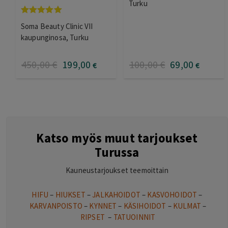
Turku
Arvostelu
Soma Beauty Clinic VII
tuotteesta:
5.00
/ 5
kaupunginosa, Turku
450
,00
€
199
,00
100
,00
€
69
,00
€
€
Katso myös muut tarjoukset
Turussa
Kauneustarjoukset teemoittain
HIFU
–
HIUKSET
–
JALKAHOIDOT
–
KASVOHOIDOT
–
KARVANPOISTO
–
KYNNET
–
KÄSIHOIDOT
–
KULMAT
–
RIPSET
–
TATUOINNIT