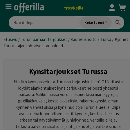
Yrityksille
Koko Suomi
Etusivu
/
Turun parhaat tarjoukset
/
Kauneushoitola Turku
/
Kynnet
Turku – ajankohtaiset tarjoukset
Kynsitarjoukset Turussa
Etsitkö kynsipalveluita Turussa tarjoushintaan? Offerillasta
löydät ajankohtaiset kynsitarjoukset helposti yhdestä
paikasta. Valikoimassa voi olla esimerkiksi manikyyrejä,
geelilakkauksia, kestolakkauksia, rakennekynsiä, oman
kynnen vahvistuksia ja kynsihuoltoja Turun alueella. Olipa
tavoitteena luonnollisen siistit kynnet, kestävä lakkaus
arkeen tai näyttävämmät juhlakynnet, vertaile diilejä,
tarkista palvelun sisältö, sijainti ja ehdot, ja valitse sinulle