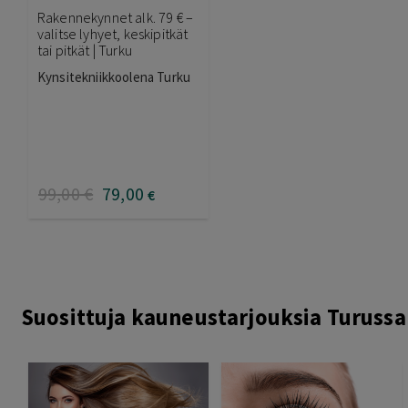
Rakennekynnet alk. 79 € –
valitse lyhyet, keskipitkät
tai pitkät | Turku
Kynsitekniikkoolena Turku
99
,00
€
79
,00
€
Suosittuja kauneustarjouksia Turussa