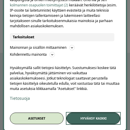
60
kolmannen osapuolen toimittajat (2)
keräävät henkilötietoja (esim.
IP-osoite tai laitetunniste) käyttäen evästeitä ja muita teknisiä
keinoja tietojen tallentamiseen ja lukemiseen laitteellasi
tarjotakseen sinulle tarkoituksenmukaisia mainoksia ja parhaan
mahdollisen asiakaskokemuksen.
Tarkoitukset
Mainonnan ja sisällön mittaaminen
Kohdennettu mainonta
Hyväksymällä sallit tietojesi käsittelyn. Suostumuksesi koskee tätä
palvelua, hyväksymättä jättäminen voi vaikuttaa
asiakaskokemukseesi. Jotkut teknologiat saattavat perustella
tietojen käsittelyä oikeutetulla edulla, voit vastustaa tätä tai muuttaa
muita asetuksia klikkaamalla "Asetukset" linkkiä.
Tietosuoja
APUA JA NEUVOJA
ASETUKSET
HYVÄKSY KAIKKI
Peruuta tilaus