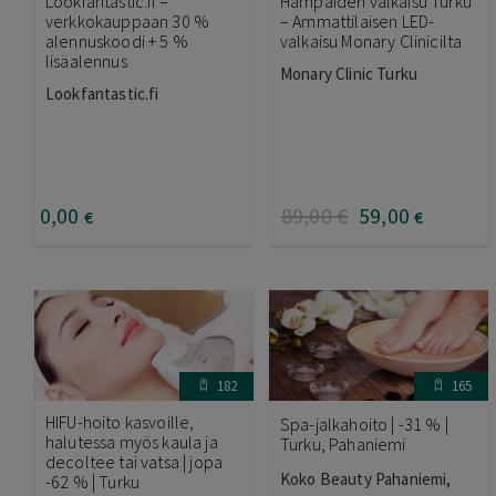
Lookfantastic.fi –
Hampaiden valkaisu Turku
verkkokauppaan 30 %
– Ammattilaisen LED-
alennuskoodi + 5 %
valkaisu Monary Clinicilta
lisäalennus
Monary Clinic Turku
Lookfantastic.fi
0
,00
89
,00
€
59
,00
€
€
182
165
HIFU-hoito kasvoille,
Spa-jalkahoito | -31 % |
halutessa myös kaula ja
Turku, Pahaniemi
decoltee tai vatsa | jopa
Koko Beauty Pahaniemi,
-62 % | Turku