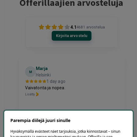
Offerillaajien arvosteluja
4.1
4681
arvostelua
Kirjoita arvostelu
Marja
M
Helsinki
1 day ago
oli
Vaivatonta ja nopea.
Lisätty
Page
Parempia diilejä juuri sinulle
3
3 / 60
of
Hyväksymällä evästeet näet tarjouksia, jotka kiinnostavat – sinun
kaupungista ja omien mieltymystesi mukaan. Offerilla ja sen