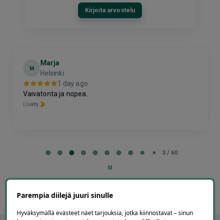
Kirjoita arvostelu
Marja
M
Helsinki
1 day ago
Vaivatonta ja nopea.
Lisätty
Page
3
3 / 60
of
60
Parempia diilejä juuri sinulle
Hyväksymällä evästeet näet tarjouksia, jotka kiinnostavat – sinun