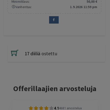
Minimitilaus:
50
,00
€
Vanhentuu:
1.9.2026 11:59 pm
17 diiliä
ostettu
Offerillaajien arvosteluja
4.1
4681
arvostelua