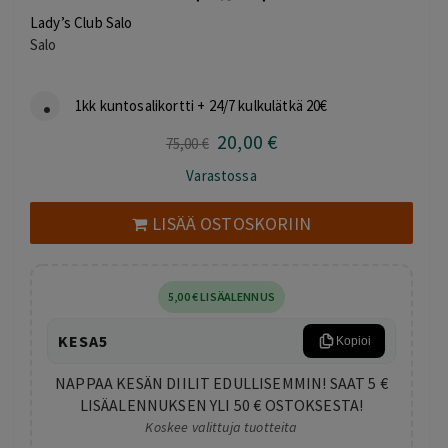
Lady’s Club Salo
Salo
1kk kuntosalikortti + 24/7 kulkulätkä 20€
20
,00
€
Alkuperäinen
Nykyinen
75
,00
€
hinta
hinta
Varastossa
oli:
on:
75,00 €.
20,00 €.
LISÄÄ OSTOSKORIIN
5
,00
€
LISÄALENNUS
KESA5
Kopioi
NAPPAA KESÄN DIILIT EDULLISEMMIN! SAAT 5 €
LISÄALENNUKSEN YLI 50 € OSTOKSESTA!
Koskee valittuja tuotteita