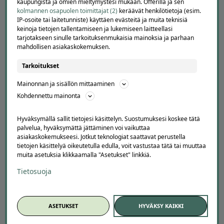
kaupungista ja omien mieltymystesi mukaan. Offerilla ja sen
kolmannen osapuolen toimittajat (2)
keräävät henkilötietoja (esim.
IP-osoite tai laitetunniste) käyttäen evästeitä ja muita teknisiä
keinoja tietojen tallentamiseen ja lukemiseen laitteellasi
tarjotakseen sinulle tarkoituksenmukaisia mainoksia ja parhaan
mahdollisen asiakaskokemuksen.
Tarkoitukset
Mainonnan ja sisällön mittaaminen
Kohdennettu mainonta
APUA JA NEUVOJA
Peruuta tilaus
Hyväksymällä sallit tietojesi käsittelyn. Suostumuksesi koskee tätä
palvelua, hyväksymättä jättäminen voi vaikuttaa
Asiakaspalvelu
asiakaskokemukseesi. Jotkut teknologiat saattavat perustella
Kuinka Offerilla toimii
tietojen käsittelyä oikeutetulla edulla, voit vastustaa tätä tai muuttaa
Usein kysytyt kysymykset
muita asetuksia klikkaamalla "Asetukset" linkkiä.
Suosittele Offerillaa
Tietosuoja
TUTUSTU MEIHIN
Tietoa meistä
ASETUKSET
HYVÄKSY KAIKKI
Ajankohtaista
Tilaa uutiskirje