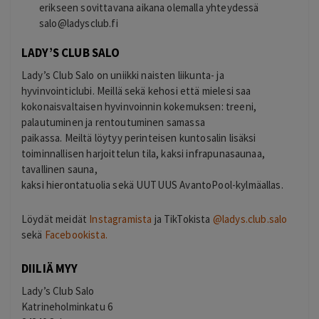
erikseen sovittavana aikana olemalla yhteydessä
salo@ladysclub.fi
LADY’S CLUB SALO
Lady’s Club Salo on uniikki naisten liikunta- ja
hyvinvointiclubi. Meillä sekä kehosi että mielesi saa
kokonaisvaltaisen hyvinvoinnin kokemuksen: treeni,
palautuminen ja rentoutuminen samassa
paikassa. Meiltä löytyy perinteisen kuntosalin lisäksi
toiminnallisen harjoittelun tila, kaksi infrapunasaunaa,
tavallinen sauna,
kaksi hierontatuolia sekä UUTUUS AvantoPool-kylmäallas.
Löydät meidät
Instagramista
ja TikTokista
@ladys.club.salo
sekä
Facebookista.
DIILIÄ MYY
Lady’s Club Salo
Katrineholminkatu 6