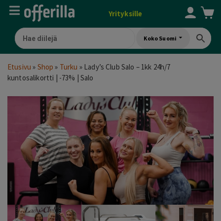
Yrityksille
Koko Suomi
Etusivu
»
Shop
»
Turku
»
Lady’s Club Salo – 1kk 24h/7
kuntosalikortti | -73% | Salo