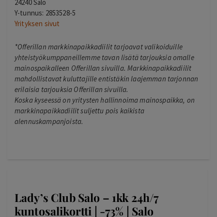
24240 Salo
Y-tunnus: 2853528-5
Yrityksen sivut
*Offerillan markkinapaikkadiilit tarjoavat valikoiduille
yhteistyökumppaneillemme tavan lisätä tarjouksia omalle
mainospaikalleen Offerillan sivuilla. Markkinapaikkadiilit
mahdollistavat kuluttajille entistäkin laajemman tarjonnan
erilaisia tarjouksia Offerillan sivuilla.
Koska kyseessä on yritysten hallinnoima mainospaikka, on
markkinapaikkadiilit suljettu pois kaikista
alennuskampanjoista.
Lady’s Club Salo – 1kk 24h/7
kuntosalikortti | -73% | Salo