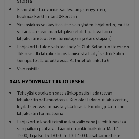
Salossa
Ei voi yhdistää voimassaolevaan jäsenyyteen,
kuukausikorttiin tai 10-korttiin
Yksi asiakas voi käyttää itse vain yhden lahjakortin, mutta
voi antaa useamman lahjaksi (ehdot pätevät aina
lahjakortin/tuotteen lunastajaan ja/tai ostajaan)
Lahjakortti tulee vaihtaa Lady`s Club Salon tuotteeseen
1kk:n sisällä lahjakortin ostamisesta Lady`s Club Salon
toimipisteellä osoitteessa Katrineholminkatu 6
Vain naisille
NÄIN HYÖDYNNÄT TARJOUKSEN
Tehtyäsi ostoksen saat sähköpostiisi ladattavan
lahjakortin pdf-muodossa. Kun olet ladannut lahjakortin,
löydät sen vasemmasta yläkulmasta koodin, joka toimii
lahjakortin tunnisteena
Lahjakortin koodi toimii maksuvälineenä ja voit lunastaa
sen paikan päällä vastaanoton aukioloaikoina: Ma 17-
19.00, Ti ja Ke 15-18.00, To 13-17.00 tai sähköpostitse