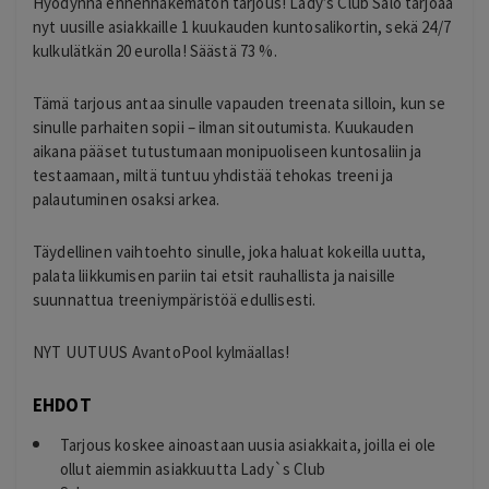
Hyödynnä ennennäkemätön tarjous! Lady’s Club Salo tarjoaa
nyt uusille asiakkaille 1 kuukauden kuntosalikortin, sekä 24/7
kulkulätkän 20 eurolla! Säästä 73 %.
Tämä tarjous antaa sinulle vapauden treenata silloin, kun se
sinulle parhaiten sopii – ilman sitoutumista. Kuukauden
aikana pääset tutustumaan monipuoliseen kuntosaliin ja
testaamaan, miltä tuntuu yhdistää tehokas treeni ja
palautuminen osaksi arkea.
Täydellinen vaihtoehto sinulle, joka haluat kokeilla uutta,
palata liikkumisen pariin tai etsit rauhallista ja naisille
suunnattua treeniympäristöä edullisesti.
NYT UUTUUS AvantoPool kylmäallas!
EHDOT
Tarjous koskee ainoastaan uusia asiakkaita, joilla ei ole
ollut aiemmin asiakkuutta Lady`s Club