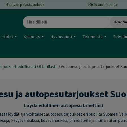
14
päivän palautusoikeus
100 % suomalainen
Koko S
intolat
Kauneus
Hyvinvointi
Tekemistä
Palvel
arjoukset edullisesti Offerillasta
/
Autopesu ja autopesutarjoukset Su
esu ja autopesutarjoukset Su
Löydä edullinen autopesu läheltäsi
asta löydät ajankohtaiset autopesutarjoukset eri puolilta Suomea. Valik
suja, kevytvahauksia, kovavahauksia, pinnoitteita ja muita auton puhdis