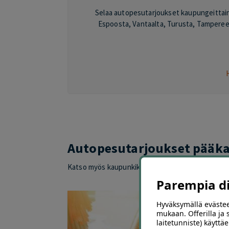
Selaa autopesutarjoukset kaupungeittain, 
Espoosta, Vantaalta, Turusta, Tampereel
Autopesutarjoukset pääk
Katso myös kaupunkikohtaiset autopesutarjouks
Parempia dii
Hyväksymällä evästee
mukaan. Offerilla ja
laitetunniste) käyttäe