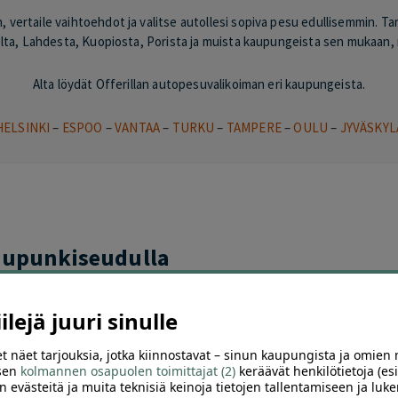
vertaile vaihtoehdot ja valitse autollesi sopiva pesu edullisemmin. Tarj
ta, Lahdesta, Kuopiosta, Porista ja muista kaupungeista sen mukaan, 
Alta löydät Offerillan autopesuvalikoiman eri kaupungeista.
HELSINKI
–
ESPOO
–
VANTAA
–
TURKU
–
TAMPERE
–
OULU
–
JYVÄSKYL
aupunkiseudulla
et:
Autopesu Helsinki
|
Autopesu Espoo
|
Autopesu Vantaa
lejä juuri sinulle
t näet tarjouksia, jotka kiinnostavat – sinun kaupungista ja omien 
 sen
kolmannen osapuolen toimittajat (2)
keräävät henkilötietoja (esi
n evästeitä ja muita teknisiä keinoja tietojen tallentamiseen ja luke