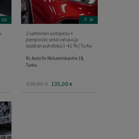
102
38
%
2 vaiheinen autopesu +
pienpoisto sekä vahaus ja
sisätilan puhdistus | -41 % | Turku
Rs Autofix Niitunniskantie 18,
Turku
230
,00
€
135
,00
€