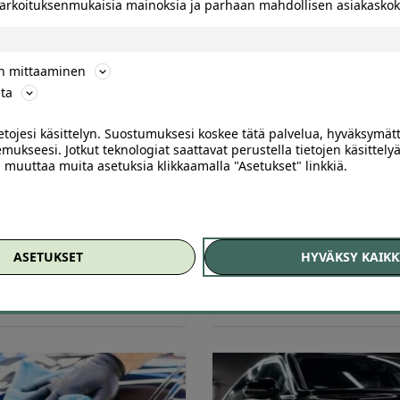
 tarkoituksenmukaisia mainoksia ja parhaan mahdollisen asiakask
ön mittaaminen
ta
812
ietojesi käsittelyn. Suostumuksesi koskee tätä palvelua, hyväksymät
mukseesi. Jotkut teknologiat saattavat perustella tietojen käsittelyä
on käsinpesu, kovavahaus,
Renkaiden vaihto tai auton
ai muuttaa muita asetuksia klikkaamalla "Asetukset" linkkiä.
rointi ja mattojen pesu | -53
käsinpesu, sisäpuhdistus sekä
 Helsinki, Kivikko
kevyt- tai kovavahaus | -66 % 
Helsinki, Metsälä
vostelu
Arvostelu
ASETUKSET
HYVÄKSY KAIKK
ikon autopesu Kivikko, Helsinki
MFO Autopesu Metsälä, Helsin
tteesta:
tuotteesta:
0
/ 5
3.75
/ 5
5
,00
€
49
,00
30
,00
€
19
,90
€
€