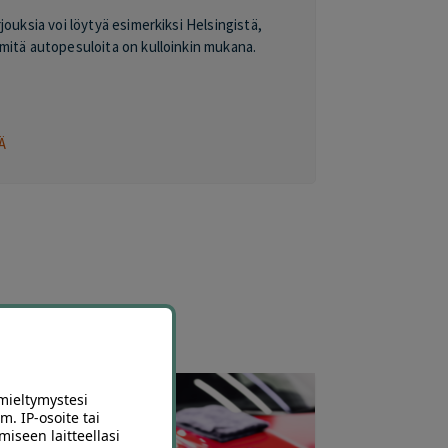
ouksia voi löytyä esimerkiksi Helsingistä,
mitä autopesuloita on kulloinkin mukana.
Ä
mieltymystesi
m. IP-osoite tai
miseen laitteellasi