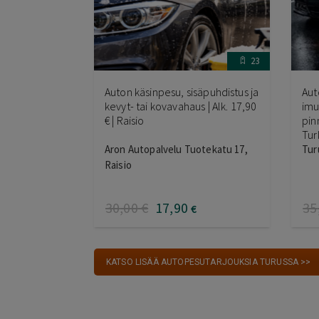
23
Auton käsinpesu, sisäpuhdistus ja
Aut
kevyt- tai kovavahaus | Alk. 17,90
imu
€ | Raisio
pin
Tur
Aron Autopalvelu Tuotekatu 17,
Tur
Raisio
30
,00
€
17
,90
35
€
KATSO LISÄÄ AUTOPESUTARJOUKSIA TURUSSA >>