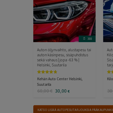
388
Auton öljynvaihto, alustapesu tai
Aut
auton käsinpesu, sisäpuhdistus
Kil
sekä vahaus | jopa -63 % |
Sis
Helsinki, Suutarila
tar
Arvostelu
Ar
Kehän Auto Center Helsinki,
Kil
tuotteesta:
tuo
Suutarila
4.67
/ 5
5.0
60
,00
€
30
,00
30
€
KATSO LISÄÄ AUTOPESUTARJOUKSIA PÄÄKAUPUNKI