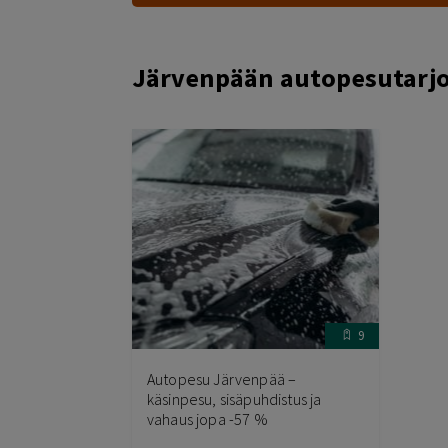
Järvenpään autopesutarj
9
Autopesu Järvenpää –
käsinpesu, sisäpuhdistus ja
vahaus jopa -57 %