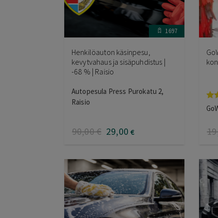
1697
Henkilöauton käsinpesu,
GoW
kevytvahaus ja sisäpuhdistus |
kon
-68 % | Raisio
Autopesula Press Purokatu 2,
Raisio
Ar
GoW
tuo
5.0
90
,00
€
29
,00
19
€