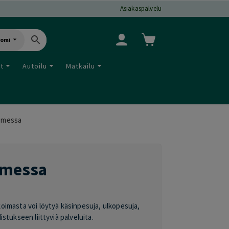
Asiakaspalvelu
uomi
ut
Autoilu
Matkailu
omessa
omessa
oimasta voi löytyä käsinpesuja, ulkopesuja,
tukseen liittyviä palveluita.