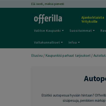
Elä isosti, maksa pienesti
Ajankohtaista
Yrityksille
Valitse Kaupunki
Suosituimmat
Rav
Valtakunnalliset
Infoa
Etusivu
/
Kaupunkisi parhaat tarjoukset
/
Autoilut
Autop
Etsitkö autopesua hyvään hintaan? Offerill
sisäpesuja, penkkien märkäpe