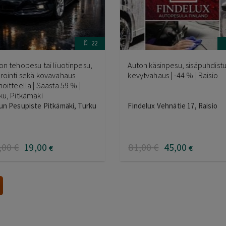
22
on tehopesu tai liuotinpesu,
Auton käsinpesu, sisäpuhdistu
rointi sekä kovavahaus
kevytvahaus | -44 % | Raisio
noitteella | Säästä 59 % |
ku, Pitkämäki
un Pesupiste Pitkämäki, Turku
Findelux Vehnätie 17, Raisio
,00
€
19
,00
81
,00
€
45
,00
€
€