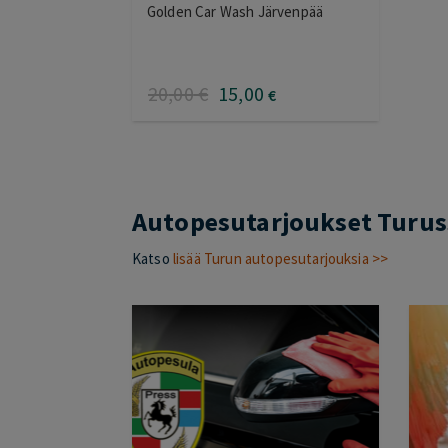
Golden Car Wash Järvenpää
20
,00
€
15
,00
€
Autopesutarjoukset Turus
Katso
lisää Turun autopesutarjouksia >>