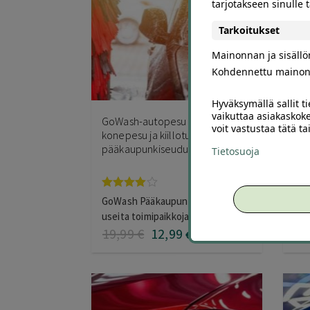
tarjotakseen sinulle
Tarkoitukset
Mainonnan ja sisäll
Kohdennettu mainon
33979
Hyväksymällä sallit t
vaikuttaa asiakaskoke
GoWash-autopesu 12,99 € –
Aut
voit vastustaa tätä t
konepesu ja kiillotusvaha
imu
pääkaupunkiseudulla
% |
Tietosuoja
Arvostelu
Ar
GoWash Pääkaupunkiseutu –
Kiv
tuotteesta:
tuo
useita toimipaikkoja
3.95
/ 5
3.0
19
,99
€
12
,99
10
€