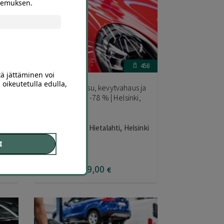
okemuksen.
533
458
tä jättäminen voi
 oikeutetulla edulla,
Auton tehopesu, kevytvahaus ja
sisäpuhdistus | -78 % | Helsinki,
|
Hietalahti
Timi Autopesu Hietalahti, Helsinki
I
ki
175
,00
€
39
,00
€