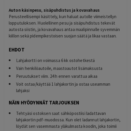
Auton käsinpesu, sisäpuhdistus ja kovavahaus
Perusteellisempi käsittely, kun haluat autolle viimeistellyn
lopputuloksen. Huolellinen pesu ja sisäpuhdistus tekevät
autosta siistin, ja kovavahaus antaa maalipinnalle syvemmän
kiillon sekä pidempikestoisen suojan säätä ja likaa vastaan.
EHDOT
Lahjakortti on voimassa 6 kk ostohetkestä
Vain henkilöautoile, maastoautot lisämaksusta
Peruutukset viim. 24 h ennen varattua aikaa
Voit ostaa/käyttää 1 lahjakortin ja ostaa useamman
lahjaksi
NÄIN HYÖDYNNÄT TARJOUKSEN
Tehtyäsi ostoksen saat sähköpostiisi ladattavan
lahjakortin pdf-muodossa. Kun olet ladannut lahjakortin,
löydät sen vasemmasta yläkulmasta koodin, joka toimii