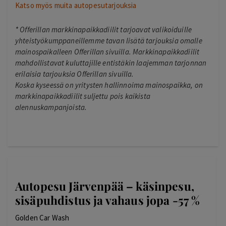
Katso myös muita autopesutarjouksia
*
Offerillan markkinapaikkadiilit tarjoavat valikoiduille
yhteistyökumppaneillemme tavan lisätä tarjouksia omalle
mainospaikalleen Offerillan sivuilla. Markkinapaikkadiilit
mahdollistavat kuluttajille entistäkin laajemman tarjonnan
erilaisia tarjouksia Offerillan sivuilla.
Koska kyseessä on yritysten hallinnoima mainospaikka, on
markkinapaikkadiilit suljettu pois kaikista
alennuskampanjoista.
Autopesu Järvenpää – käsinpesu,
sisäpuhdistus ja vahaus jopa -57 %
Golden Car Wash