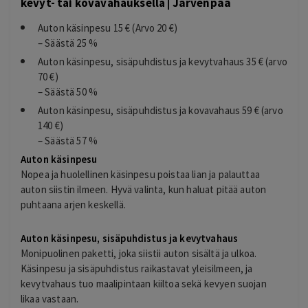
kevyt- tai kovavahauksella | Järvenpää
Auton käsinpesu 15 € (Arvo 20 €)
– Säästä 25 %
Auton käsinpesu, sisäpuhdistus ja kevytvahaus 35 € (arvo
70 €)
– Säästä 50 %
Auton käsinpesu, sisäpuhdistus ja kovavahaus 59 € (arvo
140 €)
– Säästä 57 %
Auton käsinpesu
Nopea ja huolellinen käsinpesu poistaa lian ja palauttaa
auton siistin ilmeen. Hyvä valinta, kun haluat pitää auton
puhtaana arjen keskellä.
Auton käsinpesu, sisäpuhdistus ja kevytvahaus
Monipuolinen paketti, joka siistii auton sisältä ja ulkoa.
Käsinpesu ja sisäpuhdistus raikastavat yleisilmeen, ja
kevytvahaus tuo maalipintaan kiiltoa sekä kevyen suojan
likaa vastaan.