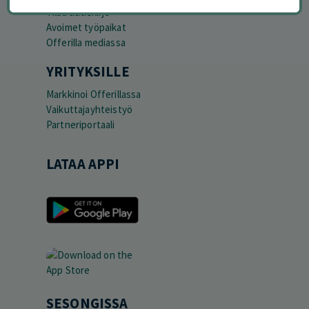
Tilaa uutiskirje
Avoimet työpaikat
Offerilla mediassa
YRITYKSILLE
Markkinoi Offerillassa
Vaikuttajayhteistyö
Partneriportaali
LATAA APPI
SESONGISSA