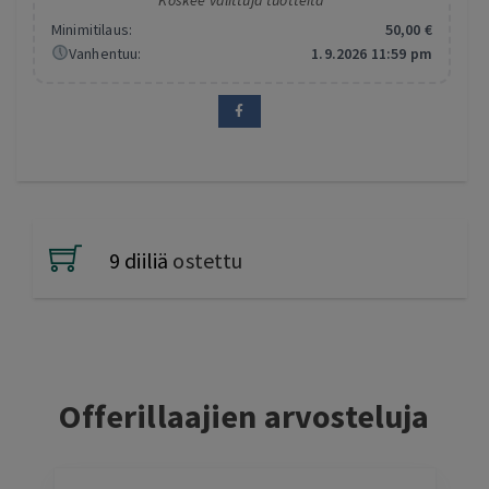
Koskee valittuja tuotteita
Minimitilaus:
50
,00
€
Vanhentuu:
1.9.2026 11:59 pm
9 diiliä
ostettu
Offerillaajien arvosteluja