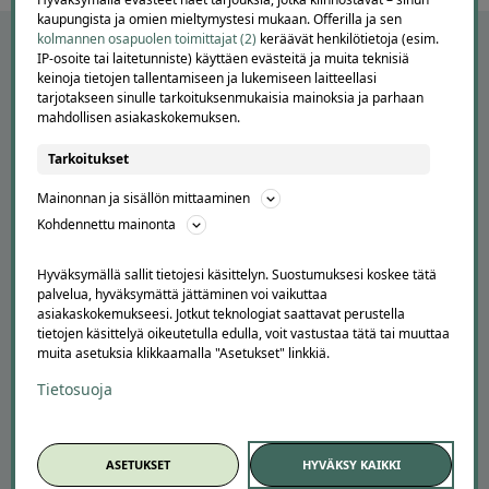
kaupungista ja omien mieltymystesi mukaan. Offerilla ja sen
kolmannen osapuolen toimittajat (2)
keräävät henkilötietoja (esim.
IP-osoite tai laitetunniste) käyttäen evästeitä ja muita teknisiä
keinoja tietojen tallentamiseen ja lukemiseen laitteellasi
tarjotakseen sinulle tarkoituksenmukaisia mainoksia ja parhaan
mahdollisen asiakaskokemuksen.
Tarkoitukset
Mainonnan ja sisällön mittaaminen
Kohdennettu mainonta
APUA JA NEUVOJA
Hyväksymällä sallit tietojesi käsittelyn. Suostumuksesi koskee tätä
Peruuta tilaus
palvelua, hyväksymättä jättäminen voi vaikuttaa
Asiakaspalvelu
asiakaskokemukseesi. Jotkut teknologiat saattavat perustella
Kuinka Offerilla toimii
tietojen käsittelyä oikeutetulla edulla, voit vastustaa tätä tai muuttaa
Usein kysytyt kysymykset
muita asetuksia klikkaamalla "Asetukset" linkkiä.
Suosittele Offerillaa
Tietosuoja
TUTUSTU MEIHIN
Tietoa meistä
ASETUKSET
HYVÄKSY KAIKKI
Ajankohtaista