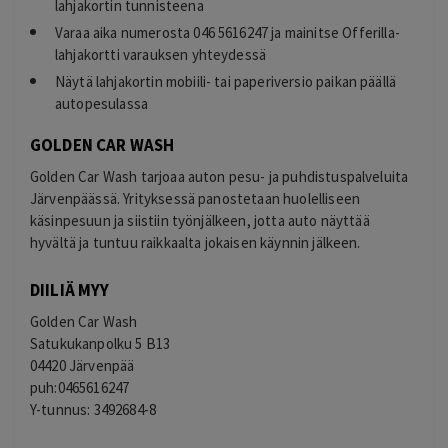
lahjakortin tunnisteena
Varaa aika numerosta
046 5616247
ja mainitse Offerilla-
lahjakortti varauksen yhteydessä
Näytä lahjakortin mobiili- tai paperiversio paikan päällä
autopesulassa
GOLDEN CAR WASH
Golden Car Wash tarjoaa auton pesu- ja puhdistuspalveluita
Järvenpäässä. Yrityksessä panostetaan huolelliseen
käsinpesuun ja siistiin työnjälkeen, jotta auto näyttää
hyvältä ja tuntuu raikkaalta jokaisen käynnin jälkeen.
DIILIÄ MYY
Golden Car Wash
Satukukanpolku 5 B13
04420 Järvenpää
puh:
0465616247
Y-tunnus: 3492684-8