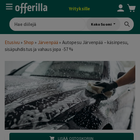
Yrityksille
Koko Suomi
Etusivu
»
Shop
»
Järvenpää
»
Autopesu Järvenpää – käsinpesu,
sisäpuhdistus ja vahaus jopa -57 %
LISÄÄ OSTOSKORIIN