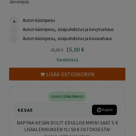
Järvenpää
Auton käsinpesu
Auton käsinpesu, sisäpuhdistus ja kevytvahaus
Auton käsinpesu, sisäpuhdistus ja kovavahaus
15
,00
€
Alkuperäinen
Nykyinen
20
,00
€
hinta
hinta
Varastossa
oli:
on:
20,00 €.
15,00 €.
LISÄÄ OSTOSKORIIN
5
,00
€
LISÄALENNUS
KESA5
Kopioi
NAPPAA KESÄN DIILIT EDULLISEMMIN! SAAT 5 €
LISÄALENNUKSEN YLI 50 € OSTOKSESTA!