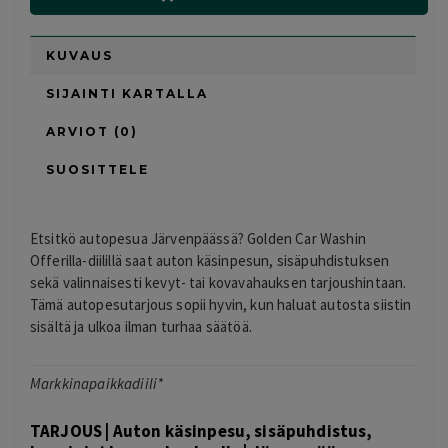
KUVAUS
SIJAINTI KARTALLA
ARVIOT (0)
SUOSITTELE
Etsitkö autopesua Järvenpäässä? Golden Car Washin
Offerilla-diilillä saat auton käsinpesun, sisäpuhdistuksen
sekä valinnaisesti kevyt- tai kovavahauksen tarjoushintaan.
Tämä autopesutarjous sopii hyvin, kun haluat autosta siistin
sisältä ja ulkoa ilman turhaa säätöä.
Markkinapaikkadiili*
TARJOUS | Auton käsinpesu, sisäpuhdistus,