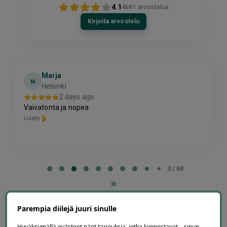
4.1
4681
arvostelua
Kirjoita arvostelu
Marja
M
Helsinki
2 days ago
Vaivatonta ja nopea.
Lisätty
Page
4
4 / 60
of
60
Parempia diilejä juuri sinulle
Hyväksymällä evästeet näet tarjouksia, jotka kiinnostavat – sinun