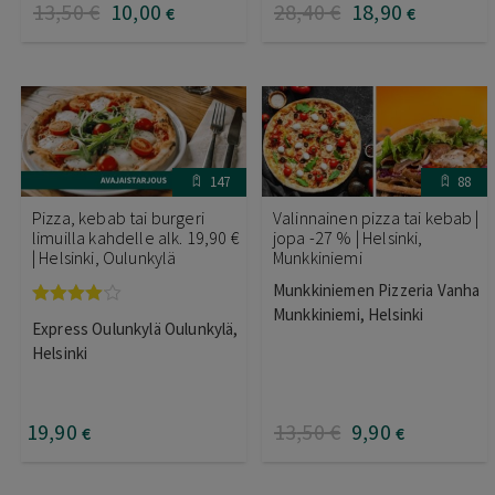
13
,50
€
10
,00
28
,40
€
18
,90
€
€
147
88
Pizza, kebab tai burgeri
Valinnainen pizza tai kebab |
limuilla kahdelle alk. 19,90 €
jopa -27 % | Helsinki,
| Helsinki, Oulunkylä
Munkkiniemi
Munkkiniemen Pizzeria Vanha
Munkkiniemi, Helsinki
Arvostelu
Express Oulunkylä Oulunkylä,
tuotteesta:
4.00
/ 5
Helsinki
19
,90
13
,50
€
9
,90
€
€