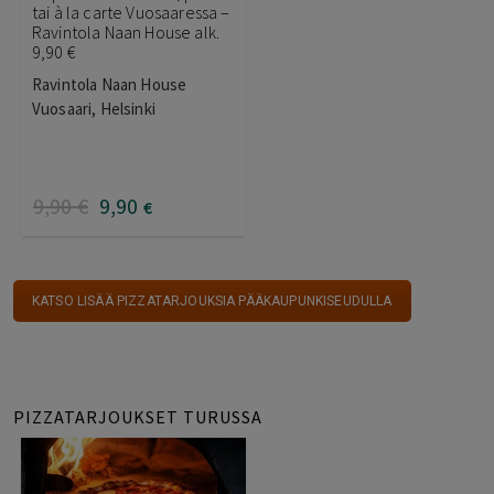
tai à la carte Vuosaaressa –
Ravintola Naan House alk.
9,90 €
Ravintola Naan House
Vuosaari, Helsinki
9
,90
€
9
,90
€
KATSO LISÄÄ PIZZATARJOUKSIA PÄÄKAUPUNKISEUDULLA
PIZZATARJOUKSET TURUSSA