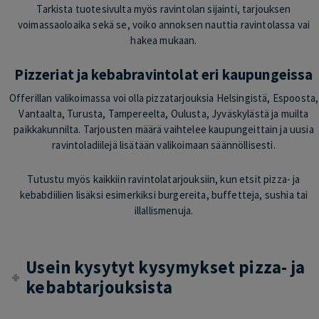
Tarkista tuotesivulta myös ravintolan sijainti, tarjouksen
voimassaoloaika sekä se, voiko annoksen nauttia ravintolassa vai
hakea mukaan.
Pizzeriat ja kebabravintolat eri kaupungeissa
Offerillan valikoimassa voi olla pizzatarjouksia Helsingistä, Espoosta,
Vantaalta, Turusta, Tampereelta, Oulusta, Jyväskylästä ja muilta
paikkakunnilta. Tarjousten määrä vaihtelee kaupungeittain ja uusia
ravintoladiilejä lisätään valikoimaan säännöllisesti.
Tutustu myös kaikkiin ravintolatarjouksiin, kun etsit pizza- ja
kebabdiilien lisäksi esimerkiksi burgereita, buffetteja, sushia tai
illallismenuja.
Usein kysytyt kysymykset pizza- ja
kebabtarjouksista