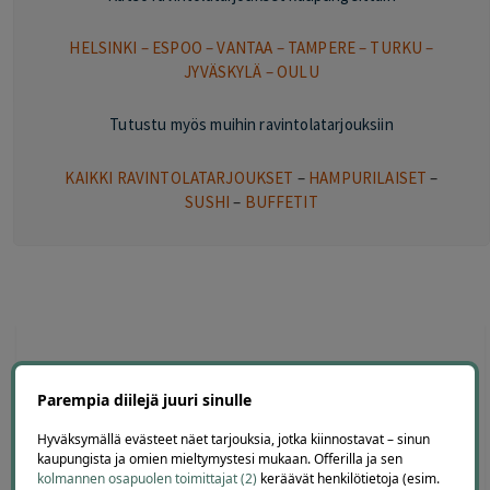
HELSINKI
–
ESPOO
–
VANTAA
–
TAMPERE
–
TURKU
–
JYVÄSKYLÄ
–
OULU
Tutustu myös muihin ravintolatarjouksiin
KAIKKI RAVINTOLATARJOUKSET
–
HAMPURILAISET
–
SUSHI
–
BUFFETIT
Offerillaajien arvosteluja
Parempia diilejä juuri sinulle
Hyväksymällä evästeet näet tarjouksia, jotka kiinnostavat – sinun
kaupungista ja omien mieltymystesi mukaan. Offerilla ja sen
kolmannen osapuolen toimittajat (2)
keräävät henkilötietoja (esim.