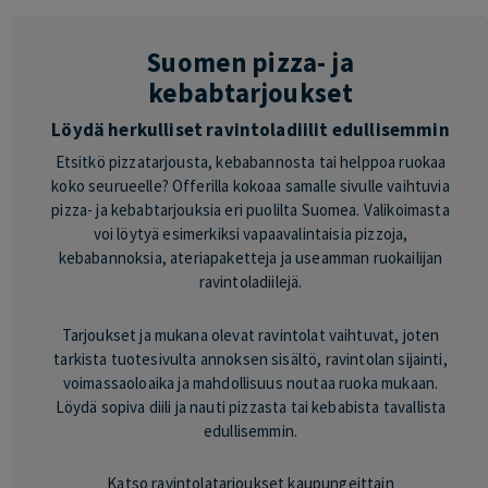
Suomen pizza- ja
kebabtarjoukset
Löydä herkulliset ravintoladiilit edullisemmin
Etsitkö pizzatarjousta, kebabannosta tai helppoa ruokaa
koko seurueelle? Offerilla kokoaa samalle sivulle vaihtuvia
pizza- ja kebabtarjouksia eri puolilta Suomea. Valikoimasta
voi löytyä esimerkiksi vapaavalintaisia pizzoja,
kebabannoksia, ateriapaketteja ja useamman ruokailijan
ravintoladiilejä.
Tarjoukset ja mukana olevat ravintolat vaihtuvat, joten
tarkista tuotesivulta annoksen sisältö, ravintolan sijainti,
voimassaoloaika ja mahdollisuus noutaa ruoka mukaan.
Löydä sopiva diili ja nauti pizzasta tai kebabista tavallista
edullisemmin.
Katso ravintolatarjoukset kaupungeittain