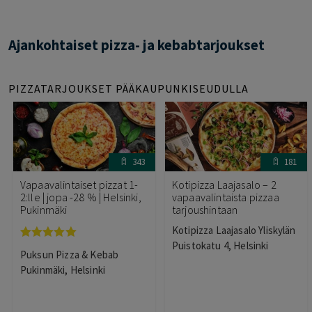
Ajankohtaiset pizza- ja kebabtarjoukset
PIZZATARJOUKSET PÄÄKAUPUNKISEUDULLA
343
181
Vapaavalintaiset pizzat 1-
Kotipizza Laajasalo – 2
2:lle | jopa -28 % | Helsinki,
vapaavalintaista pizzaa
Pukinmäki
tarjoushintaan
Kotipizza Laajasalo Yliskylän
Puistokatu 4, Helsinki
Arvostelu
Puksun Pizza & Kebab
tuotteesta:
5.00
/ 5
Pukinmäki, Helsinki