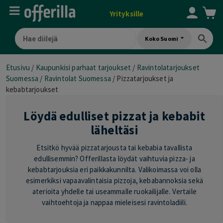
Yrityksille
Koko Suomi
Etusivu
/
Kaupunkisi parhaat tarjoukset
/
Ravintolatarjoukset
Suomessa
/
Ravintolat Suomessa
/
Pizzatarjoukset ja
kebabtarjoukset
Löydä edulliset pizzat ja kebabit
läheltäsi
Etsitkö hyvää pizzatarjousta tai kebabia tavallista
edullisemmin? Offerillasta löydät vaihtuvia pizza- ja
kebabtarjouksia eri paikkakunnilta. Valikoimassa voi olla
esimerkiksi vapaavalintaisia pizzoja, kebabannoksia sekä
aterioita yhdelle tai useammalle ruokailijalle. Vertaile
vaihtoehtoja ja nappaa mieleisesi ravintoladiili.