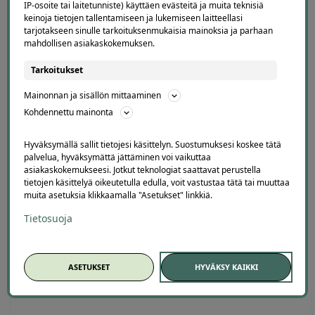
4.1
4678
arvostelua
IP-osoite tai laitetunniste) käyttäen evästeitä ja muita teknisiä
keinoja tietojen tallentamiseen ja lukemiseen laitteellasi
Kirjoita arvostelu
tarjotakseen sinulle tarkoituksenmukaisia mainoksia ja parhaan
mahdollisen asiakaskokemuksen.
Tarkoitukset
Mainonnan ja sisällön mittaaminen
kuri
Kirill
K
Kohdennettu mainonta
2 days ago
ys ago
-
i ja siinä alennuksen
Hyväksymällä sallit tietojesi käsittelyn. Suostumuksesi koskee tätä
Lisätty
a väitti, että alennus oli jo
palvelua, hyväksymättä jättäminen voi vaikuttaa
asiakaskokemukseesi. Jotkut teknologiat saattavat perustella
tietojen käsittelyä oikeutetulla edulla, voit vastustaa tätä tai muuttaa
muita asetuksia klikkaamalla "Asetukset" linkkiä.
Tietosuoja
Page
7
7 / 60
of
ASETUKSET
HYVÄKSY KAIKKI
60