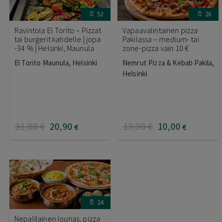
52
26
Ravintola El Torito – Pizzat
Vapaavalintainen pizza
tai burgerit kahdelle | jopa
Pakilassa – medium- tai
-34 % | Helsinki, Maunula
zone-pizza vain 10 €
El Torito Maunula, Helsinki
Nemrut Pizza & Kebab Pakila,
Helsinki
31
,80
€
20
,90
13
,90
€
10
,00
€
€
24
Nepalilainen lounas, pizza