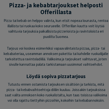
Pizza- ja kebabtarjoukset helposti
Offerillasta
Pizza tai kebab on helppo valinta, kun etsit nopeaa lounasta, rentoa
illallista tai ruokaa koko seurueelle. Offerillan kautta voit löytää
vaihtuvia tarjouksia paikallisista pizzerioista ja ravintoloista eri
puolilta Suomea.
Tarjous voi koskea esimerkiksi vapaavalintaista pizzaa, pizza- tai
kebabateriaa, useamman annoksen pakettia tai kahdelle ruokailijalle
tarkoitettua ravintoladiiliä. Valikoima ja tarjoukset vaihtuvat, joten
sivulle kannattaa palata tarkistamaan uusimmat vaihtoehdot.
Löydä sopiva pizzatarjous
Tutustu ennen ostamista tarjouksen sisältöön ja tarkista, mitä
pizza- tai kebabvaihtoehtoja diiliin kuuluu. Joissakin tarjouksissa
saat valita annoksen koko ruokalistalta, kun taas toisissa valikoima
voi olla rajattu tiettyihin pizzoihin, kokoihin tai kebabannoksiin.