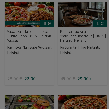
76
63
Vapaavalintaiset annokset
Kolmen ruokalajin menu
2-4:lle | jopa -34 % | Helsinki,
yhdelle tai kahdelle | -40 % |
Vuosaari
Helsinki, Meilahti
Ravintola Nuri Baba Vuosaari,
Ristorante Il Trio Meilahti,
Helsinki
Helsinki
28
,00
€
22
,00
49
,90
€
29
,90
€
€