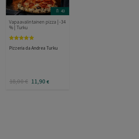
43
Vapaavalintainen pizza | -34
% | Turku
Arvostelu
Pizzeria da Andrea Turku
tuotteesta:
5.00
/ 5
18
,00
€
11
,90
€