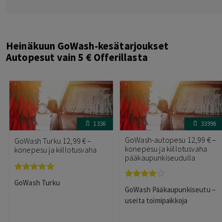
Heinäkuun GoWash-kesätarjoukset
Autopesut vain 5 € Offerillasta
1336
33996
GoWash-autopesu 12,99 € –
GoWash Turku 12,99 € –
konepesu ja kiillotusvaha
konepesu ja kiillotusvaha
pääkaupunkiseudulla
Arvostelu
GoWash Turku
Arvostelu
tuotteesta:
GoWash Pääkaupunkiseutu –
tuotteesta:
5.00
/ 5
3.95
/ 5
useita toimipaikkoja