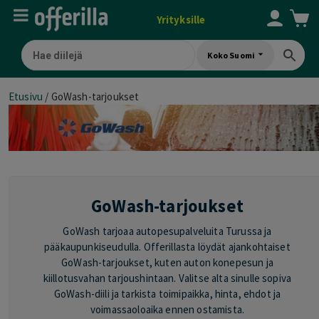
Yrityksille
Koko Suomi
Etusivu
/
GoWash-tarjoukset
GoWash-tarjoukset
GoWash tarjoaa autopesupalveluita Turussa ja
pääkaupunkiseudulla. Offerillasta löydät ajankohtaiset
GoWash-tarjoukset, kuten auton konepesun ja
kiillotusvahan tarjoushintaan. Valitse alta sinulle sopiva
GoWash-diili ja tarkista toimipaikka, hinta, ehdot ja
voimassaoloaika ennen ostamista.