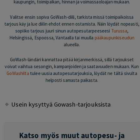
kaupungin, toimipaikan, hinnan ja voimassaoloajan mukaan.
Valitse ensin sopiva GoWash-diili, tarkista missä toimipaikoissa
tarjous käy ja lue diilin ehdot ennen ostamista. Näin löydät nopeasti,
sopiiko tarjous juuri sinun autopesutarpeeseesi
Turussa
,
Helsingissä, Espoossa, Vantaalla tai muulla
pääkaupunkiseudun
alueella.
GoWash-ländäri kannattaa pitää kirjanmerkissä, sillä tarjoukset
voivat vaihtua sesongin, kampanjoiden ja saatavuuden mukaan. Kun
GoWashilta
tulee uusia autopesutarjouksia, löydät ne tältä sivulta
helposti samasta paikasta.
Usein kysyttyä Gowash-tarjouksista
Katso myös muut autopesu- ja