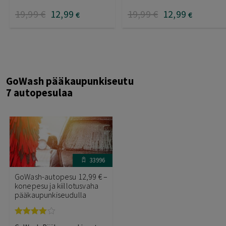
19
,99
€
12
,99
19
,99
€
12
,99
€
€
GoWash pääkaupunkiseutu
7 autopesulaa
33996
GoWash-autopesu 12,99 € –
konepesu ja kiillotusvaha
pääkaupunkiseudulla
Arvostelu