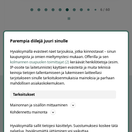
Page
6
6 / 60
of
60
Parempia diilejä juuri sinulle
Hyväksymällä evästeet näet tarjouksia, jotka kiinnostavat – sinun
kaupungista ja omien mieltymystesi mukaan. Offerilla ja sen
kolmannen osapuolen toimittajat (2)
keräävät henkilötietoja (esim.
IP-osoite tai laitetunniste) käyttäen evästeitä ja muita teknisiä
keinoja tietojen tallentamiseen ja lukemiseen laitteellasi
tarjotakseen sinulle tarkoituksenmukaisia mainoksia ja parhaan
mahdollisen asiakaskokemuksen.
Tarkoitukset
Mainonnan ja sisällön mittaaminen
Kohdennettu mainonta
Hyväksymällä sallit tietojesi käsittelyn. Suostumuksesi koskee tätä
palvelua, hyväksymättä jättäminen voi vaikuttaa