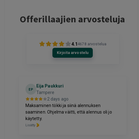
Offerillaajien arvosteluja
4.1
4678
arvostelua
Kirjoita arvostelu
Eija Paukkuri
EP
Tampere
2 days ago
Maksaminen tökki ja siinä alennuksen
saaminen. Ohjelma väitti, että alennus oli jo
käytetty.
Lisätty