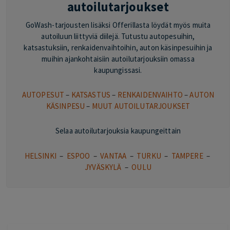
autoilutarjoukset
GoWash-tarjousten lisäksi Offerillasta löydät myös muita
autoiluun liittyviä diilejä. Tutustu autopesuihin,
katsastuksiin, renkaidenvaihtoihin, auton käsinpesuihin ja
muihin ajankohtaisiin autoilutarjouksiin omassa
kaupungissasi.
AUTOPESUT
–
KATSASTUS
–
RENKAIDENVAIHTO
–
AUTON
KÄSINPESU
–
MUUT AUTOILUTARJOUKSET
Selaa autoilutarjouksia kaupungeittain
HELSINKI
–
ESPOO
–
VANTAA
–
TURKU
–
TAMPERE
–
JYVÄSKYLÄ
–
OULU