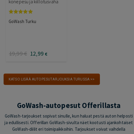
konepesu ja kiillotusvaha
Arvostelu
GoWash Turku
tuotteesta:
5.00
/ 5
19
,99
€
12
,99
€
KATSO LISÄÄ AUTOPESUTARJOUKSIA TURUSSA >>
GoWash-autopesut Offerillasta
GoWash-tarjoukset sopivat sinulle, kun haluat pestä auton helposti
ja edullisesti. Offerillan GoWash-sivulta näet kootusti ajankohtaiset
GoWash-diilit eri toimipaikkoihin. Tarjoukset voivat vaihdella