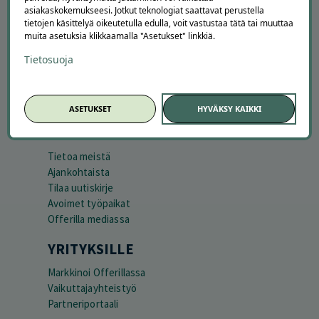
asiakaskokemukseesi. Jotkut teknologiat saattavat perustella
APUA JA NEUVOJA
tietojen käsittelyä oikeutetulla edulla, voit vastustaa tätä tai muuttaa
muita asetuksia klikkaamalla "Asetukset" linkkiä.
Peruuta tilaus
Asiakaspalvelu
Tietosuoja
Kuinka Offerilla toimii
Usein kysytyt kysymykset
Suosittele Offerillaa
ASETUKSET
HYVÄKSY KAIKKI
TUTUSTU MEIHIN
Tietoa meistä
Ajankohtaista
Tilaa uutiskirje
Avoimet työpaikat
Offerilla mediassa
YRITYKSILLE
Markkinoi Offerillassa
Vaikuttajayhteistyö
Partneriportaali