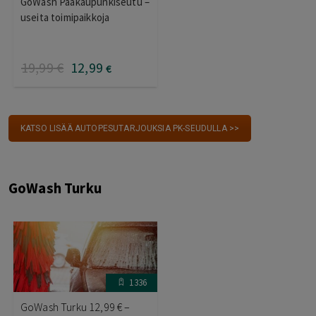
GoWash Pääkaupunkiseutu –
tuotteesta:
3.95
/ 5
useita toimipaikkoja
19
,99
€
12
,99
€
KATSO LISÄÄ AUTOPESUTARJOUKSIA PK-SEUDULLA >>
GoWash Turku
1336
GoWash Turku 12,99 € –