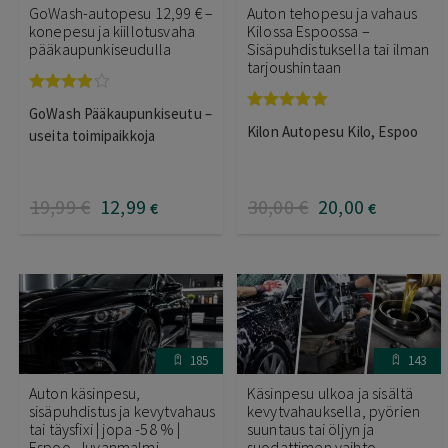
GoWash-autopesu 12,99 € –
Auton tehopesu ja vahaus
konepesu ja kiillotusvaha
Kilossa Espoossa –
pääkaupunkiseudulla
Sisäpuhdistuksella tai ilman
tarjoushintaan
Arvostelu
GoWash Pääkaupunkiseutu –
tuotteesta:
Arvostelu
Kilon Autopesu Kilo, Espoo
3.95
/ 5
useita toimipaikkoja
tuotteesta:
5.00
/ 5
19
,99
€
12
,99
30
,00
€
20
,00
€
€
185
143
Auton käsinpesu,
Käsinpesu ulkoa ja sisältä
sisäpuhdistus ja kevytvahaus
kevytvahauksella, pyörien
tai täysfixi | jopa -58 % |
suuntaus tai öljyn ja
Espoo, Juvanmalmi
suodattimen vaihto