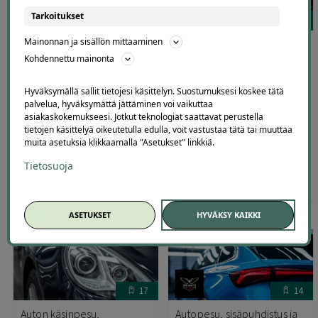
Tarkoitukset
21
21
Mainonnan ja sisällön mittaaminen
Auton käsinpesu,
Autopesu ja autohuolto
sisäpuhdistus sekä kevyt- tai
Vantaa jopa -40 % – MCfix
Kohdennettu mainonta
kovavahaus | Alk. 30 € |
Simonkylä
Vantaa, Vantaankoski
Mcfix Simonkylä, Vantaa
Hyväksymällä sallit tietojesi käsittelyn. Suostumuksesi koskee tätä
Fix Car Vantaa Uutiskuja 1
palvelua, hyväksymättä jättäminen voi vaikuttaa
asiakaskokemukseesi. Jotkut teknologiat saattavat perustella
(Talli 28), Vantaa
tietojen käsittelyä oikeutetulla edulla, voit vastustaa tätä tai muuttaa
muita asetuksia klikkaamalla "Asetukset" linkkiä.
Tietosuoja
30
,00
65
,00
€
56
,00
€
€
ASETUKSET
HYVÄKSY KAIKKI
17
14
Auton käsinpesu,
Autopesu, sisäpuhdistus ja