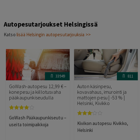
Autopesutarjoukset Helsingissä
Katso
lisää Helsingin autopesutarjouksia >>
33949
811
GoWash-autopesu 12,99 € –
Auton käsinpesu,
konepesu ja kiillotusvaha
kovavahaus, imurointi ja
pääkaupunkiseudulla
mattojen pesu | -53 % |
Helsinki, Kivikko
Arvostelu
GoWash Pääkaupunkiseutu –
tuotteesta:
Arvostelu
Kivikon autopesu Kivikko,
3.95
/ 5
useita toimipaikkoja
tuotteesta:
3.00
/ 5
Helsinki