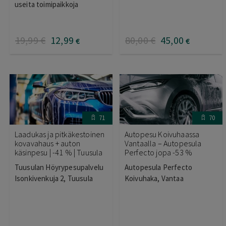
3.95
/ 5
useita toimipaikkoja
19
,99
€
12
,99
80
,00
€
45
,00
€
€
71
70
Laadukas ja pitkäkestoinen
Autopesu Koivuhaassa
kovavahaus + auton
Vantaalla – Autopesula
käsinpesu | -41 % | Tuusula
Perfecto jopa -53 %
Tuusulan Höyrypesupalvelu
Autopesula Perfecto
Isonkivenkuja 2, Tuusula
Koivuhaka, Vantaa