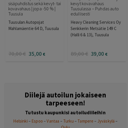
sisäpuhdistus sekä kevyt- tai
kevyt kovavahaus
kovavahaus | jopa -50 % |
Tuusulassa – Puhdas auto
Tuusula
edullisesti
Tuusulan Autopojat
Heavy Cleaning Services Oy
Mahlamäentie 64 D, Tuusula
Senkkerin Metsätie 149 C
(Halli 6 & 13), Tuusula
70
,00
€
35
,00
89
,00
€
39
,00
€
€
Diilejä autoilun jokaiseen
tarpeeseen!
Tutustu kaupunkisi autoiludiileihin
Helsinki
–
Espoo
–
Vantaa
–
Turku
–
Tampere
–
Jyväskylä
–
Oulu