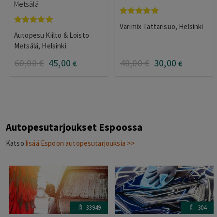
Metsälä
Arvostelu
Värimix Tattarisuo, Helsinki
tuotteesta:
Arvostelu
Autopesu Kiilto & Loisto
5.00
/ 5
tuotteesta:
5.00
/ 5
Metsälä, Helsinki
60
,00
€
45
,00
40
,00
€
30
,00
€
€
Autopesutarjoukset Espoossa
Katso
lisää Espoon autopesutarjouksia >>
33949
304