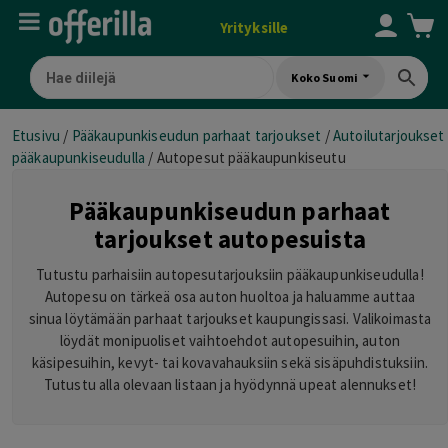
Yrityksille
Koko Suomi
Etusivu
/
Pääkaupunkiseudun parhaat tarjoukset
/
Autoilutarjoukset
pääkaupunkiseudulla
/
Autopesut pääkaupunkiseutu
Pääkaupunkiseudun parhaat
tarjoukset autopesuista
Tutustu parhaisiin autopesutarjouksiin pääkaupunkiseudulla!
Autopesu on tärkeä osa auton huoltoa ja haluamme auttaa
sinua löytämään parhaat tarjoukset kaupungissasi. Valikoimasta
löydät monipuoliset vaihtoehdot autopesuihin, auton
käsipesuihin, kevyt- tai kovavahauksiin sekä sisäpuhdistuksiin.
Tutustu alla olevaan listaan ja hyödynnä upeat alennukset!