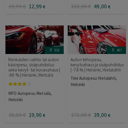
19
,99
€
12
,99
105
,00
€
49
,00
€
€
532
457
Renkaiden vaihto tai auton
Auton tehopesu,
käsinpesu, sisäpuhdistus
kevytvahaus ja sisäpuhdistus
sekä kevyt- tai kovavahaus |
| -78 % | Helsinki, Hietalahti
-66 % | Helsinki, Metsälä
Timi Autopesu Hietalahti,
Helsinki
Arvostelu
MFO Autopesu Metsälä,
tuotteesta:
3.75
/ 5
Helsinki
30
,00
€
19
,90
175
,00
€
39
,00
€
€