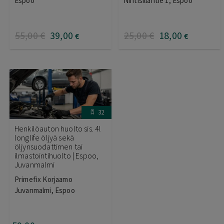
Espoo
Nihtisillantie 1, Espoo
55
,00
€
39
,00
25
,00
€
18
,00
€
€
32
Henkilöauton huolto sis. 4l
longlife öljyä sekä
öljynsuodattimen tai
ilmastointihuolto | Espoo,
Juvanmalmi
Primefix Korjaamo
Juvanmalmi, Espoo