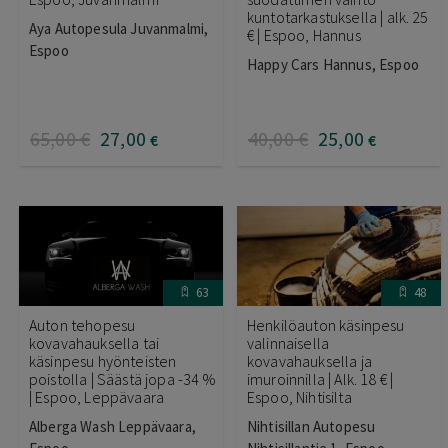
kuntotarkastuksella | alk. 25
Aya Autopesula Juvanmalmi,
€ | Espoo, Hannus
Espoo
Happy Cars Hannus, Espoo
65
,00
€
27
,00
40
,00
€
25
,00
€
€
63
48
Auton tehopesu
Henkilöauton käsinpesu
kovavahauksella tai
valinnaisella
käsinpesu hyönteisten
kovavahauksella ja
poistolla | Säästä jopa -34 %
imuroinnilla | Alk. 18 € |
| Espoo, Leppävaara
Espoo, Nihtisilta
Alberga Wash Leppävaara,
Nihtisillan Autopesu