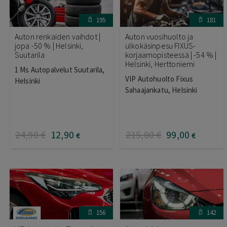
195
181
Auton renkaiden vaihdot |
Auton vuosihuolto ja
jopa -50 % | Helsinki,
ulkokäsinpesu FIXUS-
Suutarila
korjaamopisteessä | -54 % |
Helsinki, Herttoniemi
1 Ms Autopalvelut Suutarila,
VIP Autohuolto Fixus
Helsinki
Sahaajankatu, Helsinki
24
,90
€
12
,90
215
,00
€
99
,00
€
€
156
142