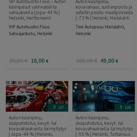
VIP Autohuolto Fixus – Auton
Auton käsinpesu,
käsinpesut valinnaisella
kovavahaus, suolanpoisto ja
vahauksella | jopa -44 % |
asfaltin poisto maalipinnasta
Helsinki, Herttoniemi
| -73 % | Helsinki, Hietalahti
VIP Autohuolto Fixus
Timi Autopesu Hietalahti,
Sahaajankatu, Helsinki
Helsinki
25
,00
€
18
,00
180
,00
€
49
,00
€
€
137
134
Auton käsinpesu,
Auton käsinpesu,
sisäpuhdistus, kevyt- tai
sisäpuhdistus, kevyt- tai
kovavahauksella tai myllytys
kovavahauksella tai myllytys
| Jopa -44 % | Helsinki,
| -55 % | Helsinki, Tattarisuo