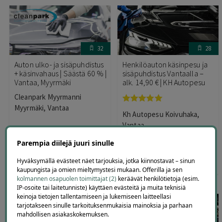
32
28
Auton ulko- ja sisäpuhdistus
Henkilöauton käsinpesu ja
+ käsinvahaus | Säästä 60 % |
sisäpuhdistus Vantaalla –
Vantaa, Myyrmäki
alk. 14,90 € | KH Autopesu
Cleanpark Myyrmanni
Myyrmäki, Vantaa
Arvostelu
Kh Autopesu Koivuhaka,
tuotteesta:
5.00
/ 5
Vantaa
Parempia diilejä juuri sinulle
250
,00
€
99
,00
14
,90
€
€
Hyväksymällä evästeet näet tarjouksia, jotka kiinnostavat – sinun
kaupungista ja omien mieltymystesi mukaan. Offerilla ja sen
kolmannen osapuolen toimittajat (2)
keräävät henkilötietoja (esim.
IP-osoite tai laitetunniste) käyttäen evästeitä ja muita teknisiä
keinoja tietojen tallentamiseen ja lukemiseen laitteellasi
tarjotakseen sinulle tarkoituksenmukaisia mainoksia ja parhaan
mahdollisen asiakaskokemuksen.