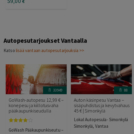
59
,00
€
Autopesutarjoukset Vantaalla
Katso
lisää vantaan autopesutarjouksia >>
33949
88
GoWash-autopesu 12,99 € –
Auton käsinpesu Vantaa –
konepesu ja kiillotusvaha
sisäpuhdistus ja kevytvahaus
pääkaupunkiseudulla
45 € | Simonkylä
Lokal Autopesula- Simonkylä
Simonkylä, Vantaa
Arvostelu
GoWash Pääkaupunkiseutu –
tuotteesta: