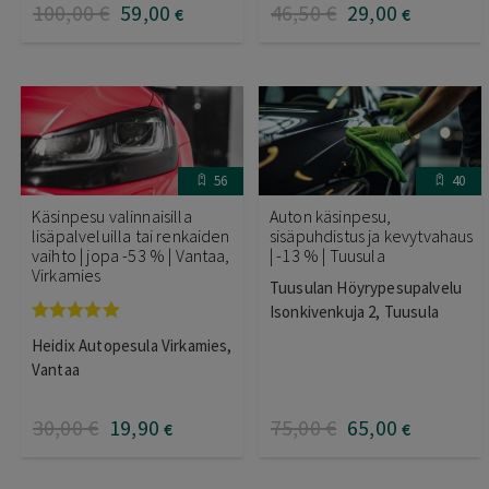
100
,00
€
59
,00
46
,50
€
29
,00
€
€
56
40
Käsinpesu valinnaisilla
Auton käsinpesu,
lisäpalveluilla tai renkaiden
sisäpuhdistus ja kevytvahaus
vaihto | jopa -53 % | Vantaa,
| -13 % | Tuusula
Virkamies
Tuusulan Höyrypesupalvelu
Isonkivenkuja 2, Tuusula
Arvostelu
Heidix Autopesula Virkamies,
tuotteesta:
5.00
/ 5
Vantaa
30
,00
€
19
,90
75
,00
€
65
,00
€
€