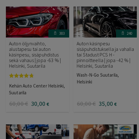
383
240
Auton öljynvaihto,
Auton käsinpesu
alustapesu tai auton
sisäpuhdistuksella ja vahalla
käsinpesu, sisäpuhdistus
tai Stadust PCS H -
sekä vahaus | jopa -63 % |
pinnoitteella | jopa -42 % |
Helsinki, Suutarila
Helsinki, Suutarila
Wash-N-Go Suutarila,
Helsinki
Arvostelu
Kehän Auto Center Helsinki,
tuotteesta:
4.67
/ 5
Suutarila
60
,00
€
30
,00
60
,00
€
35
,00
€
€