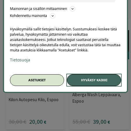
Mainonnan ja sisällön mittaaminen
59
,00
€
50
,15
65
,00
€
27
,00
€
€
Kohdennettu mainonta
Hyväksymällä sallit tietojesi käsittelyn. Suostumuksesi koskee tätä
palvelua, hyväksymättä jättäminen voi vaikuttaa
asiakaskokemukseesi. Jotkut teknologiat saattavat perustella
tietojen käsittelyä oikeutetulla edulla, voit vastustaa tätä tai muuttaa
muita asetuksia klikkaamalla "Asetukset" linkkiä.
304
63
Tietosuoja
Auton tehopesu ja vahaus
Auton tehopesu
Kilossa Espoossa –
kovavahauksella tai
Sisäpuhdistuksella tai ilman
käsinpesu hyönteisten
ASETUKSET
HYVÄKSY KAIKKI
tarjoushintaan
poistolla | Säästä jopa -34 %
| Espoo, Leppävaara
Alberga Wash Leppävaara,
Arvostelu
Kilon Autopesu Kilo, Espoo
Espoo
tuotteesta:
5.00
/ 5
30
,00
€
20
,00
55
,00
€
39
,00
€
€