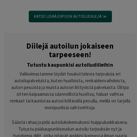
KATSO LISÄÄ ESPOON AUTOILUDIILEJÄ ≫
Diilejä autoilun jokaiseen
tarpeeseen!
Tutustu kaupunkisi autoiludiileihin
Valikoimastamme löydät houkuttelevia tarjouksia eri
autoilupalveluista, kuten huolloista, renkaidenvaihdoista,
auton pesuista ja muista autoon liittyvistä palveluista. Olitpa
sitten kaipaamassa säännöllistä huoltoa, haluat vaihtaa
renkaat tai kaunistaa autosi kiiltävällä pesulla, meillä on tarjolla
monipuolisia vaihtoehtoja.
Säästä rahaa ja pidä autoilukokemuksesi huippuluokkaisena.
Tutustu pääkaupunkiseudun autoilu tarjouksiin nyt ja
hyödynnä diilit, jotka pitävät ajokkisi kunnossa ilman suuria