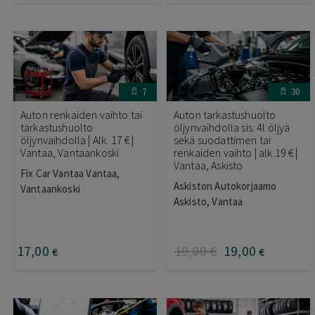
7
30
Auton renkaiden vaihto tai
Auton tarkastushuolto
tarkastushuolto
öljynvaihdolla sis. 4l öljyä
öljynvaihdolla | Alk. 17 € |
sekä suodattimen tai
Vantaa, Vantaankoski
renkaiden vaihto | alk.19 € |
Vantaa, Askisto
Fix Car Vantaa Vantaa,
Askiston Autokorjaamo
Vantaankoski
Askisto, Vantaa
17
,00
19
,00
€
19
,00
€
€