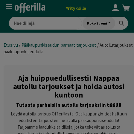
Yrityksille
Koko Suomi
Etusivu
/
Pääkaupunkiseudun parhaat tarjoukset
/
Autoilutarjoukset
pääkaupunkiseudulla
Aja huippuedullisesti! Nappaa
autoilu tarjoukset ja hoida autosi
kuntoon
Tutustu parhaisiin autoilu tarjouksiin täällä
Löydä autoilu tarjous Offerillasta. Ota kaupungin tiet haltuun
edullisten tarjoustemme avulla pääkaupunkiseudulla!
Tarjoamme laadukkaita diilejä, jotka tekevät autoilusta
vaivatonta ja taloudellista ympäri pääkaupunkiseutua.