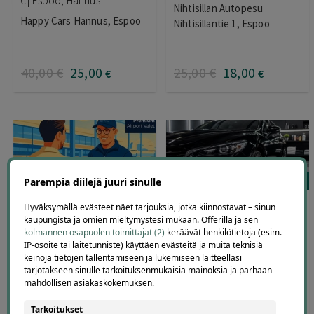
€ | Espoo, Hannus
Nihtisillan Autopesu
Happy Cars Hannus, Espoo
Nihtisillantie 1, Espoo
40
,00
€
25
,00
25
,00
€
18
,00
€
€
31
185
Parempia diilejä juuri sinulle
Helsinki-Vantaan
Auton käsinpesu,
Hyväksymällä evästeet näet tarjouksia, jotka kiinnostavat – sinun
lentokentän ensiluokkainen
sisäpuhdistus ja kevytvahaus
kaupungista ja omien mieltymystesi mukaan. Offerilla ja sen
valet-pysäköinti nyt -15%
tai täysfixi | jopa -58 % |
kolmannen osapuolen toimittajat (2)
keräävät henkilötietoja (esim.
Espoo, Juvanmalmi
IP-osoite tai laitetunniste) käyttäen evästeitä ja muita teknisiä
Aveil Oy
keinoja tietojen tallentamiseen ja lukemiseen laitteellasi
Aya Autopesula Juvanmalmi,
tarjotakseen sinulle tarkoituksenmukaisia mainoksia ja parhaan
Espoo
mahdollisen asiakaskokemuksen.
Tarkoitukset