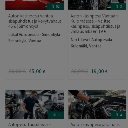
92
3
Auton käsinpesu Vantaa –
Auton käsinpesu Vantaan
sisäpuhdistus ja kevytvahaus
Kulomäessä – Valitse
45 € | Simonkylä
käsinpesu, sisäpuhdistus ja
vahaus alkaen 19 €
Lokal Autopesula- Simonkylä
Next Level Autopesula
Simonkylä, Vantaa
Kulomäki, Vantaa
80
,00
€
45
,00
30
,00
€
19
,00
€
€
9
4
Autopesu Tuusulassa –
Auton käsinpesu ja vahaus