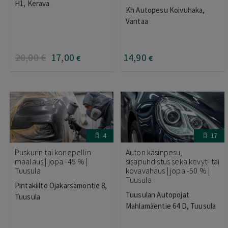
H1, Kerava
Arvostelu
Kh Autopesu Koivuhaka,
tuotteesta:
5.00
/ 5
Vantaa
20
,00
€
17
,00
14
,90
€
€
4
17
Puskurin tai konepellin
Auton käsinpesu,
maalaus | jopa -45 % |
sisäpuhdistus sekä kevyt- tai
Tuusula
kovavahaus | jopa -50 % |
Tuusula
Pintakiilto Ojakärsämöntie 8,
Tuusulan Autopojat
Tuusula
Mahlamäentie 64 D, Tuusula