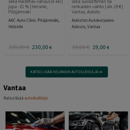
sekä HardWax-vahaus (6 kk) |
sekä suodattimen tai
jopa -31 % | Helsinki,
renkaiden vaihto | alk.19 € |
Pitäjänmäki
Vantaa, Askisto
AAC Auto Clinic Pitäjänmäki,
Askiston Autokorjaamo
Helsinki
Askisto, Vantaa
335
,00
€
230
,00
19
,00
€
19
,00
€
€
KATSO LISÄÄ HELSINGIN AUTOILUDIILEJÄ ≫
Vantaa
Katso lisää
autoiludiilejä