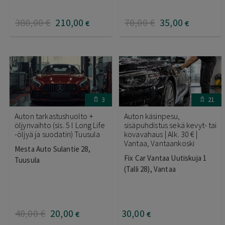
380
,00
€
210
,00
70
,00
€
35
,00
€
€
3
21
Auton tarkastushuolto +
Auton käsinpesu,
öljynvaihto (sis. 5 l Long Life
sisäpuhdistus sekä kevyt- tai
-öljyä ja suodatin) Tuusula
kovavahaus | Alk. 30 € |
Vantaa, Vantaankoski
Mesta Auto Sulantie 28,
Fix Car Vantaa Uutiskuja 1
Tuusula
(Talli 28), Vantaa
40
,00
€
20
,00
30
,00
€
€