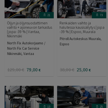
21
73
Öljyn ja öljynsuodattimen
Renkaiden vaihto ja
vaihto + ajoneuvon tarkastus
halutessa kausisäilytys | jopa
| jopa -39 % | Vantaa,
-39 % | Espoo, Muurala
Nikinmäki
Pitroll Autokeskus Muurala,
North Fix Autokorjaamo /
Espoo
North Fix Car Service
Nikinmäki, Vantaa
129
,00
€
79
,00
38
,00
€
25
,00
€
€
13
25