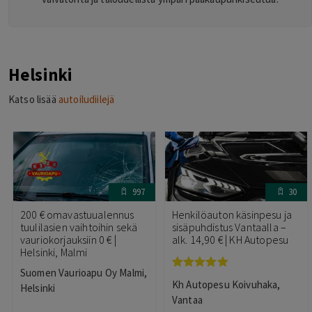
Helsinki
Katso lisää
autoiludiilejä
997
30
200 € omavastuualennus
Henkilöauton käsinpesu ja
tuulilasien vaihtoihin sekä
sisäpuhdistus Vantaalla –
vauriokorjauksiin 0 € |
alk. 14,90 € | KH Autopesu
Helsinki, Malmi
Suomen Vaurioapu Oy Malmi,
Arvostelu
Kh Autopesu Koivuhaka,
Helsinki
tuotteesta:
5.00
/ 5
Vantaa