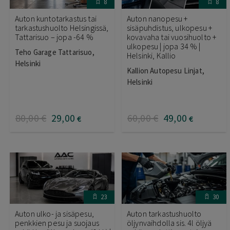
8
8
Auton kuntotarkastus tai
Auton nanopesu +
tarkastushuolto Helsingissä,
sisäpuhdistus, ulkopesu +
Tattarisuo – jopa -64 %
kovavaha tai vuosihuolto +
ulkopesu | jopa 34 % |
Teho Garage Tattarisuo,
Helsinki, Kallio
Helsinki
Kallion Autopesu Linjat,
Helsinki
80
,00
€
29
,00
60
,00
€
49
,00
€
€
23
30
Auton ulko- ja sisäpesu,
Auton tarkastushuolto
penkkien pesu ja suojaus
öljynvaihdolla sis. 4l öljyä