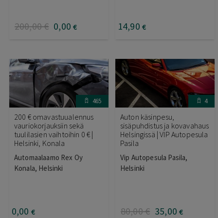
200
,00
€
0
,00
14
,90
€
€
465
4
200 € omavastuualennus
Auton käsinpesu,
vauriokorjauksiin sekä
sisäpuhdistus ja kovavahaus
tuulilasien vaihtoihin 0 € |
Helsingissä | VIP Autopesula
Helsinki, Konala
Pasila
Automaalaamo Rex Oy
Vip Autopesula Pasila,
Konala, Helsinki
Helsinki
0
,00
80
,00
€
35
,00
€
€