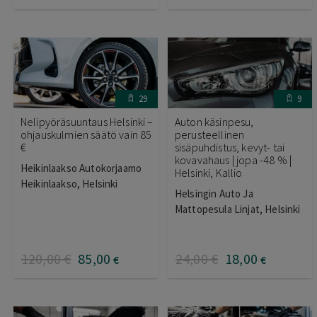
29
9
Nelipyöräsuuntaus Helsinki –
Auton käsinpesu,
ohjauskulmien säätö vain 85
perusteellinen
€
sisäpuhdistus, kevyt- tai
kovavahaus | jopa -48 % |
Heikinlaakso Autokorjaamo
Helsinki, Kallio
Heikinlaakso, Helsinki
Helsingin Auto Ja
Mattopesula Linjat, Helsinki
120
,00
€
85
,00
24
,00
€
18
,00
€
€