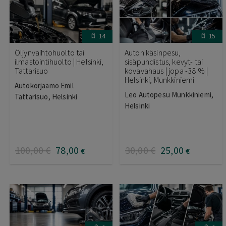
14
15
Öljynvaihtohuolto tai
Auton käsinpesu,
ilmastointihuolto | Helsinki,
sisäpuhdistus, kevyt- tai
Tattarisuo
kovavahaus | jopa -38 % |
Helsinki, Munkkiniemi
Autokorjaamo Emil
Leo Autopesu Munkkiniemi,
Tattarisuo, Helsinki
Helsinki
100
,00
€
78
,00
30
,00
€
25
,00
€
€