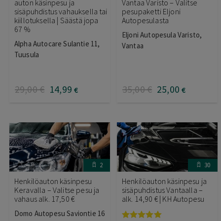
auton käsinpesu ja
Vantaa Varisto – Valitse
sisäpuhdistus vahauksella tai
pesupaketti Eljoni
kiillotuksella | Säästä jopa
Autopesulasta
67 %
Eljoni Autopesula Varisto,
Alpha Autocare Sulantie 11,
Vantaa
Tuusula
29
,00
€
14
,99
35
,00
€
25
,00
€
€
2
30
Henkilöauton käsinpesu
Henkilöauton käsinpesu ja
Keravalla – Valitse pesu ja
sisäpuhdistus Vantaalla –
vahaus alk. 17,50 €
alk. 14,90 € | KH Autopesu
Domo Autopesu Saviontie 16