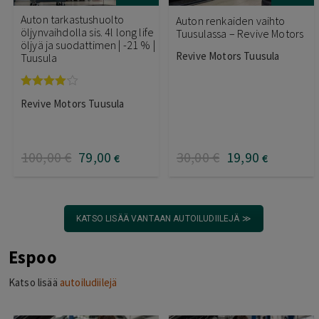
Auton tarkastushuolto
Auton renkaiden vaihto
öljynvaihdolla sis. 4l long life
Tuusulassa – Revive Motors
öljyä ja suodattimen | -21 % |
Revive Motors Tuusula
Tuusula
Arvostelu
Revive Motors Tuusula
tuotteesta:
4.00
/ 5
100
,00
€
79
,00
30
,00
€
19
,90
€
€
KATSO LISÄÄ VANTAAN AUTOILUDIILEJÄ ≫
Espoo
Katso lisää
autoiludiilejä