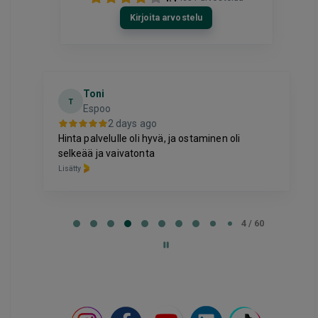
Kirjoita arvostelu
Toni
T
Espoo
2 days ago
Hinta palvelulle oli hyvä, ja ostaminen oli
selkeää ja vaivatonta
Lisätty
Page
4
4 / 60
of
60