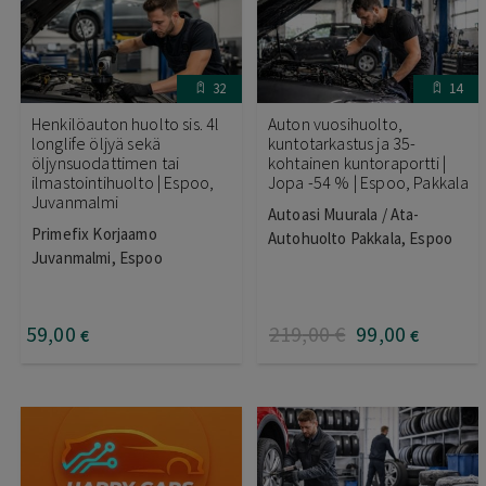
32
14
Henkilöauton huolto sis. 4l
Auton vuosihuolto,
longlife öljyä sekä
kuntotarkastus ja 35-
öljynsuodattimen tai
kohtainen kuntoraportti |
ilmastointihuolto | Espoo,
Jopa -54 % | Espoo, Pakkala
Juvanmalmi
Autoasi Muurala / Ata-
Primefix Korjaamo
Autohuolto Pakkala, Espoo
Juvanmalmi, Espoo
59
,00
219
,00
€
99
,00
€
€