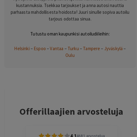
kustannuksia. Tsekkaa tarjoukset ja anna autosi nauttia
parhaasta mahdollisesta hoidosta! Juuri sinulle sopiva autoilu
tarjous odottaa sinua.
Tutustu oman kaupunkisi autoiludiileihin:
Helsinki
–
Espoo
–
Vantaa
–
Turku
–
Tampere
–
Jyväskylä
–
Oulu
Offerillaajien arvosteluja
4.1
4681
arvostelua