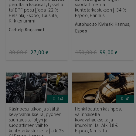
pesulla ja kausisäilytyksellä
suodattimen ja
tai DPF-pesu | jopa -22 % |
kuntotarkastuksen | -34 % |
Helsinki, Espoo, Tuusula,
Espoo, Hannus
Kirkkonummi
Autohuolto Kivimäki Hannus,
Carhelp Korjaamot
Espoo
30
,00
€
27
,00
150
,00
€
99
,00
€
€
147
48
Käsinpesu ulkoa ja sisältä
Henkilöauton käsinpesu
kevytvahauksella, pyörien
valinnaisella
suuntaus tai öljyn ja
kovavahauksella ja
suodattimen vaihto
imuroinnilla | Alk. 18 € |
kuntotarkastuksella | alk. 25
Espoo, Nihtisilta