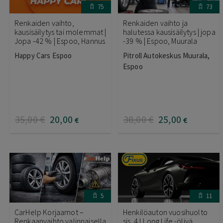
75
73
Renkaiden vaihto,
Renkaiden vaihto ja
kausisäilytys tai molemmat |
halutessa kausisäilytys | jopa
Jopa -42 % | Espoo, Hannus
-39 % | Espoo, Muurala
Happy Cars Espoo
Pitroll Autokeskus Muurala,
Espoo
35
,00
€
20
,00
38
,00
€
25
,00
€
€
5
11
CarHelp Korjaamot –
Henkilöauton vuosihuolto
Renkaanvaihto valinnaisella
sis. 4 l Long Life -öljyä,