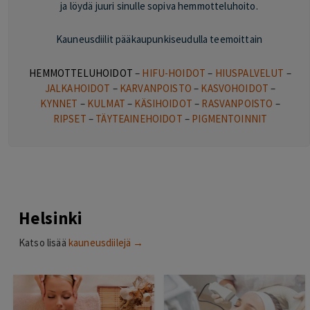
ja löydä juuri sinulle sopiva hemmotteluhoito.
Kauneusdiilit pääkaupunkiseudulla teemoittain
HEMMOTTELUHOIDOT
–
HIFU-HOIDOT
–
HIUSPALVELUT
–
JALKAHOIDOT
–
KARVANPOISTO
–
KASVOHOIDOT
–
KYNNET
–
KULMAT
–
KÄSIHOIDOT
–
RASVANPOISTO
–
RIPSET
–
TÄYTEAINEHOIDOT
–
PIGMENTOINNIT
Helsinki
Katso lisää
kauneusdiilejä →