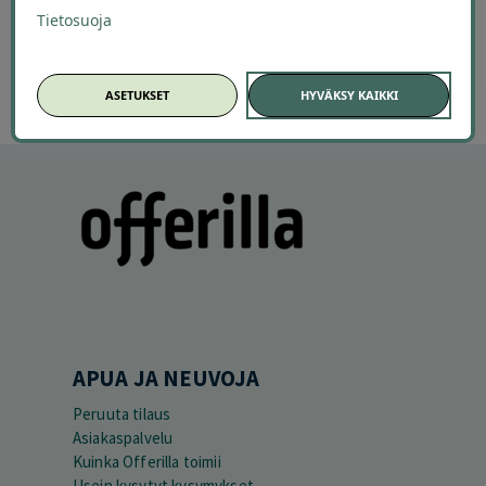
Tietosuoja
ASETUKSET
HYVÄKSY KAIKKI
APUA JA NEUVOJA
Peruuta tilaus
Asiakaspalvelu
Kuinka Offerilla toimii
Usein kysytyt kysymykset