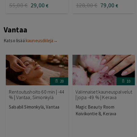
55
,00
€
29
,00
128
,00
€
79
,00
€
€
Vantaa
Katso lisää
kauneusdiilejä→
20
10
Rentoutushoito 60 min | -44
Valinnaiset kauneuspalvelut
% | Vantaa, Simonkylä
| jopa -49 % | Kerava
Salsabil Simonkylä, Vantaa
Magic Beauty Room
Koivikontie 8, Kerava