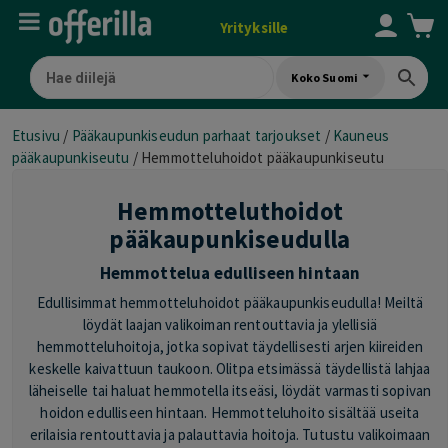
Yrityksille
Koko Suomi
Etusivu
/
Pääkaupunkiseudun parhaat tarjoukset
/
Kauneus
pääkaupunkiseutu
/
Hemmotteluhoidot pääkaupunkiseutu
Hemmotteluthoidot
pääkaupunkiseudulla
Hemmottelua edulliseen hintaan
Edullisimmat hemmotteluhoidot pääkaupunkiseudulla! Meiltä
löydät laajan valikoiman rentouttavia ja ylellisiä
hemmotteluhoitoja, jotka sopivat täydellisesti arjen kiireiden
keskelle kaivattuun taukoon. Olitpa etsimässä täydellistä lahjaa
läheiselle tai haluat hemmotella itseäsi, löydät varmasti sopivan
hoidon edulliseen hintaan. Hemmotteluhoito sisältää useita
erilaisia rentouttavia ja palauttavia hoitoja. Tutustu valikoimaan