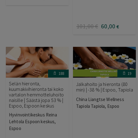
101
,00
€
60
,00
€
188
19
Selän hieronta,
Jalkahoito ja hieronta (80
kuumakivihieronta tai koko
min) | -38 % | Espoo, Tapiola
vartalon hemmotteluhoito
China Liangtse Wellness
naisille | Säästä jopa 53 % |
Espoo, Espoon keskus
Tapiola Tapiola, Espoo
Hyvinvointikeskus Reina
Lehtola Espoon keskus,
Espoo