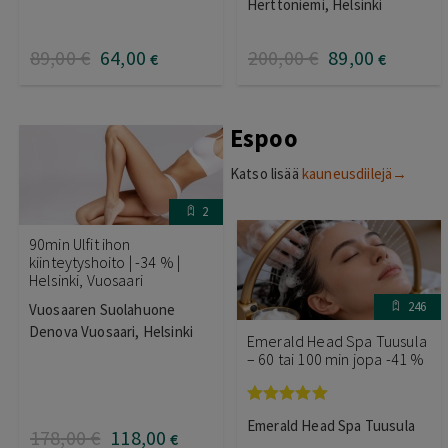
4.00
/ 5
Herttoniemi, Helsinki
89
,00
€
64
,00
200
,00
€
89
,00
€
€
Espoo
Katso lisää
kauneusdiilejä→
2
90min Ulfit ihon
kiinteytyshoito | -34 % |
Helsinki, Vuosaari
246
Vuosaaren Suolahuone
Denova Vuosaari, Helsinki
Emerald Head Spa Tuusula
– 60 tai 100 min jopa -41 %
Arvostelu
Emerald Head Spa Tuusula
tuotteesta:
178
,00
€
118
,00
€
5.00
/ 5