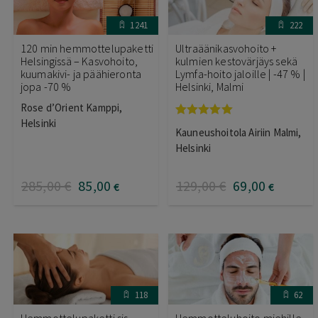
1241
222
120 min hemmottelupaketti
Ultraäänikasvohoito +
Helsingissä – Kasvohoito,
kulmien kestovärjäys sekä
kuumakivi- ja päähieronta
Lymfa-hoito jaloille | -47 % |
jopa -70 %
Helsinki, Malmi
Rose d’Orient Kamppi,
Helsinki
Arvostelu
Kauneushoitola Airiin Malmi,
tuotteesta:
5.00
/ 5
Helsinki
285
,00
€
85
,00
129
,00
€
69
,00
€
€
118
62
Hemmottelupaketti sis.
Hemmotteluhoito miehille