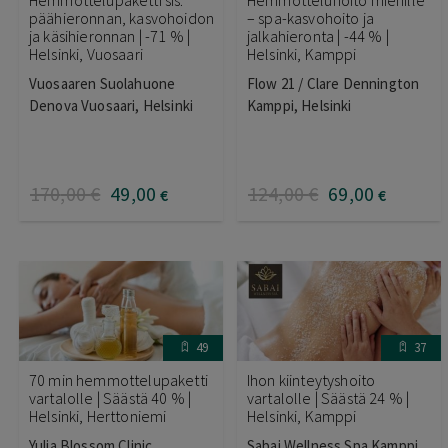
päähieronnan, kasvohoidon
– spa-kasvohoito ja
ja käsihieronnan | -71 % |
jalkahieronta | -44 % |
Helsinki, Vuosaari
Helsinki, Kamppi
Vuosaaren Suolahuone
Flow 21 / Clare Dennington
Denova Vuosaari, Helsinki
Kamppi, Helsinki
170
,00
€
49
,00
124
,00
€
69
,00
€
€
49
37
70 min hemmottelupaketti
Ihon kiinteytyshoito
vartalolle | Säästä 40 % |
vartalolle | Säästä 24 % |
Helsinki, Herttoniemi
Helsinki, Kamppi
Yulia Blossom Clinic
Sabai Wellness Spa Kamppi,