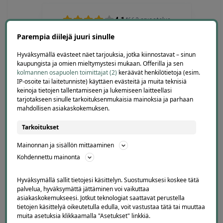
4.1
4663
arvostelua
Kirjoita arvostelu
Parempia diilejä juuri sinulle
Hyväksymällä evästeet näet tarjouksia, jotka kiinnostavat – sinun
kaupungista ja omien mieltymystesi mukaan. Offerilla ja sen
kolmannen osapuolen toimittajat (2)
keräävät henkilötietoja (esim.
IP-osoite tai laitetunniste) käyttäen evästeitä ja muita teknisiä
Pekka
keinoja tietojen tallentamiseen ja lukemiseen laitteellasi
P
Helsinki
tarjotakseen sinulle tarkoituksenmukaisia mainoksia ja parhaan
2 days ago
mahdollisen asiakaskokemuksen.
Hy
Onnistui hyvin
Lisä
Tarkoitukset
Lisätty
Mainonnan ja sisällön mittaaminen
Kohdennettu mainonta
Page
7
7 / 60
Hyväksymällä sallit tietojesi käsittelyn. Suostumuksesi koskee tätä
of
palvelua, hyväksymättä jättäminen voi vaikuttaa
asiakaskokemukseesi. Jotkut teknologiat saattavat perustella
60
tietojen käsittelyä oikeutetulla edulla, voit vastustaa tätä tai muuttaa
muita asetuksia klikkaamalla "Asetukset" linkkiä.