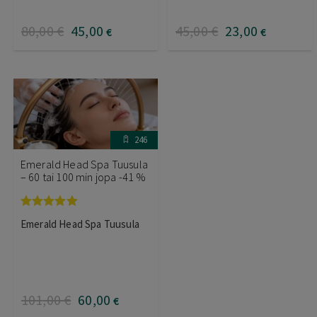
80
,00
€
45
,00
45
,00
€
23
,00
€
€
246
Emerald Head Spa Tuusula
– 60 tai 100 min jopa -41 %
Arvostelu
Emerald Head Spa Tuusula
tuotteesta:
5.00
/ 5
101
,00
€
60
,00
€