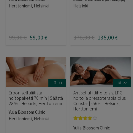
Herttoniemi, Helsinki
Helsinki
99
,00
€
59
,00
178
,00
€
135
,00
€
€
33
22
Eroon selluliitista -
Antiselluliittihoito sis. LPG-
hoitopaketti 70 min | Säästä
hoito ja pressoterapia plus
28 % | Helsinki, Herttoniemi
Colistar | -56% | Helsinki,
Herttoniemi
Yulia Blossom Clinic
Herttoniemi, Helsinki
Arvostelu
Yulia Blossom Clinic
tuotteesta: