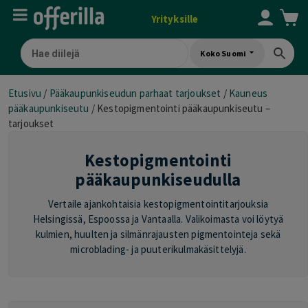
Yrityksille
Koko Suomi
Etusivu
/
Pääkaupunkiseudun parhaat tarjoukset
/
Kauneus
pääkaupunkiseutu
/
Kestopigmentointi pääkaupunkiseutu –
tarjoukset
Kestopigmentointi
pääkaupunkiseudulla
Vertaile ajankohtaisia kestopigmentointitarjouksia
Helsingissä, Espoossa ja Vantaalla. Valikoimasta voi löytyä
kulmien, huulten ja silmänrajausten pigmentointeja sekä
microblading- ja puuterikulmakäsittelyjä.