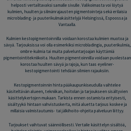
helposti vertailtavaksi samalle sivulle. Valikoimasta voi löytyä
kulmien, huulten ja silmänrajausten pigmentointeja sekä erilaisia
microblading- ja puuterikulmakäsittelyjä Helsingissä, Espoossa ja
Vantaalla.
Kulmien kestopigmentoinnilla voidaan korostaa kulmien muotoa ja
sävyä. Tarjouksissa voi olla esimerkiksi microbladingia, puuterikulmia,
ombre-kulmia tai muita palveluntarjoajan käyttämiä
pigmentointitekniikoita. Huulten pigmentoinnilla voidaan puolestaan
korostaa huulten sävyä ja rajoja, kun taas eyeliner-
kestopigmentointi tehdään silmien rajauksiin.
Kestopigmentoinnin hinta pääkaupunkiseudulla vaihtelee
käsiteltävän alueen, tekniikan, hoitolan ja tarjoukseen sisältyvien
käsittelykertojen mukaan. Tarkista ennen ostamista erityisesti,
sisältyykö hintaan vahvistuskerta, mitä aluetta tarjous koskee ja
millaisia valmistautumis- tai jälkihoito-ohjeita palveluun liittyy.
Tarjoukset vaihtuvat säännöllisesti. Vertaile käsittelyn sisältöä,