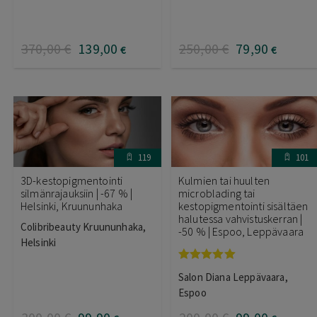
370
,00
€
139
,00
250
,00
€
79
,90
€
€
119
101
3D-kestopigmentointi
Kulmien tai huulten
silmänrajauksiin | -67 % |
microblading tai
Helsinki, Kruununhaka
kestopigmentointi sisältäen
halutessa vahvistuskerran |
Colibribeauty Kruununhaka,
-50 % | Espoo, Leppävaara
Helsinki
Arvostelu
Salon Diana Leppävaara,
tuotteesta:
5.00
/ 5
Espoo