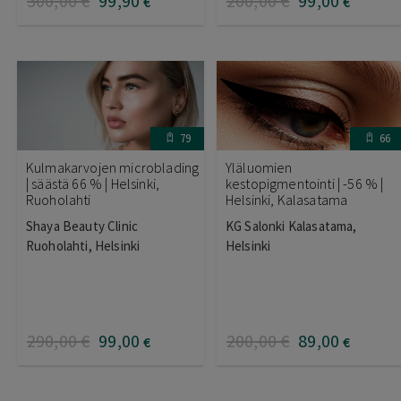
300
,00
€
99
,90
200
,00
€
99
,00
€
€
79
66
Kulmakarvojen microblading
Yläluomien
| säästä 66 % | Helsinki,
kestopigmentointi | -56 % |
Ruoholahti
Helsinki, Kalasatama
Shaya Beauty Clinic
KG Salonki Kalasatama,
Ruoholahti, Helsinki
Helsinki
290
,00
€
99
,00
200
,00
€
89
,00
€
€