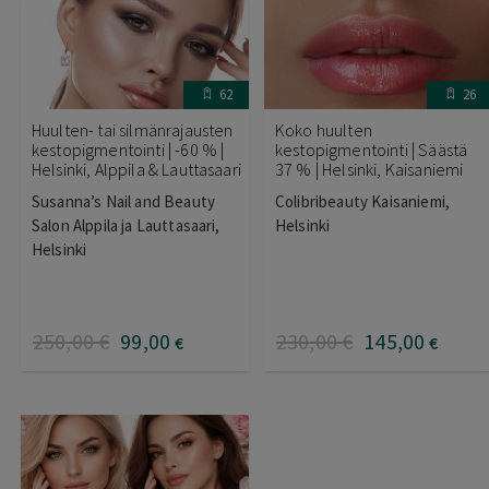
62
26
Huulten- tai silmänrajausten
Koko huulten
kestopigmentointi | -60 % |
kestopigmentointi | Säästä
Helsinki, Alppila & Lauttasaari
37 % | Helsinki, Kaisaniemi
Susanna’s Nail and Beauty
Colibribeauty Kaisaniemi,
Salon Alppila ja Lauttasaari,
Helsinki
Helsinki
250
,00
€
99
,00
230
,00
€
145
,00
€
€