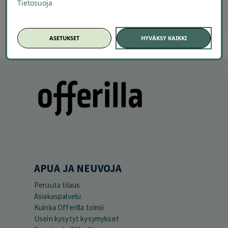
Tietosuoja
ASETUKSET
HYVÄKSY KAIKKI
APUA JA NEUVOJA
Peruuta tilaus
Asiakaspalvelu
Kuinka Offerilla toimii
Usein kysytyt kysymykset