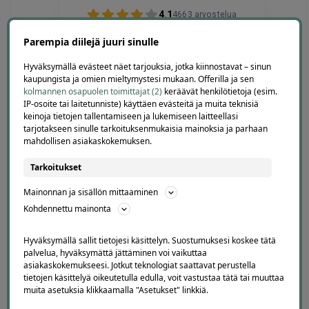
4.1
4663
arvostelua
Kirjoita arvostelu
Parempia diilejä juuri sinulle
Hyväksymällä evästeet näet tarjouksia, jotka kiinnostavat – sinun
kaupungista ja omien mieltymystesi mukaan. Offerilla ja sen
kolmannen osapuolen toimittajat (2)
keräävät henkilötietoja (esim.
IP-osoite tai laitetunniste) käyttäen evästeitä ja muita teknisiä
Terho Tiilikainen
keinoja tietojen tallentamiseen ja lukemiseen laitteellasi
tarjotakseen sinulle tarkoituksenmukaisia mainoksia ja parhaan
2 days ago
mahdollisen asiakaskokemuksen.
Kohtuuhintainen ja keskeisellä paikalla oleva
majoitus. Aamiainen ihan hyvää perussettii.
Tarkoitukset
Lisätty
Mainonnan ja sisällön mittaaminen
Kohdennettu mainonta
Page
5
5 / 60
Hyväksymällä sallit tietojesi käsittelyn. Suostumuksesi koskee tätä
of
palvelua, hyväksymättä jättäminen voi vaikuttaa
60
asiakaskokemukseesi. Jotkut teknologiat saattavat perustella
tietojen käsittelyä oikeutetulla edulla, voit vastustaa tätä tai muuttaa
muita asetuksia klikkaamalla "Asetukset" linkkiä.