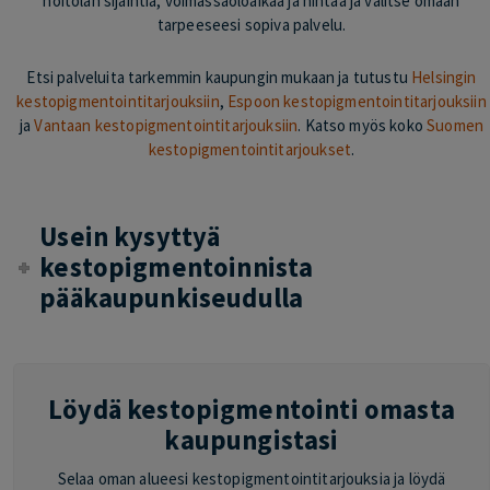
hoitolan sijaintia, voimassaoloaikaa ja hintaa ja valitse omaan
tarpeeseesi sopiva palvelu.
Etsi palveluita tarkemmin kaupungin mukaan ja tutustu
Helsingin
kestopigmentointitarjouksiin
,
Espoon kestopigmentointitarjouksiin
ja
Vantaan kestopigmentointitarjouksiin
. Katso myös koko
Suomen
kestopigmentointitarjoukset
.
Usein kysyttyä
kestopigmentoinnista
pääkaupunkiseudulla
Löydä kestopigmentointi omasta
kaupungistasi
Selaa oman alueesi kestopigmentointitarjouksia ja löydä