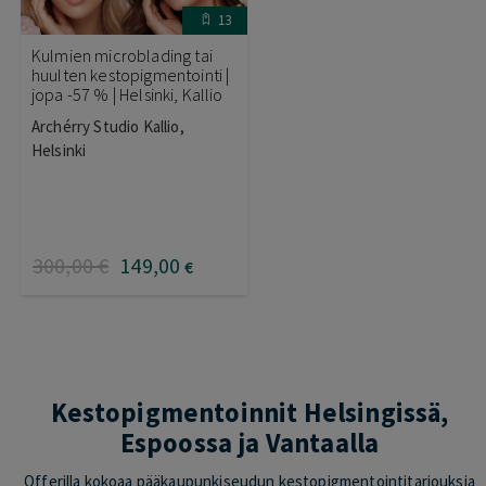
13
Kulmien microblading tai
huulten kestopigmentointi |
jopa -57 % | Helsinki, Kallio
Archérry Studio Kallio,
Helsinki
300
,00
€
149
,00
€
Kestopigmentoinnit Helsingissä,
Espoossa ja Vantaalla
Offerilla kokoaa pääkaupunkiseudun kestopigmentointitarjouksia