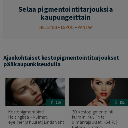
Selaa pigmentointitarjouksia
kaupungeittain
HELSINKI
–
ESPOO
–
VANTAA
Ajankohtaiset kestopigmentointitarjoukset
pääkaupunkiseudulla
156
151
Kestopigmentointi
3D-kestopigmentointi
Helsingissä – Kulmat,
kulmiin, huuliin tai
eyeliner ja huulet | Linda Vaht
silmänrajaukset | -54 % |
Helsinki, Kamppi