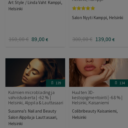
Art Style / Linda Vaht Kamppi,
Helsinki
Arvostelu
Salon Nyyti Kamppi, Helsinki
tuotteesta:
5.00
/ 5
160
,00
€
89
,00
300
,00
€
139
,00
€
€
139
134
Kulmien microblading ja
Huulten 3D-
vahvistuskerta | -62 % |
kestopigmentointi | -68 % |
Helsinki, Alppila & Lauttasaari
Helsinki, Kaisaniemi
Susanna’s Nail and Beauty
Colibribeauty Kaisaniemi,
Salon Alppila ja Lauttasaari,
Helsinki
Helsinki