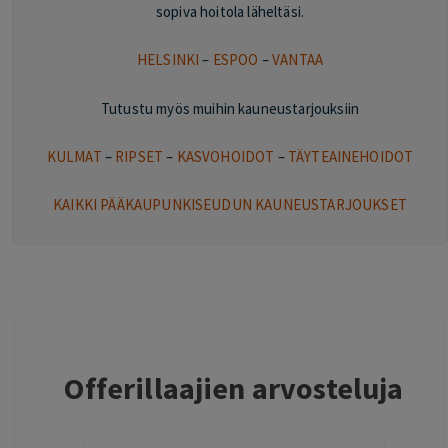
sopiva hoitola läheltäsi.
HELSINKI
–
ESPOO
–
VANTAA
Tutustu myös muihin kauneustarjouksiin
KULMAT
–
RIPSET
–
KASVOHOIDOT
–
TÄYTEAINEHOIDOT
KAIKKI PÄÄKAUPUNKISEUDUN KAUNEUSTARJOUKSET
Offerillaajien arvosteluja