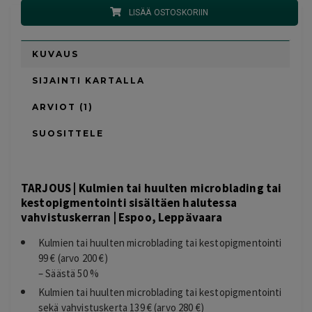
LISÄÄ OSTOSKORIIN
KUVAUS
SIJAINTI KARTALLA
ARVIOT (1)
SUOSITTELE
TARJOUS | Kulmien tai huulten microblading tai
kestopigmentointi sisältäen halutessa
vahvistuskerran | Espoo, Leppävaara
Kulmien tai huulten microblading tai kestopigmentointi
99 € (arvo 200 €)
– Säästä 50 %
Kulmien tai huulten microblading tai kestopigmentointi
sekä vahvistuskerta 139 € (arvo 280 €)