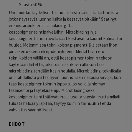
– Säästä 50 %
Unelmoitko täydellisesti muotoilluista kulmista tai huulista,
jotka näyttävät luonnollisilta ja kestävät pitkään? Saat nyt
erikoistarjouksen microblading- tai
kestopigmentointipalveluihin. Microbladingin ja
kestopigmentoinnin avulla saat kestävät ja kauniit kulmat tai
huulet. Molemmissa tekniikoissa pigmenttiä laitetaan ihon
pintakerrokseen eli epidermikseen. Merkittävin ero
tekniikoiden välillä on, että kestopigmentoinnin tekoon
käytetään laitetta, joka toimii sähkövirralla kun taas
microblading tehdään käsin neulalla. Microblading-tekniikalla
on mahdollista piirtää hyvin luonnollisen näköisiä viivoja, kun
taas kestopigmentoinnin lopputulos voi olla hieman
tasaisempi ja täyteläisempi. Microblading sekä
kestopigmentointi säilyvät iholla useita vuosia, mutta mikäli
tulosta haluaa ylläpitää, täytyy kulmiin tai huuliin tehdä
vahvistus säännöllisesti.
EHDOT