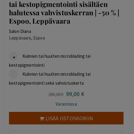
tai kestopigmentointi sisältäen
halutessa vahvistuskerran | -50 % |
Espoo, Leppävaara
Salon Diana
Leppävaara, Espoo
Kulmien tai huulten microblading tai
kestopigmentointi
Kulmien tai huulten microblading tai
kestopigmentointi sekä vahvistuskerta
99
,00
€
Alkuperäinen
Nykyinen
200
,00
€
hinta
hinta
Varastossa
oli:
on:
200,00 €.
99,00 €.
LISÄÄ OSTOSKORIIN