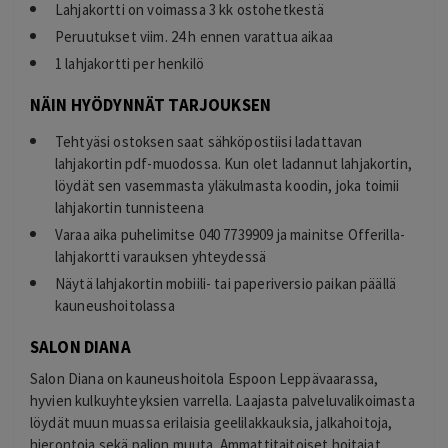
Lahjakortti on voimassa 3 kk ostohetkestä
Peruutukset viim. 24 h ennen varattua aikaa
1 lahjakortti per henkilö
NÄIN HYÖDYNNÄT TARJOUKSEN
Tehtyäsi ostoksen saat sähköpostiisi ladattavan
lahjakortin pdf-muodossa. Kun olet ladannut lahjakortin,
löydät sen vasemmasta yläkulmasta koodin, joka toimii
lahjakortin tunnisteena
Varaa aika puhelimitse 040 7739909 ja mainitse Offerilla-
lahjakortti varauksen yhteydessä
Näytä lahjakortin mobiili- tai paperiversio paikan päällä
kauneushoitolassa
SALON DIANA
Salon Diana on kauneushoitola Espoon Leppävaarassa,
hyvien kulkuyhteyksien varrella. Laajasta palveluvalikoimasta
löydät muun muassa erilaisia geelilakkauksia, jalkahoitoja,
hierontoja sekä paljon muuta. Ammattitaitoiset hoitajat