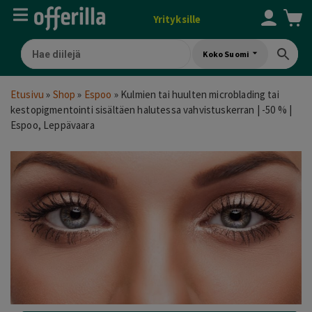
Yrityksille
Koko Suomi
Etusivu
»
Shop
»
Espoo
»
Kulmien tai huulten microblading tai
kestopigmentointi sisältäen halutessa vahvistuskerran | -50 % |
Espoo, Leppävaara