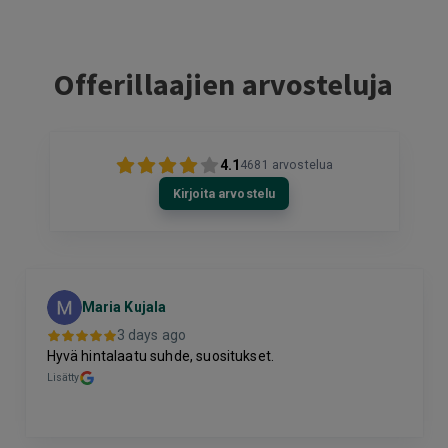
Offerillaajien arvosteluja
4.1
4681
arvostelua
Kirjoita arvostelu
Maria Kujala
3 days ago
Hyvä hintalaatu suhde, suositukset.
Lisätty