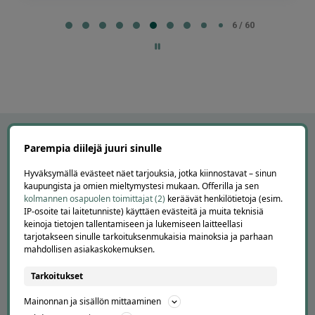
Page
6
6 / 60
of
60
Parempia diilejä juuri sinulle
Hyväksymällä evästeet näet tarjouksia, jotka kiinnostavat – sinun
kaupungista ja omien mieltymystesi mukaan. Offerilla ja sen
kolmannen osapuolen toimittajat (2)
keräävät henkilötietoja (esim.
IP-osoite tai laitetunniste) käyttäen evästeitä ja muita teknisiä
keinoja tietojen tallentamiseen ja lukemiseen laitteellasi
tarjotakseen sinulle tarkoituksenmukaisia mainoksia ja parhaan
mahdollisen asiakaskokemuksen.
APUA JA NEUVOJA
Tarkoitukset
Peruuta tilaus
Mainonnan ja sisällön mittaaminen
Asiakaspalvelu