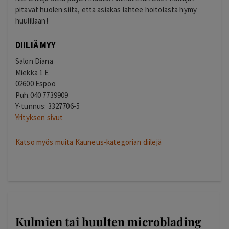
pitävät huolen siitä, että asiakas lähtee hoitolasta hymy
huulillaan!
DIILIÄ MYY
Salon Diana
Miekka 1 E
02600 Espoo
Puh.040 7739909
Y-tunnus: 3327706-5
Yrityksen sivut
Katso myös muita Kauneus-kategorian diilejä
Kulmien tai huulten microblading