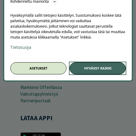
Kuinka Offerilla toimii
Kohdennettu mainonta
Usein kysytyt kysymykset
Suosittele Offerillaa
Hyväksymällä sallit tietojesi käsittelyn. Suostumuksesi koskee tätä
palvelua, hyväksymättä jättäminen voi vaikuttaa
asiakaskokemukseesi. Jotkut teknologiat saattavat perustella
TUTUSTU MEIHIN
tietojen käsittelyä oikeutetulla edulla, voit vastustaa tätä tai muuttaa
muita asetuksia klikkaamalla "Asetukset" linkkiä.
Tietoa meistä
Ajankohtaista
Tietosuoja
Tilaa uutiskirje
Avoimet työpaikat
Offerilla mediassa
ASETUKSET
HYVÄKSY KAIKKI
YRITYKSILLE
Markkinoi Offerillassa
Vaikuttajayhteistyö
Partneriportaali
LATAA APPI