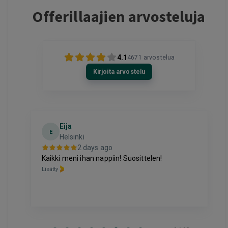
Offerillaajien arvosteluja
4.1
4671
arvostelua
Kirjoita arvostelu
Eija
E
Helsinki
2 days ago
Kaikki meni ihan nappiin! Suosittelen!
Lisätty
Page