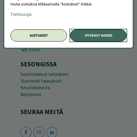
LATAA APPI
muita asetuksia klikkaamalla "Asetukset" linkkiä.
Tietosuoja
ASETUKSET
HYVÄKSY KAIKKI
SESONGISSA
Suosituimmat tarjoukset
Uusimmat tarjoukset
Kesätekemistä
Autopesut
SEURAA MEITÄ