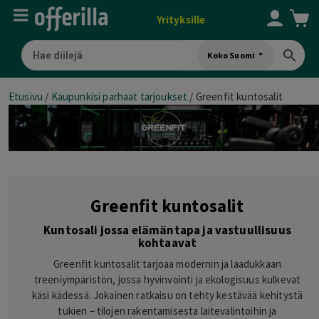
Yrityksille
Koko Suomi
Etusivu
/
Kaupunkisi parhaat tarjoukset
/
Greenfit kuntosalit
Greenfit kuntosalit
Kuntosali jossa elämäntapa ja vastuullisuus
kohtaavat
Greenfit kuntosalit tarjoaa modernin ja laadukkaan
treeniympäristön, jossa hyvinvointi ja ekologisuus kulkevat
käsi kädessä. Jokainen ratkaisu on tehty kestävää kehitystä
tukien – tilojen rakentamisesta laitevalintoihin ja