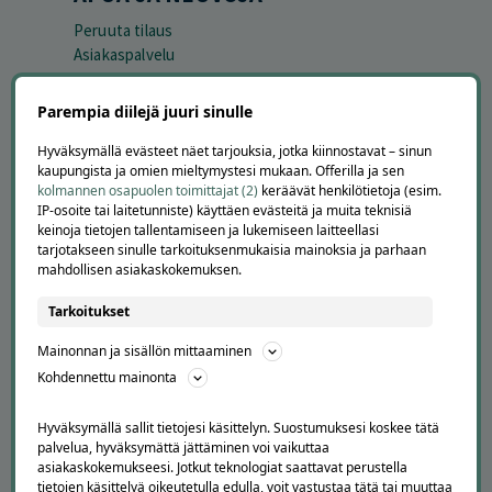
Peruuta tilaus
Asiakaspalvelu
Kuinka Offerilla toimii
Usein kysytyt kysymykset
Parempia diilejä juuri sinulle
Suosittele Offerillaa
Hyväksymällä evästeet näet tarjouksia, jotka kiinnostavat – sinun
TUTUSTU MEIHIN
kaupungista ja omien mieltymystesi mukaan. Offerilla ja sen
kolmannen osapuolen toimittajat (2)
keräävät henkilötietoja (esim.
Tietoa meistä
IP-osoite tai laitetunniste) käyttäen evästeitä ja muita teknisiä
keinoja tietojen tallentamiseen ja lukemiseen laitteellasi
Ajankohtaista
tarjotakseen sinulle tarkoituksenmukaisia mainoksia ja parhaan
Tilaa uutiskirje
mahdollisen asiakaskokemuksen.
Avoimet työpaikat
Offerilla mediassa
Tarkoitukset
YRITYKSILLE
Mainonnan ja sisällön mittaaminen
Kohdennettu mainonta
Markkinoi Offerillassa
Vaikuttajayhteistyö
Hyväksymällä sallit tietojesi käsittelyn. Suostumuksesi koskee tätä
Partneriportaali
palvelua, hyväksymättä jättäminen voi vaikuttaa
asiakaskokemukseesi. Jotkut teknologiat saattavat perustella
tietojen käsittelyä oikeutetulla edulla, voit vastustaa tätä tai muuttaa