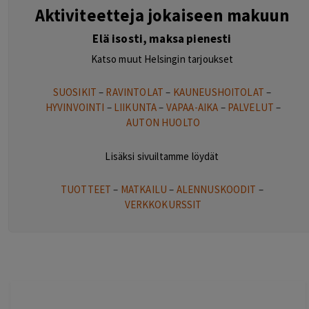
Aktiviteetteja jokaiseen makuun
Elä isosti, maksa pienesti
Katso muut Helsingin tarjoukset
SUOSIKIT
–
RAVINTOLAT
–
KAUNEUSHOITOLAT
–
HYVINVOINTI
–
LIIKUNTA
–
VAPAA-AIKA
–
PALVELUT
–
AUTON HUOLTO
Lisäksi sivuiltamme löydät
TUOTTEET
–
MATKAILU
–
ALENNUSKOODIT
–
VERKKOKURSSIT