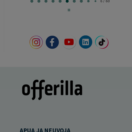
6
6 / 60
of
60
APUA JA NEUVOJA