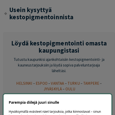
Usein kysyttyä
kestopigmentoinnista
Löydä kestopigmentointi omasta
kaupungistasi
Tutustu kaupunkisi ajankohtaisiin kestopigmentointi- ja
kauneustarjouksiin ja löydä sopiva palveluntarjoaja
läheltäsi.
HELSINKI
–
ESPOO
–
VANTAA
–
TURKU
–
TAMPERE
–
JYVÄSKYLÄ
–
OULU
Tutustu myös muihin kauneustarjouksiin
Parempia diilejä juuri sinulle
Hyväksymällä evästeet näet tarjouksia, jotka kiinnostavat – sinun
KULMAT
–
RIPSET
–
KASVOHOIDOT
–
TÄYTEAINEHOIDOT
–