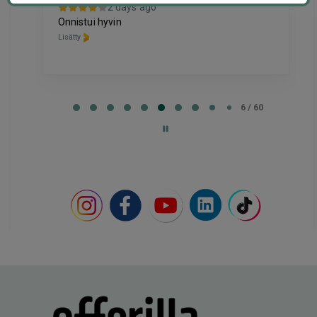
2 days ago
Hyvä
Onnistui hyvin
Lisätty
Lisätty
Page
7
7 / 60
of
60