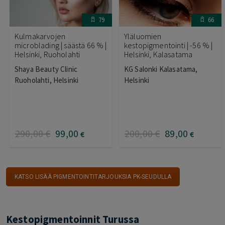
79
66
Kulmakarvojen
Yläluomien
microblading | säästä 66 % |
kestopigmentointi | -56 % |
Helsinki, Ruoholahti
Helsinki, Kalasatama
Shaya Beauty Clinic
KG Salonki Kalasatama,
Ruoholahti, Helsinki
Helsinki
290
,00
€
99
,00
200
,00
€
89
,00
€
€
KATSO LISÄÄ PIGMENTOINTITARJOUKSIA PK-SEUDULLA
Kestopigmentoinnit Turussa