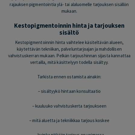
rajauksen pigmentointia ylä- tai alaluomelle tarjouksen sisällön
mukaan.
Kestopigmentoinnin hinta ja tarjouksen
sisältö
Kestopigmentoinnin hinta vaihtelee käsiteltävän alueen,
käytettävän tekniikan, palveluntarjoajan ja mahdollisen
vahvistuskerran mukaan. Pelkän tarjoushinnan sijasta kannattaa
vertailla, mitä käsittelyyn todella sisältyy.
Tarkista ennen ostamista ainakin:
– sisältyykö hintaan konsultaatio
– kuuluuko vahvistuskerta tarjoukseen
– mitä aluetta ja tekniikkaa tarjous koskee
– kuinka pitkään tarjous on voimassa