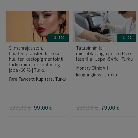
120
27
Silmänrajausten,
Tatuoinnin tai
huultenrajausten tai koko
microbladingin poisto Pico-
huulten kestopigmentointi
laserilla | Jopa -54 % | Turku
tai kulmien microblading |
Monary Clinic VII
jopa -66 % | Turku
kaupunginosa, Turku
Fare Fawcett Kupittaa, Turku
199
,00
€
99
,00
139
,00
€
79
,00
€
€