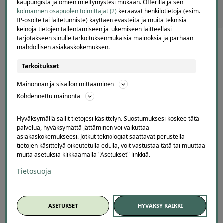
kaupungista ja omien mieltymystesi mukaan. Offerilla ja sen
KAIKKI KAUNEUSTARJOUKSET
kolmannen osapuolen toimittajat (2)
keräävät henkilötietoja (esim.
IP-osoite tai laitetunniste) käyttäen evästeitä ja muita teknisiä
keinoja tietojen tallentamiseen ja lukemiseen laitteellasi
tarjotakseen sinulle tarkoituksenmukaisia mainoksia ja parhaan
mahdollisen asiakaskokemuksen.
Tarkoitukset
Mainonnan ja sisällön mittaaminen
Offerillaajien arvosteluja
Kohdennettu mainonta
Hyväksymällä sallit tietojesi käsittelyn. Suostumuksesi koskee tätä
palvelua, hyväksymättä jättäminen voi vaikuttaa
asiakaskokemukseesi. Jotkut teknologiat saattavat perustella
4.1
4663
arvostelua
tietojen käsittelyä oikeutetulla edulla, voit vastustaa tätä tai muuttaa
muita asetuksia klikkaamalla "Asetukset" linkkiä.
Kirjoita arvostelu
Tietosuoja
ASETUKSET
HYVÄKSY KAIKKI
Pekka
El
E
P
Helsinki