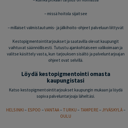
– missä hoitola sijaitsee
– millaiset valmistautumis- ja jälkihoito-ohjeet palveluun liittyvät
Kestopigmentointitarjoukset ja saatavilla olevat kaupungit
vaihtuvat säännöllisesti. Tutustu ajankohtaiseen valikoimaan ja
valitse käsittely vasta, kun tarjouksen sisältö ja palveluntarjoajan
ohjeet ovat selvillä.
Löydä kestopigmentointi omasta
kaupungistasi
Katso kestopigmentointitarjoukset kaupungin mukaan ja löydä
sopiva palveluntarjoaja läheltäsi.
HELSINKI
–
ESPOO
–
VANTAA
–
TURKU
–
TAMPERE
–
JYVÄSKYLÄ
–
OULU