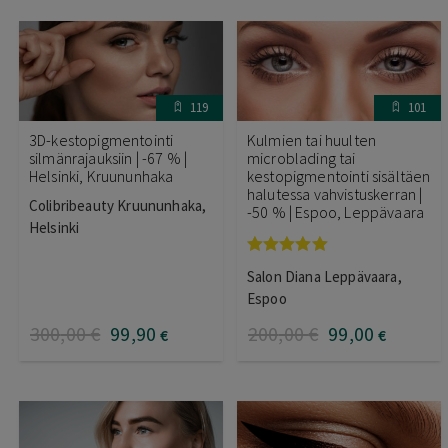
119
101
3D-kestopigmentointi
Kulmien tai huulten
silmänrajauksiin | -67 % |
microblading tai
Helsinki, Kruununhaka
kestopigmentointi sisältäen
halutessa vahvistuskerran |
Colibribeauty Kruununhaka,
-50 % | Espoo, Leppävaara
Helsinki
Arvostelu
Salon Diana Leppävaara,
tuotteesta:
5.00
/ 5
Espoo
300
,00
€
99
,90
200
,00
€
99
,00
€
€