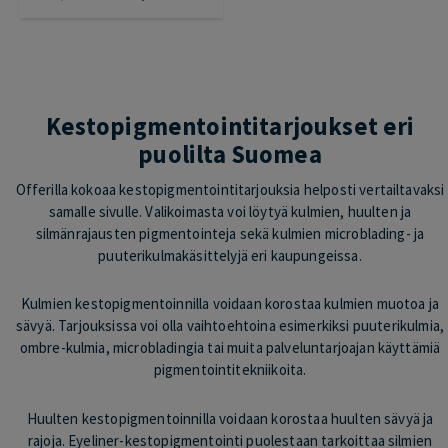
Kestopigmentointitarjoukset eri
puolilta Suomea
Offerilla kokoaa kestopigmentointitarjouksia helposti vertailtavaksi
samalle sivulle. Valikoimasta voi löytyä kulmien, huulten ja
silmänrajausten pigmentointeja sekä kulmien microblading- ja
puuterikulmakäsittelyjä eri kaupungeissa.
Kulmien kestopigmentoinnilla voidaan korostaa kulmien muotoa ja
sävyä. Tarjouksissa voi olla vaihtoehtoina esimerkiksi puuterikulmia,
ombre-kulmia, microbladingia tai muita palveluntarjoajan käyttämiä
pigmentointitekniikoita.
Huulten kestopigmentoinnilla voidaan korostaa huulten sävyä ja
rajoja. Eyeliner-kestopigmentointi puolestaan tarkoittaa silmien