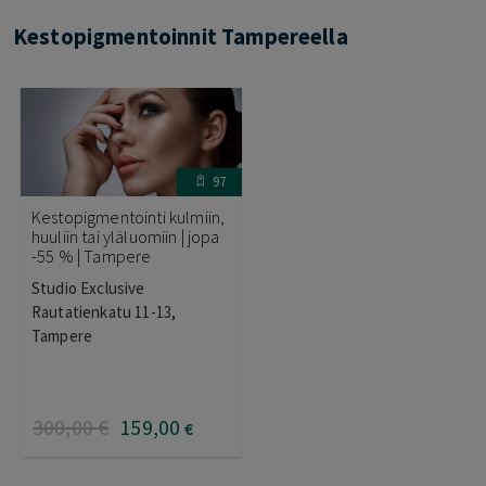
Kestopigmentoinnit Tampereella
97
Kestopigmentointi kulmiin,
huuliin tai yläluomiin | jopa
-55 % | Tampere
Studio Exclusive
Rautatienkatu 11-13,
Tampere
300
,00
€
159
,00
€