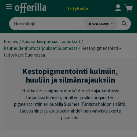
Yrityksille
Koko Suomi
Etusivu
/
Kaupunkisi parhaat tarjoukset
/
Kauneudenhoitotarjoukset Suomessa
/
Kestopigmentointi –
tarjoukset Suomessa
Kestopigmentointi kulmiin,
huuliin ja silmänrajauksiin
Etsitkö kestopigmentointia? Vertaile ajankohtaisia
tarjouksia kulmien, huulten ja silmänrajausten
pigmentointiin eri puolilla Suomea. Tarkista hoidon sisältö,
tarjoushinta ja kuuluuko mahdollinen vahvistuskerta
pakettiin.