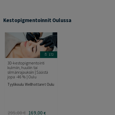
Kestopigmentoinnit Oulussa
172
3D-kestopigmentointi
kulmiin, huuliin tai
silmänrajauksiin | Säästä
jopa -46 % | Oulu
Tyylikoulu Wellhottaret Oulu
295
,00
€
169
,00
€