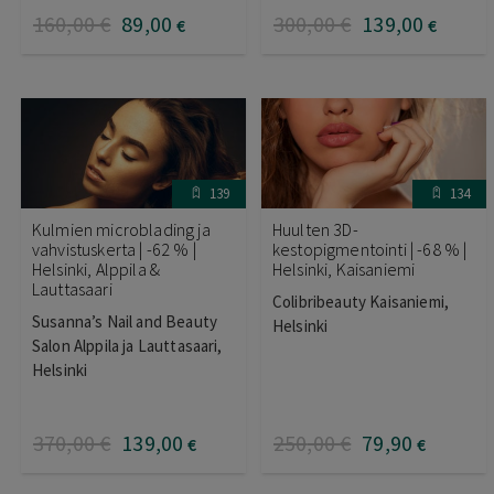
160
,00
€
89
,00
300
,00
€
139
,00
€
€
139
134
Kulmien microblading ja
Huulten 3D-
vahvistuskerta | -62 % |
kestopigmentointi | -68 % |
Helsinki, Alppila &
Helsinki, Kaisaniemi
Lauttasaari
Colibribeauty Kaisaniemi,
Susanna’s Nail and Beauty
Helsinki
Salon Alppila ja Lauttasaari,
Helsinki
370
,00
€
139
,00
250
,00
€
79
,90
€
€