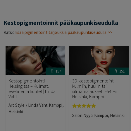
Kestopigmentoinnit pääkaupunkiseudulla
Katso
lisää pigmentointitarjouksia pääkaupunkiseudulla >>
157
151
Kestopigmentointi
3D-kestopigmentointi
Helsingissä – Kulmat,
kulmiin, huuliin tai
eyeliner ja huulet | Linda
silmänrajaukset | -54 % |
Vaht
Helsinki, Kamppi
Art Style / Linda Vaht Kamppi,
Helsinki
Arvostelu
Salon Nyyti Kamppi, Helsinki
tuotteesta:
5.00
/ 5