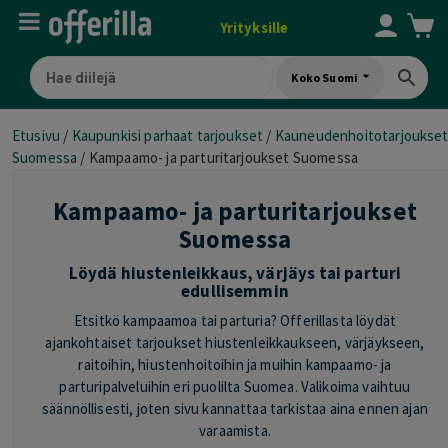
Yrityksille
Koko Suomi
Etusivu
/
Kaupunkisi parhaat tarjoukset
/
Kauneudenhoitotarjoukse
Suomessa
/
Kampaamo- ja parturitarjoukset Suomessa
Kampaamo- ja parturitarjoukset
Suomessa
Löydä hiustenleikkaus, värjäys tai parturi
edullisemmin
Etsitkö kampaamoa tai parturia? Offerillasta löydät
ajankohtaiset tarjoukset hiustenleikkaukseen, värjäykseen,
raitoihin, hiustenhoitoihin ja muihin kampaamo- ja
parturipalveluihin eri puolilta Suomea. Valikoima vaihtuu
säännöllisesti, joten sivu kannattaa tarkistaa aina ennen ajan
varaamista.