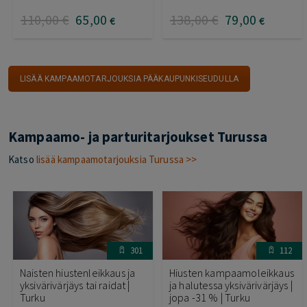
110
,00
€
65
,00
138
,00
€
79
,00
€
€
LISÄÄ KAMPAAMOTARJOUKSIA PÄÄKAUPUNKISEUDULLA
Kampaamo- ja parturitarjoukset Turussa
Katso
lisää kampaamotarjouksia Turussa >>
301
112
Naisten hiustenleikkaus ja
Hiusten kampaamoleikkaus
yksivärivärjäys tai raidat |
ja halutessa yksivärivärjäys |
Turku
jopa -31 % | Turku