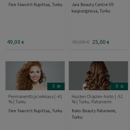
Fare Fawcett Kupittaa, Turku
Jara Beauty Centre VII
kaupunginosa, Turku
49
,00
30
,00
€
25
,00
€
€
80
31
Permanentti ja leikkaus | -41
Hiusten Olaplex-hoito | -52
% | Turku
% | Turku, Pahaniemi
Fare Fawcett Kupittaa, Turku
Koko Beauty Pahaniemi,
Turku