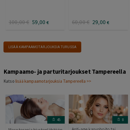
100
,00
€
59
,00
60
,00
€
29
,00
€
€
LISÄÄ KAMPAAMOTARJOUKSIA TURUSSA
Kampaamo- ja parturitarjoukset Tampereella
Katso
lisää kampaamotarjouksia Tampereella >>
45
8
Anti-age kasvohoito tai
Mesoterapia hiustenlähtöön