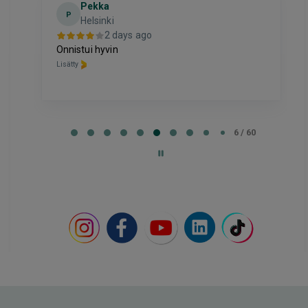
El
E
2 days ago
Hyvä
Lisätty
Page
7
7 / 60
of
60