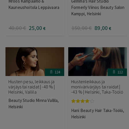
Mroos Kampaamo &
Gemma’s Hair Studio
tuotteesta:
tuotteesta:
5.00
/ 5
5.00
/ 5
Kauneushoitola Leppävaara
Formerly Viinos Beauty Salon
Kamppi, Helsinki
40
,00
€
25
,00
150
,00
€
89
,00
€
€
124
112
Hiusten pesu, leikkaus ja
Hiustenleikkaus ja
värjäys tai raidat | -40 % |
monivärivärjäys tai raidat |
Helsinki, Vallila
-43 % | Helsinki, Taka-Töölö
Beauty Studio Minna Vallila,
Helsinki
Arvostelu
Hani Beauty Hair Taka-Töölö,
tuotteesta:
4.00
/ 5
Helsinki