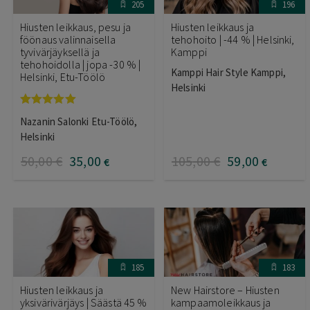
205
196
Hiusten leikkaus, pesu ja
Hiusten leikkaus ja
föönaus valinnaisella
tehohoito | -44 % | Helsinki,
tyvivärjäyksellä ja
Kamppi
tehohoidolla | jopa -30 % |
Kamppi Hair Style Kamppi,
Helsinki, Etu-Töölö
Helsinki
Arvostelu
Nazanin Salonki Etu-Töölö,
tuotteesta:
5.00
/ 5
Helsinki
50
,00
€
35
,00
105
,00
€
59
,00
€
€
185
183
Hiusten leikkaus ja
New Hairstore – Hiusten
yksivärivärjäys | Säästä 45 %
kampaamoleikkaus ja