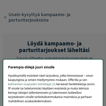
Usein kysyttyä kampaamo- ja
parturitarjouksista
Löydä kampaamo- ja
parturitarjoukset läheltäsi
Tutustu Offerillan ajankohtaisiin hiustarjouksiin eri
kaupungeissa
Parempia diilejä juuri sinulle
HELSINKI
|
ESPOO
|
VANTAA
|
TURKU
|
TAMPERE
|
Hyväksymällä evästeet näet tarjouksia, jotka kiinnostavat – sinun
kaupungista ja omien mieltymystesi mukaan. Offerilla ja sen
JYVÄSKYLÄ
|
OULU
kolmannen osapuolen toimittajat (2)
keräävät henkilötietoja (esim.
IP-osoite tai laitetunniste) käyttäen evästeitä ja muita teknisiä
Lisäksi sivuiltamme löydät
keinoja tietojen tallentamiseen ja lukemiseen laitteellasi
tarjotakseen sinulle tarkoituksenmukaisia mainoksia ja parhaan
mahdollisen asiakaskokemuksen.
KAUNEUSTARJOUKSET
|
KASVOHOIDOT
|