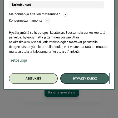
JALKAHOIDOT
|
KYNNET
|
RIPSET
|
HIERONTA
Tarkoitukset
Mainonnan ja sisällön mittaaminen
Kohdennettu mainonta
Hyväksymällä sallit tietojesi käsittelyn. Suostumuksesi koskee tätä
palvelua, hyväksymättä jättäminen voi vaikuttaa
asiakaskokemukseesi. Jotkut teknologiat saattavat perustella
tietojen käsittelyä oikeutetulla edulla, voit vastustaa tätä tai muuttaa
muita asetuksia klikkaamalla "Asetukset" linkkiä.
Tietosuoja
Offerillaajien arvosteluja
ASETUKSET
HYVÄKSY KAIKKI
4.1
4663
arvostelua
Kirjoita arvostelu