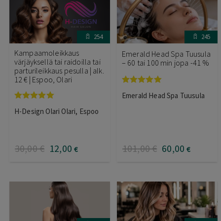
254
245
Kampaamoleikkaus
Emerald Head Spa Tuusula
värjäyksellä tai raidoilla tai
– 60 tai 100 min jopa -41 %
parturileikkaus pesulla | alk.
12 € | Espoo, Olari
Arvostelu
Emerald Head Spa Tuusula
tuotteesta:
5.00
/ 5
Arvostelu
H-Design Olari Olari, Espoo
tuotteesta:
5.00
/ 5
30
,00
€
12
,00
101
,00
€
60
,00
€
€