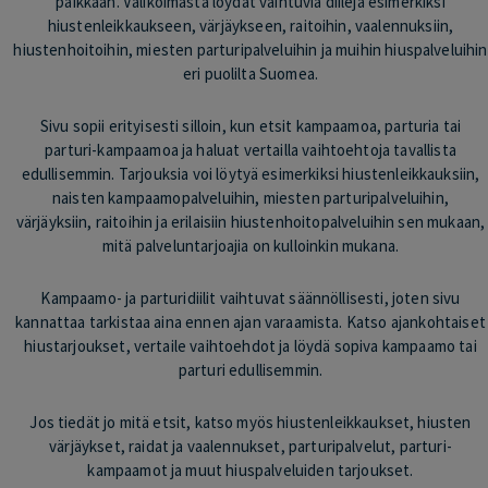
paikkaan. Valikoimasta löydät vaihtuvia diilejä esimerkiksi
hiustenleikkaukseen, värjäykseen, raitoihin, vaalennuksiin,
hiustenhoitoihin, miesten parturipalveluihin ja muihin hiuspalveluihin
eri puolilta Suomea.
Sivu sopii erityisesti silloin, kun etsit kampaamoa, parturia tai
parturi-kampaamoa ja haluat vertailla vaihtoehtoja tavallista
edullisemmin. Tarjouksia voi löytyä esimerkiksi hiustenleikkauksiin,
naisten kampaamopalveluihin, miesten parturipalveluihin,
värjäyksiin, raitoihin ja erilaisiin hiustenhoitopalveluihin sen mukaan,
mitä palveluntarjoajia on kulloinkin mukana.
Kampaamo- ja parturidiilit vaihtuvat säännöllisesti, joten sivu
kannattaa tarkistaa aina ennen ajan varaamista. Katso ajankohtaiset
hiustarjoukset, vertaile vaihtoehdot ja löydä sopiva kampaamo tai
parturi edullisemmin.
Jos tiedät jo mitä etsit, katso myös hiustenleikkaukset, hiusten
värjäykset, raidat ja vaalennukset, parturipalvelut, parturi-
kampaamot ja muut hiuspalveluiden tarjoukset.