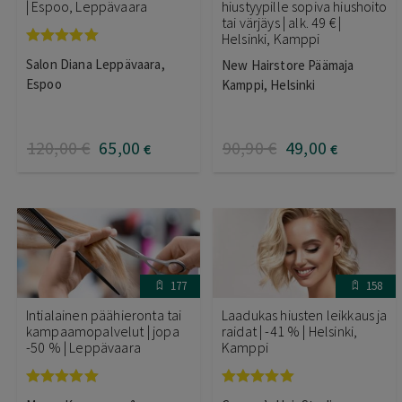
| Espoo, Leppävaara
hiustyypille sopiva hiushoito
tai värjäys | alk. 49 € |
Helsinki, Kamppi
Arvostelu
Salon Diana Leppävaara,
New Hairstore Päämaja
tuotteesta:
5.00
/ 5
Espoo
Kamppi, Helsinki
120
,00
€
65
,00
90
,90
€
49
,00
€
€
177
158
Intialainen päähieronta tai
Laadukas hiusten leikkaus ja
kampaamopalvelut | jopa
raidat | -41 % | Helsinki,
-50 % | Leppävaara
Kamppi
Arvostelu
Arvostelu