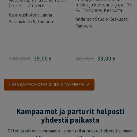
meikki ja kampaus | jopa -35
| -72 % | Tampere
% | Tampere, Keskusta
Kauneushoitola Janna
Anderson Studio Keskusta,
Satamakatu 5, Tampere
Tampere
140
,00
€
39
,00
60
,00
€
39
,00
€
€
LISÄÄ KAMPAAMOTARJOUKSIA TAMPEREELLA
Kampaamot ja parturit helposti
yhdestä paikasta
Offerilla kokoaa kampaamo- ja parturitarjoukset helposti samaan