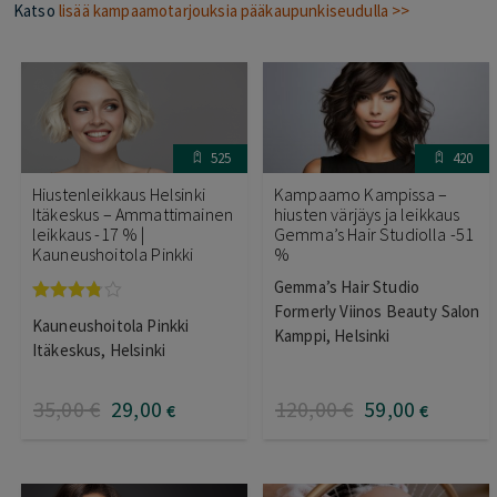
Katso
lisää kampaamotarjouksia pääkaupunkiseudulla >>
525
420
Hiustenleikkaus Helsinki
Kampaamo Kampissa –
Itäkeskus – Ammattimainen
hiusten värjäys ja leikkaus
leikkaus -17 % |
Gemma’s Hair Studiolla -51
Kauneushoitola Pinkki
%
Gemma’s Hair Studio
Formerly Viinos Beauty Salon
Arvostelu
Kauneushoitola Pinkki
tuotteesta:
Kamppi, Helsinki
3.67
/ 5
Itäkeskus, Helsinki
35
,00
€
29
,00
120
,00
€
59
,00
€
€