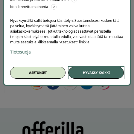
Lisätty
Kohdennettu mainonta
Hyväksymällä sallit tietojesi käsittelyn. Suostumuksesi koskee tätä
palvelua, hyväksymättä jättäminen voi vaikuttaa
asiakaskokemukseesi. Jotkut teknologiat saattavat perustella
Page
tietojen käsittelyä oikeutetulla edulla, voit vastustaa tätä tai muuttaa
6
6 / 60
muita asetuksia klikkaamalla "Asetukset" linkkiä.
of
Tietosuoja
60
ASETUKSET
HYVÄKSY KAIKKI