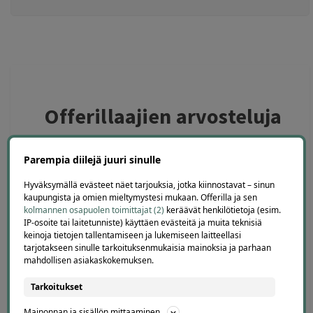
Offerillaajien arvosteluja
Parempia diilejä juuri sinulle
4.1
4671
arvostelua
Hyväksymällä evästeet näet tarjouksia, jotka kiinnostavat – sinun
Kirjoita arvostelu
kaupungista ja omien mieltymystesi mukaan. Offerilla ja sen
kolmannen osapuolen toimittajat (2)
keräävät henkilötietoja (esim.
IP-osoite tai laitetunniste) käyttäen evästeitä ja muita teknisiä
keinoja tietojen tallentamiseen ja lukemiseen laitteellasi
tarjotakseen sinulle tarkoituksenmukaisia mainoksia ja parhaan
mahdollisen asiakaskokemuksen.
Eija
E
Helsinki
Tarkoitukset
2 days ago
Kaikki meni ihan nappiin! Suosittelen!
Mainonnan ja sisällön mittaaminen