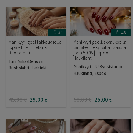
37
131
Manikyyri geelilakkauksella |
Manikyyri geelilakkauksella
jopa -46 % | Helsinki,
tai rakennekynsillä | Säästä
Ruoholahti
jopa 50 % | Espoo,
Haukilahti
T:mi Niika/Denova
Manikyyri_JU Kynsistudio
Ruoholahti, Helsinki
Haukilahti, Espoo
45
,00
€
29
,00
50
,00
€
25
,00
€
€