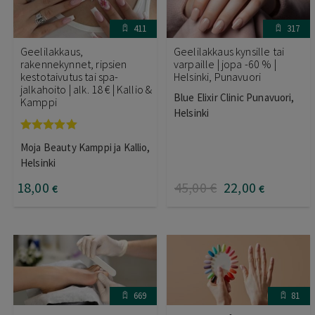
411
317
Geelilakkaus,
Geelilakkaus kynsille tai
rakennekynnet, ripsien
varpaille | jopa -60 % |
kestotaivutus tai spa-
Helsinki, Punavuori
jalkahoito | alk. 18 € | Kallio &
Blue Elixir Clinic Punavuori,
Kamppi
Helsinki
Arvostelu
Moja Beauty Kamppi ja Kallio,
tuotteesta:
5.00
/ 5
Helsinki
18
,00
45
,00
€
22
,00
€
€
669
81