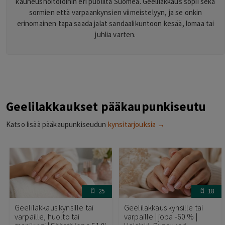
kauneushoitoloihin eri puolilta Suomea. Geelilakkaus sopii sekä
sormien että varpaankynsien viimeistelyyn, ja se onkin
erinomainen tapa saada jalat sandaalikuntoon kesää, lomaa tai
juhlia varten.
Geelilakkaukset pääkaupunkiseutu
Katso lisää pääkaupunkiseudun
kynsitarjouksia →
25
18
Geelilakkaus kynsille tai
Geelilakkaus kynsille tai
varpaille, huolto tai
varpaille | jopa -60 % |