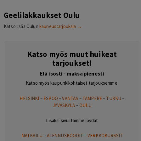
Geelilakkaukset Oulu
Katso lisää Oulun
kauneustarjouksia →
Katso myös muut huikeat
tarjoukset!
Elä isosti - maksa pienesti
Katso myös kaupunkikohtaiset tarjouksemme
HELSINKI
–
ESPOO
–
VANTAA
–
TAMPERE
–
TURKU
–
JYVÄSKYLÄ
–
OULU
Lisäksi sivuiltamme löydät
MATKAILU
–
ALENNUSKOODIT
–
VERKKOKURSSIT