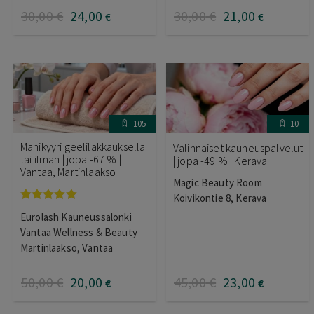
30
,00
€
24
,00
30
,00
€
21
,00
€
€
105
10
Manikyyri geelilakkauksella
Valinnaiset kauneuspalvelut
tai ilman | jopa -67 % |
| jopa -49 % | Kerava
Vantaa, Martinlaakso
Magic Beauty Room
Koivikontie 8, Kerava
Arvostelu
Eurolash Kauneussalonki
tuotteesta:
5.00
/ 5
Vantaa Wellness & Beauty
Martinlaakso, Vantaa
50
,00
€
20
,00
45
,00
€
23
,00
€
€