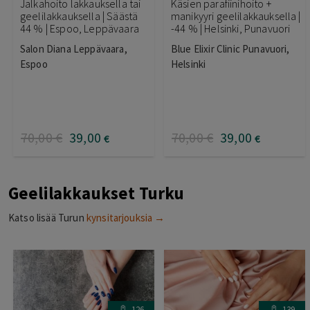
Jalkahoito lakkauksella tai
Käsien parafiinihoito +
geelilakkauksella | Säästä
manikyyri geelilakkauksella |
44 % | Espoo, Leppävaara
-44 % | Helsinki, Punavuori
Salon Diana Leppävaara,
Blue Elixir Clinic Punavuori,
Espoo
Helsinki
70
,00
€
39
,00
70
,00
€
39
,00
€
€
Geelilakkaukset Turku
Katso lisää Turun
kynsitarjouksia →
126
139