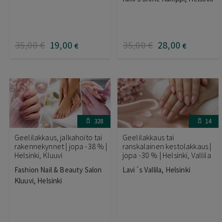
tuotteesta:
5.00
/ 5
35
,00
€
19
,00
35
,00
€
28
,00
€
€
328
14
Geelilakkaus, jalkahoito tai
Geelilakkaus tai
rakennekynnet | jopa -38 % |
ranskalainen kestolakkaus |
Helsinki, Kluuvi
jopa -30 % | Helsinki, Vallila
Fashion Nail & Beauty Salon
Lavi´s Vallila, Helsinki
Kluuvi, Helsinki