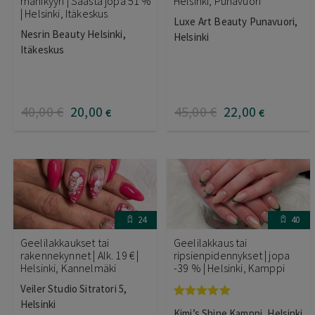
manikyyri | Säästä jopa 51 %
Helsinki, Punavuori
| Helsinki, Itäkeskus
Luxe Art Beauty Punavuori,
Nesrin Beauty Helsinki,
Helsinki
Itäkeskus
40
,00
€
20
,00
45
,00
€
22
,00
€
€
24
40
Geelilakkaukset tai
Geelilakkaus tai
rakennekynnet | Alk. 19 € |
ripsienpidennykset | jopa
Helsinki, Kannelmäki
-39 % | Helsinki, Kamppi
Veiler Studio Sitratori 5,
Helsinki
Arvostelu
Kimi’s Shine Kamppi, Helsinki