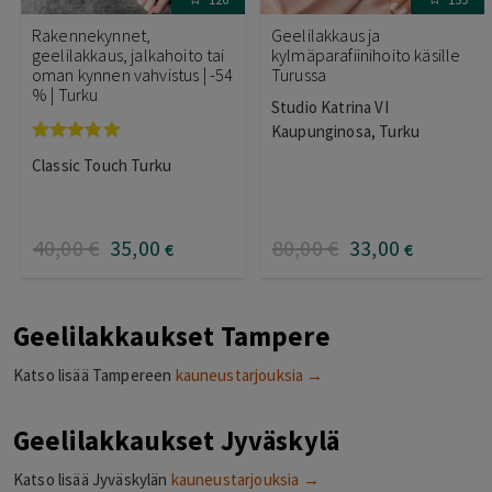
Rakennekynnet,
Geelilakkaus ja
geelilakkaus, jalkahoito tai
kylmäparafiinihoito käsille
oman kynnen vahvistus | -54
Turussa
% | Turku
Studio Katrina VI
Kaupunginosa, Turku
Arvostelu
Classic Touch Turku
tuotteesta:
5.00
/ 5
40
,00
€
35
,00
80
,00
€
33
,00
€
€
Geelilakkaukset Tampere
Katso lisää Tampereen
kauneustarjouksia →
Geelilakkaukset Jyväskylä
Katso lisää Jyväskylän
kauneustarjouksia →