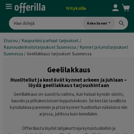
Yrityksille
Koko Suomi
Etusivu
/
Kaupunkisi parhaat tarjoukset
/
Kauneudenhoitotarjoukset Suomessa
/
Kynnet ja kynsitarjoukset
Suomessa
/
Geelilakkaus tarjoukset Suomessa
Geelilakkaus
Huolitellut ja kestävät kynnet arkeen ja juhlaan –
löydä geelilakkaus tarjoushintaan
Geelilakkaus on suosittu valinta, kun haluat kynsiin siistin,
kauniin ja pitkäkestoisen lopputuloksen. Se kestää tavallista
kynsilakkaa paremmin ja pitää kynnet huolitellun näköisinä niin
arjessa, juhlissa kuin lomallakin.
Offerillasta löydät lahjakortteja kynsistudioihin ja