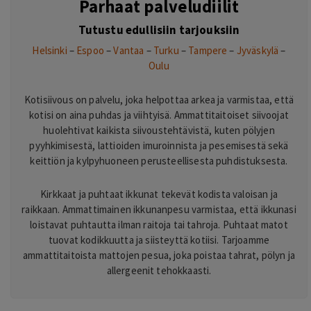
Parhaat palveludiilit
Tutustu edullisiin tarjouksiin
Helsinki
–
Espoo
–
Vantaa
–
Turku
–
Tampere
–
Jyväskylä
–
Oulu
Kotisiivous on palvelu, joka helpottaa arkea ja varmistaa, että
kotisi on aina puhdas ja viihtyisä. Ammattitaitoiset siivoojat
huolehtivat kaikista siivoustehtävistä, kuten pölyjen
pyyhkimisestä, lattioiden imuroinnista ja pesemisestä sekä
keittiön ja kylpyhuoneen perusteellisesta puhdistuksesta.
Kirkkaat ja puhtaat ikkunat tekevät kodista valoisan ja
raikkaan. Ammattimainen ikkunanpesu varmistaa, että ikkunasi
loistavat puhtautta ilman raitoja tai tahroja. Puhtaat matot
tuovat kodikkuutta ja siisteyttä kotiisi. Tarjoamme
ammattitaitoista mattojen pesua, joka poistaa tahrat, pölyn ja
allergeenit tehokkaasti.