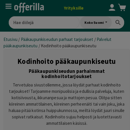
Yrityksille
Koko Suomi
Etusivu
/
Pääkaupunkiseudun parhaat tarjoukset
/
Palvelut
pääkaupunkiseutu
/
Kodinhoito pääkaupunkiseutu
Kodinhoito pääkaupunkiseutu
Pääkaupunkiseudun parhaimmat
kodinhoitotarjoukset
Tervetuloa sivustollemme, jossa löydät parhaat kodinhoito
tarjoukset! Tarjoamme monipuolisia ja edullisia palveluja, kuten
kotisiivousta, ikkunanpesua ja mattojen pesua. Olitpa sitten
kiireinen ammattilainen, kiireinen perheenäiti tai vain joku, joka
haluaa pitää kotinsa huippukunnossa, meiltä löydät juuri sinulle
sopivat ratkaisut. Kodinhoito sujuu helposti ja luotettavasti
ammattilaisen käsissä.