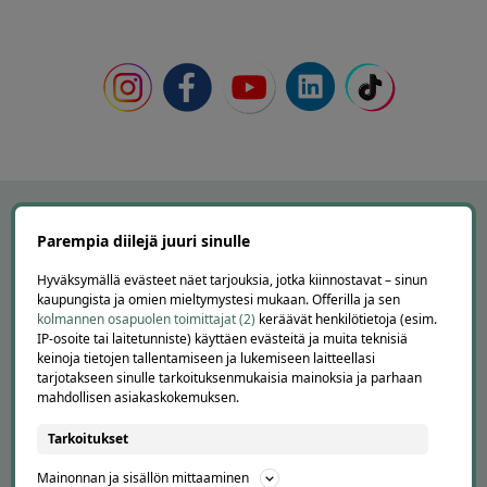
Parempia diilejä juuri sinulle
Hyväksymällä evästeet näet tarjouksia, jotka kiinnostavat – sinun
kaupungista ja omien mieltymystesi mukaan. Offerilla ja sen
kolmannen osapuolen toimittajat (2)
keräävät henkilötietoja (esim.
IP-osoite tai laitetunniste) käyttäen evästeitä ja muita teknisiä
keinoja tietojen tallentamiseen ja lukemiseen laitteellasi
tarjotakseen sinulle tarkoituksenmukaisia mainoksia ja parhaan
mahdollisen asiakaskokemuksen.
APUA JA NEUVOJA
Tarkoitukset
Peruuta tilaus
Asiakaspalvelu
Mainonnan ja sisällön mittaaminen