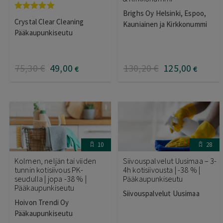
Brighs Oy Helsinki, Espoo,
Arvostelu
Crystal Clear Cleaning
Kauniainen ja Kirkkonummi
tuotteesta:
4.83
/ 5
Pääkaupunkiseutu
75
,30
€
49
,00
130
,20
€
125
,00
€
€
10
28
Kolmen, neljän tai viiden
Siivouspalvelut Uusimaa – 3-
tunnin kotisiivous PK-
4h kotisiivousta | -38 % |
seudulla | jopa -38 % |
Pääkaupunkiseutu
Pääkaupunkiseutu
Siivouspalvelut Uusimaa
Hoivon Trendi Oy
Pääkaupunkiseutu