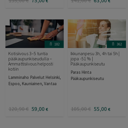
135
,00
€
75
,00
141
,00
€
63
,00
€
€
182
362
Kotisiivous 3–5 tuntia
Ikkunanpesu 3h, 4h tai 5h |
pääkaupunkiseudulla –
jopa -51 % |
Ammattisiivous helposti
Pääkaupunkiseutu
kotiin
Paras Hinta
Lamminaho Palvelut Helsinki,
Pääkaupunkiseutu
Espoo, Kauniainen, Vantaa
120
,90
€
59
,00
105
,00
€
55
,00
€
€