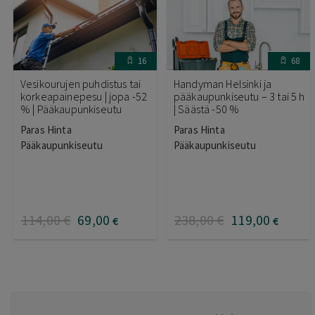
16
68
Vesikourujen puhdistus tai
Handyman Helsinki ja
korkeapainepesu | jopa -52
pääkaupunkiseutu – 3 tai 5 h
% | Pääkaupunkiseutu
| Säästä -50 %
Paras Hinta
Paras Hinta
Pääkaupunkiseutu
Pääkaupunkiseutu
114
,00
€
69
,00
238
,00
€
119
,00
€
€