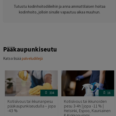
Tutustu kodinhoitodiileihin ja anna ammattilaisen hoitaa
kodinhoito, jolloin sinulle vapautuu aikaa muuhun.
Pääkaupunkiseutu
Katso lisää
palveludiilejä
334
16
Kotisiivous tai ikkunanpesu
Kotisiivous tai ikkunoiden
pääkaupunkiseudulla – jopa
pesu 3-4h | jopa -11 % |
-43 %
Helsinki, Espoo, Kauniainen
& Kirkkonummi