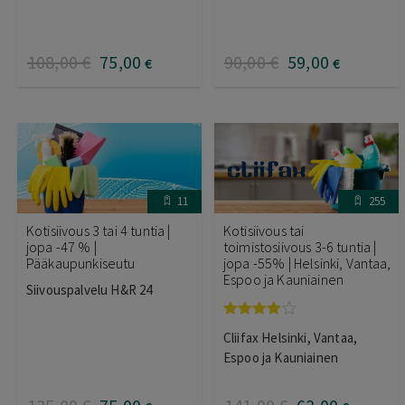
108
,00
€
75
,00
90
,00
€
59
,00
€
€
11
255
Kotisiivous 3 tai 4 tuntia |
Kotisiivous tai
jopa -47 % |
toimistosiivous 3-6 tuntia |
Pääkaupunkiseutu
jopa -55% | Helsinki, Vantaa,
Espoo ja Kauniainen
Siivouspalvelu H&R 24
Arvostelu
Cliifax Helsinki, Vantaa,
tuotteesta:
4.00
/ 5
Espoo ja Kauniainen