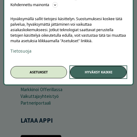
Kuinka Offerilla toimii
Kohdennettu mainonta
Usein kysytyt kysymykset
Suosittele Offerillaa
Hyväksymällä sallit tietojesi käsittelyn. Suostumuksesi koskee tätä
palvelua, hyväksymättä jättäminen voi vaikuttaa
TUTUSTU MEIHIN
asiakaskokemukseesi. Jotkut teknologiat saattavat perustella
tietojen käsittelyä oikeutetulla edulla, voit vastustaa tätä tai muuttaa
Tietoa meistä
muita asetuksia klikkaamalla "Asetukset" linkkiä.
Ajankohtaista
Tietosuoja
Tilaa uutiskirje
Avoimet työpaikat
Offerilla mediassa
ASETUKSET
HYVÄKSY KAIKKI
YRITYKSILLE
Markkinoi Offerillassa
Vaikuttajayhteistyö
Partneriportaali
LATAA APPI