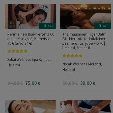
503
497
Perinteinen thai-hieronta 60
Thaimaalainen Tiger Balm
min Helsingissä, Kampissa –
Oil -hieronta tai intialainen
75 € (arvo 94 €)
päähieronta | jopa -45 % |
Helsinki, Meilahti
Arvostelu
Sabai Wellness Spa Kamppi,
tuotteesta:
Arvostelu
Norah Wellness Meilahti,
5.00
/ 5
Helsinki
tuotteesta:
5.00
/ 5
Helsinki
94
,00
€
75
,00
69
,00
€
39
,00
€
€