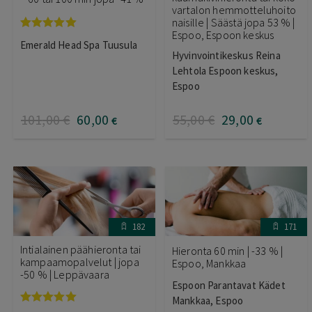
vartalon hemmotteluhoito
naisille | Säästä jopa 53 % |
Espoo, Espoon keskus
Arvostelu
Emerald Head Spa Tuusula
tuotteesta:
Hyvinvointikeskus Reina
5.00
/ 5
Lehtola Espoon keskus,
Espoo
101
,00
€
60
,00
55
,00
€
29
,00
€
€
182
171
Intialainen päähieronta tai
Hieronta 60 min | -33 % |
kampaamopalvelut | jopa
Espoo, Mankkaa
-50 % | Leppävaara
Espoon Parantavat Kädet
Mankkaa, Espoo
Arvostelu