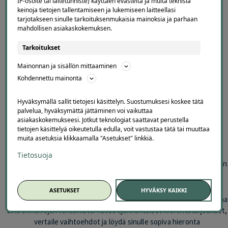
IP-osoite tai laitetunniste) käyttäen evästeitä ja muita teknisiä
pääkaupunkiseudulla yhdessä
keinoja tietojen tallentamiseen ja lukemiseen laitteellasi
paikassa
tarjotakseen sinulle tarkoituksenmukaisia mainoksia ja parhaan
mahdollisen asiakaskokemuksen.
Offerilla kokoaa pääkaupunkiseudun hierontatarjoukset helposti
Tarkoitukset
samaan paikkaan. Valikoimasta löydät vaihtuvia diilejä esimerkiksi
klassiseen hierontaan, urheiluhierontaan, thai-hierontaan,
Mainonnan ja sisällön mittaaminen
lymfahierontaan, kuumakivihierontaan, purentalihashierontaan,
Kohdennettu mainonta
intialaiseen päähierontaan ja muihin kehoa rentouttaviin hoitoihin
Helsingissä, Espoossa, Vantaalla ja lähialueilla.
Hyväksymällä sallit tietojesi käsittelyn. Suostumuksesi koskee tätä
palvelua, hyväksymättä jättäminen voi vaikuttaa
Sivu sopii erityisesti silloin, kun etsit edullista hierontaa
asiakaskokemukseesi. Jotkut teknologiat saattavat perustella
tietojen käsittelyä oikeutetulla edulla, voit vastustaa tätä tai muuttaa
pääkaupunkiseudulla, haluat helpottaa lihasjumeja, palautua
muita asetuksia klikkaamalla "Asetukset" linkkiä.
treenistä, rentoutua arjen kiireen keskellä tai ostaa hieronnan
lahjaksi. Tarjouksia voi löytyä eri puolilta pääkaupunkiseutua sen
Tietosuoja
mukaan, mitä hierojia, hoitoloita ja hyvinvointipalveluita on kulloinkin
mukana.
ASETUKSET
HYVÄKSY KAIKKI
Hierontadiilit vaihtuvat säännöllisesti, joten sivu kannattaa tarkistaa
aina ennen ajan varaamista. Katso ajankohtaiset hierontatarjoukset,
vertaile vaihtoehdot ja löydä sinulle sopiva hieronta