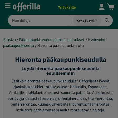
Yrityksille
Koko Suomi
Etusivu
/
Pääkaupunkiseudun parhaat tarjoukset
/
Hyvinvointi
pääkaupunkiseutu
/
Hieronta pääkaupunkiseutu
Hieronta pääkaupunkiseudulla
Löydä hieronta pääkaupunkiseudulla
edullisemmin
Etsitkö hierontaa pääkaupunkiseudulla? Offerillasta löydät
ajankohtaiset hierontatarjoukset Helsinkiin, Espooseen,
Vantaalle ja lähialueille helposti samasta paikasta. Valikoimasta
voi löytyä klassista hierontaa, urheiluhierontaa, thai-hierontaa,
lymfahierontaa, kuumakivihierontaa, purentalihashierontaa,
intialaista päähierontaa ja muita rentouttavia hoitoja.