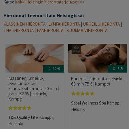
Katso
kaikki Helsingin hierontatarjoukset >>
Hieronnat teemoittain Helsingissä:
KLASSINEN HIERONTA
|
LYMFAHIERONTA
|
URHEILUHIERONTA
|
THAI-HIERONTA
|
PÄÄHIERONTA
|
KUUMAKIVIHIERONTA
1040
615
Klassinen, urheilu-,
Kuumakivihieronta Helsinki –
syväkudos- tai
60 min 75 € | Kamppi
kuumakivihieronta 60 min |
jopa -52 % | Helsinki,
Kamppi
Arvostelu
Sabai Wellness Spa Kamppi,
tuotteesta:
5.00
/ 5
Helsinki
Arvostelu
T&S Quality Life Kamppi,
tuotteesta:
4.67
/ 5
Helsinki