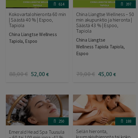
614
397
Kokovartalohieronta 60 min
China Liangtse Wellness – 50
| Säästä 40 % | Espoo,
min akupunktio ja hieronta |
Tapiola
Säästä 43 % | Espoo,
Tapiola
China Liangtse Wellness
China Liangtse
Tapiola, Espoo
Wellness Tapiola Tapiola,
Espoo
88
,00
€
52
,00
79
,00
€
45
,00
€
€
250
188
Selän hieronta,
Emerald Head Spa Tuusula
kuumakivihieronta tai koko
– 60 tai 100 min jopa -41 %