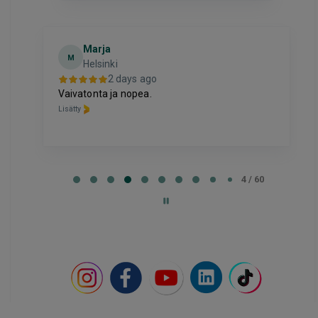
Toni
T
Espoo
2 days ago
Hinta palvelulle oli hyvä, ja ostaminen oli
selkeää ja vaivatonta
Lisätty
Page
4
4 / 60
of
60