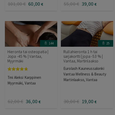
101
,00
€
60
,00
55
,00
€
39
,00
€
€
144
25
Hieronta tai osteopatia |
Rullahieronta 1 h tai
Jopa -45 % | Vantaa,
sarjakortti | jopa -53 % |
Myyrmäki
Vantaa, Martinlaakso
Eurolash Kauneussalonki
Vantaa Wellness & Beauty
Arvostelu
Tmi Aleksi Karppinen
tuotteesta:
Martinlaakso, Vantaa
4.67
/ 5
Myyrmäki, Vantaa
62
,00
€
36
,00
30
,00
€
19
,00
€
€