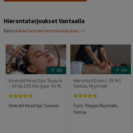
Hierontatarjoukset Vantaalla
Katso
kaikki Vantaan hierontatarjoukset >>
250
176
Emerald Head Spa Tuusula
Hieronta 60 min | -29 % |
– 60 tai 100 min jopa -41 %
Vantaa, Myyrmäki
Arvostelu
Arvostelu
Emerald Head Spa Tuusula
Fysio Timppa Myyrmäki,
tuotteesta:
tuotteesta:
5.00
/ 5
5.00
/ 5
Vantaa