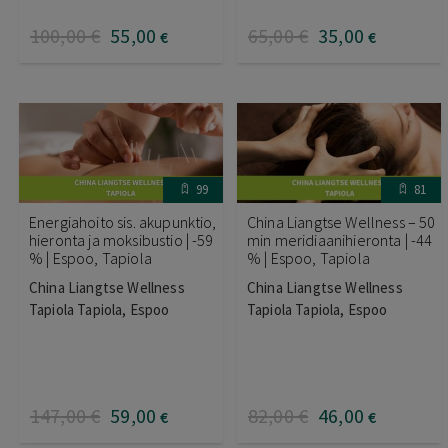
100
,00
€
55
,00
65
,00
€
35
,00
€
€
99
81
Energiahoito sis. akupunktio,
China Liangtse Wellness – 50
hieronta ja moksibustio | -59
min meridiaanihieronta | -44
% | Espoo, Tapiola
% | Espoo, Tapiola
China Liangtse Wellness
China Liangtse Wellness
Tapiola Tapiola, Espoo
Tapiola Tapiola, Espoo
147
,00
€
59
,00
82
,00
€
46
,00
€
€