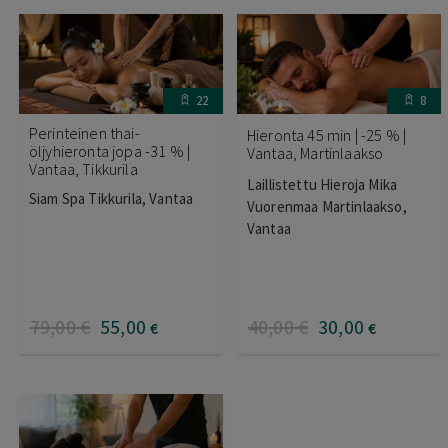
22
8
Perinteinen thai-
Hieronta 45 min | -25 % |
öljyhieronta jopa -31 % |
Vantaa, Martinlaakso
Vantaa, Tikkurila
Laillistettu Hieroja Mika
Siam Spa Tikkurila, Vantaa
Vuorenmaa Martinlaakso,
Vantaa
79
,00
€
55
,00
40
,00
€
30
,00
€
€