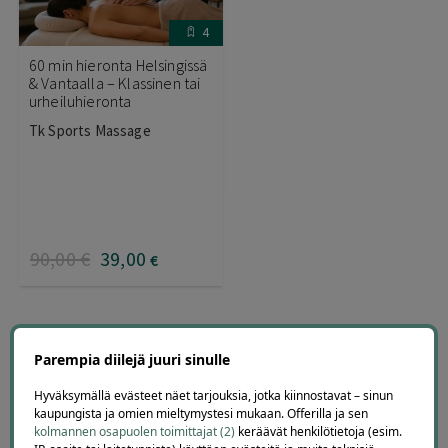
4
60 min hieronta Helsingissä
& Vantaalla – Klassinen tai
urheiluhieronta
Tk Sports Massage
90
,00
€
39
,00
€
KATSO LISÄÄ VANTAAN HIERONTADIILEJÄ ≫
Parempia diilejä juuri sinulle
Hyväksymällä evästeet näet tarjouksia, jotka kiinnostavat – sinun
kaupungista ja omien mieltymystesi mukaan. Offerilla ja sen
Hierontatarjoukset
kolmannen osapuolen toimittajat (2)
keräävät henkilötietoja (esim.