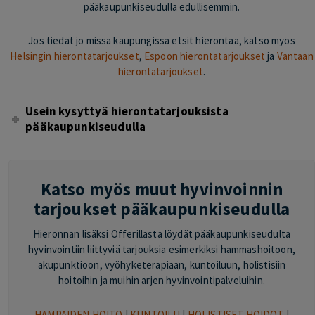
pääkaupunkiseudulla edullisemmin.
Jos tiedät jo missä kaupungissa etsit hierontaa, katso myös
Helsingin hierontatarjoukset
,
Espoon hierontatarjoukset
ja
Vantaan
hierontatarjoukset
.
Usein kysyttyä hierontatarjouksista
pääkaupunkiseudulla
Katso myös muut hyvinvoinnin
tarjoukset pääkaupunkiseudulla
Hieronnan lisäksi Offerillasta löydät pääkaupunkiseudulta
hyvinvointiin liittyviä tarjouksia esimerkiksi hammashoitoon,
akupunktioon, vyöhyketerapiaan, kuntoiluun, holistisiin
hoitoihin ja muihin arjen hyvinvointipalveluihin.
HAMPAIDEN HOITO
|
KUNTOILU
|
HOLISTISET HOIDOT
|