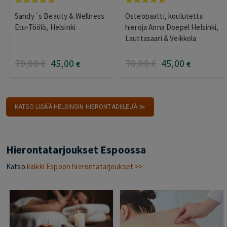
Arvostelu
Arvostelu
Sandy´s Beauty & Wellness
Osteopaatti, koulutettu
tuotteesta:
tuotteesta:
5.00
/ 5
5.00
/ 5
Etu-Töölö, Helsinki
hieroja Anna Doepel Helsinki,
Lauttasaari & Veikkola
79
,00
€
45
,00
70
,00
€
45
,00
€
€
KATSO LISÄÄ HELSINGIN HIERONTADIILEJÄ ≫
Hierontatarjoukset Espoossa
Katso
kaikki Espoon hierontatarjoukset >>