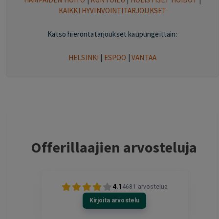
KAIKKI HYVINVOINTITARJOUKSET
Katso hierontatarjoukset kaupungeittain:
HELSINKI
|
ESPOO
|
VANTAA
Offerillaajien arvosteluja
4.1
4681
arvostelua
Kirjoita arvostelu