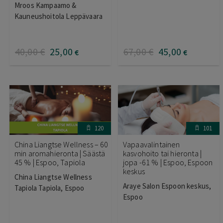
Mroos Kampaamo &
tuotteesta:
5.00
/ 5
Kauneushoitola Leppävaara
40
,00
€
25
,00
67
,00
€
45
,00
€
€
120
101
China Liangtse Wellness – 60
Vapaavalintainen
min aromahieronta | Säästä
kasvohoito tai hieronta |
45 % | Espoo, Tapiola
jopa -61 % | Espoo, Espoon
keskus
China Liangtse Wellness
Araye Salon Espoon keskus,
Tapiola Tapiola, Espoo
Espoo