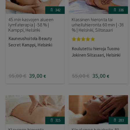
342
336
45 min kasvojen alueen
Klassinen hieronta tai
lymfaterapia | -58 % |
urheiluhieronta 60 min | -36
Kamppi, Helsinki
% | Helsinki, Siltasaari
Kauneushoitola Beauty
Secret Kamppi, Helsinki
Arvostelu
Koulutettu hieroja Tuomo
tuotteesta:
5.00
/ 5
Jokinen Siltasaari, Helsinki
95
,00
€
39
,00
55
,00
€
35
,00
€
€
315
283
Klassinen hieronta,
Kiinalainen tuinahoito 80