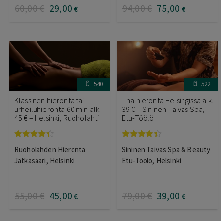
60
,00
€
29
,00
94
,00
€
75
,00
€
€
540
522
Klassinen hieronta tai
Thaihieronta Helsingissä alk.
urheiluhieronta 60 min alk.
39 € – Sininen Taivas Spa,
45 € – Helsinki, Ruoholahti
Etu-Töölö
Arvostelu
Arvostelu
Ruoholahden Hieronta
Sininen Taivas Spa & Beauty
tuotteesta:
tuotteesta:
4.33
/ 5
4.33
/ 5
Jätkäsaari, Helsinki
Etu-Töölö, Helsinki
55
,00
€
45
,00
79
,00
€
39
,00
€
€