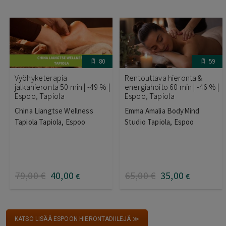
80
59
Vyöhyketerapia
Rentouttava hieronta &
jalkahieronta 50 min | -49 % |
energiahoito 60 min | -46 % |
Espoo, Tapiola
Espoo, Tapiola
China Liangtse Wellness
Emma Amalia BodyMind
Tapiola Tapiola, Espoo
Studio Tapiola, Espoo
79
,00
€
40
,00
65
,00
€
35
,00
€
€
KATSO LISÄÄ ESPOON HIERONTADIILEJÄ ≫