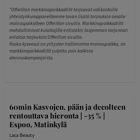
*Offerillan markkinapaikkadiilit tarjoavat valikoiduille
yhteistyökumppaneillemme tavan lisätä tarjouksia omalle
mainospaikalleen Offerillan sivuilla. Markkinapaikkadiilit
mahdollistavat kuluttajille entistäkin laajemman tarjonnan
erilaisia tarjouksia Offerillan sivuilla.
Koska kyseessä on yritysten hallinnoima mainospaikka, on
markkinapaikkadiilit suljettu pois kaikista
alennuskampanjoista.
60min Kasvojen, pään ja decolteen
rentouttava hieronta | -35 % |
Espoo, Matinkylä
Laca Beauty