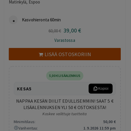
Matinkylä, Espoo
Kasvohieronta 60min
39
,00
€
Alkuperäinen
Nykyinen
60
,00
€
hinta
hinta
Varastossa
oli:
on:
60,00 €.
39,00 €.
LISÄÄ OSTOSKORIIN
5
,00
€
LISÄALENNUS
KESA5
Kopioi
NAPPAA KESÄN DIILIT EDULLISEMMIN! SAAT 5 €
LISÄALENNUKSEN YLI 50 € OSTOKSESTA!
Koskee valittuja tuotteita
Minimitilaus:
50
,00
€
Vanhentuu:
1.9.2026 11:59 pm