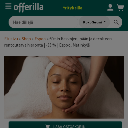
Yrityksille
Koko Suomi
Etusivu
»
Shop
»
Espoo
»
60min Kasvojen, pään ja decolteen
rentouttava hieronta | -35 % | Espoo, Matinkylä
LISÄÄ OSTOSKORIIN