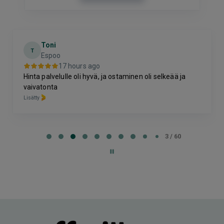
Toni
T
Espoo
17 hours ago
Hinta palvelulle oli hyvä, ja ostaminen oli selkeää ja
vaivatonta
Lisätty
Page
3
3 / 60
of
60