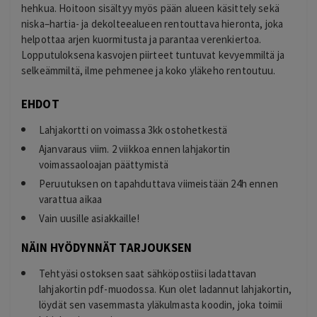
hehkua. Hoitoon sisältyy myös pään alueen käsittely sekä
niska–hartia- ja dekolteealueen rentouttava hieronta, joka
helpottaa arjen kuormitusta ja parantaa verenkiertoa.
Lopputuloksena kasvojen piirteet tuntuvat kevyemmiltä ja
selkeämmiltä, ilme pehmenee ja koko yläkeho rentoutuu.
EHDOT
Lahjakortti on voimassa 3kk ostohetkestä
Ajanvaraus viim. 2 viikkoa ennen lahjakortin
voimassaoloajan päättymistä
Peruutuksen on tapahduttava viimeistään 24h ennen
varattua aikaa
Vain uusille asiakkaille!
NÄIN HYÖDYNNÄT TARJOUKSEN
Tehtyäsi ostoksen saat sähköpostiisi ladattavan
lahjakortin pdf-muodossa. Kun olet ladannut lahjakortin,
löydät sen vasemmasta yläkulmasta koodin, joka toimii