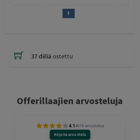
37 diiliä
ostettu
Offerillaajien arvosteluja
4.1
4678
arvostelua
Kirjoita arvostelu