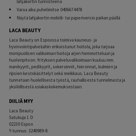
lahjakortin tunnisteena
Varaa aika puhelimitse 0406674478
Näytä lahjakortin mobiili- tai paperiversio paikan päällä
LACA BEAUTY
Laca Beauty on Espoossa toimiva kauneus- ja
hyvinvointipalveluihin erikoistunut hoitola, joka tarjoaa
monipuolisen valikoiman hoitoja arjen hemmotteluun ja
huolenpitoon. Yrityksen palveluvalikoimaan kuuluu mm.
manikyyrit, pedikyyrit, sokeroinnit, hieronnat, kulmien ja
ripsien kestokäsittelyt sekä meikkaus. Laca Beauty
tunnetaan huolellisesta työstä, rauhallisesta tunnelmasta ja
yksilöllisestä asiakaskokemuksestaan.
DIILIÄ MYY
Laca Beauty
Satukuja 1 D
02230 Espoo
Y-tunnus: 3240989-8