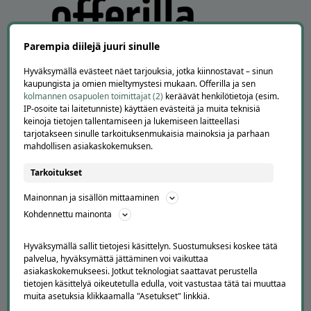
Parempia diilejä juuri sinulle
Hyväksymällä evästeet näet tarjouksia, jotka kiinnostavat – sinun
kaupungista ja omien mieltymystesi mukaan. Offerilla ja sen
kolmannen osapuolen toimittajat (2)
keräävät henkilötietoja (esim.
IP-osoite tai laitetunniste) käyttäen evästeitä ja muita teknisiä
APUA JA NEUVOJA
keinoja tietojen tallentamiseen ja lukemiseen laitteellasi
tarjotakseen sinulle tarkoituksenmukaisia mainoksia ja parhaan
Peruuta tilaus
mahdollisen asiakaskokemuksen.
Asiakaspalvelu
Kuinka Offerilla toimii
Tarkoitukset
Usein kysytyt kysymykset
Mainonnan ja sisällön mittaaminen
Suosittele Offerillaa
Kohdennettu mainonta
TUTUSTU MEIHIN
Hyväksymällä sallit tietojesi käsittelyn. Suostumuksesi koskee tätä
Tietoa meistä
palvelua, hyväksymättä jättäminen voi vaikuttaa
Ajankohtaista
asiakaskokemukseesi. Jotkut teknologiat saattavat perustella
Tilaa uutiskirje
tietojen käsittelyä oikeutetulla edulla, voit vastustaa tätä tai muuttaa
Avoimet työpaikat
muita asetuksia klikkaamalla "Asetukset" linkkiä.