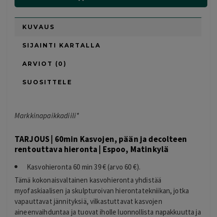
KUVAUS
SIJAINTI KARTALLA
ARVIOT (0)
SUOSITTELE
Markkinapaikkadiili*
TARJOUS | 60min Kasvojen, pään ja decolteen
rentouttava hieronta | Espoo, Matinkylä
Kasvohieronta 60 min 39 € (arvo 60 €).
Tämä kokonaisvaltainen kasvohieronta yhdistää
myofaskiaalisen ja skulpturoivan hierontatekniikan, jotka
vapauttavat jännityksiä, vilkastuttavat kasvojen
aineenvaihduntaa ja tuovat iholle luonnollista napakkuutta ja