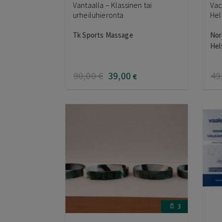
Vantaalla – Klassinen tai
Vac
urheiluhieronta
Hel
Tk Sports Massage
Nor
Hel
90
,00
€
39
,00
49
€
3