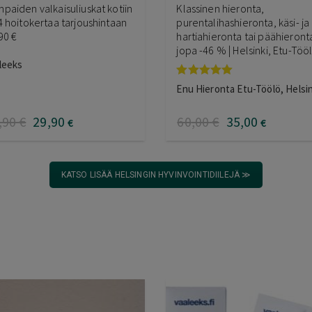
paiden valkaisuliuskat kotiin
Klassinen hieronta,
4 hoitokertaa tarjoushintaan
purentalihashieronta, käsi- ja
90 €
hartiahieronta tai päähieronta
jopa -46 % | Helsinki, Etu-Töö
leeks
Arvostelu
Enu Hieronta Etu-Töölö, Helsin
tuotteesta:
5.00
/ 5
,90
€
29
,90
60
,00
€
35
,00
€
€
KATSO LISÄÄ HELSINGIN HYVINVOINTIDIILEJÄ ≫