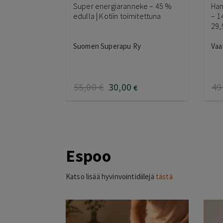
Super energiaranneke – 45 %
Ham
edulla | Kotiin toimitettuna
– 1
29,
Suomen Superapu Ry
Vaa
55
,00
€
30
,00
49
€
Espoo
Katso lisää hyvinvointidiilejä
tästä