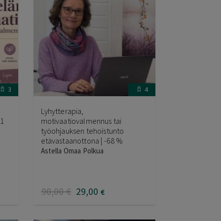
3
4
Lyhytterapia,
61
motivaatiovalmennus tai
työohjauksen tehoistunto
etävastaanottona | -68 %
Astella Omaa Polkua
90
,00
€
29
,00
€