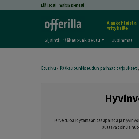
Elä isosti, maksa pienesti
Ajankohtaista
Yrityksille
Sijainti: Pääkaupunkiseutu
Uusimmat
Etusivu
/
Pääkaupunkiseudun parhaat tarjoukset
Hyvinv
Tervetuloa löytämään tasapainoa ja hyvinvoin
auttavat sinua huol