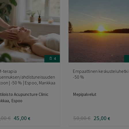
4
-terapia
Empaattinen keskusteluhetki 
ennuksen/ahdistuneisuuden
-50 %
toon | -50 % | Espoo, Mankkaa
tiloisto Acupuncture Clinic
Mepipalvelut
kkaa, Espoo
,00
€
45
,00
50
,00
€
25
,00
€
€