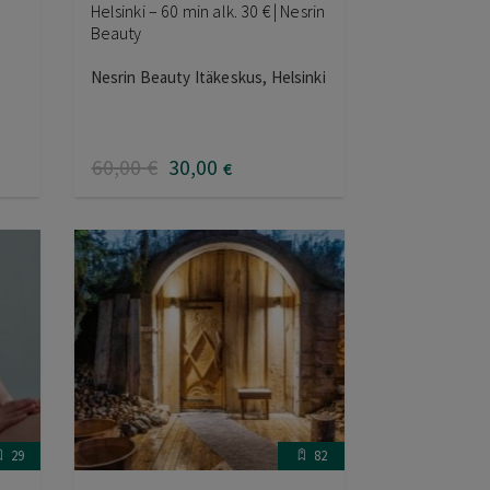
Helsinki – 60 min alk. 30 € | Nesrin
Beauty
Nesrin Beauty Itäkeskus, Helsinki
60
,00
€
30
,00
€
29
82