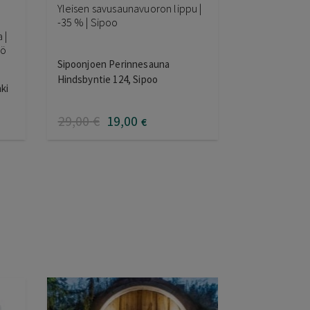
Yleisen savusaunavuoron lippu |
-35 % | Sipoo
 |
lö
Sipoonjoen Perinnesauna
Hindsbyntie 124, Sipoo
ki
29
,00
€
19
,00
€