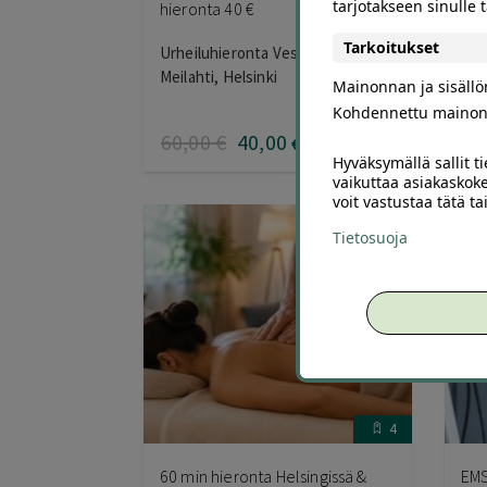
tarjotakseen sinulle
hieronta 40 €
Kau
Tarkoitukset
Urheiluhieronta Vesa Konka
Kau
Meilahti, Helsinki
Hel
Mainonnan ja sisäll
Kohdennettu mainon
60
,00
€
40
,00
48
€
Hyväksymällä sallit t
vaikuttaa asiakaskoke
voit vastustaa tätä t
Tietosuoja
4
60 min hieronta Helsingissä &
EMS