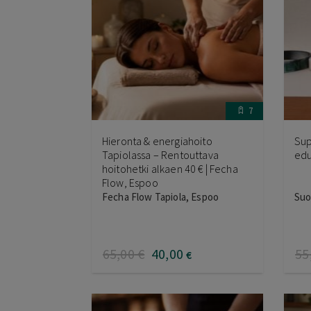
7
Hieronta & energiahoito
Sup
Tapiolassa – Rentouttava
edu
hoitohetki alkaen 40 € | Fecha
Flow, Espoo
Fecha Flow Tapiola, Espoo
Suo
65
,00
€
40
,00
55
€