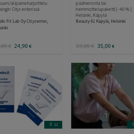
uum/alipaineharjoittelu
päähieronta tai
singin Citycenterissä
hemmottelupaketti | -40 % |
Helsinki, Käpylä
dic Fit Lab Oy Citycenter,
Beauty 61 Käpylä, Helsinki
sinki
,80
€
24
,90
59
,00
€
35
,00
€
€
12