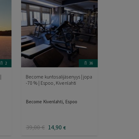
2
36
|
Become kuntosalijäsenyys | jopa
-70 % | Espoo, Kivenlahti
Become Kivenlahti, Espoo
39
,00
€
14
,90
€