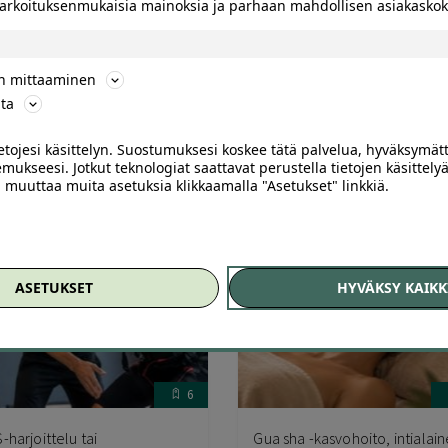
 tarkoituksenmukaisia mainoksia ja parhaan mahdollisen asiakask
neustupa Säde
Kamppi
neustupa Säde Malmi,
Sonia’s Hair & Beauty Salon
sinki
Hietalahti, Helsinki
ön mittaaminen
ta
,00
€
30
,00
50
,00
€
35
,00
€
€
ietojesi käsittelyn. Suostumuksesi koskee tätä palvelua, hyväksymät
mukseesi. Jotkut teknologiat saattavat perustella tietojen käsittelyä
ai muuttaa muita asetuksia klikkaamalla "Asetukset" linkkiä.
ASETUKSET
HYVÄKSY KAIKK
6
-harjoittelu tai
Gua sha -kasvohoito, intialai