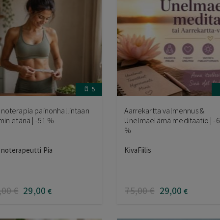
5
noterapia painonhallintaan
Aarrekartta valmennus &
min etänä | -51 %
Unelmaelämä meditaatio | -
%
noterapeutti Pia
KivaFiilis
,00
€
29
,00
75
,00
€
29
,00
€
€