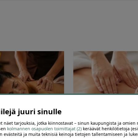
lejä juuri sinulle
2
t näet tarjouksia, jotka kiinnostavat – sinun kaupungista ja omien 
ronta 45 min Malmi –
Klassinen hieronta 45 min 35 €
 sen
kolmannen osapuolen toimittajat (2)
keräävät henkilötietoja (esi
touttava hieronta vain 30 € |
Sonia’s Hair & Beauty Salon,
n evästeitä ja muita teknisiä keinoja tietojen tallentamiseen ja luke