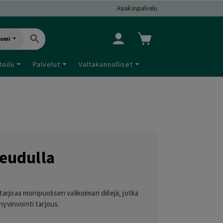
Asiakaspalvelu
uomi
toilu
Palvelut
Valtakunnalliset
eudulla
arjoaa monipuolisen valikoiman diilejä, jotka
hyvinvointi tarjous.