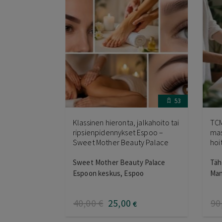
53
Klassinen hieronta, jalkahoito tai
TCM
ripsienpidennykset Espoo –
mas
Sweet Mother Beauty Palace
hoi
Sweet Mother Beauty Palace
Täh
Espoon keskus, Espoo
Man
40
,00
€
25
,00
90
€