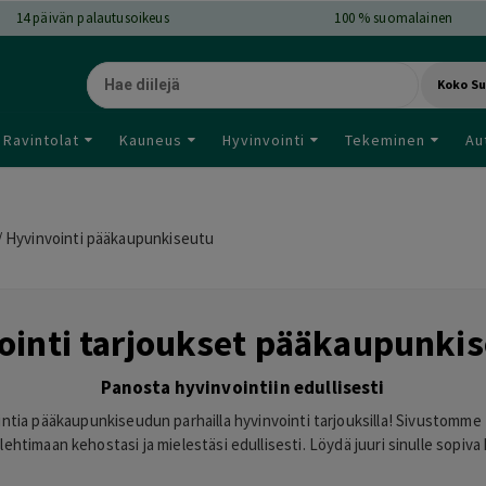
14
päivän palautusoikeus
100 % suomalainen
Koko S
Ravintolat
Kauneus
Hyvinvointi
Tekeminen
Au
/
Hyvinvointi pääkaupunkiseutu
ointi tarjoukset pääkaupunkis
Panosta hyvinvointiin edullisesti
tia pääkaupunkiseudun parhailla hyvinvointi tarjouksilla! Sivustomme t
ehtimaan kehostasi ja mielestäsi edullisesti. Löydä juuri sinulle sopiva 