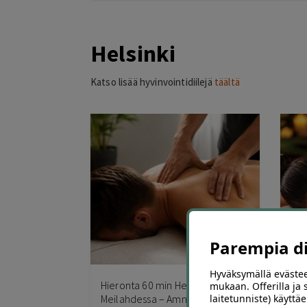
Helsinki
Katso lisää hyvinvointidiilejä
täältä
Parempia dii
2
Hyväksymällä evästee
Hieronta 60 min Helsingin
Hie
mukaan. Offerilla ja
Meilahdessa – Ammattitaitoinen
Ren
laitetunniste) käyttäe