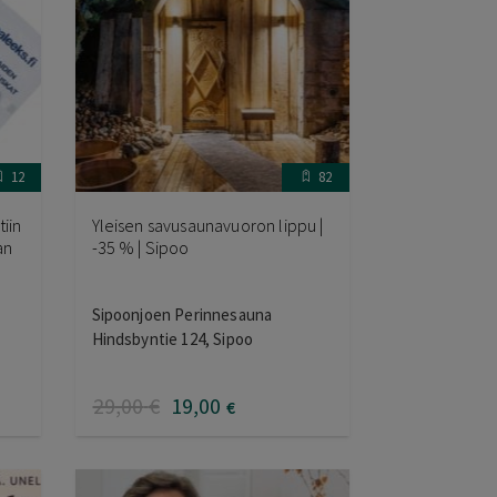
12
82
iin
Yleisen savusaunavuoron lippu |
an
-35 % | Sipoo
Sipoonjoen Perinnesauna
Hindsbyntie 124, Sipoo
29
,00
€
19
,00
€