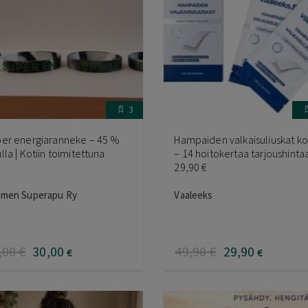
3
er energiaranneke – 45 %
Hampaiden valkaisuliuskat kot
lla | Kotiin toimitettuna
– 14 hoitokertaa tarjoushinta
29,90 €
men Superapu Ry
Vaaleeks
,00
€
30
,00
49
,90
€
29
,90
€
€