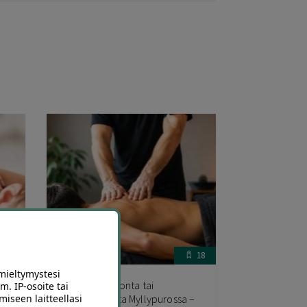
2
18
mieltymystesi
 |
Klassinen hieronta tai
m. IP-osoite tai
urheiluhieronta Myllypurossa –
miseen laitteellasi