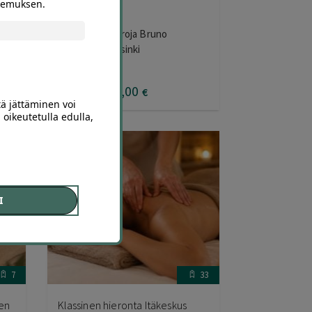
okemuksen.
Vain 35 €
Koulutettuhieroja Bruno
Myllypuro, Helsinki
60
,00
€
35
,00
€
tä jättäminen voi
 oikeutetulla edulla,
I
7
33
nen
Klassinen hieronta Itäkeskus