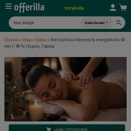
Yrityksille
Koko Suomi
Etusivu
»
Shop
»
Espoo
»
Rentouttava hieronta & energiahoito 60
min | -46 % | Espoo, Tapiola
LISÄÄ OSTOSKORIIN