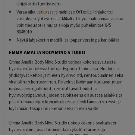
lahjakortin tunnisteena
Varaa aika
verkossa
ja mainitse Offerilla-lahjakortti
varauksen yhteydessä. Mikäli et löydä haluaamaasi aikaa
voit tiedustella muita aikoja myös puhelimitse 045
8648010
Näytä lahjakortin mobiili- tai paperiversio paikan päällä
EMMA AMALIA BODYMIND STUDIO
Emma Amalia BodyMind Studio tarjoaa kokonaisvaltaista
hyvinvointia tukevia hoitoja Espoon Tapiolassa. Hoidoissa
yhdistyvät kehon ja mielen hyvinvointi, rentoutuminen sekä
yksilöllinen kohtaaminen. Palveluvalikoimaan kuuluvat muun
muassa energiahoidot, rentouttavat hoidot ja
hyvinvointipalvelut, joiden tavoitteena on auttaa asiakkaita
palautumaan arjen kuormituksesta, lievittämään stressiä ja
löytämään tasapainoa kehon sekä mielen välille.
Emma Amalia BodyMind Studio uskoo kokonaisvaltaiseen
hyvinvointiin, jossa huomioidaan yksilön tarpeet ja