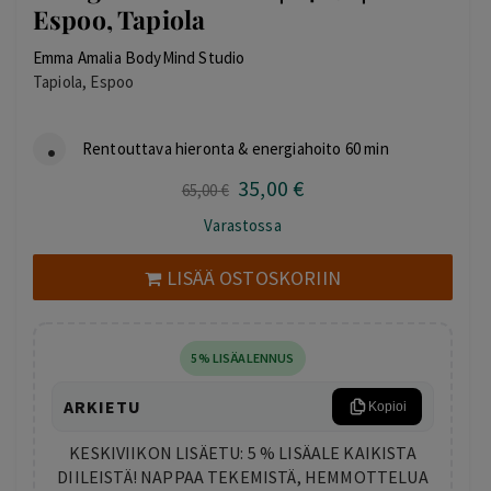
Espoo, Tapiola
Emma Amalia BodyMind Studio
Tapiola, Espoo
Rentouttava hieronta & energiahoito 60 min
35
,00
€
Alkuperäinen
Nykyinen
65
,00
€
hinta
hinta
Varastossa
oli:
on:
65,00 €.
35,00 €.
LISÄÄ OSTOSKORIIN
5% LISÄALENNUS
ARKIETU
Kopioi
KESKIVIIKON LISÄETU: 5 % LISÄALE KAIKISTA
DIILEISTÄ! NAPPAA TEKEMISTÄ, HEMMOTTELUA