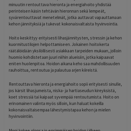
minuutin rentouttava hieronta ja energiahoito yhdistää
perinteisen käsin tehtävän hieronnan sekä lempeät,
syvärentouttavat menetelmät, jotka auttavat vapauttamaan
kehon jännityksiä ja tukevat kokonaisvaltaista hyvinvointia.
Hoito keskittyy erityisesti lihasjännitysten, stressin ja kehon
kuormitustilojen helpottamiseen. Jokainen hoitokerta
räätälöidään yksilöllisesti asiakkaan tarpeiden mukaan, jolloin
huomio kohdistetaan juuri niihin alueisiin, jotka kaipaavat
eniten huolenpitoa. Hoidon aikana keho saa mahdollisuuden
rauhoittua, rentoutua ja palautua arjen kiireistä.
Rentouttava hieronta ja energiahoito sopii erityisesti sinulle,
jos kärsit lihasjumeista, niska- ja hartiaseudun kireyksistä,
koet stressiä tai kaipaat syvempää rentoutumista. Hoito on
erinomainen valinta myös silloin, kun haluat kokeilla
kokonaisvaltaisempaa lähestymistapaa kehon ja mielen
hyvinvointiin.
Moni kokee olonsa jo ensimmäisen hoidon jälkeen