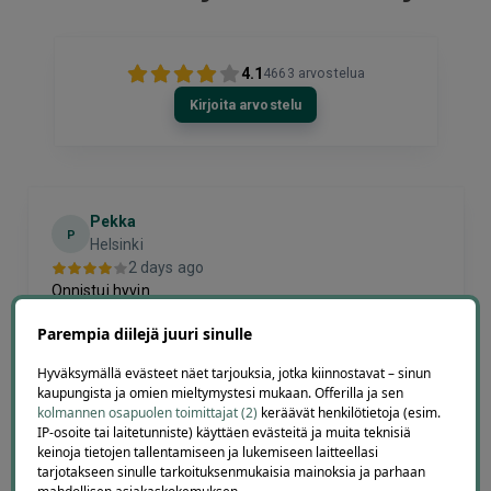
4.1
4663
arvostelua
Kirjoita arvostelu
Pekka
P
Helsinki
2 days ago
Onnistui hyvin
Lisätty
Parempia diilejä juuri sinulle
Hyväksymällä evästeet näet tarjouksia, jotka kiinnostavat – sinun
kaupungista ja omien mieltymystesi mukaan. Offerilla ja sen
Page
kolmannen osapuolen toimittajat (2)
keräävät henkilötietoja (esim.
6
6 / 60
IP-osoite tai laitetunniste) käyttäen evästeitä ja muita teknisiä
of
keinoja tietojen tallentamiseen ja lukemiseen laitteellasi
60
tarjotakseen sinulle tarkoituksenmukaisia mainoksia ja parhaan