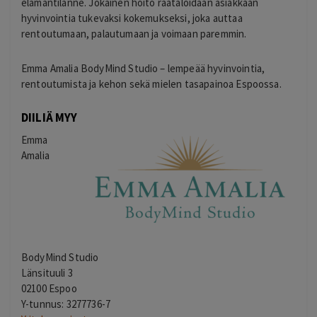
elämäntilanne. Jokainen hoito räätälöidään asiakkaan
hyvinvointia tukevaksi kokemukseksi, joka auttaa
rentoutumaan, palautumaan ja voimaan paremmin.
Emma Amalia BodyMind Studio – lempeää hyvinvointia,
rentoutumista ja kehon sekä mielen tasapainoa Espoossa.
DIILIÄ MYY
Emma
Amalia
BodyMind Studio
Länsituuli 3
02100 Espoo
Y-tunnus: 3277736-7