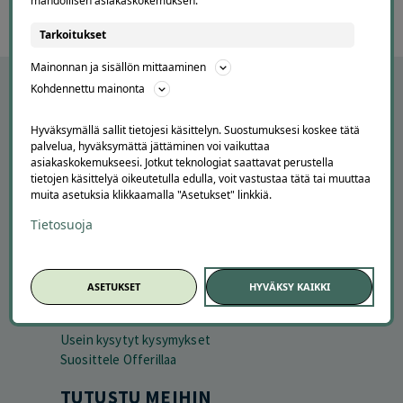
mahdollisen asiakaskokemuksen.
Tarkoitukset
Mainonnan ja sisällön mittaaminen
Kohdennettu mainonta
Hyväksymällä sallit tietojesi käsittelyn. Suostumuksesi koskee tätä
palvelua, hyväksymättä jättäminen voi vaikuttaa
asiakaskokemukseesi. Jotkut teknologiat saattavat perustella
tietojen käsittelyä oikeutetulla edulla, voit vastustaa tätä tai muuttaa
muita asetuksia klikkaamalla "Asetukset" linkkiä.
Tietosuoja
APUA JA NEUVOJA
Peruuta tilaus
ASETUKSET
HYVÄKSY KAIKKI
Asiakaspalvelu
Kuinka Offerilla toimii
Usein kysytyt kysymykset
Suosittele Offerillaa
TUTUSTU MEIHIN