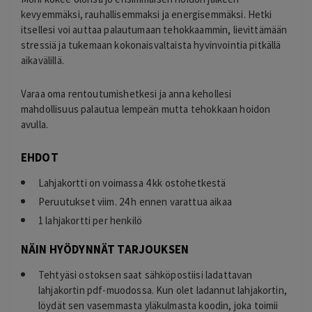
kevyemmäksi, rauhallisemmaksi ja energisemmäksi. Hetki
itsellesi voi auttaa palautumaan tehokkaammin, lievittämään
stressiä ja tukemaan kokonaisvaltaista hyvinvointia pitkällä
aikavälillä.
Varaa oma rentoutumishetkesi ja anna kehollesi
mahdollisuus palautua lempeän mutta tehokkaan hoidon
avulla.
EHDOT
Lahjakortti on voimassa 4 kk ostohetkestä
Peruutukset viim. 24 h ennen varattua aikaa
1 lahjakortti per henkilö
NÄIN HYÖDYNNÄT TARJOUKSEN
Tehtyäsi ostoksen saat sähköpostiisi ladattavan
lahjakortin pdf-muodossa. Kun olet ladannut lahjakortin,
löydät sen vasemmasta yläkulmasta koodin, joka toimii