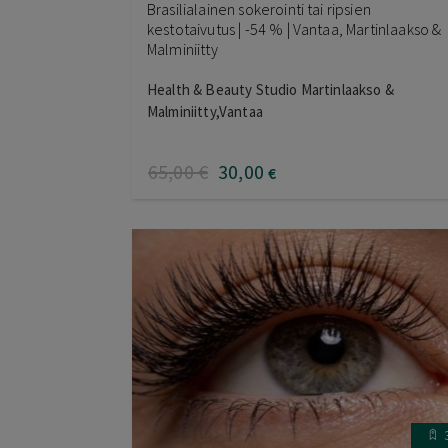
Brasilialainen sokerointi tai ripsien
kestotaivutus | -54 % | Vantaa, Martinlaakso &
Malminiitty
Health & Beauty Studio Martinlaakso &
Malminiitty,Vantaa
65
,00
€
30
,00
€