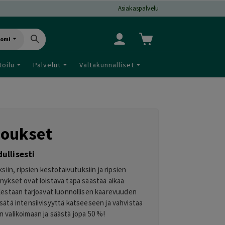
Asiakaspalvelu
uomi
toilu
Palvelut
Valtakunnalliset
joukset
ullisesti
iin, ripsien kestotaivutuksiin ja ripsien
nykset ovat loistava tapa säästää aikaa
olestaan tarjoavat luonnollisen kaarevuuden
lisätä intensiivisyyttä katseeseen ja vahvistaa
 valikoimaan ja säästä jopa 50 %!