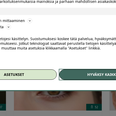
 tarkoituksenmukaisia mainoksia ja parhaan mahdollisen asiakask
sokerointi | jopa -36 % | Espoo, Kirkkojärvi
t
K
B
ön mittaaminen
Arvostelu
Hamroun’s Beauty Kirkkojärvi, Espoo
ta
tuotteesta:
4.00
/ 5
45
,00
€
29
,00
ietojesi käsittelyn. Suostumuksesi koskee tätä palvelua, hyväksymät
€
mukseesi. Jotkut teknologiat saattavat perustella tietojen käsittelyä
ai muuttaa muita asetuksia klikkaamalla "Asetukset" linkkiä.
ASETUKSET
HYVÄKSY KAIKK
87
52