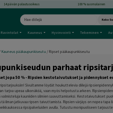
14
päivän palautusoikeus
100 % suomalainen
Koko S
Ravintolat
Kauneus
Hyvinvointi
Tekeminen
Au
/
Kauneus pääkaupunkiseutu
/
Ripset pääkaupunkiseutu
punkiseudun parhaat ripsitar
et jopa 50 % - Ripsien kestotaivutukset ja pidennykset ed
sitarjouksiin! Sivultamme löydät houkuttelevia diilejä ripsienpidennyks
staan tarjoa upeaa ulkonäköä, vaan myös helpotusta arkeen. Ripsienpiden
iä valmisteluja kauniiden silmien saavuttamiseksi. Kestotaivutukset pu
äöstä ilman jatkuvaa ripsen taivuttamista. Ripsien värjäys on nopea tapa 
meikkauksessa ripsipalveluiden avulla. Tutustu monipuoliseen tarjousten