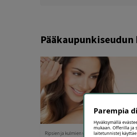
Pääkaupunkiseudun k
Parempia dii
Hyväksymällä evästee
mukaan. Offerilla ja
Ripsien ja kulmien värjäys, kasvohoito ja
laitetunniste) käyttäe