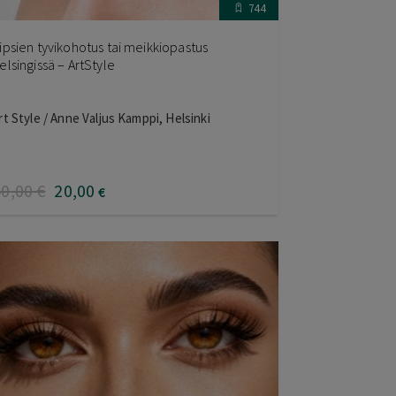
744
ipsien tyvikohotus tai meikkiopastus
elsingissä – ArtStyle
rt Style / Anne Valjus Kamppi, Helsinki
40
,00
€
20
,00
€