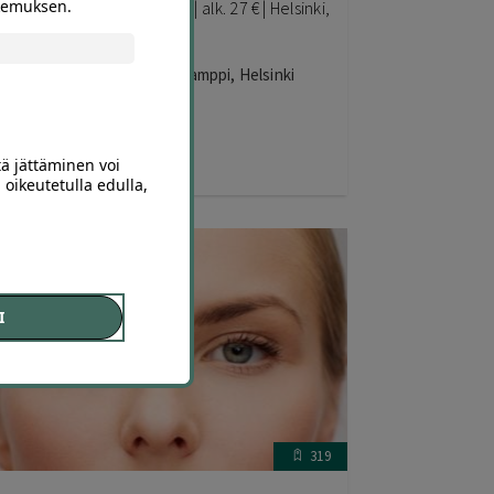
okemuksen.
ai ripsien ja kulmien värjäys | alk. 27 € | Helsinki,
amppi
eauty Salon Freda Lights Kamppi, Helsinki
34
,90
€
27
,00
tä jättäminen voi
€
 oikeutetulla edulla,
I
319