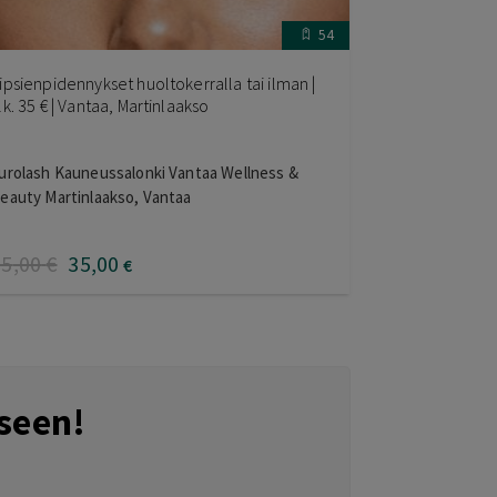
54
ipsienpidennykset huoltokerralla tai ilman |
lk. 35 € | Vantaa, Martinlaakso
urolash Kauneussalonki Vantaa Wellness &
eauty Martinlaakso, Vantaa
75
,00
€
35
,00
€
seen!