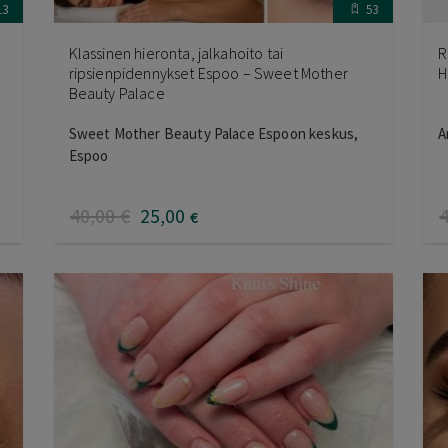
13
53
Klassinen hieronta, jalkahoito tai
R
ripsienpidennykset Espoo – Sweet Mother
H
Beauty Palace
Sweet Mother Beauty Palace Espoon keskus,
A
Espoo
40
,00
€
25
,00
€