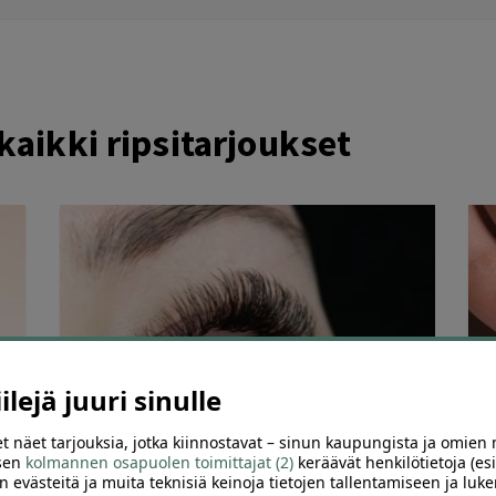
aikki ripsitarjoukset
lejä juuri sinulle
8
70
t näet tarjouksia, jotka kiinnostavat – sinun kaupungista ja omien 
 sen
kolmannen osapuolen toimittajat (2)
keräävät henkilötietoja (esi
Ripsienpidennykset tai brasilialainen
K
n evästeitä ja muita teknisiä keinoja tietojen tallentamiseen ja luke