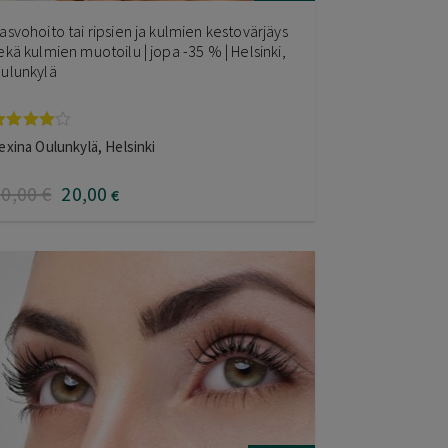
asvohoito tai ripsien ja kulmien kestovärjäys
ekä kulmien muotoilu | jopa -35 % | Helsinki,
ulunkylä
rvostelu
exina Oulunkylä, Helsinki
uotteesta:
.00
/ 5
30
,00
€
20
,00
€