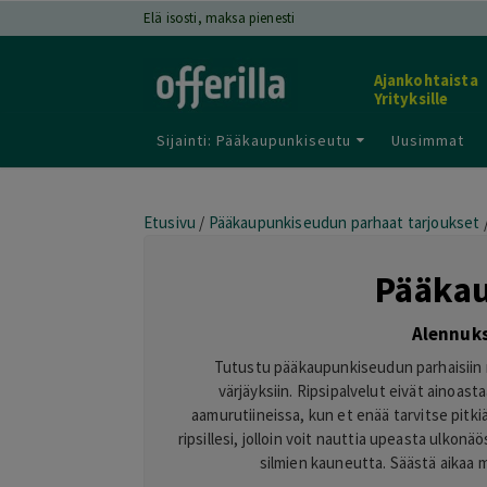
Elä isosti, maksa pienesti
Ajankohtaista
Yrityksille
Sijainti: Pääkaupunkiseutu
Uusimmat
Etusivu
/
Pääkaupunkiseudun parhaat tarjoukset
Pääkau
Alennuks
Tutustu pääkaupunkiseudun parhaisiin rip
värjäyksiin. Ripsipalvelut eivät ainoa
aamurutiineissa, kun et enää tarvitse pitk
ripsillesi, jolloin voit nauttia upeasta ulkon
silmien kauneutta. Säästä aikaa 