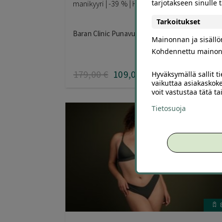
tarjotakseen sinulle
manikyyri | -39 % | Helsinki, Punavuori
Tarkoitukset
Baran Clinic Punavuori, Helsinki
Mainonnan ja sisäll
Kohdennettu mainon
179
,00
€
109
,00
Hyväksymällä sallit t
€
vaikuttaa asiakaskoke
voit vastustaa tätä t
Tietosuoja