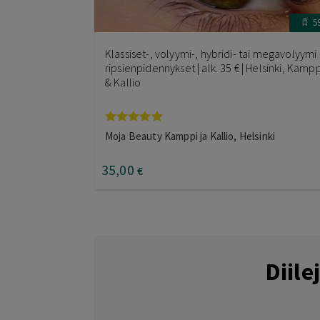
5
Klassiset-, volyymi-, hybridi- tai megavolyymi 
ripsienpidennykset | alk. 35 € | Helsinki, Kampp
& Kallio
Arvostelu
Moja Beauty Kamppi ja Kallio, Helsinki
tuotteesta:
5.00
/ 5
35
,00
€
Diil