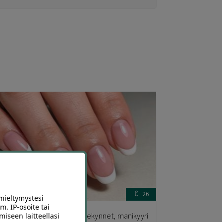
26
mieltymystesi
m. IP-osoite tai
ampaamoleikkaus, rakennekynnet, manikyyri
miseen laitteellasi