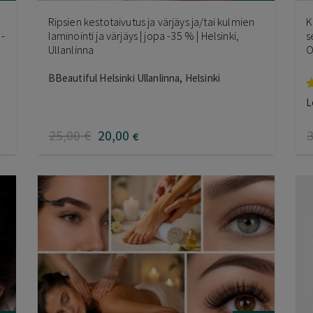
Ripsien kestotaivutus ja värjäys ja/tai kulmien
K
a-
laminointi ja värjäys | jopa -35 % | Helsinki,
s
Ullanlinna
O
BBeautiful Helsinki Ullanlinna, Helsinki
A
L
t
4
25
,00
€
20
,00
€