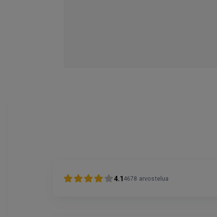
4.1
4678
arvostelua