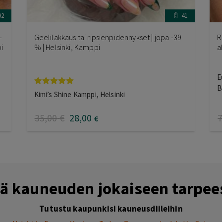
92
41
-
Geelilakkaus tai ripsienpidennykset | jopa -39
R
i
% | Helsinki, Kamppi
a
E
B
Arvostelu
Kimi’s Shine Kamppi, Helsinki
tuotteesta:
5.00
/ 5
35
,00
€
28
,00
€
ejä kauneuden jokaiseen tarpee
Tutustu kaupunkisi kauneusdiileihin