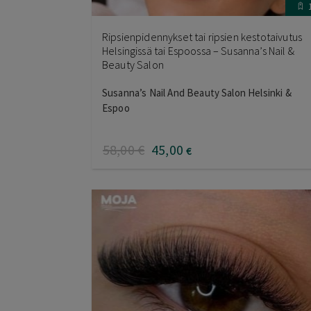
Ripsienpidennykset tai ripsien kestotaivutus
Helsingissä tai Espoossa – Susanna’s Nail &
Beauty Salon
Susanna’s Nail And Beauty Salon Helsinki &
Espoo
58
,00
€
45
,00
€