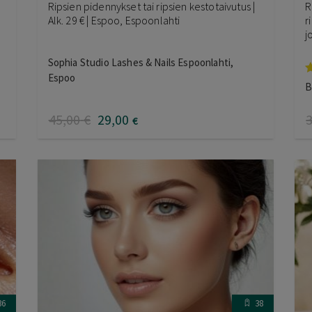
Ripsien pidennykset tai ripsien kestotaivutus |
R
Alk. 29 € | Espoo, Espoonlahti
r
j
Sophia Studio Lashes & Nails Espoonlahti,
Espoo
A
B
t
5
45
,00
€
29
,00
€
36
38