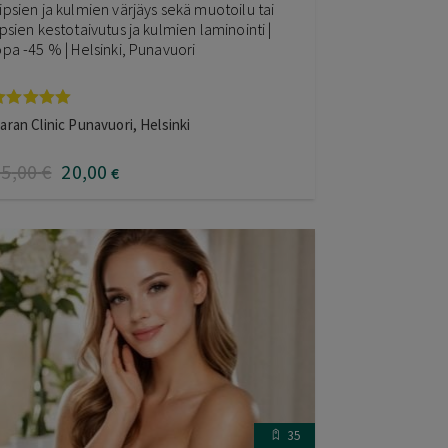
ipsien ja kulmien värjäys sekä muotoilu tai
ipsien kestotaivutus ja kulmien laminointi |
opa -45 % | Helsinki, Punavuori
rvostelu
aran Clinic Punavuori, Helsinki
uotteesta:
.00
/ 5
35
,00
€
20
,00
€
35