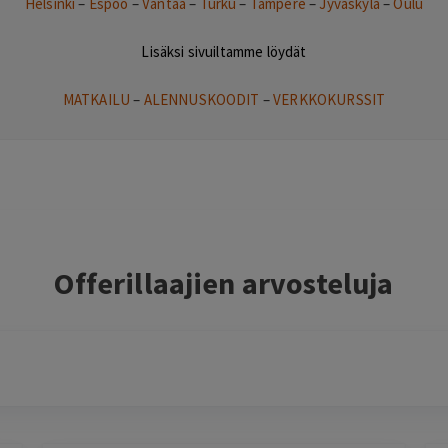
Helsinki
–
Espoo
–
Vantaa
–
Turku
–
Tampere
–
Jyväskylä
–
Oulu
Lisäksi sivuiltamme löydät
MATKAILU
–
ALENNUSKOODIT
–
VERKKOKURSSIT
Offerillaajien arvosteluja