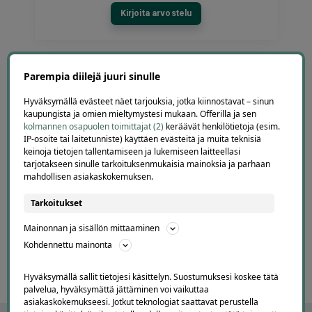
Kirjoita arvostelu
Parempia diilejä juuri sinulle
Eija
E
Hyväksymällä evästeet näet tarjouksia, jotka kiinnostavat – sinun
Helsinki
kaupungista ja omien mieltymystesi mukaan. Offerilla ja sen
2 days ago
kolmannen osapuolen toimittajat (2)
keräävät henkilötietoja (esim.
Kaikki meni ihan nappiin! Suosittelen!
IP-osoite tai laitetunniste) käyttäen evästeitä ja muita teknisiä
Lisätty
keinoja tietojen tallentamiseen ja lukemiseen laitteellasi
tarjotakseen sinulle tarkoituksenmukaisia mainoksia ja parhaan
mahdollisen asiakaskokemuksen.
Page
Tarkoitukset
6
6 / 60
Mainonnan ja sisällön mittaaminen
of
60
Kohdennettu mainonta
Hyväksymällä sallit tietojesi käsittelyn. Suostumuksesi koskee tätä
palvelua, hyväksymättä jättäminen voi vaikuttaa
asiakaskokemukseesi. Jotkut teknologiat saattavat perustella