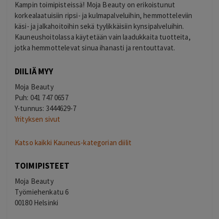
Kampin toimipisteissä! Moja Beauty on erikoistunut
korkealaatuisiin ripsi- ja kulmapalveluihin, hemmotteleviin
käsi- ja jalkahoitoihin sekä tyylikkäisiin kynsipalveluihin.
Kauneushoitolassa käytetään vain laadukkaita tuotteita,
jotka hemmottelevat sinua ihanasti ja rentouttavat.
DIILIÄ MYY
Moja Beauty
Puh: 041 747 0657
Y-tunnus: 3444629-7
Yrityksen sivut
Katso kaikki Kauneus-kategorian diilit
TOIMIPISTEET
Moja Beauty
Työmiehenkatu 6
00180 Helsinki