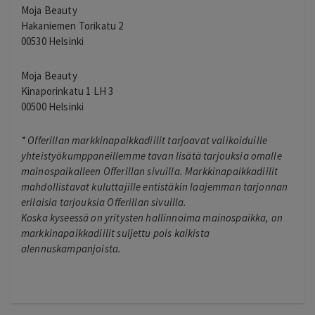
Moja Beauty
Hakaniemen Torikatu 2
00530 Helsinki
Moja Beauty
Kinaporinkatu 1 LH 3
00500 Helsinki
*
Offerillan markkinapaikkadiilit tarjoavat valikoiduille
yhteistyökumppaneillemme tavan lisätä tarjouksia omalle
mainospaikalleen Offerillan sivuilla. Markkinapaikkadiilit
mahdollistavat kuluttajille entistäkin laajemman tarjonnan
erilaisia tarjouksia Offerillan sivuilla.
Koska kyseessä on yritysten hallinnoima mainospaikka, on
markkinapaikkadiilit suljettu pois kaikista
alennuskampanjoista.