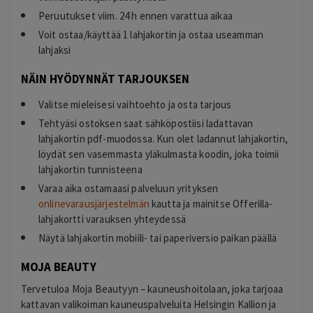
Peruutukset viim. 24 h ennen varattua aikaa
Voit ostaa/käyttää 1 lahjakortin ja ostaa useamman
lahjaksi
NÄIN HYÖDYNNÄT TARJOUKSEN
Valitse mieleisesi vaihtoehto ja osta tarjous
Tehtyäsi ostoksen saat sähköpostiisi ladattavan
lahjakortin pdf-muodossa. Kun olet ladannut lahjakortin,
löydät sen vasemmasta yläkulmasta koodin, joka toimii
lahjakortin tunnisteena
Varaa aika ostamaasi palveluun yrityksen
onlinevarausjärjestelmän
kautta ja mainitse Offerilla-
lahjakortti varauksen yhteydessä
Näytä lahjakortin mobiili- tai paperiversio paikan päällä
MOJA BEAUTY
Tervetuloa Moja Beautyyn – kauneushoitolaan, joka tarjoaa
kattavan valikoiman kauneuspalveluita Helsingin Kallion ja