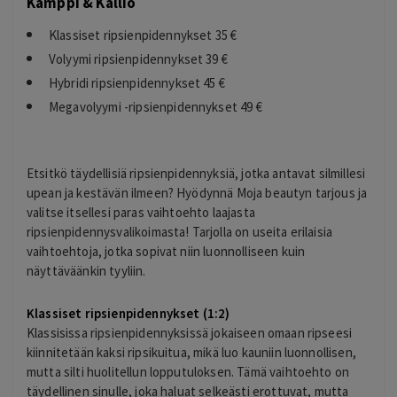
Kamppi & Kallio
Klassiset ripsienpidennykset 35 €
Volyymi ripsienpidennykset 39 €
Hybridi ripsienpidennykset 45 €
Megavolyymi -ripsienpidennykset 49 €
Etsitkö täydellisiä ripsienpidennyksiä, jotka antavat silmillesi
upean ja kestävän ilmeen? Hyödynnä Moja beautyn tarjous ja
valitse itsellesi paras vaihtoehto laajasta
ripsienpidennysvalikoimasta! Tarjolla on useita erilaisia
vaihtoehtoja, jotka sopivat niin luonnolliseen kuin
näyttäväänkin tyyliin.
Klassiset ripsienpidennykset (1:2)
Klassisissa ripsienpidennyksissä jokaiseen omaan ripseesi
kiinnitetään kaksi ripsikuitua, mikä luo kauniin luonnollisen,
mutta silti huolitellun lopputuloksen. Tämä vaihtoehto on
täydellinen sinulle, joka haluat selkeästi erottuvat, mutta