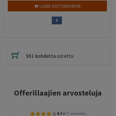
LISÄÄ OSTOSKORIIN
591 kohdetta
ostettu
Offerillaajien arvosteluja
4.1
4671
arvostelua