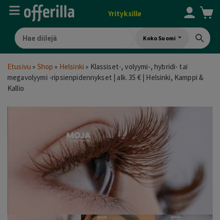
Yrityksille
Koko Suomi
Etusivu
»
Shop
»
Helsinki
»
Klassiset-, volyymi-, hybridi- tai
megavolyymi -ripsienpidennykset | alk. 35 € | Helsinki, Kamppi &
Kallio