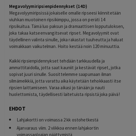
Megavolyymiripsienpidennykset (14D)
Megavolyymiripsissä jokaiselle omalle ripseesi kiinnitetään
viuhkan muotoinen ripsikimppu, jossa on peräti 14
ripsikuitua. Tämä luo paksun ja dramaattisen lopputuloksen,
joka takaa katseenvangitsevat ripset. Megavolyymit ovat
täydellinen valinta sinulle, joka rakastat tuuheutta ja haluat
voimakkaan vaikutelman. Hoito kestää noin 120 minuuttia.
Kaikki ripsienpidennykset tehdään tarkkuudella ja
ammattitaidolla, jotta saat kauniit ja kestävät ripset, jotka
sopivat juuri sinulle. Suosittelemme saapumaan ilman
silmämeikkiä, jotta varattu aika käytetään tehokkaasti itse
ripsien laittamiseen. Varaa aikasi jo tänään ja nauti
huolettomista, täydellisesti laitetuista ripsistä joka päivä!
EHDOT
Lahjakortti on voimassa 2 kk ostohetkestä
Ajanvaraus viim. 2 viikkoa ennen lahjakortin
voimassaoloajan päättymistä