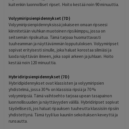
kuitenkin luonnolliset ripset. Hoito kestää noin 90 minuuttia.
Volyymiripsienpidennykset (7D)
Volyymiripsienpidennyksissä jokaiseen omaan ripseesi
kiinnitetään viuhkan muotoinen ripsikimppu, jossa on
seitsemän ripsikuitua. Tämä tarjoaa huomattavasti
tuuheamman ja näyttävämmän lopputuloksen. Volyymiripset
sopivat erityisesti sinulle, joka haluat korostaa silmiäsi ja
luoda näyttävän ilmeen, joka sopii arkeen ja juhlaan. Hoito
kestää noin 120 minuuttia.
Hybridiripsienpidennykset (7D)
Hybridipidennykset ovat klassisten ja volyymiripsien
yhdistelmä, jossa 30 % on klassisia ripsiä ja 70 %
volyymiripsiä. Tämä vaihtoehto tarjoaa upean tasapainon
luonnollisuuden ja näyttävyyden välillä. Hybridiripset sopivat
täydellisesti, jos haluat ripauksen tuuheutta klassisiin ripsiin
yhdistettynä. Tämä tyyli luo kauniin sekoituksen keveyttä ja
runsautta.