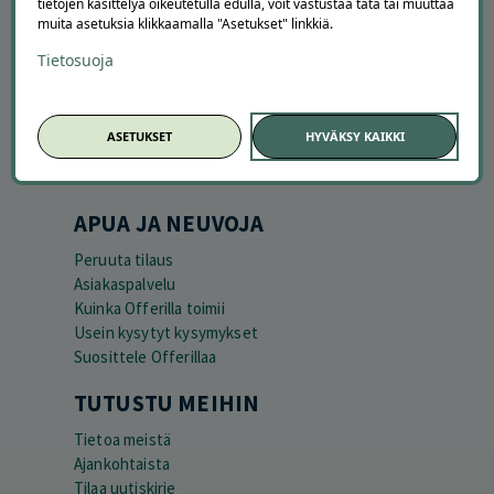
tietojen käsittelyä oikeutetulla edulla, voit vastustaa tätä tai muuttaa
muita asetuksia klikkaamalla "Asetukset" linkkiä.
Tietosuoja
ASETUKSET
HYVÄKSY KAIKKI
APUA JA NEUVOJA
Peruuta tilaus
Asiakaspalvelu
Kuinka Offerilla toimii
Usein kysytyt kysymykset
Suosittele Offerillaa
TUTUSTU MEIHIN
Tietoa meistä
Ajankohtaista
Tilaa uutiskirje