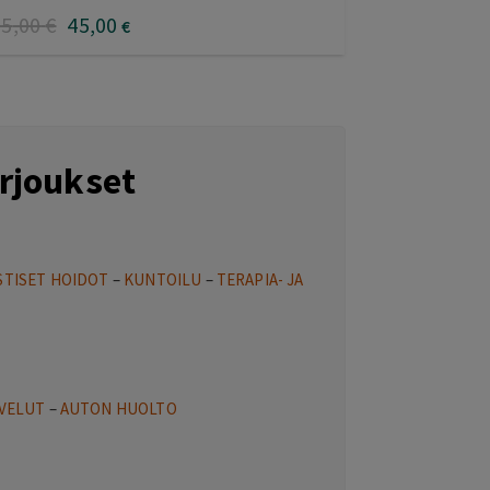
.33
/ 5
55
,00
€
45
,00
€
rjoukset
STISET HOIDOT
–
KUNTOILU
–
TERAPIA- JA
VELUT
–
AUTON HUOLTO