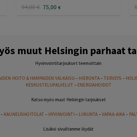
5.00
/ 5
4
94
,00
€
75
,00
€
yös muut Helsingin parhaat ta
Hyvinvointitarjoukset teemoittain
IDEN HOITO & HAMPAIDEN VALKAISU
–
HIERONTA
–
TERVEYS
–
HOLI
KESKUSTELUPALVELUT
–
ENERGIAHOIDOT
Katso myös muut Helsingin tarjoukset
–
KAUNEUSHOITOLAT
–
HYVINVOINTI
–
LIIKUNTA
–
VAPAA-AIKA
–
PAL
Lisäksi sivuiltamme löydät