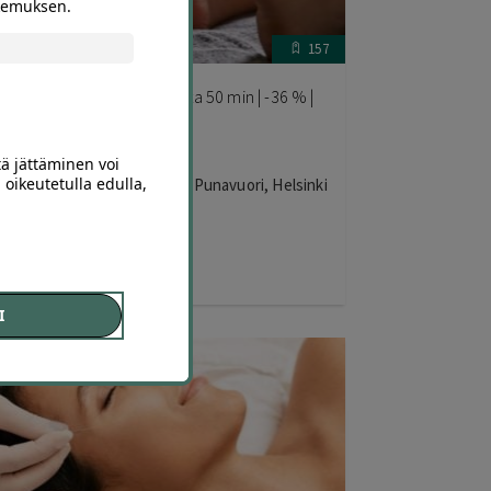
okemuksen.
157
yöhyketerapia jalkahieronta 50 min | -36 % |
elsinki
tä jättäminen voi
 oikeutetulla edulla,
armoney Meridian Wellness Punavuori, Helsinki
70
,00
€
45
,00
€
I