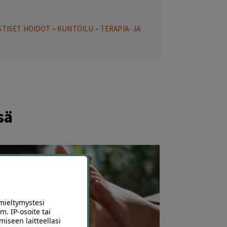
STISET HOIDOT
–
KUNTOILU
–
TERAPIA- JA
sä
mieltymystesi
m. IP-osoite tai
miseen laitteellasi