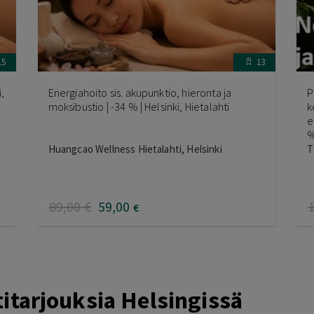
15
13
,
Energiahoito sis. akupunktio, hieronta ja
P
moksibustio | -34 % | Helsinki, Hietalahti
k
e
%
Huangcao Wellness Hietalahti, Helsinki
T
89
,00
€
59
,00
€
itarjouksia Helsingissä