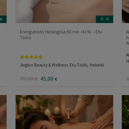
48
76
Energiahoito Helsingissä 60 min -43 % – Etu-
A
Töölö
h
%
A
H
Arvostelu
Jingluo Beauty & Wellness Etu-Töölö, Helsinki
tuotteesta:
5.00
/ 5
79
,00
€
45
,00
€