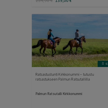
254
,90
€
139
,00
€
6
Ratsastustunti Kirkkonummi – tutustu
ratsastukseen Palmun Ratsutallilla
Palmun Ratsutalli Kirkkonummi