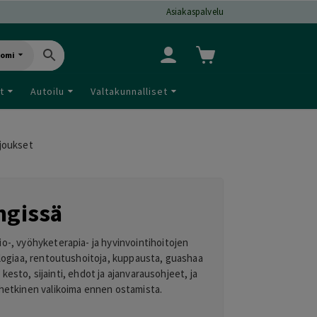
Asiakaspalvelu
uomi
t
Autoilu
Valtakunnalliset
rjoukset
ngissä
o-, vyöhyketerapia- ja hyvinvointihoitojen
ologiaa, rentoutushoitoja, kuppausta, guashaa
 kesto, sijainti, ehdot ja ajanvarausohjeet, ja
mänhetkinen valikoima ennen ostamista.