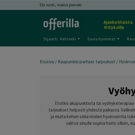
Elä isosti, maksa pienesti
Ajankohtaista
Yrityksille
Sijainti: Helsinki
Suosituimmat
Rav
Etusivu
/
Kaupunkisi parhaat tarjoukset
/
Hyvinvoi
Vyöhy
Etsitkö akupunktiota tai vyöhyketerapiaa 
tarjoukset helposti yhdestä paikasta. Valiko
ja muita kehon sekä mielen hyvinvointia tukevi
valitse sinulle sopiva hoito silloin,