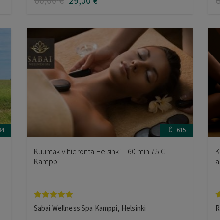
60
,00
€
29
,00
€
34
615
Kuumakivihieronta Helsinki – 60 min 75 € |
K
Kamppi
a
Arvostelu
A
Sabai Wellness Spa Kamppi, Helsinki
R
tuotteesta:
t