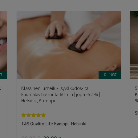
71
1037
s
Klassinen, urheilu-, syväkudos- tai
5
kuumakivihieronta 60 min | jopa -52 % |
K
Helsinki, Kamppi
S
Arvostelu
T&S Quality Life Kamppi, Helsinki
tuotteesta:
4.67
/ 5