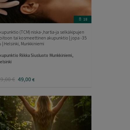
18
kupunktio (TCM) niska-,hartia-ja selkäkipujen
oitoon tai kosmeettinen akupunktio | jopa -35
 | Helsinki, Munkkiniemi
kupunktio Riikka Siusluoto Munkkiniemi,
elsinki
69
,00
€
49
,00
€