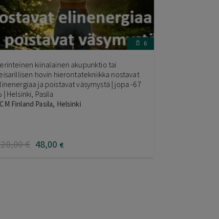
6
erinteinen kiinalainen akupunktio tai
eisarillisen hovin hierontatekniikka nostavat
linenergiaa ja poistavat väsymystä | jopa -67
 | Helsinki, Pasila
CM Finland Pasila, Helsinki
120
,00
€
48
,00
€