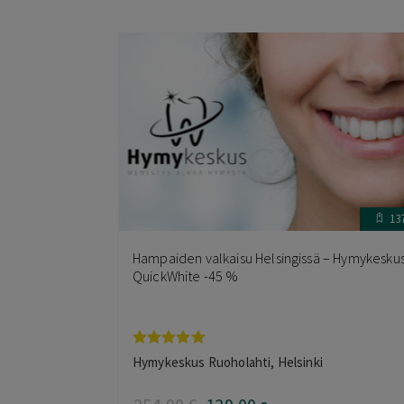
13
Hampaiden valkaisu Helsingissä – Hymykesku
QuickWhite -45 %
Arvostelu
Hymykeskus Ruoholahti, Helsinki
tuotteesta:
5.00
/ 5