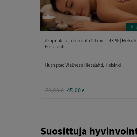
Akupunktio ja hieronta 50 min | -43 % | Helsinki
Hietalahti
Huangcao Wellness Hietalahti, Helsinki
79
,00
€
45
,00
€
Suosittuja hyvinvoint