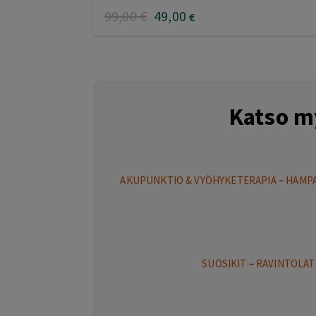
99
,00
€
49
,00
€
Katso m
AKUPUNKTIO & VYÖHYKETERAPIA
–
HAMPA
SUOSIKIT
–
RAVINTOLAT