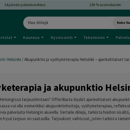
14
päivän palautusoikeus
100 % suomalainen
Koko S
intolat
Kauneus
Hyvinvointi
Tekeminen
Palvelu
nti Helsinki
/
Akupunktio ja vyöhyketerapia Helsinki – ajankohtaiset ta
keterapia ja akupunktio Helsi
Helsingissä tarjoushintaan? Offerillasta löydät ajankohtaiset akupunkti
imassa voi olla esimerkiksi akupunktiohoitoja, vyöhyketerapiaa, refleks
a palveluita Helsingin alueella. Vertaile diilejä, tarkista hoidon sisältö,
 kun hyvä tarjous on saatavilla. Tarjoukset vaihtuvat, joten tarkista tä