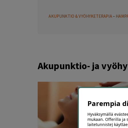
AKUPUNKTIO & VYÖHYKETERAPIA
–
HAMPA
Akupunktio- ja vyöhy
Parempia dii
Hyväksymällä evästee
mukaan. Offerilla ja
laitetunniste) käyttäe