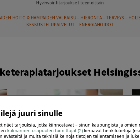
Hyvinvointitarjoukset teemoittain
IDEN HOITO & HAMPAIDEN VALKAISU
–
HIERONTA
–
TERVEYS
–
HOLI
KESKUSTELUPALVELUT
–
ENERGIAHOIDOT
keterapiatarjoukset Helsingis
lejä juuri sinulle
t näet tarjouksia, jotka kiinnostavat – sinun kaupungista ja omien 
 sen
kolmannen osapuolen toimittajat (2)
keräävät henkilötietoja (esi
n evästeitä ja muita teknisiä keinoja tietojen tallentamiseen ja luke