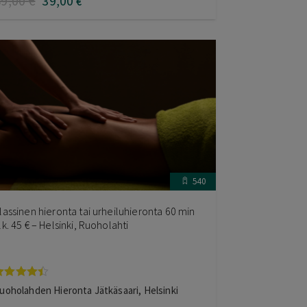
89
,00
€
39
,00
€
540
lassinen hieronta tai urheiluhieronta 60 min
lk. 45 € – Helsinki, Ruoholahti
rvostelu
uoholahden Hieronta Jätkäsaari, Helsinki
uotteesta: