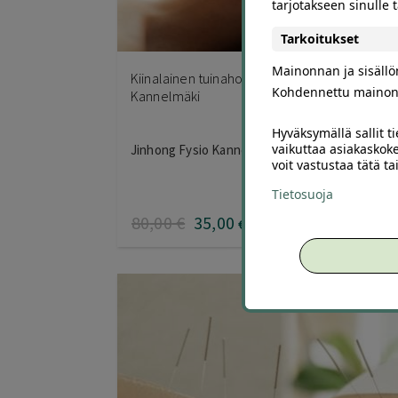
tarjotakseen sinulle
Tarkoitukset
2
Mainonnan ja sisäll
Kiinalainen tuinahoito 80 min | -56 % | Helsinki
Kohdennettu mainon
Kannelmäki
Hyväksymällä sallit t
vaikuttaa asiakaskoke
Jinhong Fysio Kannelmäki, Helsinki
voit vastustaa tätä t
Tietosuoja
80
,00
€
35
,00
€