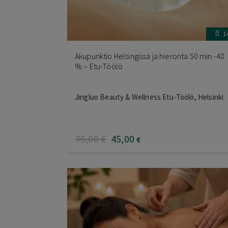
1
Akupunktio Helsingissä ja hieronta 50 min -40
% – Etu-Töölö
Jingluo Beauty & Wellness Etu-Töölö, Helsinki
75
,00
€
45
,00
€