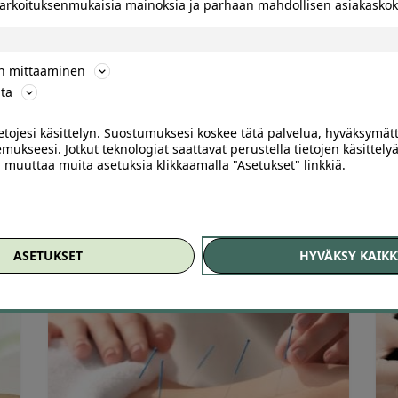
 tarkoituksenmukaisia mainoksia ja parhaan mahdollisen asiakask
83
166
ön mittaaminen
,
Akupunktio Helsingissä tai akupunktiohieronta
V
ta
-42 % – Punavuori
H
ietojesi käsittelyn. Suostumuksesi koskee tätä palvelua, hyväksymät
mukseesi. Jotkut teknologiat saattavat perustella tietojen käsittelyä
H
ai muuttaa muita asetuksia klikkaamalla "Asetukset" linkkiä.
Arvostelu
Harmoney Meridian Wellness Punavuori, Helsinki
tuotteesta:
5.00
/ 5
45
,00
€
26
,00
€
ASETUKSET
HYVÄKSY KAIKK