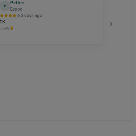
Petteri
tim
P
T
Espoo
helsi
3 days ago
OK
kiitos hien
Lisätty
Lisätty