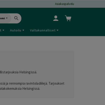
Asiakaspalvelu
uomi
t
Autoilu
Valtakunnalliset
llistarjouksia Helsingissä.
ksiä ja rennompia ravintoladiilejä. Tarjoukset
ntolakokemuksia Helsingissä.