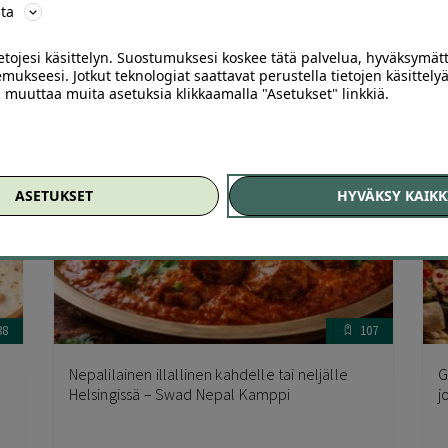
ta
Arvostelu
A
Victor´s Garden Kaartinkaupunki, Helsinki
P
tuotteesta:
t
5.00
/ 5
5
ietojesi käsittelyn. Suostumuksesi koskee tätä palvelua, hyväksymät
113
,00
€
69
,00
€
mukseesi. Jotkut teknologiat saattavat perustella tietojen käsittelyä
ai muuttaa muita asetuksia klikkaamalla "Asetukset" linkkiä.
ASETUKSET
HYVÄKSY KAIKK
38
107
Nepalilainen illallinen kahdelle tai neljälle
G
Helsingissä – Swad Nepal Kamppi
j