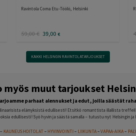
Ravintola Coma Etu-Töölö, Helsinki
R
59
,00
€
39
,00
€
KAIKKI HELSINGIN RAVINTOLATARJOUKSET
o myös muut tarjoukset Helsin
arjoamme parhaat alennukset ja edut, joilla säästät rah
naarisista elämyksistä edullisesti! Etsitkö romanttista illallista treffe
noksia edullisesti! Syö hyvin ja säästä samalla – tutustu nyt Helsingin 
–
KAUNEUSHOITOLAT
–
HYVINVOINTI
–
LIIKUNTA
–
VAPAA-AIKA
–
PAL