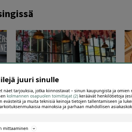
singissä
lejä juuri sinulle
t näet tarjouksia, jotka kiinnostavat – sinun kaupungista ja omien 
55
267
 sen
kolmannen osapuolen toimittajat (2)
keräävät henkilötietoja (esi
n evästeitä ja muita teknisiä keinoja tietojen tallentamiseen ja luke
Kolmen ruokalajin menu kahdelle ja pullo
K
 tarkoituksenmukaisia mainoksia ja parhaan mahdollisen asiakask
viiniä Helsingissä – Victor’s Garden -39 %
2
ön mittaaminen