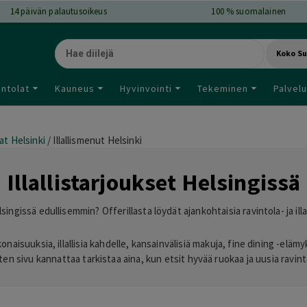
14
päivän palautusoikeus
100 % suomalainen
Koko S
intolat
Kauneus
Hyvinvointi
Tekeminen
Palvelu
at Helsinki
/
Illallismenut Helsinki
Illallistarjoukset Helsingissä
elsingissä edullisemmin? Offerillasta löydät ajankohtaisia ravintola- ja illa
aisuuksia, illallisia kahdelle, kansainvälisiä makuja, fine dining -elämy
oten sivu kannattaa tarkistaa aina, kun etsit hyvää ruokaa ja uusia ravi