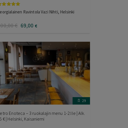
rvostelu
eorgialainen Ravintola Vazi Nihti, Helsinki
uotteesta:
.00
/ 5
100
,00
€
69
,00
€
29
etro Enoteca – 3 ruokalajin menu 1-2:lle | Alk.
5 € | Helsinki, Kaisaniemi