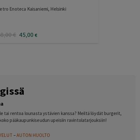
etro Enoteca Kaisaniemi, Helsinki
48
,00
€
45
,00
€
gissä
aa
ille tai rentoa lounasta ystävien kanssa? Meiltä löydät burgerit,
ja koko pääkaupunkiseudun upeisiin ravintolatarjouksiin!
VELUT
–
AUTON HUOLTO