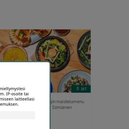
mieltymystesi
167
m. IP-osoite tai
miseen laitteellasi
orealainen kuuden ruokalajin maistelumenu
okemuksen.
-4:lle | jopa -56 % | Helsinki, Sörnäinen