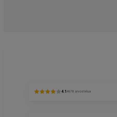
4.1
4678
arvostelua