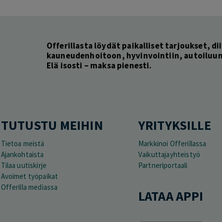
Offerillasta löydät paikalliset tarjoukset, dii
kauneudenhoitoon, hyvinvointiin, autoiluun 
Elä isosti – maksa pienesti.
TUTUSTU MEIHIN
YRITYKSILLE
Tietoa meistä
Markkinoi Offerillassa
Ajankohtaista
Vaikuttajayhteistyö
Tilaa uutiskirje
Partneriportaali
Avoimet työpaikat
Offerilla mediassa
LATAA APPI