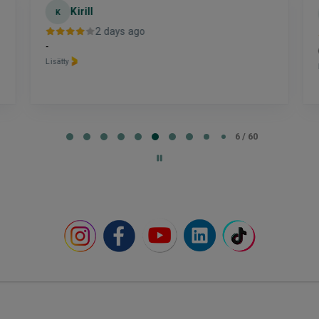
Kirill
K
2 days ago
-
Lisätty
6 / 60