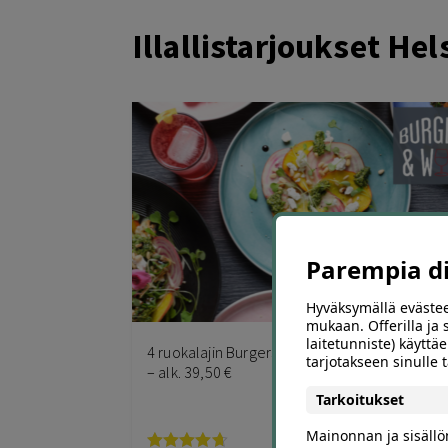
Illallistarjoukset Hel
Parempia dii
Hyväksymällä evästee
17
mukaan. Offerilla ja
laitetunniste) käyttäe
4 ruokalajin Burgers & Wine -menu Helsingissä
tarjotakseen sinulle
– alk. 39,50 €
Tarkoitukset
Mainonnan ja sisäll