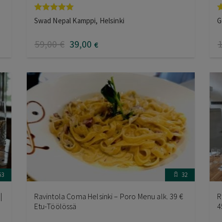
Arvostelu
A
Swad Nepal Kamppi, Helsinki
G
tuotteesta:
t
5.00
/ 5
5
59
,00
€
39
,00
€
63
32
|
Ravintola Coma Helsinki – Poro Menu alk. 39 €
R
Etu-Töölössä
4