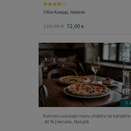
Arvostelu
Tiflisi Kamppi, Helsinki
tuotteesta:
4.00
/ 5
111
,00
€
72
,00
€
Kolmen ruokalajin menu yhdelle tai kahdelle 
-40 % | Helsinki, Meilahti