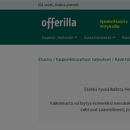
Elä isosti, maksa pienesti
Ajankohtaista
Yrityksille
Sijainti: Helsinki
Suosituimmat
Rav
Etusivu
/
Kaupunkisi parhaat tarjoukset
/
Ravintol
Etsitkö hyvää illallista H
Valikoimasta voi löytyä esimerkiksi menukokon
vaihtuvat säännöllisesti, j