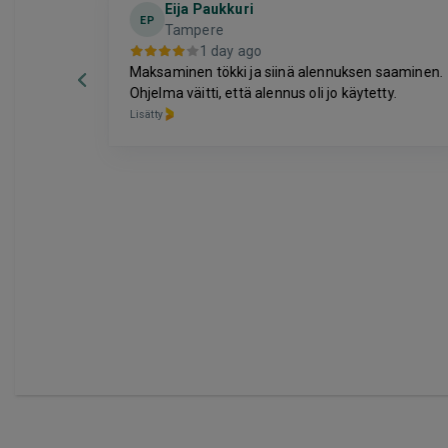
Eija Paukkuri
EP
Tampere
1 day ago
Maksaminen tökki ja siinä alennuksen saaminen.
Ohjelma väitti, että alennus oli jo käytetty.
Lisätty
Page
6
of
60