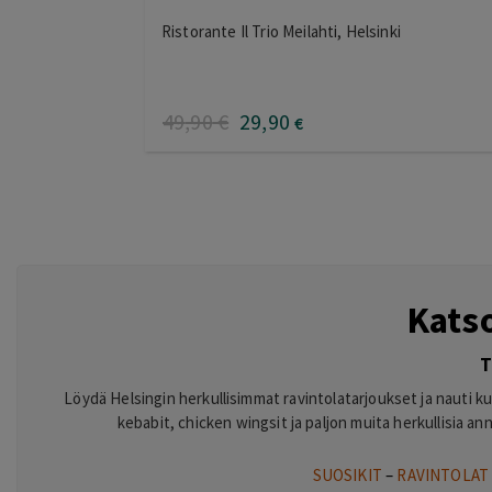
Ristorante Il Trio Meilahti, Helsinki
49
,90
€
29
,90
€
Kats
T
Löydä Helsingin herkullisimmat ravintolatarjoukset ja nauti kuli
kebabit, chicken wingsit ja paljon muita herkullisia an
SUOSIKIT
–
RAVINTOLAT