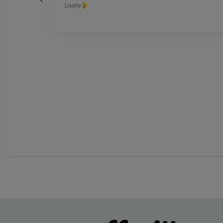
Lisätty
Page
6
of
60