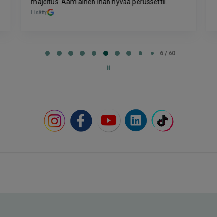
majoitus. Aamiainen ihan hyvää perussettii.
Lisätty
6 / 60