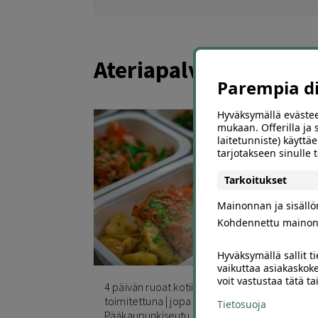
Ateriapalvelut ja cat
Parempia dii
Hyväksymällä evästee
mukaan. Offerilla ja
laitetunniste) käyttäe
tarjotakseen sinulle
Tarkoitukset
Mainonnan ja sisäll
Kohdennettu mainon
Hyväksymällä sallit t
6
vaikuttaa asiakaskoke
voit vastustaa tätä t
4 päivän ruoat kotiin
Kok
toimitettuna | jopa -30% |
ate
Tietosuoja
Pääkaupunkiseutu
-31