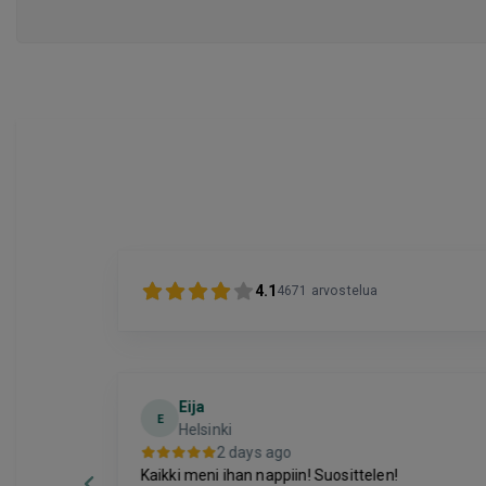
4.1
4671
arvostelua
Eija
E
Helsinki
2 days ago
Kaikki meni ihan nappiin! Suosittelen!