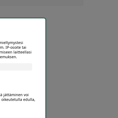
mieltymystesi
m. IP-osoite tai
miseen laitteellasi
okemuksen.
tä jättäminen voi
30
 oikeutetulla edulla,