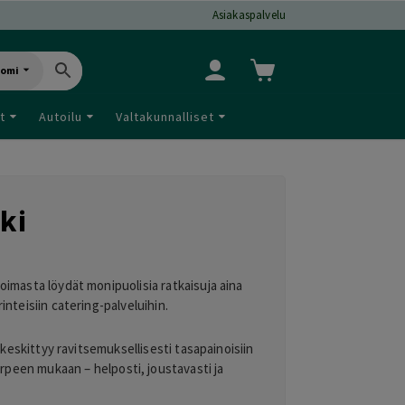
Asiakaspalvelu
uomi
t
Autoilu
Valtakunnalliset
ki
koimasta löydät monipuolisia ratkaisuja aina
inteisiin catering-palveluihin.
 keskittyy ravitsemuksellisesti tasapainoisiin
arpeen mukaan – helposti, joustavasti ja