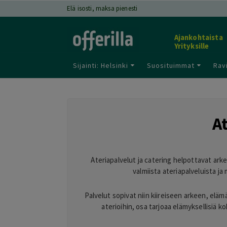
Elä isosti, maksa pienesti
Ajankohtaista
Yrityksille
Sijainti: Helsinki
Suosituimmat
Rav
A
Ateriapalvelut ja catering helpottavat arke
valmiista ateriapalveluista ja
Palvelut sopivat niin kiireiseen arkeen, eläm
aterioihin, osa tarjoaa elämyksellisiä 