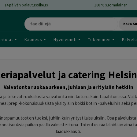
14
päivän palautusoikeus
100 % suomalainen
Koko S
intolat
Kauneus
Hyvinvointi
Tekeminen
Palvelu
teriapalvelut ja catering Helsin
Vaivatonta ruokaa arkeen, juhlaan ja erityisiin hetkiin
a ja tekevät ruokailusta vaivatonta niin kotona kuin tapahtumissa. Vali
 meal prep -kokonaisuuksista yksityisiin kokki kotiin -palveluihin sekä per
äntapamuutosten tueksi, juhliin kuin yritystilaisuuksiin. Osa palveluista
kokonaisuuksia paikan päällä valmistettuna. Toteutus räätälöidään aina t
laadukkaasti.