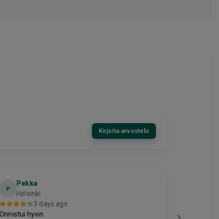
Kirjoita arvostelu
Pekka
El
E
P
Helsinki
3 days ago
Hyvä
Onnistui hyvin