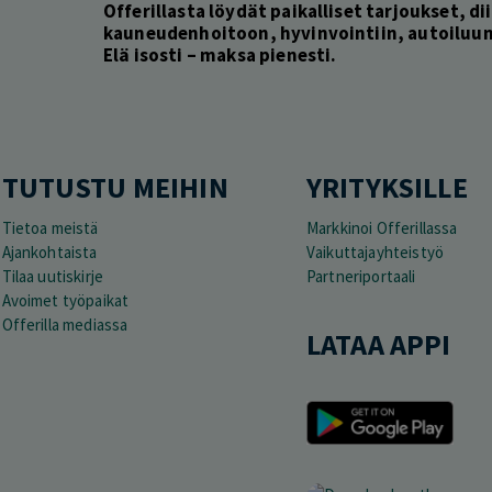
Offerillasta löydät paikalliset tarjoukset, dii
kauneudenhoitoon, hyvinvointiin, autoiluun 
Elä isosti – maksa pienesti.
TUTUSTU MEIHIN
YRITYKSILLE
Tietoa meistä
Markkinoi Offerillassa
Ajankohtaista
Vaikuttajayhteistyö
Tilaa uutiskirje
Partneriportaali
Avoimet työpaikat
Offerilla mediassa
LATAA APPI