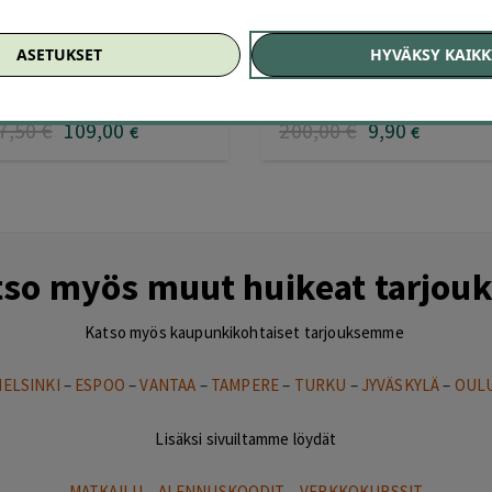
Your Table Pääkaupunkiseutu
Satama Catering
ASETUKSET
HYVÄKSY KAIKK
Pääkaupunkiseutu
7
,50
€
109
,00
200
,00
€
9
,90
€
€
tso myös muut huikeat tarjouk
Katso myös kaupunkikohtaiset tarjouksemme
HELSINKI
–
ESPOO
–
VANTAA
–
TAMPERE
–
TURKU
–
JYVÄSKYLÄ
–
OUL
Lisäksi sivuiltamme löydät
MATKAILU
–
ALENNUSKOODIT
–
VERKKOKURSSIT