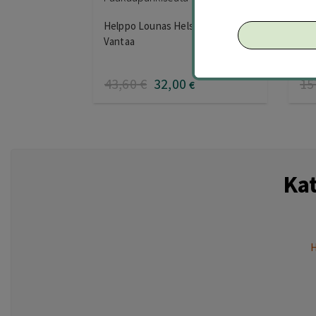
Helppo Lounas Helsinki, Espoo &
At 
Vantaa
43
,60
€
32
,00
15
€
Ka