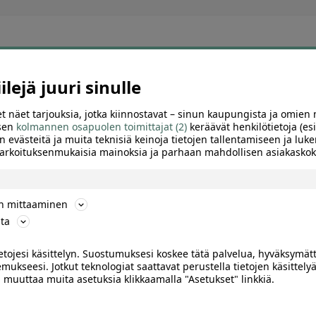
ering Helsinki
lejä juuri sinulle
t näet tarjouksia, jotka kiinnostavat – sinun kaupungista ja omien 
 sen
kolmannen osapuolen toimittajat (2)
keräävät henkilötietoja (esi
n evästeitä ja muita teknisiä keinoja tietojen tallentamiseen ja luke
 tarkoituksenmukaisia mainoksia ja parhaan mahdollisen asiakask
ön mittaaminen
ta
ietojesi käsittelyn. Suostumuksesi koskee tätä palvelua, hyväksymät
10
mukseesi. Jotkut teknologiat saattavat perustella tietojen käsittelyä
ai muuttaa muita asetuksia klikkaamalla "Asetukset" linkkiä.
ki kotiin – räätälöity
200 € Lahjakortti catering-
riapalvelu jopa 4:lle päivälle |
palveluihin | Vain 9,90 €
 % | Pääkaupunkiseutu