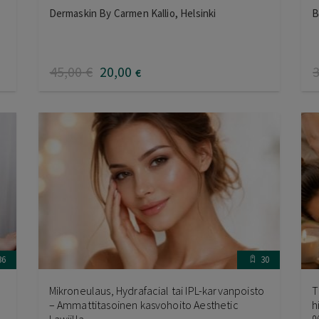
Dermaskin By Carmen Kallio, Helsinki
B
45
,00
€
20
,00
€
36
30
Mikroneulaus, Hydrafacial tai IPL-karvanpoisto
T
– Ammattitasoinen kasvohoito Aesthetic
h