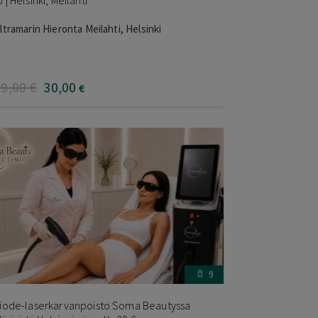
 | Helsinki, Meilahti
ltramarin Hieronta Meilahti, Helsinki
39
,00
€
30
,00
€
9
iode-laserkarvanpoisto Soma Beautyssa