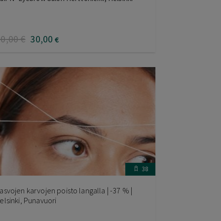
60
,00
€
30
,00
€
38
asvojen karvojen poisto langalla | -37 % |
elsinki, Punavuori