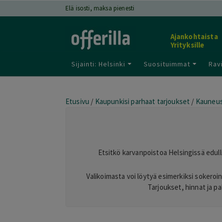
Elä isosti, maksa pienesti
Ajankohtaista
Yrityksille
Sijainti: Helsinki
Suosituimmat
Rav
Etusivu
/
Kaupunkisi parhaat tarjoukset
/
Kauneus
Etsitkö karvanpoistoa Helsingissä edull
Valikoimasta voi löytyä esimerkiksi sokeroin
Tarjoukset, hinnat ja p