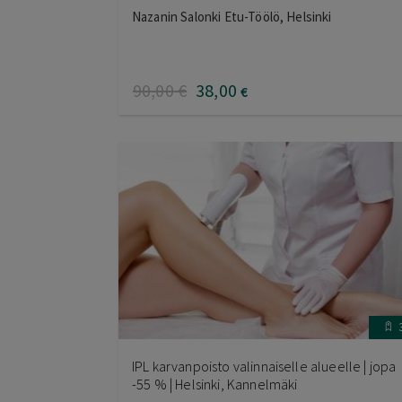
Nazanin Salonki Etu-Töölö, Helsinki
90
,00
€
38
,00
€
IPL karvanpoisto valinnaiselle alueelle | jopa
-55 % | Helsinki, Kannelmäki