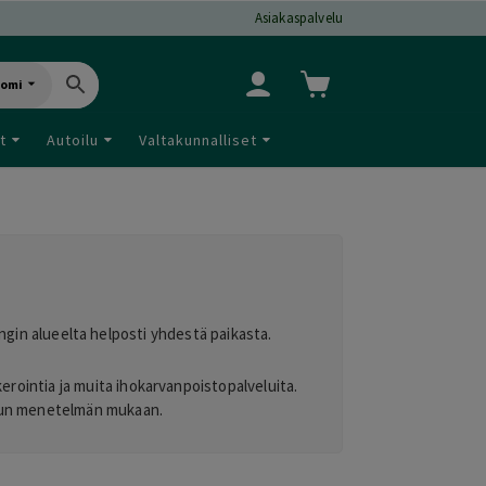
Asiakaspalvelu
uomi
t
Autoilu
Valtakunnalliset
ngin alueelta helposti yhdestä paikasta.
kerointia ja muita ihokarvanpoistopalveluita.
litun menetelmän mukaan.