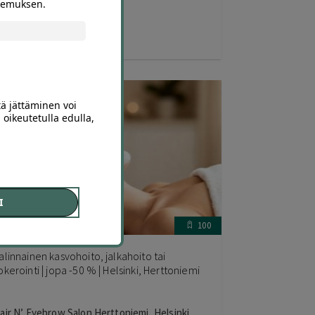
okemuksen.
50
,00
€
35
,00
€
tä jättäminen voi
 oikeutetulla edulla,
I
100
alinnainen kasvohoito, jalkahoito tai
okerointi | jopa -50 % | Helsinki, Herttoniemi
air N’ Eyebrow Salon Herttoniemi, Helsinki