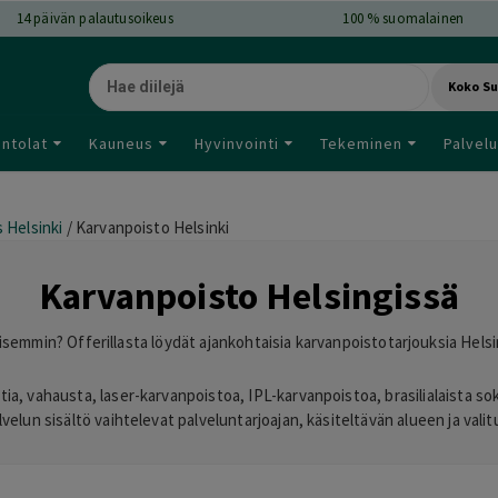
14
päivän palautusoikeus
100 % suomalainen
Koko S
intolat
Kauneus
Hyvinvointi
Tekeminen
Palvelu
 Helsinki
/
Karvanpoisto Helsinki
Karvanpoisto Helsingissä
isemmin? Offerillasta löydät ajankohtaisia karvanpoistotarjouksia Helsi
tia, vahausta, laser-karvanpoistoa, IPL-karvanpoistoa, brasilialaista so
alvelun sisältö vaihtelevat palveluntarjoajan, käsiteltävän alueen ja va