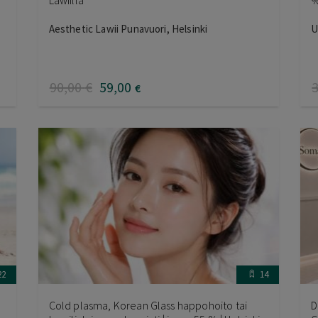
Lawiilla
%
Aesthetic Lawii Punavuori, Helsinki
U
90
,00
€
59
,00
€
22
14
Cold plasma, Korean Glass happohoito tai
D