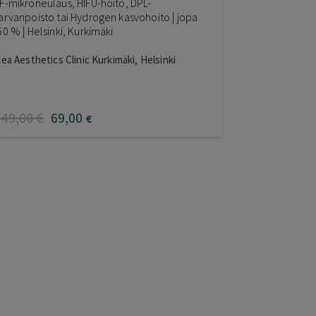
F-mikroneulaus, HIFU-hoito, DPL-
arvanpoisto tai Hydrogen kasvohoito | jopa
60 % | Helsinki, Kurkimäki
lea Aesthetics Clinic Kurkimäki, Helsinki
149
,00
€
69
,00
€