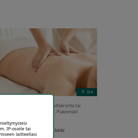
314
lassinen hieronta, kuumakivihieronta tai
ahaus | jopa -45 % | Helsinki, Pukinmäki
mieltymystesi
m. IP-osoite tai
urMur Studio Pukinmäki, Helsinki
miseen laitteellasi