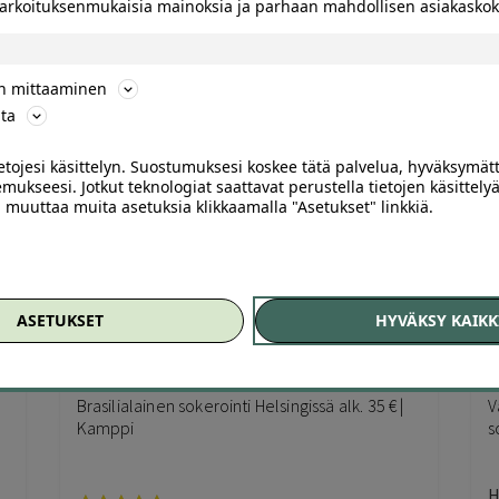
 tarkoituksenmukaisia mainoksia ja parhaan mahdollisen asiakask
327
,00
€
69
,00
€
ön mittaaminen
ta
ietojesi käsittelyn. Suostumuksesi koskee tätä palvelua, hyväksymät
mukseesi. Jotkut teknologiat saattavat perustella tietojen käsittelyä
ai muuttaa muita asetuksia klikkaamalla "Asetukset" linkkiä.
ASETUKSET
HYVÄKSY KAIKK
62
149
Brasilialainen sokerointi Helsingissä alk. 35 € |
V
Kamppi
s
H