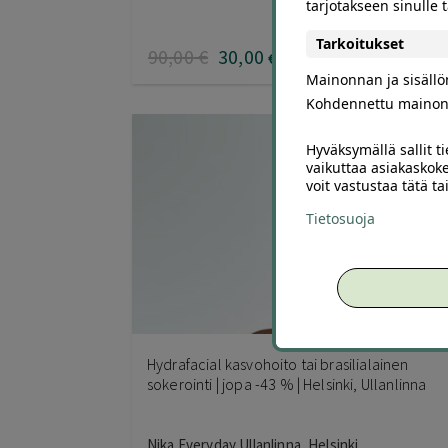
tarjotakseen sinulle
Tarkoitukset
90
,00
€
30
,00
€
Mainonnan ja sisäll
Kohdennettu mainon
Hyväksymällä sallit t
vaikuttaa asiakaskoke
voit vastustaa tätä t
Tietosuoja
2
Hydrafacial kasvohoito tai brasilialainen
sokerointi | jopa -43 % | Helsinki, Ullanlinna
Nika Everyday Ullanlinna, Helsinki