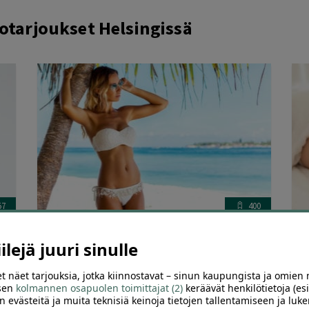
otarjoukset Helsingissä
57
400
ELOS Laser -karvanpoisto | jopa -83 % |
K
lejä juuri sinulle
Helsinki, Ruoholahti
v
t näet tarjouksia, jotka kiinnostavat – sinun kaupungista ja omien 
 sen
kolmannen osapuolen toimittajat (2)
keräävät henkilötietoja (esi
Kauneushoitola Denova Ruoholahti, Helsinki
M
n evästeitä ja muita teknisiä keinoja tietojen tallentamiseen ja luke