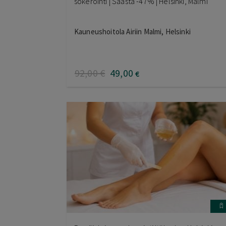
sokerointi | Säästä -47% | Helsinki, Malmi
Kauneushoitola Airiin Malmi, Helsinki
92
,00
€
49
,00
€