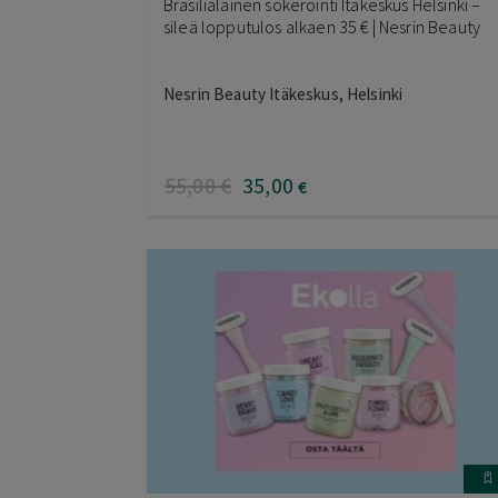
Brasilialainen sokerointi Itäkeskus Helsinki –
sileä lopputulos alkaen 35 € | Nesrin Beauty
Nesrin Beauty Itäkeskus, Helsinki
55
,00
€
35
,00
€