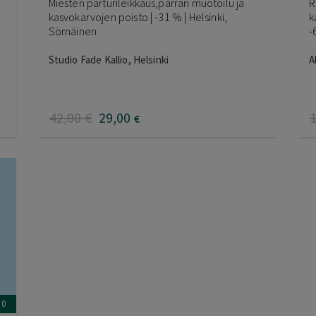
Miesten parturileikkaus,parran muotoilu ja
R
kasvokarvojen poisto | -31 % | Helsinki,
k
Sörnäinen
-
Studio Fade Kallio, Helsinki
A
42
,00
€
29
,00
€
0