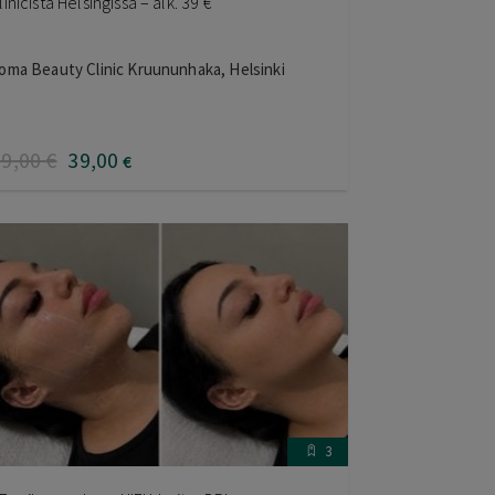
linicistä Helsingissä – alk. 39 €
oma Beauty Clinic Kruununhaka, Helsinki
69
,00
€
39
,00
€
3