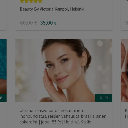
Arvostelu
Beauty By Victoria Kamppi, Helsinki
tuotteesta:
5.00
/ 5
60
,00
€
35
,00
€
45
39
Ultraäänikasvohoito, mekaaninen
K
ihonpuhdistus, reisien vahaus tai brasilialainen
H
sokerointi | jopa -55 % | Helsinki, Kallio