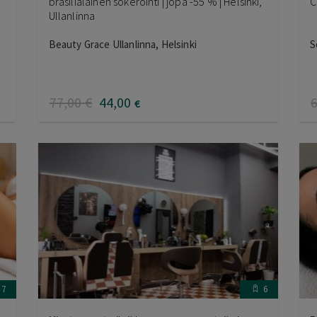
brasilialainen sokerointi | jopa -55 % | Helsinki,
C
Ullanlinna
Beauty Grace Ullanlinna, Helsinki
S
77
,00
€
44
,00
€
7
6