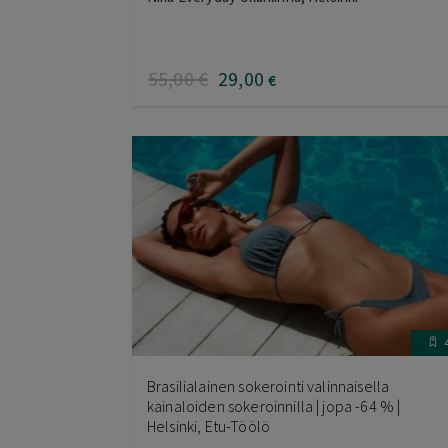
55
,00
€
29
,00
€
Brasilialainen sokerointi valinnaisella
kainaloiden sokeroinnilla | jopa -64 % |
Helsinki, Etu-Töölö