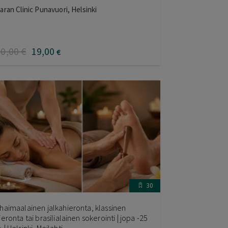
aran Clinic Punavuori, Helsinki
30
,00
€
19
,00
€
30
haimaalainen jalkahieronta, klassinen
ieronta tai brasilialainen sokerointi | jopa -25