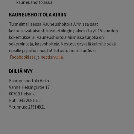
kauneushoitolassa
KAUNEUSHOITOLA AIRIIN
Tunnelmallisessa Kauneushoitola Airinissa saat
kokonaisvaltaisesti kosmetologin palveluita yli 15-vuoden
kokemuksella. Kauneushoitola Airiinissa tarjolla on
sokerointeja, kasvohoitoja, kestovärjäyksiä kulmille sekä
ripsille ja paljon muuta! Tutustu hoitolaan lisää
Facebookissa
ja
nettisivuilla
.
DIILIÄ MYY
Kauneushoitola Airiin
Vanha Helsingintie 17
00700 Helsinki
Puh. 045 2081055
Y-tunnus: 23514821