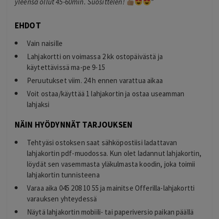
yleensä ollut 45-60min. Suosittelen!
”
EHDOT
Vain naisille
Lahjakortti on voimassa 2 kk ostopäivästä ja
käytettävissä ma-pe 9-15
Peruutukset viim. 24 h ennen varattua aikaa
Voit ostaa/käyttää 1 lahjakortin ja ostaa useamman
lahjaksi
NÄIN HYÖDYNNÄT TARJOUKSEN
Tehtyäsi ostoksen saat sähköpostiisi ladattavan
lahjakortin pdf-muodossa. Kun olet ladannut lahjakortin,
löydät sen vasemmasta yläkulmasta koodin, joka toimii
lahjakortin tunnisteena
Varaa aika 045 208 10 55 ja mainitse Offerilla-lahjakortti
varauksen yhteydessä
Näytä lahjakortin mobiili- tai paperiversio paikan päällä