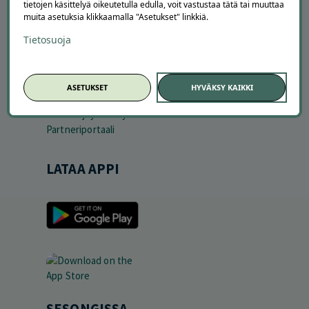
Ajankohtaista
tietojen käsittelyä oikeutetulla edulla, voit vastustaa tätä tai muuttaa
Tilaa uutiskirje
muita asetuksia klikkaamalla "Asetukset" linkkiä.
Avoimet työpaikat
Tietosuoja
Offerilla mediassa
YRITYKSILLE
ASETUKSET
HYVÄKSY KAIKKI
Markkinoi Offerillassa
Vaikuttajayhteistyö
Partneriportaali
LATAA APPI