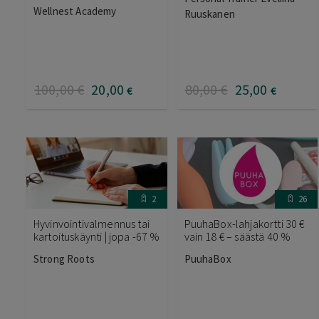
Wellnest Academy
Ruuskanen
100
,00
€
20
,00
80
,00
€
25
,00
€
€
2
26
Hyvinvointivalmennus tai
PuuhaBox-lahjakortti 30 €
kartoituskäynti | jopa -67 %
vain 18 € – säästä 40 %
Strong Roots
PuuhaBox