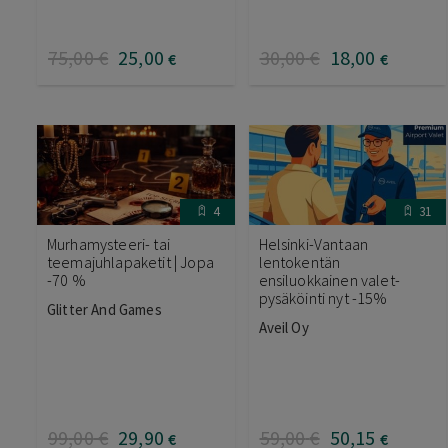
75
,00
€
25
,00
30
,00
€
18
,00
€
€
4
31
Murhamysteeri- tai
Helsinki-Vantaan
teemajuhlapaketit | Jopa
lentokentän
-70 %
ensiluokkainen valet-
pysäköinti nyt -15%
Glitter And Games
Aveil Oy
99
,00
€
29
,90
59
,00
€
50
,15
€
€