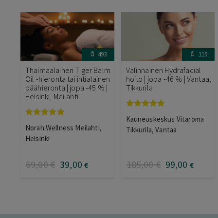
493
119
Thaimaalainen Tiger Balm
Valinnainen Hydrafacial
Oil -hieronta tai intialainen
hoito | jopa -46 % | Vantaa,
päähieronta | jopa -45 % |
Tikkurila
Helsinki, Meilahti
Arvostelu
Kauneuskeskus Vitaroma
tuotteesta:
Arvostelu
Norah Wellness Meilahti,
5.00
/ 5
Tikkurila, Vantaa
tuotteesta:
5.00
/ 5
Helsinki
69
,00
€
39
,00
185
,00
€
99
,00
€
€