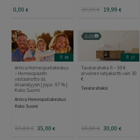
0
,00
39
,99
€
19
,99
€
€
60
17
Arnica Homeopatiakeskus
Tavararahaksi.fi – 50 €
– Homeopaatin
arvoinen lahjakortti vain 30
vastaanotto sis.
€
iirisanalyysin | jopa -57 % |
Tavararahaksi
Koko Suomi
Arnica Homeopatiakeskus
Koko Suomi
69
,00
€
35
,00
50
,00
€
30
,00
€
€