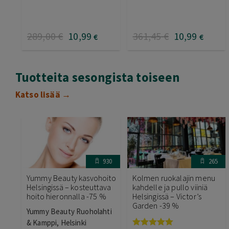
289
,00
€
10
,99
361
,45
€
10
,99
€
€
Tuotteita sesongista toiseen
Katso lisää →
930
265
Yummy Beauty kasvohoito
Kolmen ruokalajin menu
Helsingissä – kosteuttava
kahdelle ja pullo viiniä
hoito hieronnalla -75 %
Helsingissä – Victor’s
Garden -39 %
Yummy Beauty Ruoholahti
& Kamppi, Helsinki