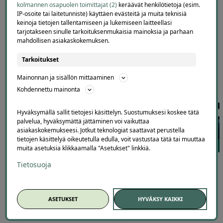
Lead Academy
kolmannen osapuolen toimittajat (2)
keräävät henkilötietoja (esim.
IP-osoite tai laitetunniste) käyttäen evästeitä ja muita teknisiä
Arvostelu
Oxford Language Institute
keinoja tietojen tallentamiseen ja lukemiseen laitteellasi
tuotteesta:
tarjotakseen sinulle tarkoituksenmukaisia mainoksia ja parhaan
4.00
/ 5
mahdollisen asiakaskokemuksen.
Tarkoitukset
125
,00
€
9
,90
499
,00
€
19
,00
€
€
Mainonnan ja sisällön mittaaminen
Kohdennettu mainonta
Hyväksymällä sallit tietojesi käsittelyn. Suostumuksesi koskee tätä
palvelua, hyväksymättä jättäminen voi vaikuttaa
asiakaskokemukseesi. Jotkut teknologiat saattavat perustella
tietojen käsittelyä oikeutetulla edulla, voit vastustaa tätä tai muuttaa
65
59
muita asetuksia klikkaamalla "Asetukset" linkkiä.
Akupainantakurssi
Python-ohjelmointikurssi
Tietosuoja
verkossa | -96 %
aloittelijoille | -97 %
ASETUKSET
HYVÄKSY KAIKKI