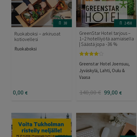
38
2458
GreenStar Hotel tarjous –
Ruokaboksi – arkiruoat
1–2 hotelliyötä aamiaisella
kotiovellesi
| Säästä jopa -36 %
Ruokaboksi
Arvostelu
Greenstar Hotel Joensuu,
tuotteesta:
4.00
/ 5
Jyväskylä, Lahti, Oulu &
Vaasa
0
,00
140
,00
€
99
,00
€
€