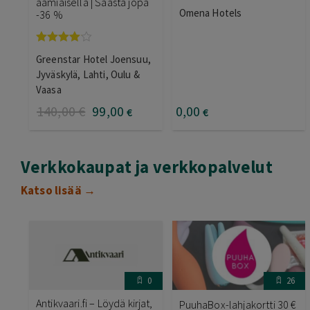
aamiaisella | Säästä jopa
Omena Hotels
-36 %
Arvostelu
Greenstar Hotel Joensuu,
tuotteesta:
4.00
/ 5
Jyväskylä, Lahti, Oulu &
Vaasa
140
,00
€
99
,00
0
,00
€
€
Verkkokaupat ja verkkopalvelut
Katso lisää →
0
26
Antikvaari.fi – Löydä kirjat,
PuuhaBox-lahjakortti 30 €