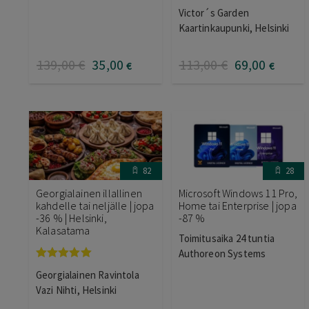
Arvostelu
Victor´s Garden
tuotteesta:
5.00
/ 5
Kaartinkaupunki, Helsinki
139
,00
€
35
,00
113
,00
€
69
,00
€
€
82
28
Georgialainen illallinen
Microsoft Windows 11 Pro,
kahdelle tai neljälle | jopa
Home tai Enterprise | jopa
-36 % | Helsinki,
-87 %
Kalasatama
Toimitusaika 24 tuntia
Authoreon Systems
Arvostelu
Georgialainen Ravintola
tuotteesta:
5.00
/ 5
Vazi Nihti, Helsinki