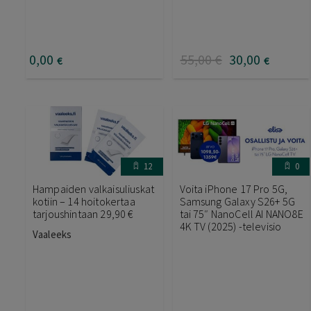
0
,00
55
,00
€
30
,00
€
€
12
0
Hampaiden valkaisuliuskat
Voita iPhone 17 Pro 5G,
kotiin – 14 hoitokertaa
Samsung Galaxy S26+ 5G
tarjoushintaan 29,90 €
tai 75″ NanoCell AI NANO8E
4K TV (2025) -televisio
Vaaleeks