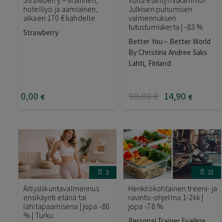
hotelliyö ja aamiainen,
Julkisen puhumisen
alkaen 170 € kahdelle
valmennuksen
tutustumiskerta | -83 %
Strawberry
Better You – Better World
By Christina Andree Saks
Lahti, Finland
0
,00
90
,00
€
14
,90
€
€
2
21
Äitiysliikuntavalmennus
Henkilökohtainen treeni- ja
ensikäynti etänä tai
ravinto-ohjelma 1-2kk |
lähitapaamisena | jopa -80
jopa -78 %
% | Turku
Personal Trainer Eveliina