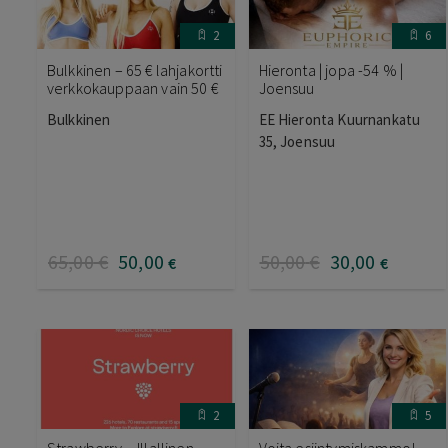
2
6
Bulkkinen – 65 € lahjakortti
Hieronta | jopa -54 % |
verkkokauppaan vain 50 €
Joensuu
Bulkkinen
EE Hieronta Kuurnankatu
35, Joensuu
65
,00
€
50
,00
50
,00
€
30
,00
€
€
2
5
Strawberry – Illallinen,
Voita esiintymiskammo!