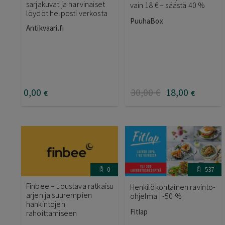
sarjakuvat ja harvinaiset
vain 18 € – säästä 40 %
löydöt helposti verkosta
PuuhaBox
Antikvaari.fi
0
,00
30
,00
€
18
,00
€
€
0
537
Finbee – Joustava ratkaisu
Henkilökohtainen ravinto-
arjen ja suurempien
ohjelma | -50 %
hankintojen
Fitlap
rahoittamiseen