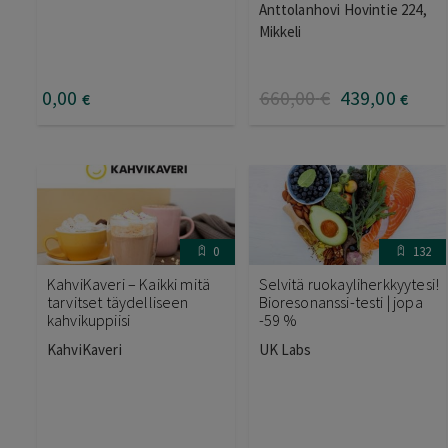
Anttolanhovi Hovintie 224,
Mikkeli
0
,00
660
,00
€
439
,00
€
€
0
132
KahviKaveri – Kaikki mitä
Selvitä ruokayliherkkyytesi!
tarvitset täydelliseen
Bioresonanssi-testi | jopa
kahvikuppiisi
-59 %
KahviKaveri
UK Labs