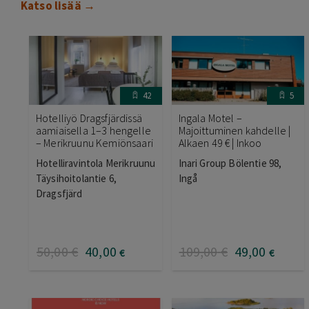
Katso lisää →
42
5
Hotelliyö Dragsfjärdissä
Ingala Motel –
aamiaisella 1–3 hengelle
Majoittuminen kahdelle |
– Merikruunu Kemiönsaari
Alkaen 49 € | Inkoo
Hotelliravintola Merikruunu
Inari Group Bölentie 98,
Täysihoitolantie 6,
Ingå
Dragsfjärd
50
,00
€
40
,00
109
,00
€
49
,00
€
€