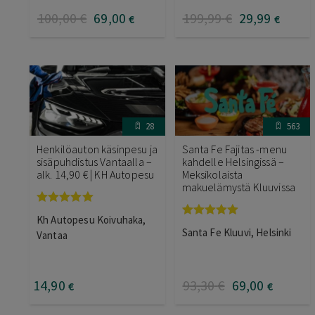
100
,00
€
69
,00
199
,99
€
29
,99
€
€
28
563
Henkilöauton käsinpesu ja
Santa Fe Fajitas -menu
sisäpuhdistus Vantaalla –
kahdelle Helsingissä –
alk. 14,90 € | KH Autopesu
Meksikolaista
makuelämystä Kluuvissa
Arvostelu
Kh Autopesu Koivuhaka,
tuotteesta:
Arvostelu
Santa Fe Kluuvi, Helsinki
5.00
/ 5
Vantaa
tuotteesta:
5.00
/ 5
14
,90
93
,30
€
69
,00
€
€