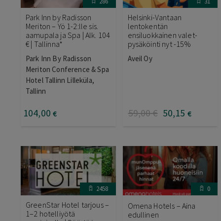
286
31
Park Inn by Radisson
Helsinki-Vantaan
Meriton – Yö 1-2:lle sis.
lentokentän
aamupala ja Spa | Alk. 104
ensiluokkainen valet-
€ | Tallinna*
pysäköinti nyt -15%
Park Inn By Radisson
Aveil Oy
Meriton Conference & Spa
Hotel Tallinn Lilleküla,
Tallinn
104
,00
59
,00
€
50
,15
€
€
2458
0
GreenStar Hotel tarjous –
Omena Hotels – Aina
1–2 hotelliyötä
edullinen