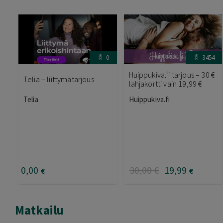
0
3454
Huippukiva.fi tarjous – 30 €
Telia – liittymätarjous
lahjakortti vain 19,99 €
Telia
Huippukiva.fi
0
,00
30
,00
€
19
,99
€
€
Matkailu