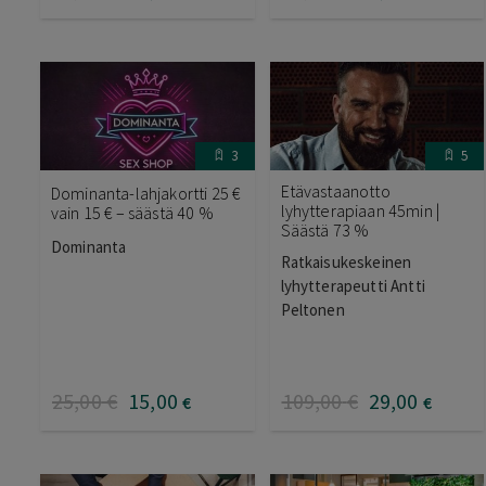
3
5
Etävastaanotto
Dominanta-lahjakortti 25 €
lyhytterapiaan 45min |
vain 15 € – säästä 40 %
Säästä 73 %
Dominanta
Ratkaisukeskeinen
lyhytterapeutti Antti
Peltonen
25
,00
€
15
,00
109
,00
€
29
,00
€
€