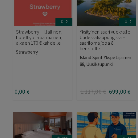
2
2
Strawberry – Illallinen,
Yksityinen saari vuokralle
hotelliyö ja aamiainen,
Uudessakaupungissa –
alkaen 170 € kahdelle
saariloma jopa 8
henkilölle
Strawberry
Island Spirit Ykspetäjäinen
88, Uusikaupunki
0
,00
1.117
,00
€
699
,00
€
€