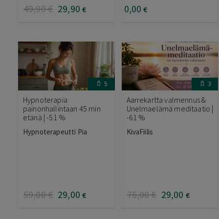
49
,90
€
29
,90
0
,00
€
€
5
3
Hypnoterapia
Aarrekartta valmennus &
painonhallintaan 45 min
Unelmaelämä meditaatio |
etänä | -51 %
-61 %
Hypnoterapeutti Pia
KivaFiilis
59
,00
€
29
,00
75
,00
€
29
,00
€
€