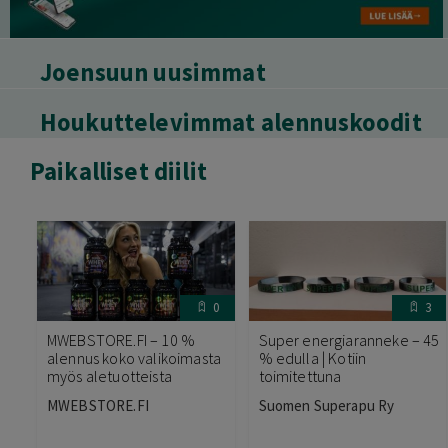
Joensuun uusimmat
Houkuttelevimmat alennuskoodit
Paikalliset diilit
0
3
MWEBSTORE.FI – 10 %
Super energiaranneke – 45
alennus koko valikoimasta
% edulla | Kotiin
myös aletuotteista
toimitettuna
MWEBSTORE.FI
Suomen Superapu Ry