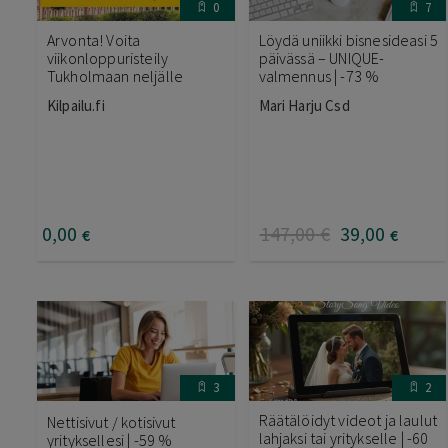
0
7
Arvonta! Voita
Löydä uniikki bisnesideasi 5
viikonloppuristeily
päivässä – UNIQUE-
Tukholmaan neljälle
valmennus | -73 %
Kilpailu.fi
Mari Harju Csd
0
,00
147
,00
€
39
,00
€
€
3
2
Räätälöidyt videot ja laulut
Nettisivut / kotisivut
lahjaksi tai yritykselle | -60
yrityksellesi | -59 %