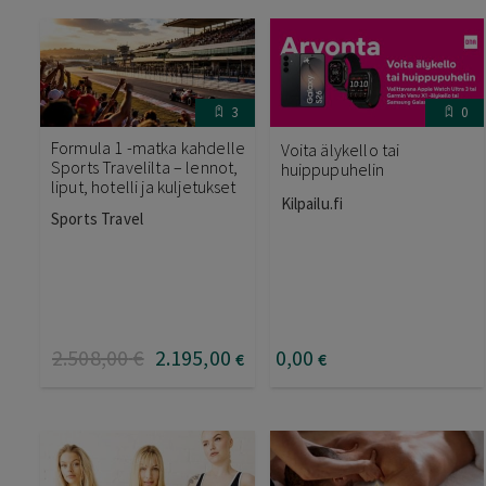
3
0
Formula 1 -matka kahdelle
Voita älykello tai
Sports Travelilta – lennot,
huippupuhelin
liput, hotelli ja kuljetukset
Kilpailu.fi
Sports Travel
2.508
,00
€
2.195
,00
0
,00
€
€