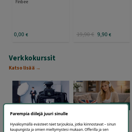
Finbee
0
,00
19
,90
€
9
,90
€
€
Verkkokurssit
Katso lisää →
93
932
Parempia diilejä juuri sinulle
Valokuvaus- tai
Oxford Language Institute
Photoshop-verkkokurssi
– englannin kielikurssi
Hyväksymällä evästeet näet tarjouksia, jotka kiinnostavat – sinun
aloittelijoille | -92 %
verkossa + kielisertifikaatti
kaupungista ja omien mieltymystesi mukaan. Offerilla ja sen