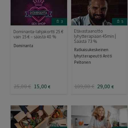
3
5
Etävastaanotto
Dominanta-lahjakortti 25 €
lyhytterapiaan 45min |
vain 15 € – säästä 40 %
Säästä 73 %
Dominanta
Ratkaisukeskeinen
lyhytterapeutti Antti
Peltonen
25
,00
€
15
,00
109
,00
€
29
,00
€
€