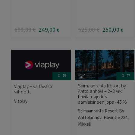
600
,00
€
249
,00
625
,00
€
250
,00
€
€
75
27
Saimaanranta Resort by
Viaplay – valtavasti
Anttolanhovi – 2–3 vrk
viihdettä
huvilamajoitus
Viaplay
aamiaisineen jopa -45 %
Saimaanranta Resort By
Anttolanhovi Hovintie 224,
Mikkeli