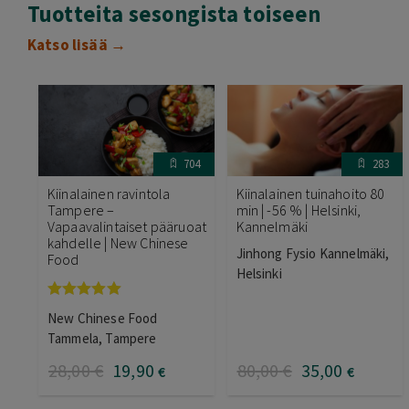
Tuotteita sesongista toiseen
Katso lisää →
704
283
Kiinalainen ravintola
Kiinalainen tuinahoito 80
Tampere –
min | -56 % | Helsinki,
Vapaavalintaiset pääruoat
Kannelmäki
kahdelle | New Chinese
Jinhong Fysio Kannelmäki,
Food
Helsinki
Arvostelu
New Chinese Food
tuotteesta:
5.00
/ 5
Tammela, Tampere
28
,00
€
19
,90
80
,00
€
35
,00
€
€