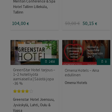
Meriton Conference & Spa
Hotel Tallinn Lilleküla,
Tallinn
104
,00
59
,00
€
50
,15
€
€
2458
0
GreenStar Hotel tarjous –
Omena Hotels – Aina
1–2 hotelliyötä
edullinen
aamiaisella | Säästä jopa
Omena Hotels
-36 %
Arvostelu
Greenstar Hotel Joensuu,
tuotteesta:
4.00
/ 5
Jyväskylä, Lahti, Oulu &
Vaasa