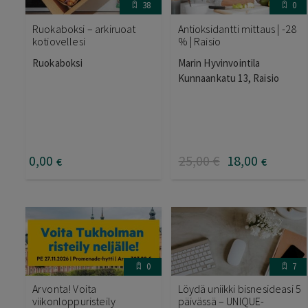
38
0
Ruokaboksi – arkiruoat
Antioksidantti mittaus | -28
kotiovellesi
% | Raisio
Ruokaboksi
Marin Hyvinvointila
Kunnaankatu 13, Raisio
0
,00
25
,00
€
18
,00
€
€
0
7
Arvonta! Voita
Löydä uniikki bisnesideasi 5
viikonloppuristeily
päivässä – UNIQUE-