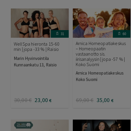
31
60
Arnica Homeopatiakeskus
WellSpa hieronta 15-60
– Homeopaatin
min | jopa -33 % | Raisio
vastaanotto sis.
Marin Hyvinvointila
iirisanalyysin | jopa -57 % |
Koko Suomi
Kunnaankatu 13, Raisio
Arnica Homeopatiakeskus
Koko Suomi
30
,00
€
23
,00
69
,00
€
35
,00
€
€