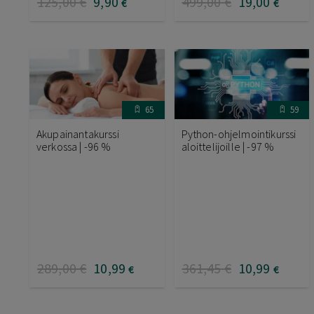
125
,00
€
9
,90
499
,00
€
19
,00
€
€
65
59
Akupainantakurssi
Python-ohjelmointikurssi
verkossa | -96 %
aloittelijoille | -97 %
289
,00
€
10
,99
361
,45
€
10
,99
€
€