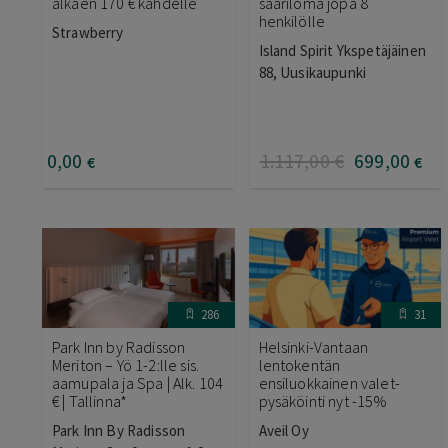
alkaen 170 € kahdelle
saariloma jopa 8
henkilölle
Strawberry
Island Spirit Ykspetäjäinen
88, Uusikaupunki
0
,00
1.117
,00
€
699
,00
€
€
286
31
Park Inn by Radisson
Helsinki-Vantaan
Meriton – Yö 1-2:lle sis.
lentokentän
aamupala ja Spa | Alk. 104
ensiluokkainen valet-
€ | Tallinna*
pysäköinti nyt -15%
Park Inn By Radisson
Aveil Oy