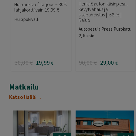
Henkilöauton käsinpesu,
Huippukiva.fi tarjous – 30 €
kevytvahaus ja
lahjakortti vain 19,99 €
sisäpuhdistus | -68 % |
Huippukiva.fi
Raisio
Autopesula Press Purokatu
2, Raisio
30
,00
€
19
,99
90
,00
€
29
,00
€
€
Matkailu
Katso lisää →