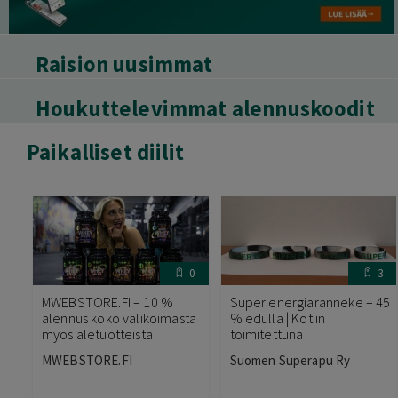
Raision uusimmat
Houkuttelevimmat alennuskoodit
Paikalliset diilit
0
3
MWEBSTORE.FI – 10 %
Super energiaranneke – 45
alennus koko valikoimasta
% edulla | Kotiin
myös aletuotteista
toimitettuna
MWEBSTORE.FI
Suomen Superapu Ry