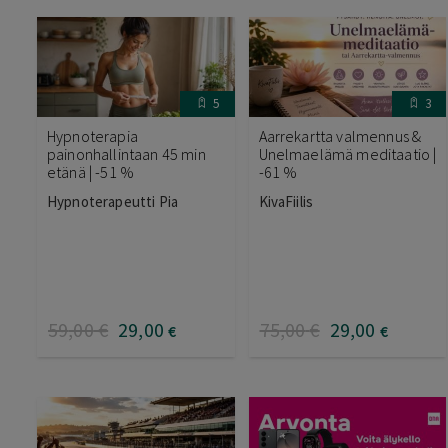
5
3
Hypnoterapia
Aarrekartta valmennus &
painonhallintaan 45 min
Unelmaelämä meditaatio |
etänä | -51 %
-61 %
Hypnoterapeutti Pia
KivaFiilis
59
,00
€
29
,00
75
,00
€
29
,00
€
€