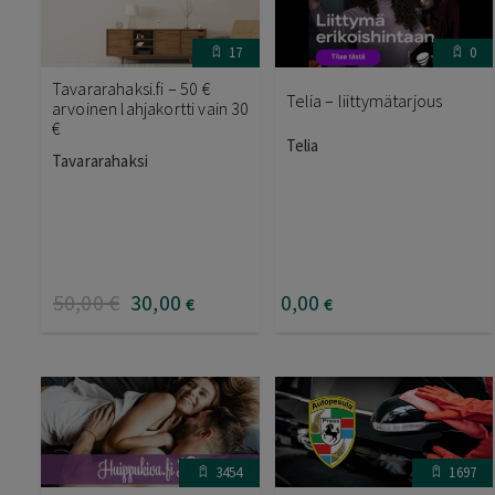
17
0
Tavararahaksi.fi – 50 €
Telia – liittymätarjous
arvoinen lahjakortti vain 30
€
Telia
Tavararahaksi
50
,00
€
30
,00
0
,00
€
€
3454
1697