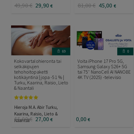
49
,90
€
29
,90
81
,00
€
45
,00
€
€
69
0
Kokovartalohieronta tai
Voita iPhone 17 Pro 5G,
selkäkipujen
Samsung Galaxy S26+ 5G
tehohoitopaketti
tai 75″ NanoCell AI NANO8E
kotikäyntinä | jopa -51 % |
4K TV (2025) -televisio
Turku, Kaarina, Raisio, Lieto
& Naantali
Arvostelu
Hieroja M.A. Abir Turku,
tuotteesta:
5.00
/ 5
Kaarina, Raisio, Lieto &
55
,00
€
27
,00
0
,00
€
€
Naantali