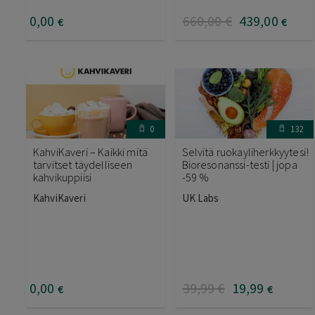
0
,00
660
,00
€
439
,00
€
€
0
132
KahviKaveri – Kaikki mitä
Selvitä ruokayliherkkyytesi!
tarvitset täydelliseen
Bioresonanssi-testi | jopa
kahvikuppiisi
-59 %
KahviKaveri
UK Labs
0
,00
39
,99
€
19
,99
€
€