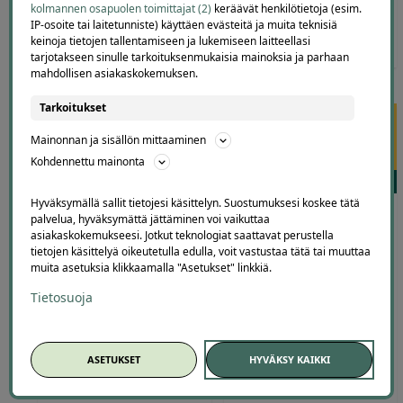
kolmannen osapuolen toimittajat (2)
keräävät henkilötietoja (esim.
IP-osoite tai laitetunniste) käyttäen evästeitä ja muita teknisiä
39
,99
€
19
,99
0
,00
keinoja tietojen tallentamiseen ja lukemiseen laitteellasi
€
€
tarjotakseen sinulle tarkoituksenmukaisia mainoksia ja parhaan
mahdollisen asiakaskokemuksen.
Tarkoitukset
Mainonnan ja sisällön mittaaminen
Kohdennettu mainonta
26
0
Hyväksymällä sallit tietojesi käsittelyn. Suostumuksesi koskee tätä
Finbee – Joustava ratkaisu
PuuhaBox-lahjakortti 30 €
palvelua, hyväksymättä jättäminen voi vaikuttaa
arjen ja suurempien
vain 18 € – säästä 40 %
asiakaskokemukseesi. Jotkut teknologiat saattavat perustella
hankintojen
tietojen käsittelyä oikeutetulla edulla, voit vastustaa tätä tai muuttaa
PuuhaBox
rahoittamiseen
muita asetuksia klikkaamalla "Asetukset" linkkiä.
Finbee
Tietosuoja
ASETUKSET
HYVÄKSY KAIKKI
30
,00
€
18
,00
0
,00
€
€