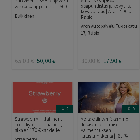
Bulkkinen – 65 € lahjakortti
sisäpuhdistus ja kevyt- tai
verkkokauppaan vain 50 €
kovavahaus | Alk. 17,90 € |
Bulkkinen
Raisio
Aron Autopalvelu Tuotekatu
17, Raisio
65
,00
€
50
,00
30
,00
€
17
,90
€
€
2
5
Strawberry – Illallinen,
Voita esiintymiskammo!
hotelliyö ja aamiainen,
Julkisen puhumisen
alkaen 170 € kahdelle
valmennuksen
tutustumiskerta | -83 %
Strawberry