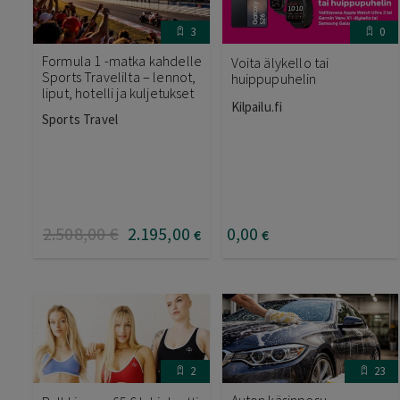
3
0
Formula 1 -matka kahdelle
Voita älykello tai
Sports Travelilta – lennot,
huippupuhelin
liput, hotelli ja kuljetukset
Kilpailu.fi
Sports Travel
2.508
,00
€
2.195
,00
0
,00
€
€
2
23
Auton käsinpesu,