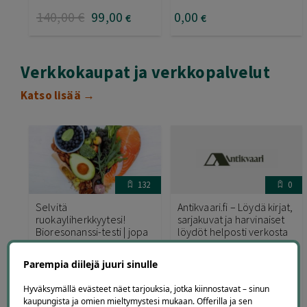
140
,00
€
99
,00
0
,00
€
€
Verkkokaupat ja verkkopalvelut
Katso lisää →
132
0
Selvitä
Antikvaari.fi – Löydä kirjat,
ruokayliherkkyytesi!
sarjakuvat ja harvinaiset
Bioresonanssi-testi | jopa
löydöt helposti verkosta
-59 %
Antikvaari.fi
UK Labs
Parempia diilejä juuri sinulle
Hyväksymällä evästeet näet tarjouksia, jotka kiinnostavat – sinun
kaupungista ja omien mieltymystesi mukaan. Offerilla ja sen