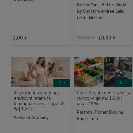
Better You – Better World
By Christina Andree Saks
Lahti, Finland
0
,00
90
,00
€
14
,90
€
€
2
21
Äitiysliikuntavalmennus
Henkilökohtainen treeni- ja
ensikäynti etänä tai
ravinto-ohjelma 1-2kk |
lähitapaamisena | jopa -80
jopa -78 %
% | Turku
Personal Trainer Eveliina
Wellnest Academy
Ruuskanen