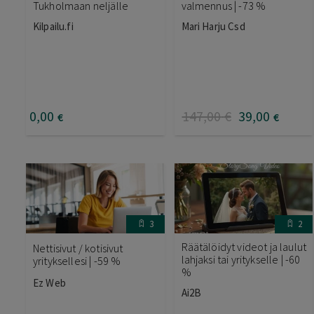
Tukholmaan neljälle
valmennus | -73 %
Kilpailu.fi
Mari Harju Csd
0
,00
147
,00
€
39
,00
€
€
3
2
Räätälöidyt videot ja laulut
Nettisivut / kotisivut
lahjaksi tai yritykselle | -60
yrityksellesi | -59 %
%
Ez Web
Ai2B