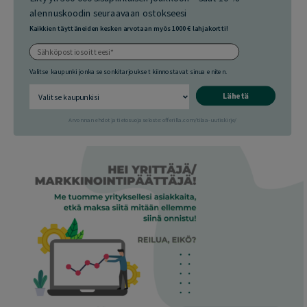
alennuskoodin seuraavaan ostokseesi
Kaikkien täyttäneiden kesken arvotaan myös 1000 € lahjakortti!
Valitse kaupunki jonka sesonkitarjoukset kiinnostavat sinua eniten.
Lähetä
Arvonnan ehdot ja tietosuojaseloste: offerilla.com/tilaa-uutiskirje/