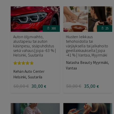
388
25
Auton öljynvaihto,
Hiusten leikkaus
alustapesu tai auton
tehohoidolla tai
käsinpesu, sisäpuhdistus
värjäyksella tai jalkahoito
sekä vahaus | jopa -63 % |
geelilakkauksella | jopa
Helsinki, Suutarila
-41 % | Vantaa, Myyrmäki
Natasha Beauty Myyrmäki,
Vantaa
Arvostelu
Kehän Auto Center
tuotteesta:
4.67
/ 5
Helsinki, Suutarila
60
,00
€
30
,00
50
,00
€
35
,00
€
€