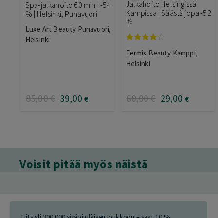
Jalkahoito Helsingissä
Spa-jalkahoito 60 min | -54
Kampissa | Säästä jopa -52
% | Helsinki, Punavuori
%
Luxe Art Beauty Punavuori,
Helsinki
Arvostelu
Fermis Beauty Kamppi,
tuotteesta:
4.00
/ 5
Helsinki
85
,00
€
39
,00
60
,00
€
29
,00
€
€
Voisit pitää myös näistä
Liity yli 300 000 sisäpiiriläisen joukkoon – saat 10 %