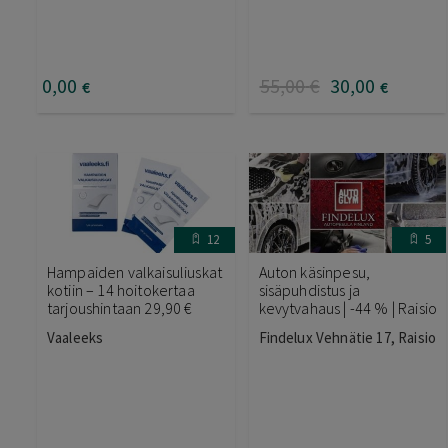
0
,00
55
,00
€
30
,00
€
€
12
5
Hampaiden valkaisuliuskat
Auton käsinpesu,
kotiin – 14 hoitokertaa
sisäpuhdistus ja
tarjoushintaan 29,90 €
kevytvahaus | -44 % | Raisio
Vaaleeks
Findelux Vehnätie 17, Raisio