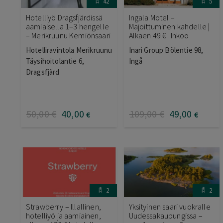
42
5
Hotelliyö Dragsfjärdissä
Ingala Motel –
aamiaisella 1–3 hengelle
Majoittuminen kahdelle |
– Merikruunu Kemiönsaari
Alkaen 49 € | Inkoo
Hotelliravintola Merikruunu
Inari Group Bölentie 98,
Täysihoitolantie 6,
Ingå
Dragsfjärd
50
,00
€
40
,00
109
,00
€
49
,00
€
€
2
2
Strawberry – Illallinen,
Yksityinen saari vuokralle
hotelliyö ja aamiainen,
Uudessakaupungissa –