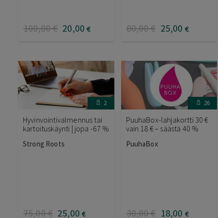
100
,00
€
20
,00
80
,00
€
25
,00
€
€
2
26
Hyvinvointivalmennus tai
PuuhaBox-lahjakortti 30 €
kartoituskäynti | jopa -67 %
vain 18 € – säästä 40 %
Strong Roots
PuuhaBox
75
,00
€
25
,00
30
,00
€
18
,00
€
€