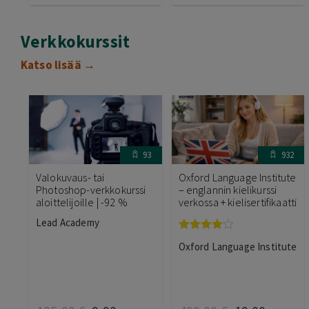
Verkkokurssit
Katso lisää →
93
932
Valokuvaus- tai
Oxford Language Institute
Photoshop-verkkokurssi
– englannin kielikurssi
aloittelijoille | -92 %
verkossa + kielisertifikaatti
Lead Academy
Arvostelu
Oxford Language Institute
tuotteesta:
4.00
/ 5