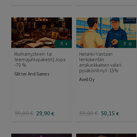
4
31
Murhamysteeri- tai
Helsinki-Vantaan
teemajuhlapaketit | Jopa
lentokentän
-70 %
ensiluokkainen valet-
pysäköinti nyt -15%
Glitter And Games
Aveil Oy
99
,00
€
29
,90
59
,00
€
50
,15
€
€