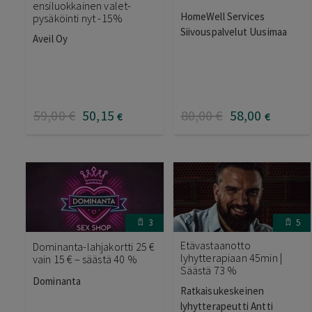
ensiluokkainen valet-
HomeWell Services
pysäköinti nyt -15%
Siivouspalvelut Uusimaa
Aveil Oy
59
,00
€
50
,15
80
,00
€
58
,00
€
€
3
5
Etävastaanotto
Dominanta-lahjakortti 25 €
lyhytterapiaan 45min |
vain 15 € – säästä 40 %
Säästä 73 %
Dominanta
Ratkaisukeskeinen
lyhytterapeutti Antti