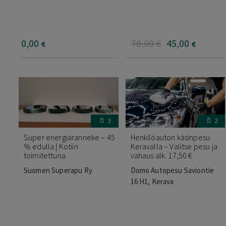
0
,00
70
,00
€
45
,00
€
€
3
2
Super energiaranneke – 45
Henkilöauton käsinpesu
% edulla | Kotiin
Keravalla – Valitse pesu ja
toimitettuna
vahaus alk. 17,50 €
Suomen Superapu Ry
Domo Autopesu Saviontie
16 H1, Kerava