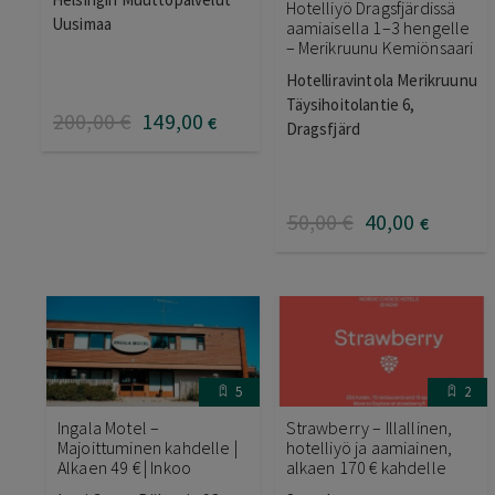
Hotelliyö Dragsfjärdissä
Uusimaa
aamiaisella 1–3 hengelle
– Merikruunu Kemiönsaari
Hotelliravintola Merikruunu
Täysihoitolantie 6,
200
,00
€
149
,00
€
Dragsfjärd
50
,00
€
40
,00
€
5
2
Ingala Motel –
Strawberry – Illallinen,
Majoittuminen kahdelle |
hotelliyö ja aamiainen,
Alkaen 49 € | Inkoo
alkaen 170 € kahdelle