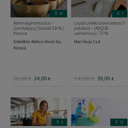
37
7
Äänimaljarentoutus –
Löydä uniikki bisnesideasi 5
Sointukylpy | Säästä 58 % |
päivässä – UNIQUE-
Kerava
valmennus | -73 %
Enkelikivi Aleksis Kiven tie,
Mari Harju Csd
Kerava
80
,00
€
34
,00
147
,00
€
39
,00
€
€
3
72