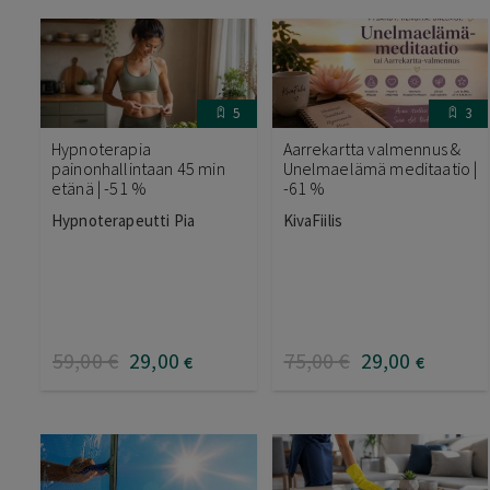
5
3
Hypnoterapia
Aarrekartta valmennus &
painonhallintaan 45 min
Unelmaelämä meditaatio |
etänä | -51 %
-61 %
Hypnoterapeutti Pia
KivaFiilis
59
,00
€
29
,00
75
,00
€
29
,00
€
€