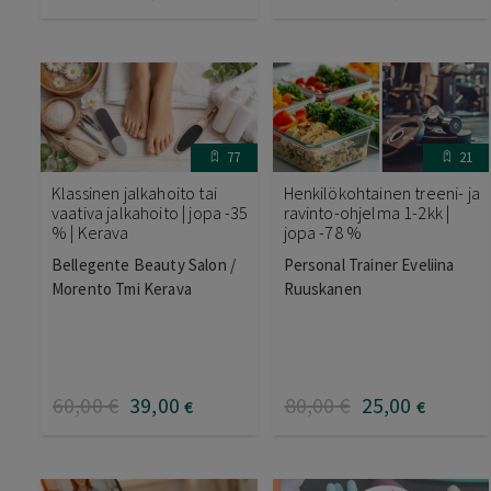
77
21
Klassinen jalkahoito tai
Henkilökohtainen treeni- ja
vaativa jalkahoito | jopa -35
ravinto-ohjelma 1-2kk |
% | Kerava
jopa -78 %
Bellegente Beauty Salon /
Personal Trainer Eveliina
Morento Tmi Kerava
Ruuskanen
60
,00
€
39
,00
80
,00
€
25
,00
€
€