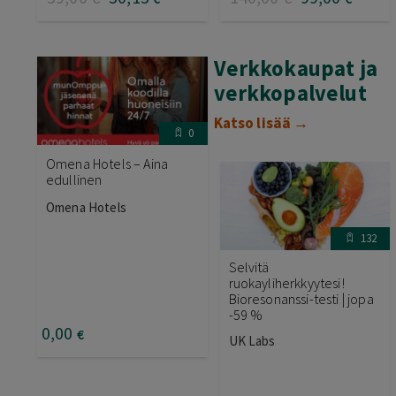
Verkkokaupat ja
verkkopalvelut
Katso lisää →
0
Omena Hotels – Aina
edullinen
Omena Hotels
132
Selvitä
ruokayliherkkyytesi!
Bioresonanssi-testi | jopa
-59 %
0
,00
€
UK Labs