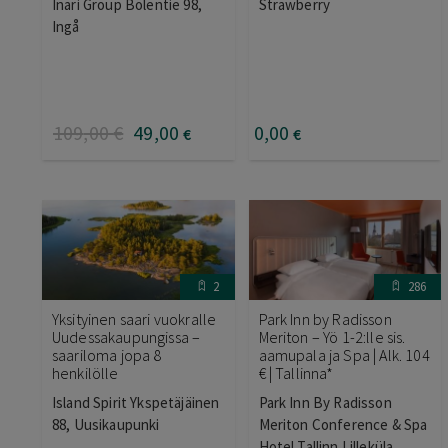
Inari Group Bölentie 98,
Strawberry
Ingå
109
,00
€
49
,00
0
,00
€
€
2
286
Yksityinen saari vuokralle
Park Inn by Radisson
Uudessakaupungissa –
Meriton – Yö 1-2:lle sis.
saariloma jopa 8
aamupala ja Spa | Alk. 104
henkilölle
€ | Tallinna*
Island Spirit Ykspetäjäinen
Park Inn By Radisson
88, Uusikaupunki
Meriton Conference & Spa
Hotel Tallinn Lilleküla,