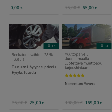
0
,00
75
,00
€
65
,00
€
€
17
33
Muuttopalvelu
Renkaiden vaihto | -28 % |
Uudellamaalla –
Tuusula
Luotettava muuttoapu
Tuusulan Höyrypesupalvelu
tarjoushintaan
Hyrylä, Tuusula
Arvostelu
Momentum Movers
tuotteesta:
5.00
/ 5
35
,00
€
25
,00
198
,00
€
169
,00
€
€