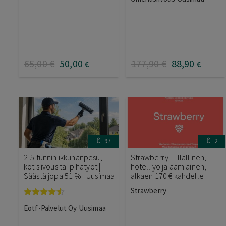
65
,00
€
50
,00
177
,90
€
88
,90
€
€
97
2
2-5 tunnin ikkunanpesu,
Strawberry – Illallinen,
kotisiivous tai pihatyöt |
hotelliyö ja aamiainen,
Säästä jopa 51 % | Uusimaa
alkaen 170 € kahdelle
Strawberry
Arvostelu
Eotf-Palvelut Oy Uusimaa
tuotteesta:
4.40
/ 5