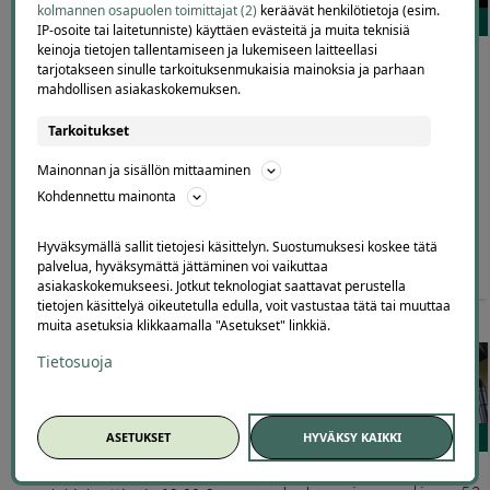
kolmannen osapuolen toimittajat (2)
keräävät henkilötietoja (esim.
41
0
IP-osoite tai laitetunniste) käyttäen evästeitä ja muita teknisiä
keinoja tietojen tallentamiseen ja lukemiseen laitteellasi
Keratiini hiustenhoito | -27
Telia – liittymätarjous
tarjotakseen sinulle tarkoituksenmukaisia mainoksia ja parhaan
% | Kerava
mahdollisen asiakaskokemuksen.
Bellegente Beauty Salon
Telia
Tarkoitukset
Kauppakaari 8, Kerava
Mainonnan ja sisällön mittaaminen
Kohdennettu mainonta
Hyväksymällä sallit tietojesi käsittelyn. Suostumuksesi koskee tätä
90
,00
€
65
,00
0
,00
palvelua, hyväksymättä jättäminen voi vaikuttaa
€
€
asiakaskokemukseesi. Jotkut teknologiat saattavat perustella
tietojen käsittelyä oikeutetulla edulla, voit vastustaa tätä tai muuttaa
muita asetuksia klikkaamalla "Asetukset" linkkiä.
Tietosuoja
3457
16
ASETUKSET
HYVÄKSY KAIKKI
Vesikourujen puhdistus tai
Huippukiva.fi tarjous – 30 €