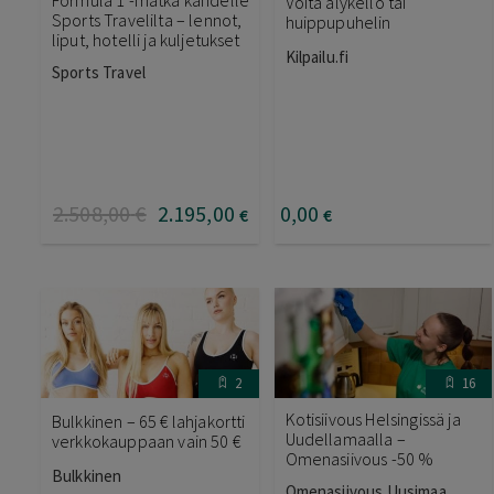
Voita älykello tai
Sports Travelilta – lennot,
huippupuhelin
liput, hotelli ja kuljetukset
Kilpailu.fi
Sports Travel
2.508
,00
€
2.195
,00
0
,00
€
€
2
16
Kotisiivous Helsingissä ja
Bulkkinen – 65 € lahjakortti
Uudellamaalla –
verkkokauppaan vain 50 €
Omenasiivous -50 %
Bulkkinen
Omenasiivous Uusimaa