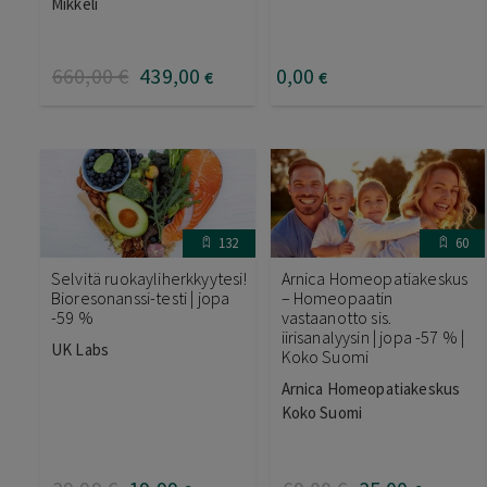
Mikkeli
660
,00
€
439
,00
0
,00
€
€
132
60
Selvitä ruokayliherkkyytesi!
Arnica Homeopatiakeskus
Bioresonanssi-testi | jopa
– Homeopaatin
-59 %
vastaanotto sis.
iirisanalyysin | jopa -57 % |
UK Labs
Koko Suomi
Arnica Homeopatiakeskus
Koko Suomi