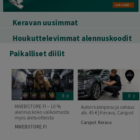
Keravan uusimmat
Houkuttelevimmat alennuskoodit
Paikalliset diilit
0
2
MWEBSTORE.FI – 10 %
Auton käsinpesu ja vahaus
alennus koko valikoimasta
alk. 45 € | Kerava, Carspot
myös aletuotteista
Carspot Kerava
MWEBSTORE.FI