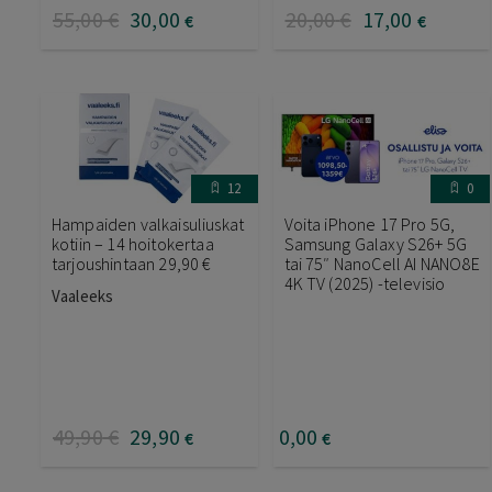
55
,00
€
30
,00
20
,00
€
17
,00
€
€
12
0
Hampaiden valkaisuliuskat
Voita iPhone 17 Pro 5G,
kotiin – 14 hoitokertaa
Samsung Galaxy S26+ 5G
tarjoushintaan 29,90 €
tai 75″ NanoCell AI NANO8E
4K TV (2025) -televisio
Vaaleeks
49
,90
€
29
,90
0
,00
€
€