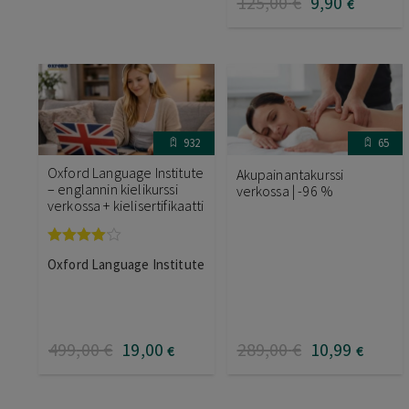
125
,00
€
9
,90
€
932
65
Oxford Language Institute
Akupainantakurssi
– englannin kielikurssi
verkossa | -96 %
verkossa + kielisertifikaatti
Arvostelu
Oxford Language Institute
tuotteesta:
4.00
/ 5
499
,00
€
19
,00
289
,00
€
10
,99
€
€