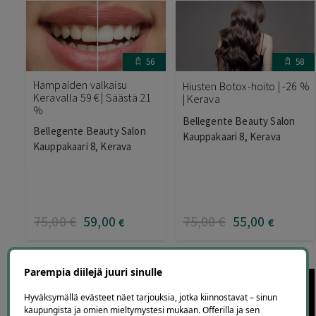
56
58
Hampaiden valkaisu
Hiusten Botox-hoito | -26 %
Keravalla 59 € | Säästä 21
| Kerava
%
Bellegente Beauty Salon
Bellegente Beauty Salon
Kauppakaari 8, Kerava
Kauppakaari 8, Kerava
75
,00
€
59
,00
75
,00
€
55
,00
€
€
Parempia diilejä juuri sinulle
Hyväksymällä evästeet näet tarjouksia, jotka kiinnostavat – sinun
kaupungista ja omien mieltymystesi mukaan. Offerilla ja sen