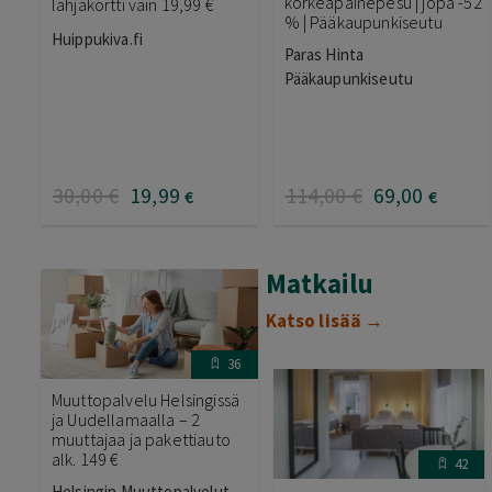
korkeapainepesu | jopa -52
lahjakortti vain 19,99 €
% | Pääkaupunkiseutu
Huippukiva.fi
Paras Hinta
Pääkaupunkiseutu
30
,00
€
19
,99
114
,00
€
69
,00
€
€
Matkailu
Katso lisää →
36
Muuttopalvelu Helsingissä
ja Uudellamaalla – 2
muuttajaa ja pakettiauto
alk. 149 €
42
Helsingin Muuttopalvelut