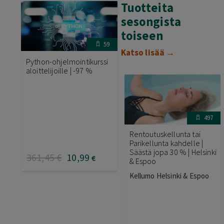
Tuotteita
sesongista
toiseen
59
Katso lisää →
Python-ohjelmointikurssi
aloittelijoille | -97 %
497
Rentoutuskellunta tai
Parikellunta kahdelle |
Säästä jopa 30 % | Helsinki
361
,45
€
10
,99
€
& Espoo
Kellumo Helsinki & Espoo