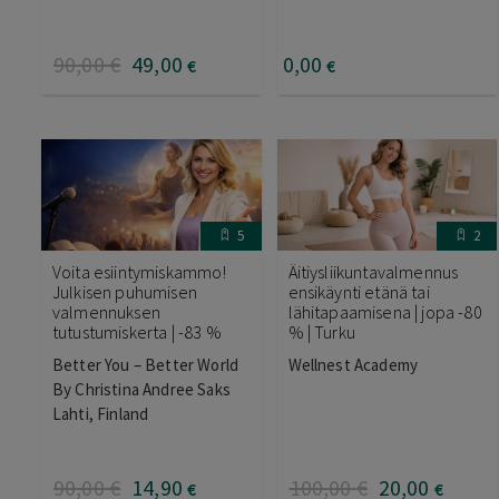
90
,00
€
49
,00
0
,00
€
€
5
2
Voita esiintymiskammo!
Äitiysliikuntavalmennus
Julkisen puhumisen
ensikäynti etänä tai
valmennuksen
lähitapaamisena | jopa -80
tutustumiskerta | -83 %
% | Turku
Better You – Better World
Wellnest Academy
By Christina Andree Saks
Lahti, Finland
90
,00
€
14
,90
100
,00
€
20
,00
€
€