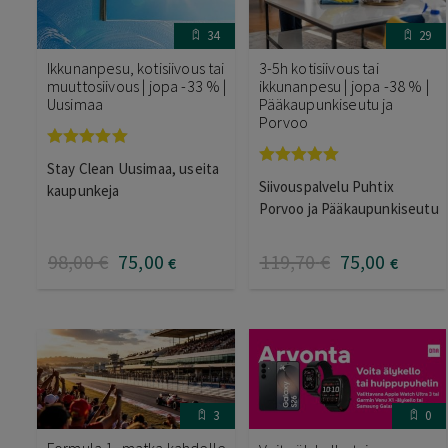
34
29
Ikkunanpesu, kotisiivous tai
3-5h kotisiivous tai
muuttosiivous | jopa -33 % |
ikkunanpesu | jopa -38 % |
Uusimaa
Pääkaupunkiseutu ja
Porvoo
Arvostelu
Stay Clean Uusimaa, useita
tuotteesta:
Arvostelu
Siivouspalvelu Puhtix
5.00
/ 5
kaupunkeja
tuotteesta:
5.00
/ 5
Porvoo ja Pääkaupunkiseutu
98
,00
€
75
,00
119
,70
€
75
,00
€
€
3
0
Formula 1 -matka kahdelle