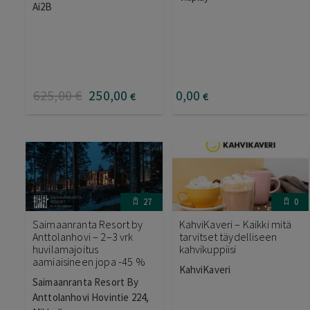
Ai2B
625
,00
€
250
,00
0
,00
€
€
27
0
Saimaanranta Resort by
KahviKaveri – Kaikki mitä
Anttolanhovi – 2–3 vrk
tarvitset täydelliseen
huvilamajoitus
kahvikuppiisi
aamiaisineen jopa -45 %
KahviKaveri
Saimaanranta Resort By
Anttolanhovi Hovintie 224,