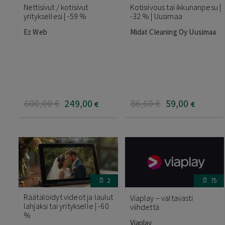
Nettisivut / kotisivut
Kotisiivous tai ikkunanpesu |
yrityksellesi | -59 %
-32 % | Uusimaa
Ez Web
Midat Cleaning Oy Uusimaa
600
,00
€
249
,00
86
,60
€
59
,00
€
€
2
75
Räätälöidyt videot ja laulut
Viaplay – valtavasti
lahjaksi tai yritykselle | -60
viihdettä
%
Viaplay