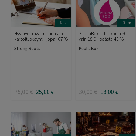
2
26
Hyvinvointivalmennus tai
PuuhaBox-lahjakortti 30 €
kartoituskäynti | jopa -67 %
vain 18 € – säästä 40 %
Strong Roots
PuuhaBox
75
,00
€
25
,00
30
,00
€
18
,00
€
€