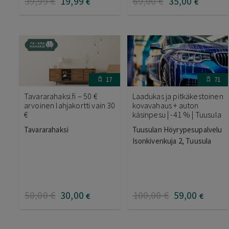
39
,99
€
19
,99
69
,00
€
35
,00
€
€
17
71
Tavararahaksi.fi – 50 €
Laadukas ja pitkäkestoinen
arvoinen lahjakortti vain 30
kovavahaus + auton
€
käsinpesu | -41 % | Tuusula
Tavararahaksi
Tuusulan Höyrypesupalvelu
Isonkivenkuja 2, Tuusula
50
,00
€
30
,00
100
,00
€
59
,00
€
€