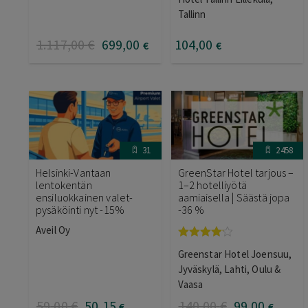
Tallinn
1.117
,00
€
699
,00
104
,00
€
€
31
2458
Helsinki-Vantaan
GreenStar Hotel tarjous –
lentokentän
1–2 hotelliyötä
ensiluokkainen valet-
aamiaisella | Säästä jopa
pysäköinti nyt -15%
-36 %
Aveil Oy
Arvostelu
Greenstar Hotel Joensuu,
tuotteesta:
4.00
/ 5
Jyväskylä, Lahti, Oulu &
Vaasa
59
,00
€
50
,15
140
,00
€
99
,00
€
€