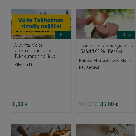
0
64
Arvonta! Voita
Luontaishoito energiahoito
viikonloppuristeily
| Säästä 61 % | Kerava
Tukholmaan neljälle
Hoitola Elinda Aleksis Kiven
Kilpailu.fi
tie, Kerava
0
,00
90
,00
€
35
,00
€
€