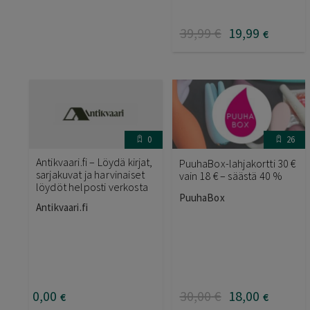
39
,99
€
19
,99
€
0
26
Antikvaari.fi – Löydä kirjat,
PuuhaBox-lahjakortti 30 €
sarjakuvat ja harvinaiset
vain 18 € – säästä 40 %
löydöt helposti verkosta
PuuhaBox
Antikvaari.fi
0
,00
30
,00
€
18
,00
€
€