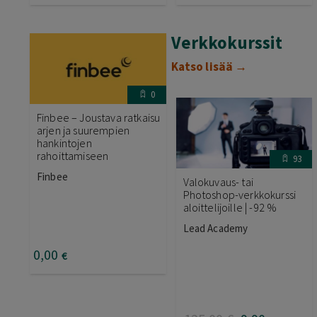
Verkkokurssit
Katso lisää →
0
Finbee – Joustava ratkaisu
arjen ja suurempien
hankintojen
rahoittamiseen
93
Finbee
Valokuvaus- tai
Photoshop-verkkokurssi
aloittelijoille | -92 %
Lead Academy
0
,00
€