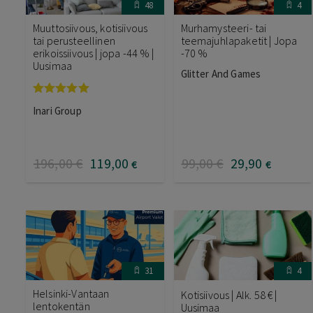
48
4
Muuttosiivous, kotisiivous
Murhamysteeri- tai
tai perusteellinen
teemajuhlapaketit | Jopa
erikoissiivous | jopa -44 % |
-70 %
Uusimaa
Glitter And Games
Arvostelu
Inari Group
tuotteesta:
5.00
/ 5
196
,00
€
119
,00
99
,00
€
29
,90
€
€
31
4
Helsinki-Vantaan
Kotisiivous | Alk. 58 € |
lentokentän
Uusimaa