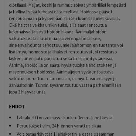
olotilaasi. Maljat, koshi ja rummut soivat ympärilläsi lempeästi
ja hellivät sekä kehoasi että mieltäsi. Hoidossa pääset
rentoutumaan ja kylpemään äänten luomissa mielikuvissa.
Eikä haittaa vaikka unikin tulisi, sillä saat rentoutua
kokonaisvaltaisesti hoidon aikana. Äänimaljahoidon
vaikutuksesta muun muassa verenpaine laskee,
aineenvaihdunta tehostuu, mielialahormonien tuotanto voi
lisääntyä, hermosto ja lihakset rentoutuvat, stressitaso
laskee, unenlaatu parantuu sekä lihasjännitys laukeaa.
Äänimaljahoidoilla on saatu hyviä tuloksia ahdistuksen ja
masennuksen hoidossa. Äänimaljojen syvärentouttava
vaikutus perustuu resonanssiin, eli myötävärähtelyyn ja
ääniaaltoihin. Tunnin syvärentoutus vastaa parhaimmillaan
jopa 3 h syvää unta.
EHDOT
Lahjakortti on voimassa kuukauden ostohetkestä
Peruutukset viim. 24 h ennen varattua aikaa
Voit ostaa/käyttää 1 lahjakortin ja ostaa useamman