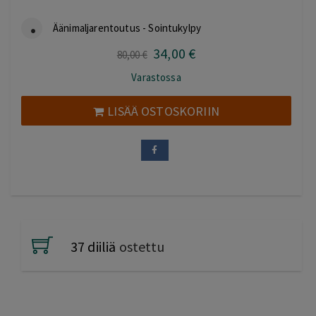
Äänimaljarentoutus - Sointukylpy
34
,00
€
Alkuperäinen
Nykyinen
80
,00
€
hinta
hinta
Varastossa
oli:
on:
80,00 €.
34,00 €.
LISÄÄ OSTOSKORIIN
37 diiliä
ostettu