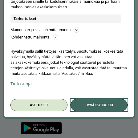
tarjotakseen sinulle tarkoituksenmukaisia mainoksia ja parhaan
Suosittele Offerillaa
mahdollisen asiakaskokemuksen.
TUTUSTU MEIHIN
Tarkoitukset
Tietoa meistä
Mainonnan ja sisällön mittaaminen
Ajankohtaista
Kohdennettu mainonta
Tilaa uutiskirje
Avoimet työpaikat
Hyväksymällä sallit tietojesi käsittelyn. Suostumuksesi koskee tätä
Offerilla mediassa
palvelua, hyväksymättä jättäminen voi vaikuttaa
asiakaskokemukseesi. Jotkut teknologiat saattavat perustella
YRITYKSILLE
tietojen käsittelyä oikeutetulla edulla, voit vastustaa tätä tai muuttaa
muita asetuksia klikkaamalla "Asetukset" linkkiä.
Markkinoi Offerillassa
Vaikuttajayhteistyö
Tietosuoja
Partneriportaali
ASETUKSET
HYVÄKSY KAIKKI
LATAA APPI