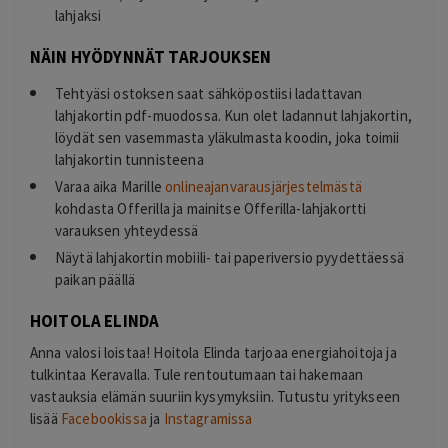
lahjaksi
NÄIN HYÖDYNNÄT TARJOUKSEN
Tehtyäsi ostoksen saat sähköpostiisi ladattavan
lahjakortin pdf-muodossa. Kun olet ladannut lahjakortin,
löydät sen vasemmasta yläkulmasta koodin, joka toimii
lahjakortin tunnisteena
Varaa aika Marille
onlineajanvarausjärjestelmästä
kohdasta Offerilla ja mainitse Offerilla-lahjakortti
varauksen yhteydessä
Näytä lahjakortin mobiili- tai paperiversio pyydettäessä
paikan päällä
HOITOLA ELINDA
Anna valosi loistaa! Hoitola Elinda tarjoaa energiahoitoja ja
tulkintaa Keravalla. Tule rentoutumaan tai hakemaan
vastauksia elämän suuriin kysymyksiin. Tutustu yritykseen
lisää
Facebookissa
ja
Instagramissa