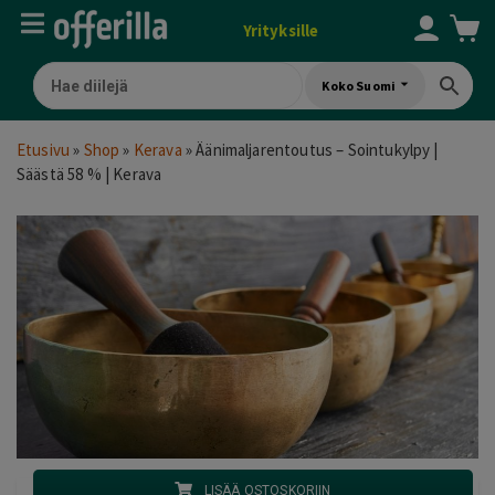
Yrityksille
Koko Suomi
Etusivu
»
Shop
»
Kerava
»
Äänimaljarentoutus – Sointukylpy |
Säästä 58 % | Kerava
LISÄÄ OSTOSKORIIN