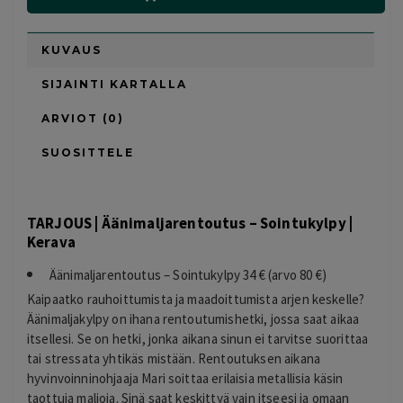
KUVAUS
SIJAINTI KARTALLA
ARVIOT (0)
SUOSITTELE
TARJOUS | Äänimaljarentoutus – Sointukylpy |
Kerava
Äänimaljarentoutus – Sointukylpy 34 € (arvo 80 €)
Kaipaatko rauhoittumista ja maadoittumista arjen keskelle?
Äänimaljakylpy on ihana rentoutumishetki, jossa saat aikaa
itsellesi. Se on hetki, jonka aikana sinun ei tarvitse suorittaa
tai stressata yhtikäs mistään. Rentoutuksen aikana
hyvinvoinninohjaaja Mari soittaa erilaisia metallisia käsin
taottuja maljoja. Sinä saat keskittyä vain itseesi ja omaan