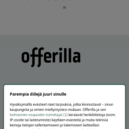
of
60
Parempia diilejä juuri sinulle
APUA JA NEUVOJA
Hyväksymällä evästeet näet tarjouksia, jotka kiinnostavat – sinun
Peruuta tilaus
kaupungista ja omien mieltymystesi mukaan. Offerilla ja sen
Asiakaspalvelu
kolmannen osapuolen toimittajat (2)
keräävät henkilötietoja (esim.
Kuinka Offerilla toimii
IP-osoite tai laitetunniste) käyttäen evästeitä ja muita teknisiä
Usein kysytyt kysymykset
keinoja tietojen tallentamiseen ja lukemiseen laitteellasi