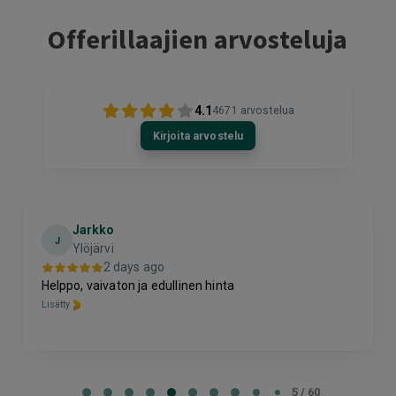
Offerillaajien arvosteluja
4.1
4671
arvostelua
Kirjoita arvostelu
Jarkko
J
Ylöjärvi
2 days ago
Helppo, vaivaton ja edullinen hinta
Lisätty
Page
5
5 / 60