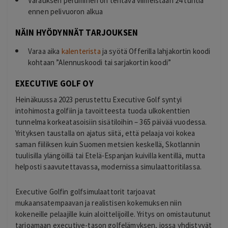
Varauksen peruminen on tehtävä viimeistään 24 tuntia
ennen pelivuoron alkua
NÄIN HYÖDYNNÄT TARJOUKSEN
Varaa aika
kalenterista
ja syötä Offerilla lahjakortin koodi
kohtaan ”Alennuskoodi tai sarjakortin koodi”
EXECUTIVE GOLF OY
Heinäkuussa 2023 perustettu Executive Golf syntyi
intohimosta golfiin ja tavoitteesta tuoda ulkokenttien
tunnelma korkeatasoisiin sisätiloihin – 365 päivää vuodessa.
Yrityksen taustalla on ajatus siitä, että pelaaja voi kokea
saman fiiliksen kuin Suomen metsien keskellä, Skotlannin
tuulisilla ylängöillä tai Etelä-Espanjan kuivilla kentillä, mutta
helposti saavutettavassa, modernissa simulaattoritilassa.
Executive Golfin golfsimulaattorit tarjoavat
mukaansatempaavan ja realistisen kokemuksen niin
kokeneille pelaajille kuin aloittelijoille. Yritys on omistautunut
tarjoamaan executive-tason golfelämyksen, jossa yhdistyvät