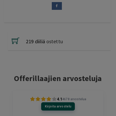
219 diiliä
ostettu
Offerillaajien arvosteluja
4.1
4678
arvostelua
Kirjoita arvostelu