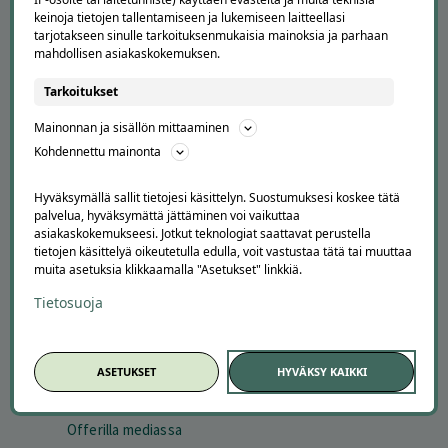
keinoja tietojen tallentamiseen ja lukemiseen laitteellasi
tarjotakseen sinulle tarkoituksenmukaisia mainoksia ja parhaan
mahdollisen asiakaskokemuksen.
Tarkoitukset
Mainonnan ja sisällön mittaaminen
APUA JA NEUVOJA
Kohdennettu mainonta
Peruuta tilaus
Hyväksymällä sallit tietojesi käsittelyn. Suostumuksesi koskee tätä
Asiakaspalvelu
palvelua, hyväksymättä jättäminen voi vaikuttaa
Kuinka Offerilla toimii
asiakaskokemukseesi. Jotkut teknologiat saattavat perustella
Usein kysytyt kysymykset
tietojen käsittelyä oikeutetulla edulla, voit vastustaa tätä tai muuttaa
Suosittele Offerillaa
muita asetuksia klikkaamalla "Asetukset" linkkiä.
Tietosuoja
TUTUSTU MEIHIN
Tietoa meistä
Ajankohtaista
ASETUKSET
HYVÄKSY KAIKKI
Tilaa uutiskirje
Avoimet työpaikat
Offerilla mediassa