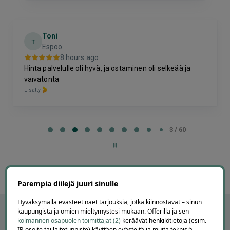
Toni
T
Espoo
8 hours ago
Hinta palvelulle oli hyvä, ja ostaminen oli selkeää ja
vaivatonta
Lisätty
Page
3
3 / 60
of
60
Parempia diilejä juuri sinulle
Hyväksymällä evästeet näet tarjouksia, jotka kiinnostavat – sinun
kaupungista ja omien mieltymystesi mukaan. Offerilla ja sen
kolmannen osapuolen toimittajat (2)
keräävät henkilötietoja (esim.
IP-osoite tai laitetunniste) käyttäen evästeitä ja muita teknisiä