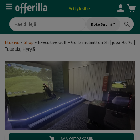
Yrityksille
Koko Suomi
Etusivu
»
Shop
»
Executive Golf – Golfsimulaattori 2h | jopa -66 % |
Tuusula, Hyrylä
LISÄÄ OSTOSKORIIN