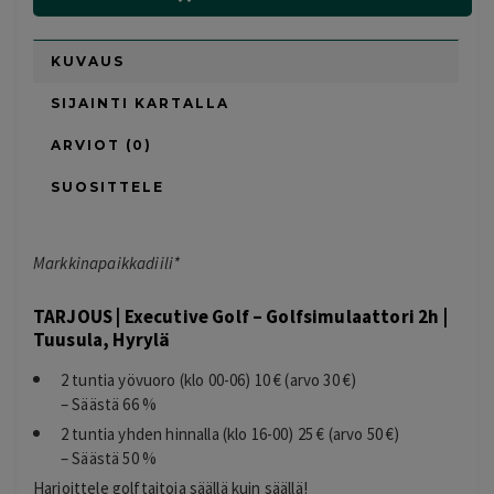
KUVAUS
SIJAINTI KARTALLA
ARVIOT (0)
SUOSITTELE
Markkinapaikkadiili*
TARJOUS | Executive Golf – Golfsimulaattori 2h |
Tuusula, Hyrylä
2 tuntia yövuoro (klo 00-06) 10 € (arvo 30 €)
– Säästä 66 %
2 tuntia yhden hinnalla (klo 16-00) 25 € (arvo 50 €)
– Säästä 50 %
Harjoittele golftaitoja säällä kuin säällä!