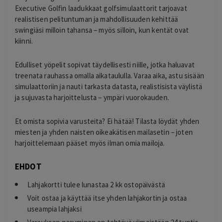
Executive Golfin laadukkaat golfsimulaattorit tarjoavat
realistisen pelituntuman ja mahdollisuuden kehittää
swingiäsi milloin tahansa – myös silloin, kun kentät ovat
kiinni.
Edulliset yöpelit sopivat täydellisesti niille, jotka haluavat
treenata rauhassa omalla aikataululla. Varaa aika, astu sisään
simulaattoriin ja nauti tarkasta datasta, realistisista väylistä
ja sujuvasta harjoittelusta – ympäri vuorokauden.
Et omista sopivia varusteita? Ei hätää! Tilasta löydät yhden
miesten ja yhden naisten oikeakätisen mailasetin – joten
harjoittelemaan pääset myös ilman omia mailoja.
EHDOT
Lahjakortti tulee lunastaa 2 kk ostopäivästä
Voit ostaa ja käyttää itse yhden lahjakortin ja ostaa
useampia lahjaksi