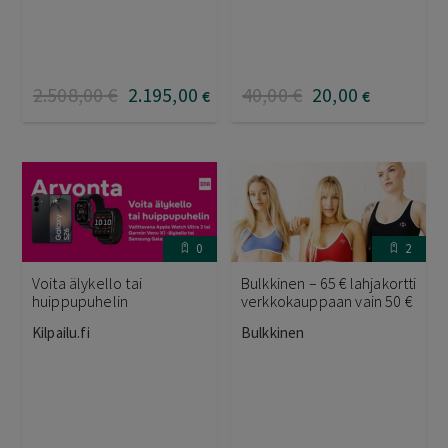
2.508
,00
€
2.195
,00
40
,00
€
20
,00
€
€
0
2
Voita älykello tai
Bulkkinen – 65 € lahjakortti
huippupuhelin
verkkokauppaan vain 50 €
Kilpailu.fi
Bulkkinen