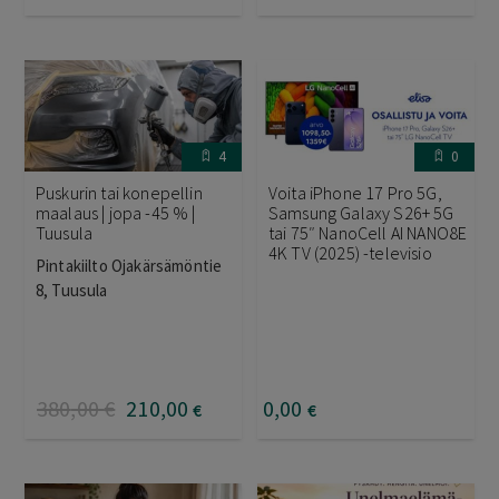
4
0
Puskurin tai konepellin
Voita iPhone 17 Pro 5G,
maalaus | jopa -45 % |
Samsung Galaxy S26+ 5G
Tuusula
tai 75″ NanoCell AI NANO8E
4K TV (2025) -televisio
Pintakiilto Ojakärsämöntie
8, Tuusula
380
,00
€
210
,00
0
,00
€
€