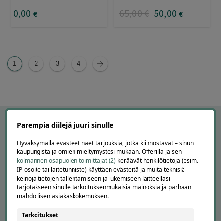
0
,00
65
,00
€
50
,00
€
€
1
2
3
4
Parempia diilejä juuri sinulle
Hyväksymällä evästeet näet tarjouksia, jotka kiinnostavat – sinun
kaupungista ja omien mieltymystesi mukaan. Offerilla ja sen
kolmannen osapuolen toimittajat (2)
keräävät henkilötietoja (esim.
IP-osoite tai laitetunniste) käyttäen evästeitä ja muita teknisiä
keinoja tietojen tallentamiseen ja lukemiseen laitteellasi
tarjotakseen sinulle tarkoituksenmukaisia mainoksia ja parhaan
mahdollisen asiakaskokemuksen.
APUA JA NEUVOJA
Tarkoitukset