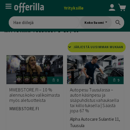
Yrityksille
Koko Suomi
SORTED
NÄYTETÄÄN TULOKSET 1–16 / 60
BY
LATEST
0
9
MWEBSTORE.FI – 10 %
Autopesu Tuusulassa –
alennus koko valikoimasta
auton käsinpesu ja
myös aletuotteista
sisäpuhdistus vahauksella
tai kiillotuksella | Säästä
MWEBSTORE.FI
jopa 67 %
Alpha Autocare Sulantie 11,
Tuusula