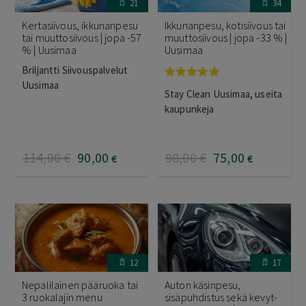
21
34
Kertasiivous, ikkunanpesu
Ikkunanpesu, kotisiivous tai
tai muuttosiivous | jopa -57
muuttosiivous | jopa -33 % |
% | Uusimaa
Uusimaa
Briljantti Siivouspalvelut
Uusimaa
Arvostelu
Stay Clean Uusimaa, useita
tuotteesta:
5.00
/ 5
kaupunkeja
114
,00
€
90
,00
98
,00
€
75
,00
€
€
12
17
Nepalilainen pääruoka tai
Auton käsinpesu,
3 ruokalajin menu
sisäpuhdistus sekä kevyt-