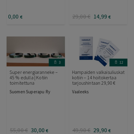
0
,00
29
,00
€
14
,99
€
€
3
12
Super energiaranneke –
Hampaiden valkaisuliuskat
45 % edulla | Kotiin
kotiin – 14 hoitokertaa
toimitettuna
tarjoushintaan 29,90 €
Suomen Superapu Ry
Vaaleeks
55
,00
€
30
,00
49
,90
€
29
,90
€
€