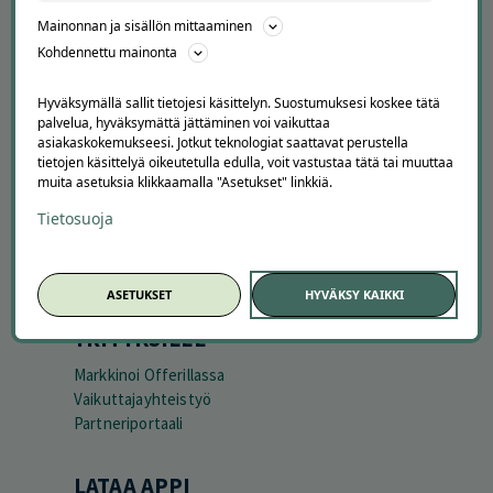
Peruuta tilaus
Mainonnan ja sisällön mittaaminen
Asiakaspalvelu
Kohdennettu mainonta
Kuinka Offerilla toimii
Usein kysytyt kysymykset
Hyväksymällä sallit tietojesi käsittelyn. Suostumuksesi koskee tätä
Suosittele Offerillaa
palvelua, hyväksymättä jättäminen voi vaikuttaa
asiakaskokemukseesi. Jotkut teknologiat saattavat perustella
TUTUSTU MEIHIN
tietojen käsittelyä oikeutetulla edulla, voit vastustaa tätä tai muuttaa
muita asetuksia klikkaamalla "Asetukset" linkkiä.
Tietoa meistä
Tietosuoja
Ajankohtaista
Tilaa uutiskirje
Avoimet työpaikat
Offerilla mediassa
ASETUKSET
HYVÄKSY KAIKKI
YRITYKSILLE
Markkinoi Offerillassa
Vaikuttajayhteistyö
Partneriportaali
LATAA APPI