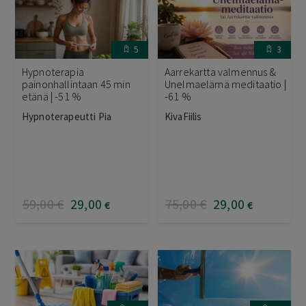
5
3
Hypnoterapia
Aarrekartta valmennus &
painonhallintaan 45 min
Unelmaelämä meditaatio |
etänä | -51 %
-61 %
Hypnoterapeutti Pia
KivaFiilis
59
,00
€
29
,00
75
,00
€
29
,00
€
€