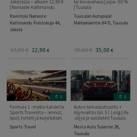
Jokelassa – alkaen 12,90 €
tai kovavahaus | jopa -50 %
| Namaste Kathmandu
| Tuusula
Ravintola Namaste
Tuusulan Autopojat
Kathmandu Puistokuja 4A,
Mahlamäentie 64 D, Tuusula
Jokela
17
,90
€
12
,90
70
,00
€
35
,00
€
€
3
2
Formula 1 -matka kahdelle
Auton tarkastushuolto +
Sports Travelilta – lennot,
öljynvaihto (sis. 5 l Long Life
liput, hotelli ja kuljetukset
-öljyä ja suodatin) Tuusula
Sports Travel
Mesta Auto Sulantie 28,
Tuusula