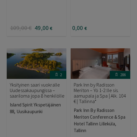
109
,00
€
49
,00
0
,00
€
€
2
286
Yksityinen saari vuokralle
Park Inn by Radisson
Uudessakaupungissa –
Meriton – Yö 1-2:lle sis.
saariloma jopa 8 henkilölle
aamupala ja Spa | Alk. 104
€ | Tallinna*
Island Spirit Ykspetäjäinen
Park Inn By Radisson
88, Uusikaupunki
Meriton Conference & Spa
Hotel Tallinn Lilleküla,
Tallinn