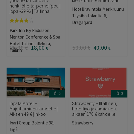
yhdelle tai kahdelle
Merikruunu Kemiönsaari
henkilölle tai perhelippu |
Hotelliravintola Merikruunu
jopa -39 % | Tallinna
Täysihoitolantie 6,
Dragsfjärd
Arvostelu
Park Inn By Radisson
tuotteesta:
4.00
/ 5
Meriton Conference & Spa
Hotel Tallinn Lilleküla,
26
,00
€
18
,00
50
,00
€
40
,00
€
€
Tallinn
5
2
Ingala Motel –
Strawberry – Illallinen,
Majoittuminen kahdelle |
hotelliyö ja aamiainen,
Alkaen 49 € | Inkoo
alkaen 170 € kahdelle
Inari Group Bölentie 98,
Strawberry
Ingå