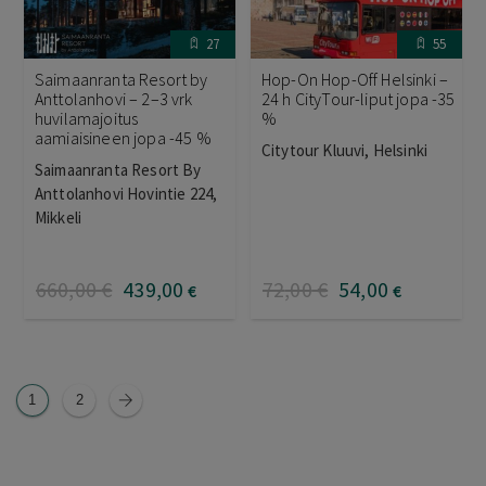
27
55
Saimaanranta Resort by
Hop-On Hop-Off Helsinki –
Anttolanhovi – 2–3 vrk
24 h CityTour-liput jopa -35
huvilamajoitus
%
aamiaisineen jopa -45 %
Citytour Kluuvi, Helsinki
Saimaanranta Resort By
Anttolanhovi Hovintie 224,
Mikkeli
660
,00
€
439
,00
72
,00
€
54
,00
€
€
1
2