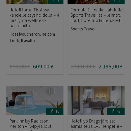
2
3
Hotelliloma Tirolissa
Formula 1 -matka kahdelle
kahdelle täysihoidolla – 4
Sports Travelilta – lennot,
tai 6 yötä wellness-
liput, hotelli ja kuljetukset
palveluilla
Sports Travel
Hotelvoucheronline.com
Tiroli, Itävalta
690
,00
€
609
,00
2.508
,00
€
2.195
,00
€
€
16
42
Park Inn by Radisson
Hotelliyö Dragsfjärdissä
Meriton – Kylpyläliput
aamiaisella 1–3 hengelle –