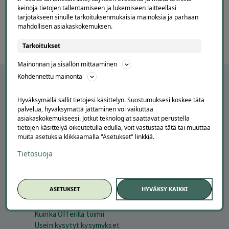
6 / 60
keinoja tietojen tallentamiseen ja lukemiseen laitteellasi
of
tarjotakseen sinulle tarkoituksenmukaisia mainoksia ja parhaan
60
mahdollisen asiakaskokemuksen.
Tarkoitukset
Mainonnan ja sisällön mittaaminen
Kohdennettu mainonta
Hyväksymällä sallit tietojesi käsittelyn. Suostumuksesi koskee tätä
palvelua, hyväksymättä jättäminen voi vaikuttaa
asiakaskokemukseesi. Jotkut teknologiat saattavat perustella
tietojen käsittelyä oikeutetulla edulla, voit vastustaa tätä tai muuttaa
muita asetuksia klikkaamalla "Asetukset" linkkiä.
Tietosuoja
APUA JA NEUVOJA
ASETUKSET
HYVÄKSY KAIKKI
Peruuta tilaus
Asiakaspalvelu
Kuinka Offerilla toimii
Usein kysytyt kysymykset