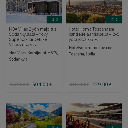
2
2
NOA Villas 2 yön majoitus
Hotelliloma Toscanassa
Sodankylässä – Yövy
kahdelle aamiaisella – 2–5
Superior- tai Deluxe
yötä jopa -27 %
Villassa Lapissa
Hotelvoucheronline.com
Noa Villas Korpijoentie 575,
Toscana, Italia
Sodankylä
560
,00
€
504
,00
310
,00
€
229
,00
€
€