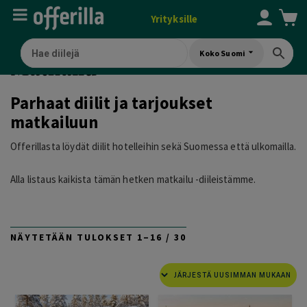
Yrityksille
Koko Suomi
Matkailu
Parhaat diilit ja tarjoukset
matkailuun
Offerillasta löydät diilit hotelleihin sekä Suomessa että ulkomailla.
Alla listaus kaikista tämän hetken matkailu -diileistämme.
SORTED
NÄYTETÄÄN TULOKSET 1–16 / 30
BY
LATEST