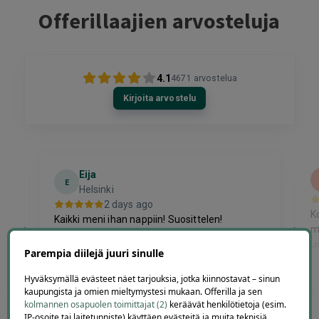
Offerillaajien arvosteluja
4.1
4671
arvostelua
Kirjoita arvostelu
Eija
E
Helsinki
2 days ago
K
Kaikki meni ihan nappiin! Suosittelen!
m
Lisätty
Li
Parempia diilejä juuri sinulle
Hyväksymällä evästeet näet tarjouksia, jotka kiinnostavat – sinun
kaupungista ja omien mieltymystesi mukaan. Offerilla ja sen
Page
kolmannen osapuolen toimittajat (2)
keräävät henkilötietoja (esim.
IP-osoite tai laitetunniste) käyttäen evästeitä ja muita teknisiä
6