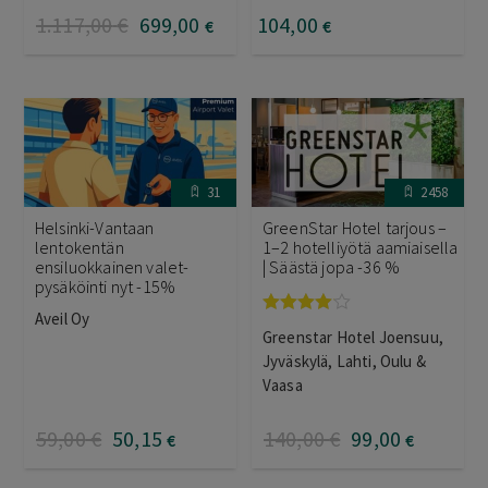
1.117
,00
€
699
,00
104
,00
€
€
31
2458
Helsinki-Vantaan
GreenStar Hotel tarjous –
lentokentän
1–2 hotelliyötä aamiaisella
ensiluokkainen valet-
| Säästä jopa -36 %
pysäköinti nyt -15%
Aveil Oy
Arvostelu
Greenstar Hotel Joensuu,
tuotteesta:
4.00
/ 5
Jyväskylä, Lahti, Oulu &
Vaasa
59
,00
€
50
,15
140
,00
€
99
,00
€
€