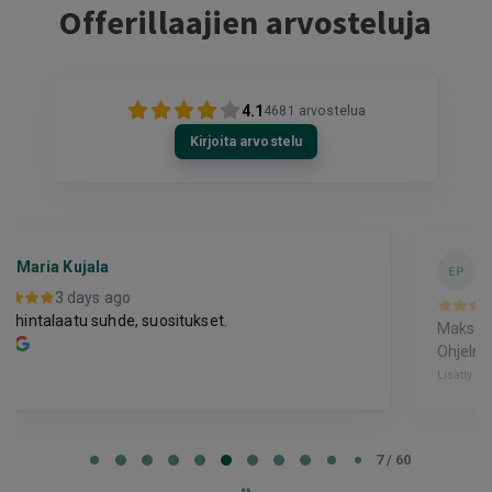
Offerillaajien arvosteluja
4.1
4681
arvostelua
Kirjoita arvostelu
Eija Paukkuri
EP
Tampere
3 days ago
Maksaminen tökki ja siinä alennuksen saaminen.
Ohjelma väitti, että alennus oli jo käytetty.
Lisätty
Page
7
7 / 60
of