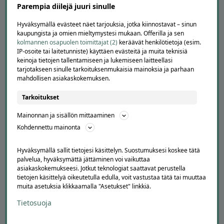
Parempia diilejä juuri sinulle
TUTUSTU MEIHIN
Hyväksymällä evästeet näet tarjouksia, jotka kiinnostavat – sinun
Tietoa meistä
kaupungista ja omien mieltymystesi mukaan. Offerilla ja sen
Ajankohtaista
kolmannen osapuolen toimittajat (2)
keräävät henkilötietoja (esim.
IP-osoite tai laitetunniste) käyttäen evästeitä ja muita teknisiä
Tilaa uutiskirje
keinoja tietojen tallentamiseen ja lukemiseen laitteellasi
Avoimet työpaikat
tarjotakseen sinulle tarkoituksenmukaisia mainoksia ja parhaan
Offerilla mediassa
mahdollisen asiakaskokemuksen.
YRITYKSILLE
Tarkoitukset
Markkinoi Offerillassa
Mainonnan ja sisällön mittaaminen
Vaikuttajayhteistyö
Kohdennettu mainonta
Partneriportaali
Hyväksymällä sallit tietojesi käsittelyn. Suostumuksesi koskee tätä
palvelua, hyväksymättä jättäminen voi vaikuttaa
LATAA APPI
asiakaskokemukseesi. Jotkut teknologiat saattavat perustella
tietojen käsittelyä oikeutetulla edulla, voit vastustaa tätä tai muuttaa
muita asetuksia klikkaamalla "Asetukset" linkkiä.
Tietosuoja