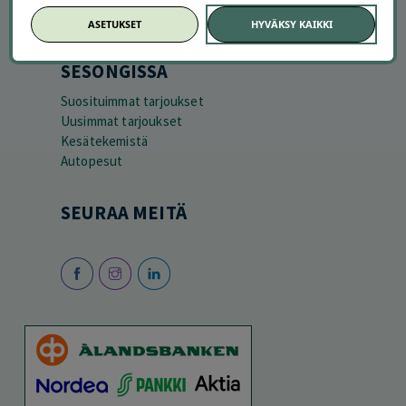
ASETUKSET
HYVÄKSY KAIKKI
SESONGISSA
Suosituimmat tarjoukset
Uusimmat tarjoukset
Kesätekemistä
Autopesut
SEURAA MEITÄ