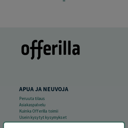
60
APUA JA NEUVOJA
Peruuta tilaus
Asiakaspalvelu
Kuinka Offerilla toimii
Usein kysytyt kysymykset
Suosittele Offerillaa