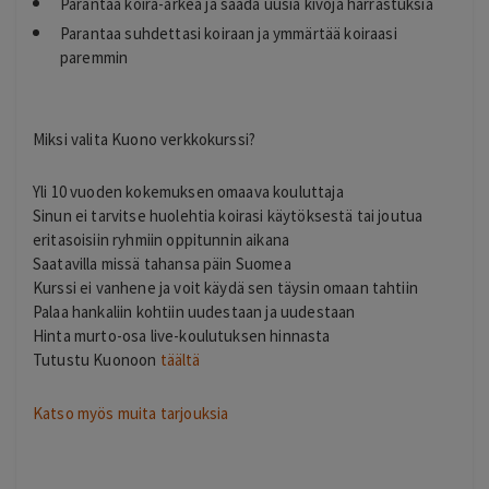
Parantaa koira-arkea ja saada uusia kivoja harrastuksia
Parantaa suhdettasi koiraan ja ymmärtää koiraasi
paremmin
Miksi valita Kuono verkkokurssi?
Yli 10 vuoden kokemuksen omaava kouluttaja
Sinun ei tarvitse huolehtia koirasi käytöksestä tai joutua
eritasoisiin ryhmiin oppitunnin aikana
Saatavilla missä tahansa päin Suomea
Kurssi ei vanhene ja voit käydä sen täysin omaan tahtiin
Palaa hankaliin kohtiin uudestaan ja uudestaan
Hinta murto-osa live-koulutuksen hinnasta
Tutustu Kuonoon
täältä
Katso myös muita tarjouksia