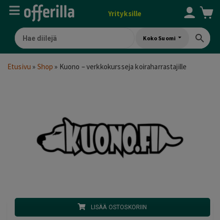
Yrityksille
Koko Suomi
Etusivu
»
Shop
»
Kuono – verkkokursseja koiraharrastajille
LISÄÄ OSTOSKORIIN