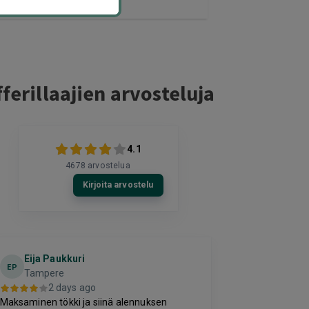
ferillaajien arvosteluja
4.1
4678
arvostelua
Kirjoita arvostelu
Petteri
Kirill
K
P
Espoo
2 days ago
3 da
-
OK