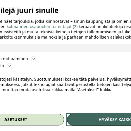
lejä juuri sinulle
t näet tarjouksia, jotka kiinnostavat – sinun kaupungista ja omien 
 sen
kolmannen osapuolen toimittajat (2)
keräävät henkilötietoja (esi
n evästeitä ja muita teknisiä keinoja tietojen tallentamiseen ja luke
 tarkoituksenmukaisia mainoksia ja parhaan mahdollisen asiakask
ön mittaaminen
ta
ietojesi käsittelyn. Suostumuksesi koskee tätä palvelua, hyväksymät
mukseesi. Jotkut teknologiat saattavat perustella tietojen käsittelyä
ai muuttaa muita asetuksia klikkaamalla "Asetukset" linkkiä.
TTELE
ASETUKSET
HYVÄKSY KAIKK
e rahaa