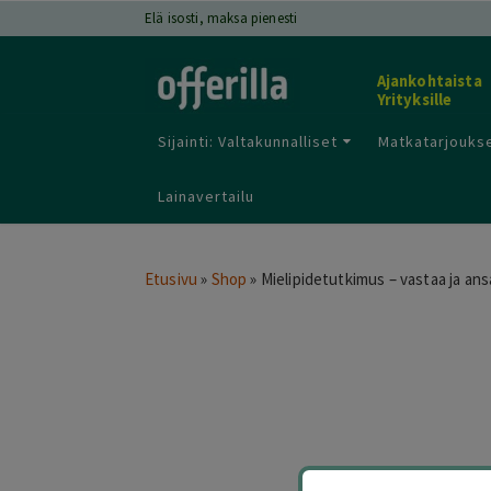
Elä isosti, maksa pienesti
Ajankohtaista
Yrityksille
Sijainti: Valtakunnalliset
Matkatarjoukse
Lainavertailu
Etusivu
»
Shop
»
Mielipidetutkimus – vastaa ja ans