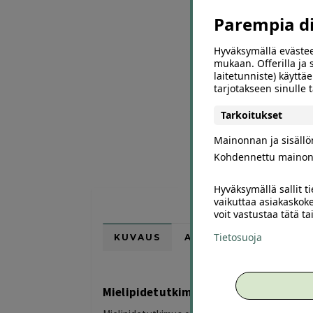
Parempia dii
Hyväksymällä evästee
mukaan. Offerilla ja
laitetunniste) käyttäe
tarjotakseen sinulle
Tarkoitukset
Mainonnan ja sisäll
Kohdennettu mainon
Hyväksymällä sallit t
vaikuttaa asiakaskoke
voit vastustaa tätä t
Tietosuoja
KUVAUS
ARVIOT (0)
SUOSI
Mielipidetutkimus – vastaa ja ansaits