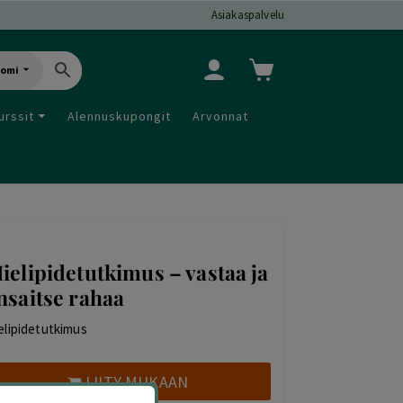
Asiakaspalvelu
uomi
urssit
Alennuskupongit
Arvonnat
ielipidetutkimus – vastaa ja
nsaitse rahaa
elipidetutkimus
LIITY MUKAAN