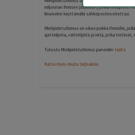
Mielipidetutkimus on paneeli, johon rekisteröitym
miljoonan ihmisen joukkoon, jonka mielipiteet 
ilmaiseksi käyttämällä sähköpostiosoitettasi.
Mielipidetutkimus on oikea paikka ihmisille, jo
ajattelijoita, väittelijöitä ja niitä, jotka tietävät,
Tutustu Mielipidetutkimus paneeliin
täältä
Katso myös muita tarjouksia
Maria Kujala
2 days ago
idosta sekä
Hyvä hintalaatu suhde, suositukset.