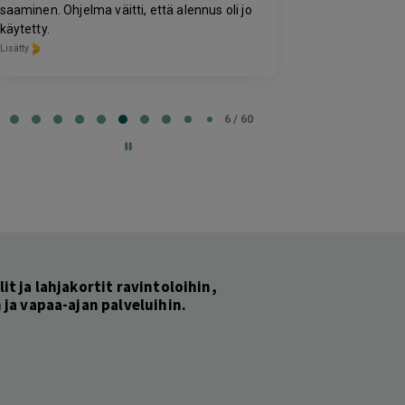
Lisätty
Lisätty
e
7 / 60
lit ja lahjakortit ravintoloihin,
ja vapaa-ajan palveluihin.