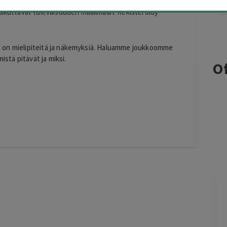
ällä voit vastata kysymyksiin ja ansaita rahaa. Liity 1,5
vaikuttavat tulevaisuuden maailmaan. Rekisteröidy
illa on mielipiteitä ja näkemyksiä. Haluamme joukkoomme
 mistä pitävät ja miksi.
Of
Eija Paukkuri
EP
Tampere
2 days ago
Maksaminen tökki ja siinä alennuksen