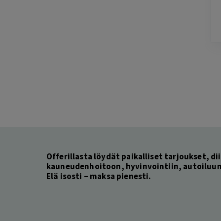
saaminen. Ohjelma väitti, että alennus oli jo
käytetty.
Lisätty
Pag
7
of
60
Offerillasta löydät paikalliset tarjoukset, dii
kauneudenhoitoon, hyvinvointiin, autoiluun 
Elä isosti – maksa pienesti.