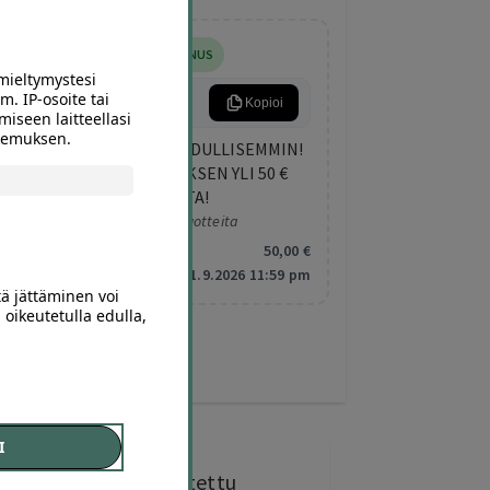
5
,00
€
LISÄALENNUS
mieltymystesi
m. IP-osoite tai
KESA5
Kopioi
miseen laitteellasi
okemuksen.
NAPPAA KESÄN DIILIT EDULLISEMMIN!
SAAT 5 € LISÄALENNUKSEN YLI 50 €
OSTOKSESTA!
Koskee valittuja tuotteita
Minimitilaus:
50
,00
€
Vanhentuu:
1.9.2026 11:59 pm
tä jättäminen voi
 oikeutetulla edulla,
I
0 kohdetta
ostettu