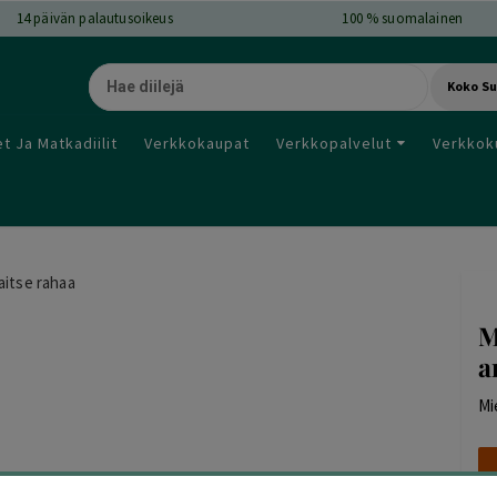
14
päivän palautusoikeus
100 % suomalainen
Koko S
t Ja Matkadiilit
Verkkokaupat
Verkkopalvelut
Verkkok
aitse rahaa
M
a
Mi