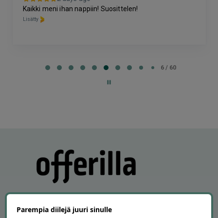
Kaikki meni ihan nappiin! Suosittelen!
Lisätty
Page
6
6 / 60
of
60
Parempia diilejä juuri sinulle