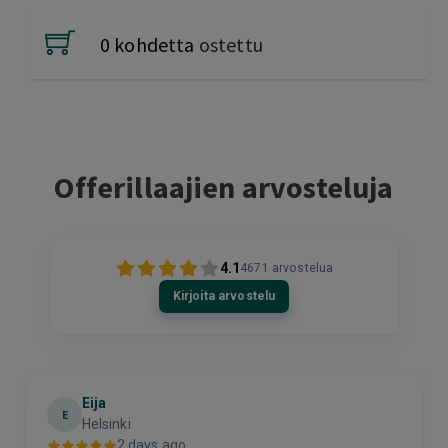
0 kohdetta
ostettu
Offerillaajien arvosteluja
4.1
4671
arvostelua
Kirjoita arvostelu
Eija
E
Helsinki
2 days ago