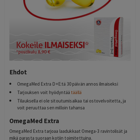
Ehdot
OmegaMed Extra D+E:tä 30 päivän annos ilmaiseksi
Tarjouksen voit hyödyntää
täällä
Tilauksella ei ole sitoutumisaikaa tai ostovelvoitetta, ja
voit peruuttaa sen milloin tahansa
OmegaMed Extra
OmegaMed Extra tarjoaa laadukkaat Omega-3 ravintolisät ja
mikä parasta suoraan kotiin toimitettuina.