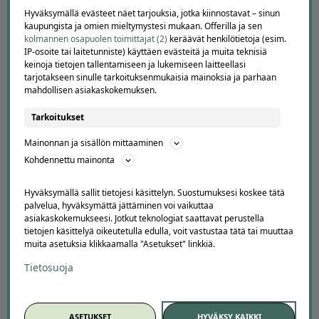
Hyväksymällä evästeet näet tarjouksia, jotka kiinnostavat – sinun
APUA JA NEUVOJA
kaupungista ja omien mieltymystesi mukaan. Offerilla ja sen
kolmannen osapuolen toimittajat (2)
keräävät henkilötietoja (esim.
Peruuta tilaus
IP-osoite tai laitetunniste) käyttäen evästeitä ja muita teknisiä
Asiakaspalvelu
keinoja tietojen tallentamiseen ja lukemiseen laitteellasi
Kuinka Offerilla toimii
tarjotakseen sinulle tarkoituksenmukaisia mainoksia ja parhaan
mahdollisen asiakaskokemuksen.
Usein kysytyt kysymykset
Suosittele Offerillaa
Tarkoitukset
TUTUSTU MEIHIN
Mainonnan ja sisällön mittaaminen
Kohdennettu mainonta
Tietoa meistä
Ajankohtaista
Tilaa uutiskirje
Hyväksymällä sallit tietojesi käsittelyn. Suostumuksesi koskee tätä
palvelua, hyväksymättä jättäminen voi vaikuttaa
Avoimet työpaikat
asiakaskokemukseesi. Jotkut teknologiat saattavat perustella
Offerilla mediassa
tietojen käsittelyä oikeutetulla edulla, voit vastustaa tätä tai muuttaa
muita asetuksia klikkaamalla "Asetukset" linkkiä.
YRITYKSILLE
Tietosuoja
Markkinoi Offerillassa
Vaikuttajayhteistyö
Partneriportaali
ASETUKSET
HYVÄKSY KAIKKI