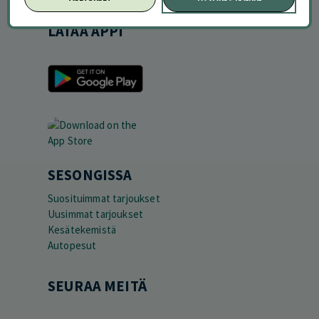
LATAA APPI
SESONGISSA
Suosituimmat tarjoukset
Uusimmat tarjoukset
Kesätekemistä
Autopesut
SEURAA MEITÄ