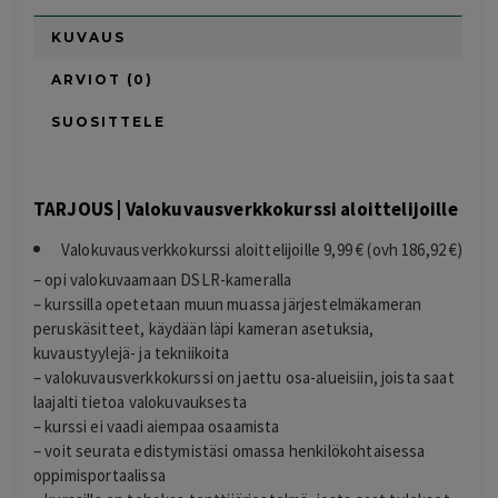
KUVAUS
ARVIOT (0)
SUOSITTELE
TARJOUS | Valokuvausverkkokurssi aloittelijoille
Valokuvausverkkokurssi aloittelijoille 9,99 € (ovh 186,92 €)
– opi valokuvaamaan DSLR-kameralla
– kurssilla opetetaan muun muassa järjestelmäkameran
peruskäsitteet, käydään läpi kameran asetuksia,
kuvaustyylejä- ja tekniikoita
– valokuvausverkkokurssi on jaettu osa-alueisiin, joista saat
laajalti tietoa valokuvauksesta
– kurssi ei vaadi aiempaa osaamista
– voit seurata edistymistäsi omassa henkilökohtaisessa
oppimisportaalissa