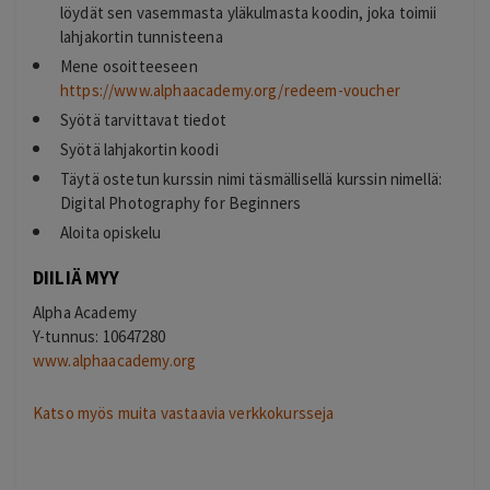
löydät sen vasemmasta yläkulmasta koodin, joka toimii
lahjakortin tunnisteena
Mene osoitteeseen
https://www.alphaacademy.org/redeem-voucher
Syötä tarvittavat tiedot
Syötä lahjakortin koodi
Täytä ostetun kurssin nimi täsmällisellä kurssin nimellä:
Digital Photography for Beginners
Aloita opiskelu
DIILIÄ MYY
Alpha Academy
Y-tunnus: 10647280
www.alphaacademy.org
Katso myös muita vastaavia verkkokursseja