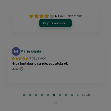
4.1
4681
arvostelua
Kirjoita arvostelu
Maria Kujala
3 days ago
Hyvä hintalaatu suhde, suositukset.
Lisätty
Page
6
6 / 60
of
60