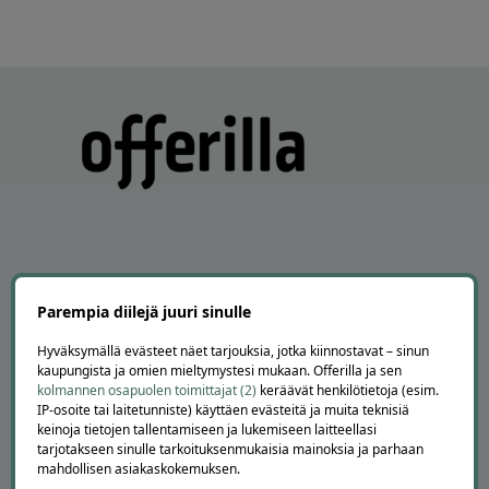
APUA JA NEUVOJA
Parempia diilejä juuri sinulle
Peruuta tilaus
Hyväksymällä evästeet näet tarjouksia, jotka kiinnostavat – sinun
Asiakaspalvelu
kaupungista ja omien mieltymystesi mukaan. Offerilla ja sen
Kuinka Offerilla toimii
kolmannen osapuolen toimittajat (2)
keräävät henkilötietoja (esim.
Usein kysytyt kysymykset
IP-osoite tai laitetunniste) käyttäen evästeitä ja muita teknisiä
keinoja tietojen tallentamiseen ja lukemiseen laitteellasi
Suosittele Offerillaa
tarjotakseen sinulle tarkoituksenmukaisia mainoksia ja parhaan
mahdollisen asiakaskokemuksen.
TUTUSTU MEIHIN