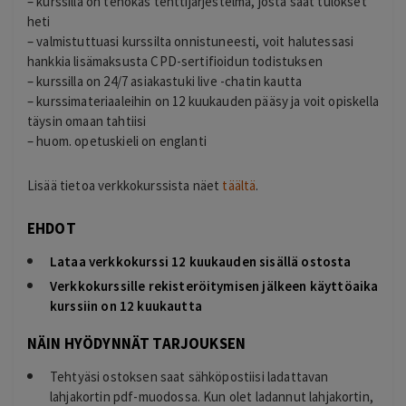
– kurssilla on tehokas tenttijärjestelmä, josta saat tulokset
heti
– valmistuttuasi kurssilta onnistuneesti, voit halutessasi
hankkia lisämaksusta CPD-sertifioidun todistuksen
– kurssilla on 24/7 asiakastuki live -chatin kautta
– kurssimateriaaleihin on 12 kuukauden pääsy ja voit opiskella
täysin omaan tahtiisi
– huom. opetuskieli on englanti
Lisää tietoa verkkokurssista näet
täältä
.
EHDOT
Lataa verkkokurssi 12 kuukauden sisällä ostosta
Verkkokurssille rekisteröitymisen jälkeen käyttöaika
kurssiin on 12 kuukautta
NÄIN HYÖDYNNÄT TARJOUKSEN
Tehtyäsi ostoksen saat sähköpostiisi ladattavan
lahjakortin pdf-muodossa. Kun olet ladannut lahjakortin,