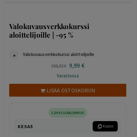
Valokuvausverkkokurssi
aloittelijoille | -95 %
Valokuvausverkkokurssi aloittelijoille
9
,99
€
Alkuperäinen
Nykyinen
186
,92
€
hinta
hinta
Varastossa
oli:
on:
186,92 €.
9,99 €.
LISÄÄ OSTOSKORIIN
5
,00
€
LISÄALENNUS
KESA5
Kopioi