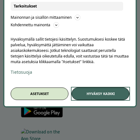
Tarkoitukset
Tietoa meistä
Ajankohtaista
Mainonnan ja sisällön mittaaminen
Tilaa uutiskirje
Kohdennettu mainonta
Avoimet työpaikat
Offerilla mediassa
Hyväksymällä sallit tietojesi käsittelyn. Suostumuksesi koskee tätä
palvelua, hyväksymättä jättäminen voi vaikuttaa
YRITYKSILLE
asiakaskokemukseesi. Jotkut teknologiat saattavat perustella
tietojen käsittelyä oikeutetulla edulla, voit vastustaa tätä tai muuttaa
Markkinoi Offerillassa
muita asetuksia klikkaamalla "Asetukset" linkkiä.
Vaikuttajayhteistyö
Tietosuoja
Partneriportaali
LATAA APPI
ASETUKSET
HYVÄKSY KAIKKI