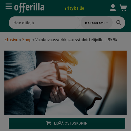
Yrityksille
Koko Suomi
Etusivu
»
Shop
»
Valokuvausverkkokurssi aloittelijoille | -95 %
LISÄÄ OSTOSKORIIN