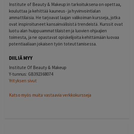
Institute of Beauty & Makeup:in tarkoituksena on opettaa,
kouluttaa ja kehittää kauneus- ja hyvinvointialan
ammattilaisia. He tarjoavat laajan valikoiman kursseja, jotka
ovat inspiroituneet kansainvälisistä trendeistä. Kurssit ovat
luotu alan huippuammattilaisten ja luovien ohjaajien
toimesta, ja ne opastavat opiskelijoita kehittämään luovaa
potentiaaliaan jokaisen työn toteuttamisessa.
DIILIÄ MYY
Institute Of Beauty & Makeup
Y-tunnus: GB392368074
Yrityksen sivut
Katso myös muita vastaavia verkkokursseja