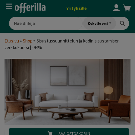
Yrityksille
Koko Suomi
Etusivu
»
Shop
»
Sisustussuunnittelun ja kodin sisustamisen
verkkokurssi | -94%
LISÄÄ OSTOSKORIIN