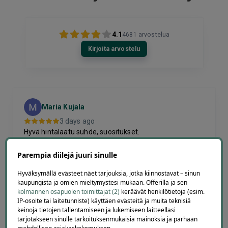
4.1
4681
arvostelua
Kirjoita arvostelu
Maria Kujala
3 days ago
Hyvä hintalaatu suhde, suositukset.
Lisätty
Parempia diilejä juuri sinulle
Hyväksymällä evästeet näet tarjouksia, jotka kiinnostavat – sinun
kaupungista ja omien mieltymystesi mukaan. Offerilla ja sen
Page
kolmannen osapuolen toimittajat (2)
keräävät henkilötietoja (esim.
6
6 / 60
IP-osoite tai laitetunniste) käyttäen evästeitä ja muita teknisiä
of
keinoja tietojen tallentamiseen ja lukemiseen laitteellasi
60
tarjotakseen sinulle tarkoituksenmukaisia mainoksia ja parhaan