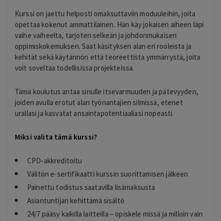
Kurssi on jaettu helposti omaksuttaviin moduuleihin, joita
opettaa kokenut ammattilainen. Hän käy jokaisen aiheen läpi
vaihe vaiheelta, tarjoten selkeän ja johdonmukaisen
oppimiskokemuksen. Saat käsityksen alan eri rooleista ja
kehität sekä käytännön että teoreettista ymmärrystä, joita
voit soveltaa todellisissa projekteissa.
Tämä koulutus antaa sinulle itsevarmuuden ja pätevyyden,
joiden avulla erotut alan työnantajien silmissä, etenet
urallasi ja kasvatat ansaintapotentiaaliasi nopeasti.
Miksi valita tämä kurssi?
CPD-akkreditoitu
Välitön e-sertifikaatti kurssin suorittamisen jälkeen
Painettu todistus saatavilla lisämaksusta
Asiantuntijan kehittämä sisältö
24/7 pääsy kaikilla laitteilla – opiskele missä ja milloin vain