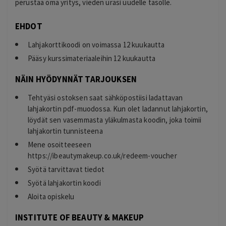
perustaa oma yritys, vieden urasi uudelle tasolle.
EHDOT
Lahjakorttikoodi on voimassa 12 kuukautta
Pääsy kurssimateriaaleihin 12 kuukautta
NÄIN HYÖDYNNÄT TARJOUKSEN
Tehtyäsi ostoksen saat sähköpostiisi ladattavan
lahjakortin pdf-muodossa. Kun olet ladannut lahjakortin,
löydät sen vasemmasta yläkulmasta koodin, joka toimii
lahjakortin tunnisteena
Mene osoitteeseen
https://ibeautymakeup.co.uk/redeem-voucher
Syötä tarvittavat tiedot
Syötä lahjakortin koodi
Aloita opiskelu
INSTITUTE OF BEAUTY & MAKEUP