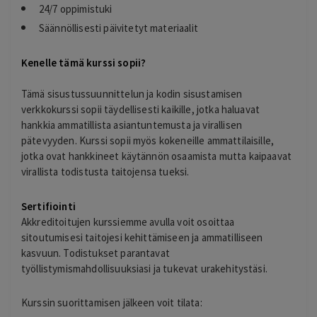
24/7 oppimistuki
Säännöllisesti päivitetyt materiaalit
Kenelle tämä kurssi sopii?
Tämä sisustussuunnittelun ja kodin sisustamisen
verkkokurssi sopii täydellisesti kaikille, jotka haluavat
hankkia ammatillista asiantuntemusta ja virallisen
pätevyyden. Kurssi sopii myös kokeneille ammattilaisille,
jotka ovat hankkineet käytännön osaamista mutta kaipaavat
virallista todistusta taitojensa tueksi.
Sertifiointi
Akkreditoitujen kurssiemme avulla voit osoittaa
sitoutumisesi taitojesi kehittämiseen ja ammatilliseen
kasvuun. Todistukset parantavat
työllistymismahdollisuuksiasi ja tukevat urakehitystäsi.
Kurssin suorittamisen jälkeen voit tilata: