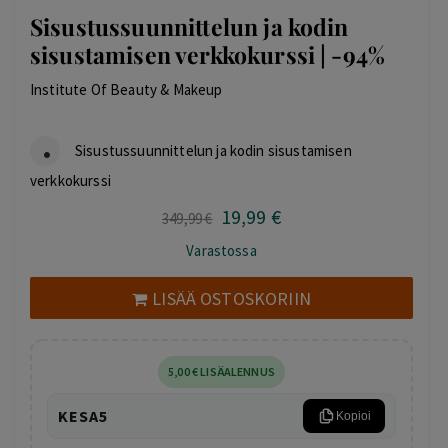
Sisustussuunnittelun ja kodin
sisustamisen verkkokurssi | -94%
Institute Of Beauty & Makeup
Sisustussuunnittelun ja kodin sisustamisen
verkkokurssi
19
,99
€
Alkuperäinen
Nykyinen
349
,99
€
hinta
hinta
Varastossa
oli:
on:
349,99 €.
19,99 €.
LISÄÄ OSTOSKORIIN
5
,00
€
LISÄALENNUS
KESA5
Kopioi