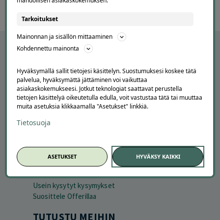
mahdollisen asiakaskokemuksen.
Tarkoitukset
Mainonnan ja sisällön mittaaminen
Kohdennettu mainonta
Hyväksymällä sallit tietojesi käsittelyn. Suostumuksesi koskee tätä
palvelua, hyväksymättä jättäminen voi vaikuttaa
asiakaskokemukseesi. Jotkut teknologiat saattavat perustella
tietojen käsittelyä oikeutetulla edulla, voit vastustaa tätä tai muuttaa
muita asetuksia klikkaamalla "Asetukset" linkkiä.
Tietosuoja
APUA JA NEUVOJA
Peruuta tilaus
ASETUKSET
HYVÄKSY KAIKKI
Asiakaspalvelu
Kuinka Offerilla toimii
Usein kysytyt kysymykset
Suosittele Offerillaa
TUTUSTU MEIHIN