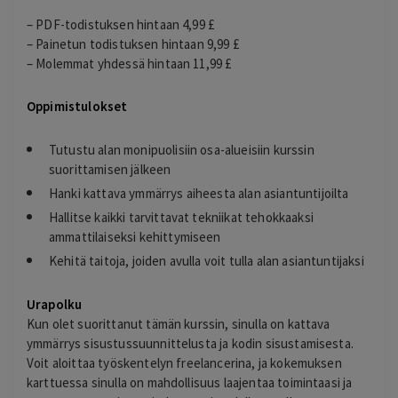
– PDF-todistuksen hintaan 4,99 £
– Painetun todistuksen hintaan 9,99 £
– Molemmat yhdessä hintaan 11,99 £
Oppimistulokset
Tutustu alan monipuolisiin osa-alueisiin kurssin
suorittamisen jälkeen
Hanki kattava ymmärrys aiheesta alan asiantuntijoilta
Hallitse kaikki tarvittavat tekniikat tehokkaaksi
ammattilaiseksi kehittymiseen
Kehitä taitoja, joiden avulla voit tulla alan asiantuntijaksi
Urapolku
Kun olet suorittanut tämän kurssin, sinulla on kattava
ymmärrys sisustussuunnittelusta ja kodin sisustamisesta.
Voit aloittaa työskentelyn freelancerina, ja kokemuksen
karttuessa sinulla on mahdollisuus laajentaa toimintaasi ja