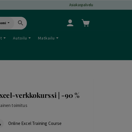
Asiakaspalvelu
uomi
ut
Autoilu
Matkailu
xcel-verkkokurssi | -90 %
mainen toimitus
Online Excel Training Course