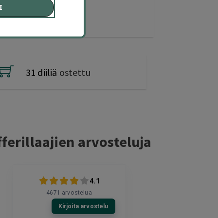
I
31 diiliä
ostettu
ferillaajien arvosteluja
4.1
4671
arvostelua
Kirjoita arvostelu