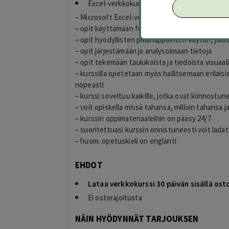
Excel-verkkokurssi 9,99 € (ovh 99 €)
– Microsoft Excel-verkkokurssin avulla opit käy
– opit käyttämään funktioita, luomaan ja täyt
– opit hyödyllisten pikanäppäinten käytön, joide
– opit järjestämään ja analysoimaan tietoja
– opit tekemään taulukoista ja tiedoista visuaal
– kurssilla opetetaan myös hallitsemaan erilaisi
nopeasti
– kurssi soveltuu kaikille, jotka ovat kiinnostu
– voit opiskella missä tahansa, milloin tahansa ja
– kurssin oppimateriaaleihin on pääsy 24/7
– suoritettuasi kurssin onnistuneesti voit ladat
– huom. opetuskieli on englanti
EHDOT
Lataa verkkokurssi 30 päivän sisällä ost
Ei ostorajoitusta
NÄIN HYÖDYNNÄT TARJOUKSEN