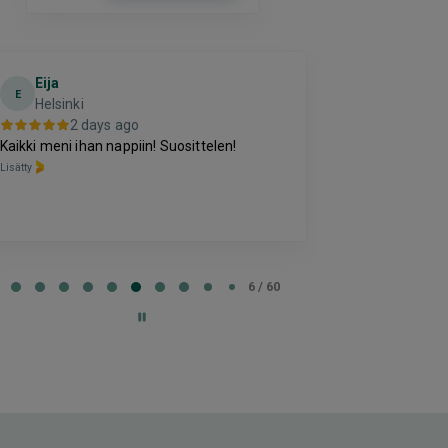
Eija
Terho Tiilik
E
Helsinki
3 days 
2 days ago
Kohtuuhintainen ja
kki meni ihan nappiin! Suosittelen!
oleva majoitus. A
tty
perussettii.
Lisätty
e
7 / 60