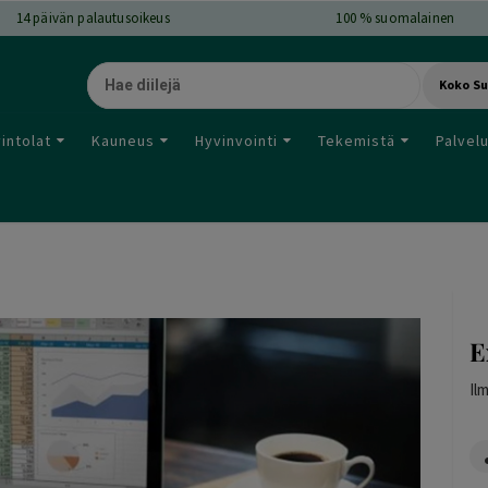
14
päivän palautusoikeus
100 % suomalainen
Koko S
intolat
Kauneus
Hyvinvointi
Tekemistä
Palvel
E
Il