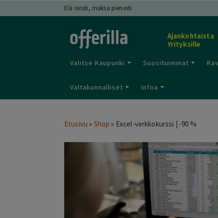
Elä isosti, maksa pienesti
Ajankohtaista
Yrityksille
Valitse Kaupunki
Suosituimmat
Rav
Valtakunnalliset
Infoa
Etusivu
»
Shop
»
Excel-verkkokurssi | -90 %