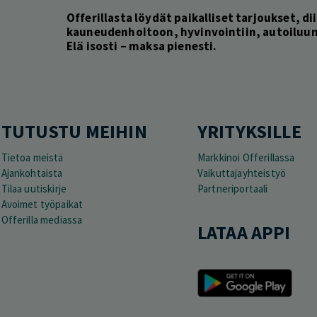
Offerillasta löydät paikalliset tarjoukset, dii
kauneudenhoitoon, hyvinvointiin, autoiluun 
Elä isosti – maksa pienesti.
TUTUSTU MEIHIN
YRITYKSILLE
Tietoa meistä
Markkinoi Offerillassa
Ajankohtaista
Vaikuttajayhteistyö
Tilaa uutiskirje
Partneriportaali
Avoimet työpaikat
Offerilla mediassa
LATAA APPI