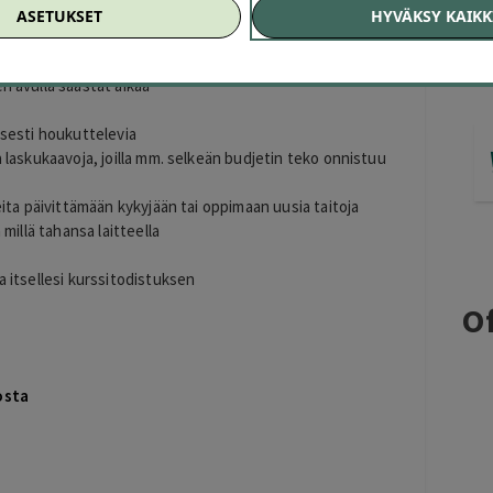
ASETUKSET
HYVÄKSY KAIKK
ttämään Exceliä oikein ja tehokkaasti
tämään taulukoita sekä muokkaamaan kaavioita
n avulla säästät aikaa
isesti houkuttelevia
a laskukaavoja, joilla mm. selkeän budjetin teko onnistuu
neita päivittämään kykyjään tai oppimaan uusia taitoja
 millä tahansa laitteella
a itsellesi kurssitodistuksen
Of
osta