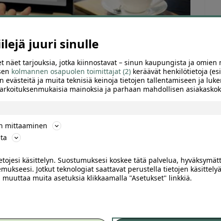
lejä juuri sinulle
t näet tarjouksia, jotka kiinnostavat – sinun kaupungista ja omien 
 sen
kolmannen osapuolen toimittajat (2)
keräävät henkilötietoja (esi
n evästeitä ja muita teknisiä keinoja tietojen tallentamiseen ja luke
 tarkoituksenmukaisia mainoksia ja parhaan mahdollisen asiakask
ön mittaaminen
ta
ietojesi käsittelyn. Suostumuksesi koskee tätä palvelua, hyväksymät
TTELE
mukseesi. Jotkut teknologiat saattavat perustella tietojen käsittelyä
ai muuttaa muita asetuksia klikkaamalla "Asetukset" linkkiä.