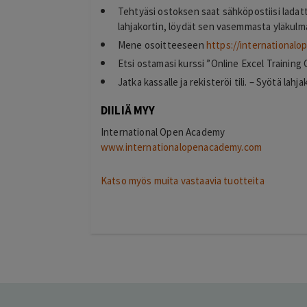
Tehtyäsi ostoksen saat sähköpostiisi ladat
lahjakortin, löydät sen vasemmasta yläkulma
Mene osoitteeseen
https://international
timo
Etsi ostamasi kurssi ”Online Excel Training
T
helsinki
Jatka kassalle ja rekisteröi tili. – Syötä lahj
2 days ago
kiitos hienosti toimi
DIILIÄ MYY
Lisätty
International Open Academy
www.internationalopenacademy.com
Katso myös muita vastaavia tuotteita