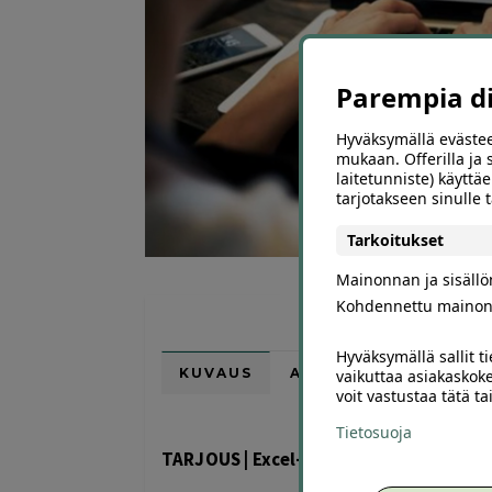
Parempia dii
Hyväksymällä evästee
mukaan. Offerilla ja
laitetunniste) käyttäe
tarjotakseen sinulle
Tarkoitukset
Mainonnan ja sisäll
Kohdennettu mainon
Hyväksymällä sallit t
KUVAUS
ARVIOT (0)
SUOSI
vaikuttaa asiakaskoke
voit vastustaa tätä t
Tietosuoja
TARJOUS | Excel-verkkokurssi