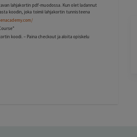
tavan lahjakortin pdf-muodossa. Kun olet ladannut
sta koodin, joka toimii lahjakortin tunnisteena
openacademy.com/
Jarkko
 Course”
J
Ylöjärvi
akortin koodi. – Paina checkout ja aloita opiskelu
2 days ago
Helppo, vaivaton ja edullinen hinta
Kai
Lisätty
Lisä
Pag
7
of
60