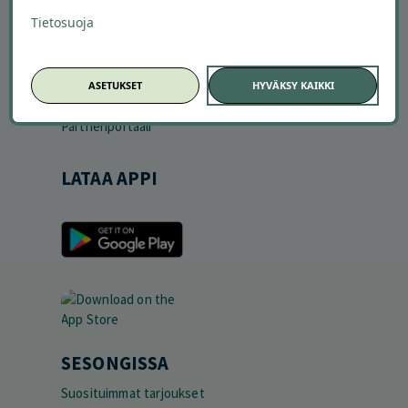
Offerilla mediassa
Tietosuoja
YRITYKSILLE
Markkinoi Offerillassa
ASETUKSET
HYVÄKSY KAIKKI
Vaikuttajayhteistyö
Partneriportaali
LATAA APPI
SESONGISSA
Suosituimmat tarjoukset