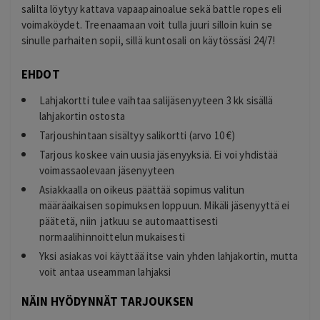
salilta löytyy kattava vapaapainoalue sekä battle ropes eli
voimaköydet. Treenaamaan voit tulla juuri silloin kuin se
sinulle parhaiten sopii, sillä kuntosali on käytössäsi
24/7!
EHDOT
Lahjakortti tulee vaihtaa salijäsenyyteen 3 kk sisällä
lahjakortin ostosta
Tarjoushintaan sisältyy salikortti (arvo 10 €)
Tarjous koskee vain uusia jäsenyyksiä. Ei voi yhdistää
voimassaolevaan jäsenyyteen
Asiakkaalla on oikeus päättää sopimus valitun
määräaikaisen sopimuksen loppuun. Mikäli jäsenyyttä ei
päätetä, niin jatkuu se automaattisesti
normaalihinnoittelun mukaisesti
Yksi asiakas voi käyttää itse vain yhden lahjakortin, mutta
voit antaa useamman lahjaksi
NÄIN HYÖDYNNÄT TARJOUKSEN