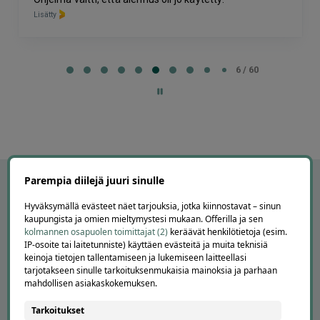
Lisätty
Page
6
6 / 60
of
60
Parempia diilejä juuri sinulle
Hyväksymällä evästeet näet tarjouksia, jotka kiinnostavat – sinun
kaupungista ja omien mieltymystesi mukaan. Offerilla ja sen
kolmannen osapuolen toimittajat (2)
keräävät henkilötietoja (esim.
IP-osoite tai laitetunniste) käyttäen evästeitä ja muita teknisiä
keinoja tietojen tallentamiseen ja lukemiseen laitteellasi
tarjotakseen sinulle tarkoituksenmukaisia mainoksia ja parhaan
mahdollisen asiakaskokemuksen.
Tarkoitukset
APUA JA NEUVOJA