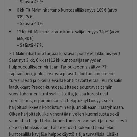
– Säästä 43 %
6 kk Fit Malminkartano kuntosalijäsenyys 189 € (arvo
339,75 €)
– Säästä 44 %
12 kk Fit Malminkartano kuntosalijäsenyys 349 € (arvo
669,40 €)
– Säästä 47 %
Fit Malminkartano tarjoaa loistavat puitteet liikkumiseen!
Saat nyt 3 kk, 6 kk tai 12 kk kuntosalijäsenyyden
huippuedulliseen hintaan. Tarjoukseen sisältyy PT-
tapaaminen, jonka ansiosta pääset aloittamaan treenit
turvallisesti ja oikeilla eväillä kohti tavoitteitasi. Kuntosalin
laadukkaat Precor-kuntosalilaitteet edustavat tämän
vuosituhannen kuntosalilaitteita, joissa korostuvat
turvallisuus, ergonomisuus ja helppokäyttöisyys sekä
harjoitusliikkeen kohdistuminen juuri oikeaan lihasryhmään.
Oikea harjoitteluliike vähentää nivelien kuormitusta sekä
varmistaa harjoittelun kohdistumisen varmasti ja turvallisesti
oikeaan lihaksistoon. Laitteet ovat kokemattomallekin
kuntosalilla kävijälle helppokäyttöisiä ja turvallisia. Lisäksi