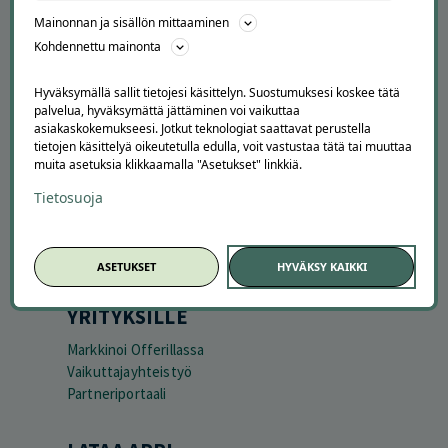
Mainonnan ja sisällön mittaaminen
Peruuta tilaus
Asiakaspalvelu
Kohdennettu mainonta
Kuinka Offerilla toimii
Usein kysytyt kysymykset
Hyväksymällä sallit tietojesi käsittelyn. Suostumuksesi koskee tätä
palvelua, hyväksymättä jättäminen voi vaikuttaa
Suosittele Offerillaa
asiakaskokemukseesi. Jotkut teknologiat saattavat perustella
tietojen käsittelyä oikeutetulla edulla, voit vastustaa tätä tai muuttaa
TUTUSTU MEIHIN
muita asetuksia klikkaamalla "Asetukset" linkkiä.
Tietoa meistä
Tietosuoja
Ajankohtaista
Tilaa uutiskirje
Avoimet työpaikat
ASETUKSET
HYVÄKSY KAIKKI
Offerilla mediassa
YRITYKSILLE
Markkinoi Offerillassa
Vaikuttajayhteistyö
Partneriportaali