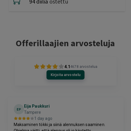
94 diiliä
ostettu
Offerillaajien arvosteluja
4.1
4678
arvostelua
Kirjoita arvostelu
Eija Paukkuri
EP
Tampere
1 day ago
Maksaminen tökki ja siinä alennuksen saaminen.
Ohjelma väitti, että alennus oli jo käytetty.