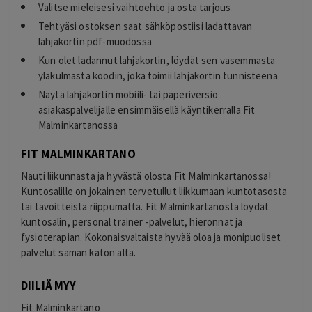
Valitse mieleisesi vaihtoehto ja osta tarjous
Tehtyäsi ostoksen saat sähköpostiisi ladattavan
lahjakortin pdf-muodossa
Kun olet ladannut lahjakortin, löydät sen vasemmasta
yläkulmasta koodin, joka toimii lahjakortin tunnisteena
Näytä lahjakortin mobiili- tai paperiversio
asiakaspalvelijalle ensimmäisellä käyntikerralla Fit
Malminkartanossa
FIT MALMINKARTANO
Nauti liikunnasta ja hyvästä olosta Fit Malminkartanossa!
Kuntosalille on jokainen tervetullut liikkumaan kuntotasosta
tai tavoitteista riippumatta. Fit Malminkartanosta löydät
kuntosalin, personal trainer -palvelut, hieronnat ja
fysioterapian. Kokonaisvaltaista hyvää oloa ja monipuoliset
palvelut saman katon alta.
DIILIÄ MYY
Fit Malminkartano