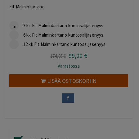
Fit Malminkartano
3 kk Fit Malminkartano kuntosalijäsenyys
6 kk Fit Malminkartano kuntosalijäsenyys
12 kk Fit Malminkartano kuntosalijäsenyys
99
,00
€
Alkuperäinen
Nykyinen
174
,85
€
hinta
hinta
Varastossa
oli:
on:
174,85 €.
99,00 €.
LISÄÄ OSTOSKORIIN