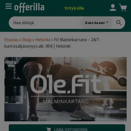
Yrityksille
Koko Suomi
Etusivu
»
Shop
»
Helsinki
»
Fit Malminkartano – 24/7-
kuntosalijäsenyys alk. 99 € | Helsinki
LISÄÄ OSTOSKORIIN