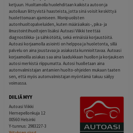
ketjuun. Huoltamolla huolehditaan kaikista autoon ja
autoiluun liittyvistä haasteista, jotta sinä voisit keskittyä
huolettomaan ajamiseen. Monipuolisten
autonhuoltopalveluiden, kuten määräaikais-, pika- ja
ilmastointihuoltojen lisäksi Autoasi Viikki teettää
diagnostiikka- ja sähkötöitä, sekä erinäisiä korjaustöitä.
Autoasi korjaamolla asiointi on helppoa ja huoletonta, sillä
palvelu on aina joustavaa ja asiakasta kunnioittavaa. Autoasi
korjaamoilla asiakas saa aina laadukkaan huollon ja korjauksen
autosi merkistä riippumatta. Autosi huolletaan aina
autonvalmistajan antamien huolto-ohjeiden mukaan taaten
sen, että myös autonvalmistajan myöntämä takuu säilyy
voimassa.
DIILIÄ MYY
Autoasi Viikki
Hernepellonkuja 12
00560 Helsinki
Y-tunnus: 2983227-3
Yrityksen sivut