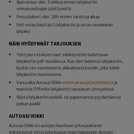
Ajanvaraus viim. 2 viikkoa ennen lahjakortin
voimassaoloajan päättymistä
Peruutukset viim. 24 h ennen varattua aikaa
Voit ostaa/käyttää 1 lahjakortin ja ostaa useamman
lahjaksi
NÄIN HYÖDYNNÄT TARJOUKSEN
Tehtyäsi ostoksen saat sähköpostiisi ladattavan
lahjakortin pdf-muodossa. Kun olet ladannut lahjakortin,
löydät sen vasemmasta yläkulmasta koodin, joka toimii
lahjakortin tunnisteena
Varaa aika Autoasi Viikki
onlinevarausjärjestelmästä
ja
mainitse Offerilla-lahjakortti varauksen yhteydessä
Näytä lahjakortin mobiili- tai paperiversio pyydettäessä
paikan päällä
AUTOASI VIIKKI
Autoasi Viikki on autojen huoltoon ja korjaukseen
erikoistunut yritys joka kuuluu maan laajuiseen Autoasi -