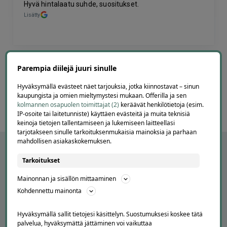
Hyvä hintalaatu suhde, suositukset.
Lisätty
Page
6
Parempia diilejä juuri sinulle
6 / 60
of
Hyväksymällä evästeet näet tarjouksia, jotka kiinnostavat – sinun
60
kaupungista ja omien mieltymystesi mukaan. Offerilla ja sen
kolmannen osapuolen toimittajat (2)
keräävät henkilötietoja (esim.
IP-osoite tai laitetunniste) käyttäen evästeitä ja muita teknisiä
keinoja tietojen tallentamiseen ja lukemiseen laitteellasi
tarjotakseen sinulle tarkoituksenmukaisia mainoksia ja parhaan
mahdollisen asiakaskokemuksen.
Tarkoitukset
Mainonnan ja sisällön mittaaminen
Kohdennettu mainonta
Hyväksymällä sallit tietojesi käsittelyn. Suostumuksesi koskee tätä
palvelua, hyväksymättä jättäminen voi vaikuttaa