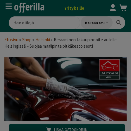
Yrityksille
Koko Suomi
Etusivu
»
Shop
»
Helsinki
»
Keraaminen takuupinnoite autolle
Helsingissä – Suojaa maalipinta pitkäkestoisesti
LISÄÄ OSTOSKORIIN