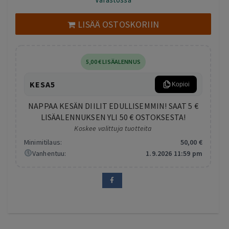
oli:
on:
590,00 €.
199,00 €.
LISÄÄ OSTOSKORIIN
5
,00
€
LISÄALENNUS
KESA5
Kopioi
NAPPAA KESÄN DIILIT EDULLISEMMIN! SAAT 5 €
LISÄALENNUKSEN YLI 50 € OSTOKSESTA!
Koskee valittuja tuotteita
Minimitilaus:
50
,00
€
Vanhentuu:
1.9.2026 11:59 pm