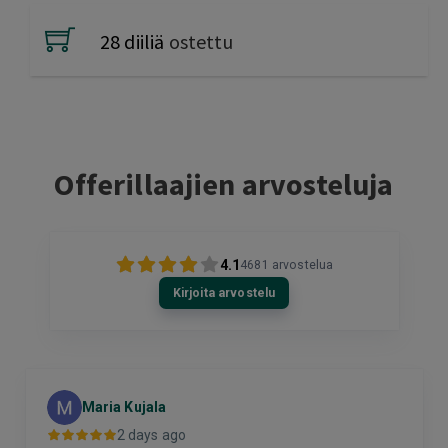
28 diiliä
ostettu
Offerillaajien arvosteluja
4.1
4681
arvostelua
Kirjoita arvostelu
Maria Kujala
2 days ago