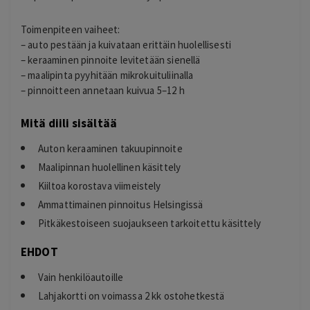
Toimenpiteen vaiheet:
– auto pestään ja kuivataan erittäin huolellisesti
– keraaminen pinnoite levitetään sienellä
– maalipinta pyyhitään mikrokuituliinalla
– pinnoitteen annetaan kuivua 5–12 h
Mitä diili sisältää
Auton keraaminen takuupinnoite
Maalipinnan huolellinen käsittely
Kiiltoa korostava viimeistely
Ammattimainen pinnoitus Helsingissä
Pitkäkestoiseen suojaukseen tarkoitettu käsittely
EHDOT
Vain henkilöautoille
Lahjakortti on voimassa 2 kk ostohetkestä