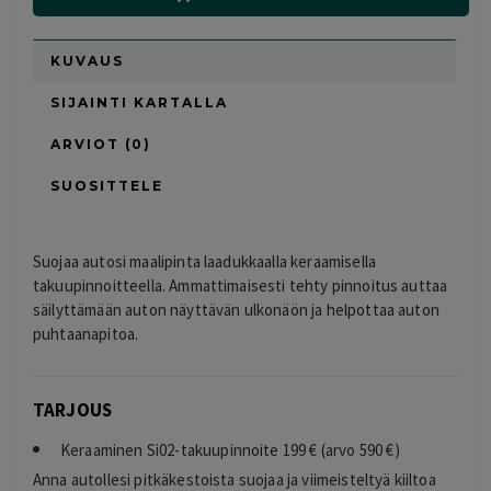
KUVAUS
SIJAINTI KARTALLA
ARVIOT (0)
SUOSITTELE
Suojaa autosi maalipinta laadukkaalla keraamisella
takuupinnoitteella. Ammattimaisesti tehty pinnoitus auttaa
säilyttämään auton näyttävän ulkonäön ja helpottaa auton
puhtaanapitoa.
TARJOUS
Keraaminen Si02-takuupinnoite 199 € (arvo 590 €)
Anna autollesi pitkäkestoista suojaa ja viimeisteltyä kiiltoa