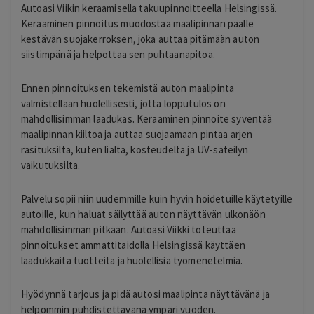
Autoasi Viikin keraamisella takuupinnoitteella Helsingissä.
Keraaminen pinnoitus muodostaa maalipinnan päälle
kestävän suojakerroksen, joka auttaa pitämään auton
siistimpänä ja helpottaa sen puhtaanapitoa.
Ennen pinnoituksen tekemistä auton maalipinta
valmistellaan huolellisesti, jotta lopputulos on
mahdollisimman laadukas. Keraaminen pinnoite syventää
maalipinnan kiiltoa ja auttaa suojaamaan pintaa arjen
rasituksilta, kuten lialta, kosteudelta ja UV-säteilyn
vaikutuksilta.
Palvelu sopii niin uudemmille kuin hyvin hoidetuille käytetyille
autoille, kun haluat säilyttää auton näyttävän ulkonäön
mahdollisimman pitkään. Autoasi Viikki toteuttaa
pinnoitukset ammattitaidolla Helsingissä käyttäen
laadukkaita tuotteita ja huolellisia työmenetelmiä.
Hyödynnä tarjous ja pidä autosi maalipinta näyttävänä ja
helpommin puhdistettavana ympäri vuoden.