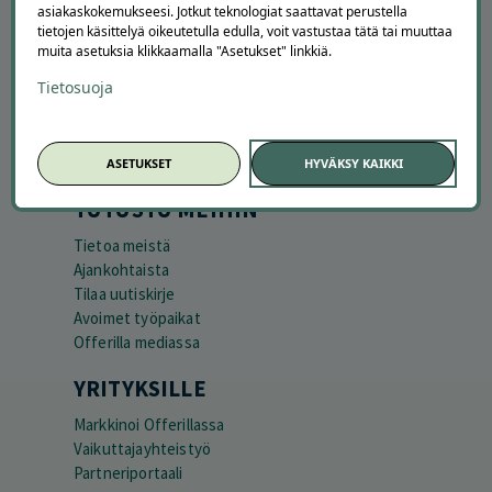
asiakaskokemukseesi. Jotkut teknologiat saattavat perustella
APUA JA NEUVOJA
tietojen käsittelyä oikeutetulla edulla, voit vastustaa tätä tai muuttaa
muita asetuksia klikkaamalla "Asetukset" linkkiä.
Peruuta tilaus
Tietosuoja
Asiakaspalvelu
Kuinka Offerilla toimii
Usein kysytyt kysymykset
Suosittele Offerillaa
ASETUKSET
HYVÄKSY KAIKKI
TUTUSTU MEIHIN
Tietoa meistä
Ajankohtaista
Tilaa uutiskirje
Avoimet työpaikat
Offerilla mediassa
YRITYKSILLE
Markkinoi Offerillassa
Vaikuttajayhteistyö
Partneriportaali