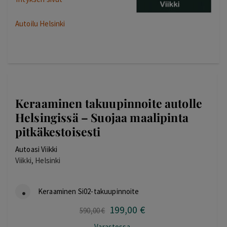
Autoilu Helsinki
Keraaminen takuupinnoite autolle
Helsingissä – Suojaa maalipinta
pitkäkestoisesti
Autoasi Viikki
Viikki, Helsinki
Keraaminen Si02-takuupinnoite
199
,00
€
Alkuperäinen
Nykyinen
590
,00
€
hinta
hinta
Varastossa