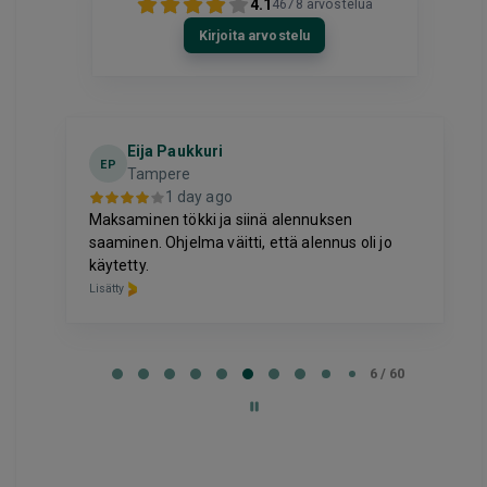
4.1
4678
arvostelua
Kirjoita arvostelu
Eija Paukkuri
EP
Tampere
1 day ago
Maksaminen tökki ja siinä alennuksen
saaminen. Ohjelma väitti, että alennus oli jo
käytetty.
Lisätty
Page
6
6 / 60
of
60