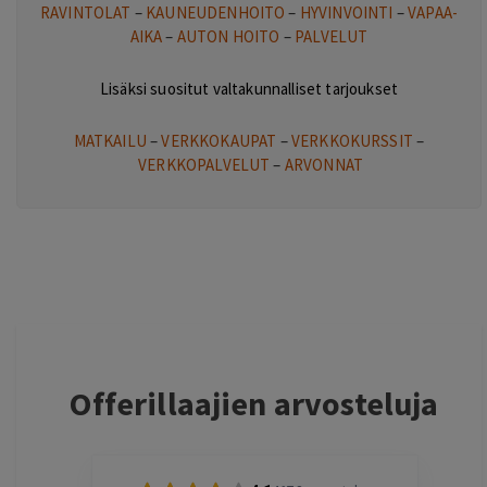
RAVINTOLAT
–
KAUNEUDENHOITO
–
HYVINVOINTI
–
VAPAA-
AIKA
–
AUTON HOITO
–
PALVELUT
Lisäksi suositut valtakunnalliset tarjoukset
MATKAILU
–
VERKKOKAUPAT
–
VERKKOKURSSIT
–
VERKKOPALVELUT
–
ARVONNAT
Offerillaajien arvosteluja