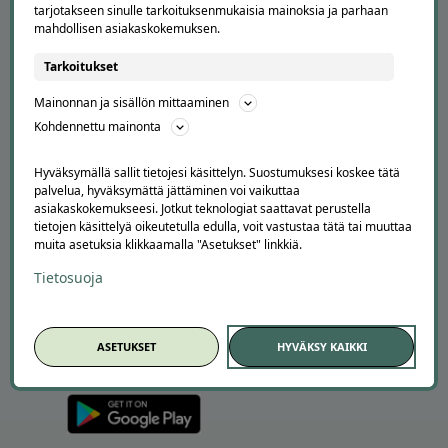
Suosittele Offerillaa
tarjotakseen sinulle tarkoituksenmukaisia mainoksia ja parhaan
mahdollisen asiakaskokemuksen.
TUTUSTU MEIHIN
Tarkoitukset
Tietoa meistä
Mainonnan ja sisällön mittaaminen
Ajankohtaista
Tilaa uutiskirje
Kohdennettu mainonta
Avoimet työpaikat
Offerilla mediassa
Hyväksymällä sallit tietojesi käsittelyn. Suostumuksesi koskee tätä
palvelua, hyväksymättä jättäminen voi vaikuttaa
YRITYKSILLE
asiakaskokemukseesi. Jotkut teknologiat saattavat perustella
tietojen käsittelyä oikeutetulla edulla, voit vastustaa tätä tai muuttaa
Markkinoi Offerillassa
muita asetuksia klikkaamalla "Asetukset" linkkiä.
Vaikuttajayhteistyö
Tietosuoja
Partneriportaali
LATAA APPI
ASETUKSET
HYVÄKSY KAIKKI