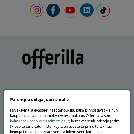
APUA JA NEUVOJA
Parempia diilejä juuri sinulle
Peruuta tilaus
Hyväksymällä evästeet näet tarjouksia, jotka kiinnostavat – sinun
kaupungista ja omien mieltymystesi mukaan. Offerilla ja sen
Asiakaspalvelu
kolmannen osapuolen toimittajat (2)
keräävät henkilötietoja (esim.
Kuinka Offerilla toimii
IP-osoite tai laitetunniste) käyttäen evästeitä ja muita teknisiä
Usein kysytyt kysymykset
keinoja tietojen tallentamiseen ja lukemiseen laitteellasi