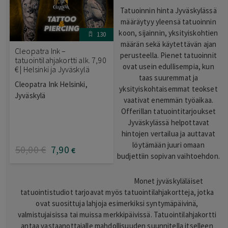
Tatuoinnin hinta Jyväskylässä
määräytyy yleensä tatuoinnin
koon, sijainnin, yksityiskohtien
130
määrän sekä käytettävän ajan
Cleopatra Ink –
perusteella. Pienet tatuoinnit
tatuointilahjakortti alk. 7,90
ovat usein edullisempia, kun
€ | Helsinki ja Jyväskylä
taas suuremmat ja
Cleopatra Ink Helsinki,
yksityiskohtaisemmat teokset
Jyväskylä
vaativat enemmän työaikaa.
Offerillan tatuointitarjoukset
Jyväskylässä helpottavat
hintojen vertailua ja auttavat
löytämään juuri omaan
50
,00
€
7
,90
€
budjettiin sopivan vaihtoehdon.
Monet jyväskyläläiset
tatuointistudiot tarjoavat myös tatuointilahjakortteja, jotka
ovat suosittuja lahjoja esimerkiksi syntymäpäivinä,
valmistujaisissa tai muissa merkkipäivissä. Tatuointilahjakortti
antaa vastaanottajalle mahdollisuuden suunnitella itselleen