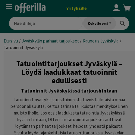
Yrityksille
Koko Suomi
Etusivu
/
Jyväskylän parhaat tarjoukset
/
Kauneus Jyväskylä
/
Tatuoinnit Jyväskylä
Tatuointitarjoukset Jyväskylä –
Löydä laadukkaat tatuoinnit
edullisesti
Tatuoinnit Jyväskylässä tarjoushintaan
Tatuoinnit ovat yksi suosituimmista tavoista ilmaista omaa
persoonallisuutta, kertoa tarinaa tai ikuistaa merkityksellinen
muisto iholle. Jos etsit laadukasta tatuointia Jyväskylässä
hyvään hintaan, Offerillan tatuointitarjoukset auttavat
löytämään parhaat tarjoukset helposti yhdestä paikasta.
Sivulta löydät ajankohtaisia tatuointitarjouksia Jyväskylän