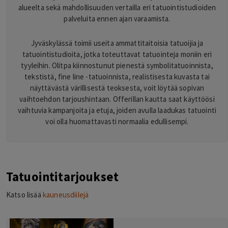
alueelta sekä mahdollisuuden vertailla eri tatuointistudioiden
palveluita ennen ajan varaamista.
Jyväskylässä toimii useita ammattitaitoisia tatuoijia ja
tatuointistudioita, jotka toteuttavat tatuointeja moniin eri
tyyleihin. Olitpa kiinnostunut pienestä symbolitatuoinnista,
tekstistä, fine line -tatuoinnista, realistisesta kuvasta tai
näyttävästä värillisestä teoksesta, voit löytää sopivan
vaihtoehdon tarjoushintaan. Offerillan kautta saat käyttöösi
vaihtuvia kampanjoita ja etuja, joiden avulla laadukas tatuointi
voi olla huomattavasti normaalia edullisempi.
Tatuointitarjoukset
Katso lisää
kauneusdiilejä