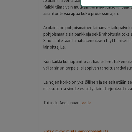
Axolainalla verrataan puolestasi pankkeja sekä r
Kaikki tämä vain muutamalla klikkauksella. Saat 
asiantuntevaa apua koko prosessin ajan.
Axolaina on pohjoismainen lainanvertailupalvelu
pohjoismaalaisia pankkeja sekä rahoituslaitoksi
Sinua autetaan lainahakemuksen täyttämisessä j
lainoittajille.
Kun kaikki kumppanit ovat käsitelleet hakemukses
valita sinun tarpeisiisi sopivan rahoitusratkaisu
Lainojen korko on yksilöllinen ja se esitetään s
maksuton ja sinulle esitetyt lainatarjoukset 
Tutustu Axolainaan
täältä
Toni Raveala
1 day ago
Palvelun hinta oli edullinen ja sen ost
!
Katso myös muita verkkopalveluita