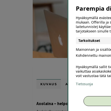
Parempia dii
Hyväksymällä evästee
mukaan. Offerilla ja
laitetunniste) käyttäe
tarjotakseen sinulle
Tarkoitukset
Mainonnan ja sisäll
Kohdennettu mainon
Hyväksymällä sallit t
vaikuttaa asiakaskoke
voit vastustaa tätä t
Tietosuoja
KUVAUS
ARVIOT (0)
SUOSI
Axolaina – helpoin tapa löytää hyvä la