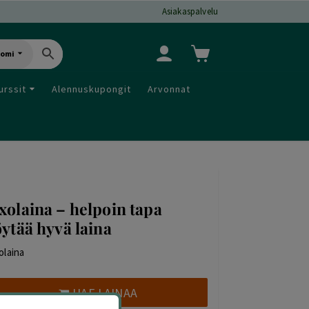
Asiakaspalvelu
uomi
urssit
Alennuskupongit
Arvonnat
xolaina – helpoin tapa
öytää hyvä laina
olaina
HAE LAINAA