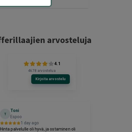
ferillaajien arvosteluja
4.1
4678
arvostelua
Kirjoita arvostelu
Toni
Sonja Ha
T
Espoo
2 da
1 day ago
Hyvä kokemus 
Hinta palvelulle oli hyvä, ja ostaminen oli