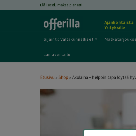
Elä isosti, maksa pienesti
Ajankohtaista
Yrityksille
Sijainti: Valtakunnalliset
Matkatarjoukse
Lainavertailu
Etusivu
»
Shop
»
Axolaina – helpoin tapa löytää hyv