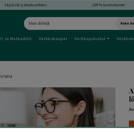
14
päivän palautusoikeus
100 % suomalainen
Koko S
t Ja Matkadiilit
Verkkokaupat
Verkkopalvelut
Verkkok
ä laina
A
l
Ax