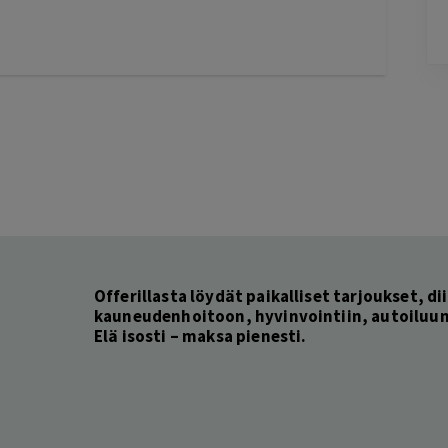
Lisätty
Pag
3
of
60
Offerillasta löydät paikalliset tarjoukset, dii
kauneudenhoitoon, hyvinvointiin, autoiluun 
Elä isosti – maksa pienesti.