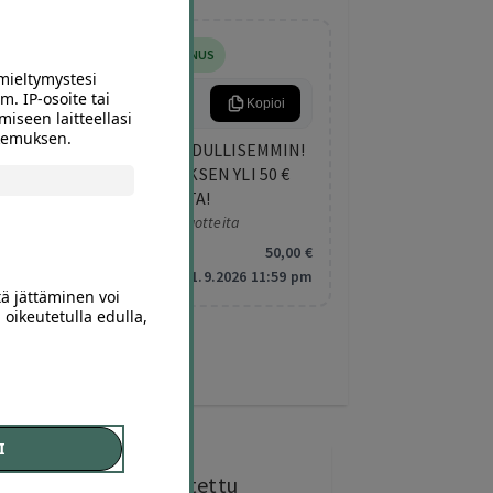
5
,00
€
LISÄALENNUS
mieltymystesi
m. IP-osoite tai
KESA5
Kopioi
miseen laitteellasi
okemuksen.
NAPPAA KESÄN DIILIT EDULLISEMMIN!
SAAT 5 € LISÄALENNUKSEN YLI 50 €
OSTOKSESTA!
Koskee valittuja tuotteita
Minimitilaus:
50
,00
€
Vanhentuu:
1.9.2026 11:59 pm
tä jättäminen voi
 oikeutetulla edulla,
I
0 kohdetta
ostettu