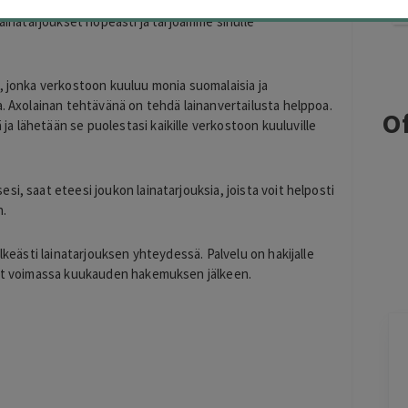
ahoitusyhtiöitä ja lähetetään sinulle parhaat tarjoukset.
lainatarjoukset nopeasti ja tarjoamme sinulle
, jonka verkostoon kuuluu monia suomalaisia ja
a. Axolainan tehtävänä on tehdä lainanvertailusta helppoa.
Of
a lähetään se puolestasi kaikille verkostoon kuuluville
i, saat eteesi joukon lainatarjouksia, joista voit helposti
n.
elkeästi lainatarjouksen yhteydessä. Palvelu on hakijalle
ovat voimassa kuukauden hakemuksen jälkeen.
Marja
M
Helsinki
1 day ago
aminen
Vaivatonta ja nopea.