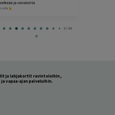
lymfabuutseist
selkeää ja vaivatonta
Lisätty
Lisätty
e
3 / 60
lit ja lahjakortit ravintoloihin,
ja vapaa-ajan palveluihin.