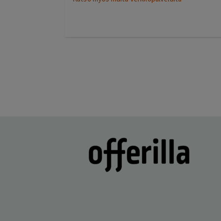
oli selkeää ja vaivatonta
Lisätty