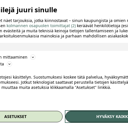
lejä juuri sinulle
t näet tarjouksia, jotka kiinnostavat – sinun kaupungista ja omien 
 sen
kolmannen osapuolen toimittajat (2)
keräävät henkilötietoja (esi
n evästeitä ja muita teknisiä keinoja tietojen tallentamiseen ja luke
 tarkoituksenmukaisia mainoksia ja parhaan mahdollisen asiakask
ön mittaaminen
ta
ietojesi käsittelyn. Suostumuksesi koskee tätä palvelua, hyväksymät
mukseesi. Jotkut teknologiat saattavat perustella tietojen käsittelyä
ai muuttaa muita asetuksia klikkaamalla "Asetukset" linkkiä.
TTELE
ASETUKSET
HYVÄKSY KAIKK
ina